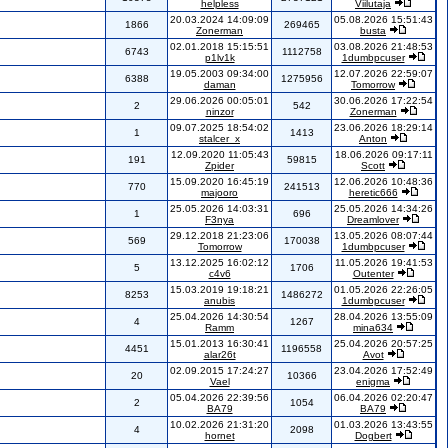
helpless
Viilutaja
20.03.2024 14:09:09
05.08.2026 15:51:43
1866
269465
Zonerman
busta
02.01.2018 15:15:51
03.08.2026 21:48:53
6743
1112758
p1lv1k
1dumbpcuser
19.05.2003 09:34:00
12.07.2026 22:59:07
6388
1275956
daman
Tomorrow
29.06.2026 00:05:01
30.06.2026 17:22:54
2
542
ninzor
Zonerman
09.07.2025 18:54:02
23.06.2026 18:29:14
1
1413
stalcer_x
Anton
12.09.2020 11:05:43
18.06.2026 09:17:11
191
59815
Zpider
Scott
15.09.2020 16:45:19
12.06.2026 10:48:36
770
241513
majooro
heretic666
25.05.2026 14:03:31
25.05.2026 14:34:26
1
696
F3nya
Dreamlover
29.12.2018 21:23:06
13.05.2026 08:07:44
569
170038
Tomorrow
1dumbpcuser
13.12.2025 16:02:12
11.05.2026 19:41:53
5
1706
c4v6
Outenter
15.03.2019 19:18:21
01.05.2026 22:26:05
8253
1486272
anubis
1dumbpcuser
25.04.2026 14:30:54
28.04.2026 13:55:09
4
1267
Ramm
mina634
15.01.2013 16:30:41
25.04.2026 20:57:25
4451
1196558
alar26t
Avot
02.09.2015 17:24:27
23.04.2026 17:52:49
20
10366
Vael
enigma
05.04.2026 22:39:56
06.04.2026 02:20:47
2
1054
BA79
BA79
10.02.2026 21:31:20
01.03.2026 13:43:55
4
2098
hornet
Dogbert