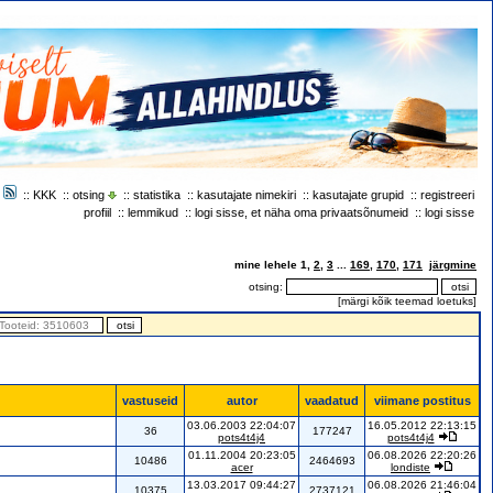
::
KKK
::
otsing
::
statistika
::
kasutajate nimekiri
::
kasutajate grupid
::
registreeri
profiil
::
lemmikud
::
logi sisse, et näha oma privaatsõnumeid
::
logi sisse
mine lehele
1
,
2
,
3
...
169
,
170
,
171
järgmine
otsing:
[
märgi kõik teemad loetuks
]
vastuseid
autor
vaadatud
viimane postitus
03.06.2003 22:04:07
16.05.2012 22:13:15
36
177247
pots4t4j4
pots4t4j4
01.11.2004 20:23:05
06.08.2026 22:20:26
10486
2464693
acer
londiste
13.03.2017 09:44:27
06.08.2026 21:46:04
10375
2737121