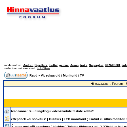
moderaatorid:
Andrez
,
DigeBeni
,
IceUul
,
gemini
,
Aeron
,
traks
,
Superglue
,
KENWOOD
,
taif
seda foorumit vaatavad:
buld00zer
Raud
»
Videokaardid / Monitorid / TV
Hinnavaatlus
::
Foorum
::
teadaanne:
Suur lingikogu videokaartide testide kohta!!!
ettepanek või soovitus:
[ küsitlus ]
LCD monitorid ( lisatud küsitlus monitori 
ettepanek või soovitus:
[ küsitlus ]
Telerite üldteema vol. 2 (Küsitlus: Kui 