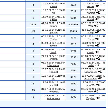
15.03.2025 09:29:54
16.03.2025 09:57:27
5
4114
nexus
nexus
13.02.2025 10:35:39
26.02.2025 21:08:56
3
7517
riio
Kamma
15.09.2024 17:31:27
26.02.2025 16:33:57
9
5334
djkiller
rainisk
02.06.2007 19:03:47
05.02.2025 17:09:09
2823
620979
HDTanel
Wiltz
21.11.2024 00:16:28
31.01.2025 11:05:09
29
11436
ojamees
kempi
05.12.2024 18:53:17
06.12.2024 10:31:57
1
4146
Renka
Olava
08.10.2024 19:30:10
11.10.2024 17:17:06
4
3112
reymo
reymo
09.10.2024 16:23:53
09.10.2024 17:37:43
4
4406
ummiq
ummiq
24.09.2024 16:29:35
08.10.2024 17:48:59
8
3336
enigma
enigma
01.08.2024 08:12:04
01.08.2024 15:07:35
4
7820
krisostoom
tsellu
25.07.2024 21:19:06
28.07.2024 18:37:32
3
5064
Karupet
Dreamlover
10.07.2024 10:59:06
10.07.2024 11:18:48
1
4872
AO
Sahasrahla
12.06.2024 17:49:07
12.06.2024 18:05:00
2
5699
time123
von Wu
31.07.2021 08:15:57
07.06.2024 22:14:44
15
8844
Tomorrow
HPN
19.05.2024 17:07:40
19.05.2024 19:11:01
1
3203
tattoomees
Dogbert