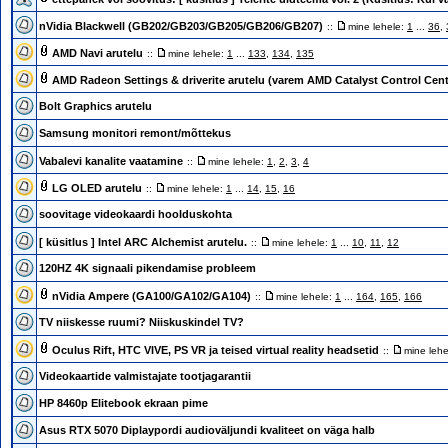
nVidia Blackwell (GB202/GB203/GB205/GB206/GB207)
::
mine lehele:
1
...
36
,
AMD Navi arutelu
::
mine lehele:
1
...
133
,
134
,
135
AMD Radeon Settings & driverite arutelu (varem AMD Catalyst Control Cent
Bolt Graphics arutelu
Samsung monitori remont/mõttekus
Vabalevi kanalite vaatamine
::
mine lehele:
1
,
2
,
3
,
4
LG OLED arutelu
::
mine lehele:
1
...
14
,
15
,
16
soovitage videokaardi hoolduskohta
[ küsitlus ]
Intel ARC Alchemist arutelu.
::
mine lehele:
1
...
10
,
11
,
12
120HZ 4K signaali pikendamise probleem
nVidia Ampere (GA100/GA102/GA104)
::
mine lehele:
1
...
164
,
165
,
166
TV niiskesse ruumi? Niiskuskindel TV?
Oculus Rift, HTC VIVE, PS VR ja teised virtual reality headsetid
::
mine leh
Videokaartide valmistajate tootjagarantii
HP 8460p Elitebook ekraan pime
Asus RTX 5070 Diplaypordi audioväljundi kvaliteet on väga halb