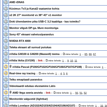
AMD rDNA5
Küsimus Tv3 ja Kanal2 vaatamise kohta
x2 2K 27" monitorid vs 38"-43" x1 monitor
Doki ühendamine pika USB-C 3.2 kaabliga - kas toimiks?
Monitor vilgub DP-ga. Mure monitoriga
Sony 43" ekraani vahetus/parandus
NVIDIA RTX 4000
Teleka ekraani all surnud putukas
nVidia GM100 & GM200 (Maxwell) teema
::
mine lehele:
1
...
65
,
66
,
67
nVidia Volta (GV100)
link
::
::
mine lehele:
1
...
9
,
10
,
11
nVidia Pascal (P100/GP102/GP104/GP106/GP107/GP108)
::
mine lehele:
1
...
Real-time ray tracing
::
mine lehele:
1
...
4
,
5
,
6
Telku emaplaadi parandus
Videokaardi edukas elustamine Lätis
AMD Vega seeria arutelu
link
::
::
mine lehele:
1
...
50
,
51
,
52
Monitoride valgustid (lightbar)
nVidia Lovelace (AD102/AD103/AD104/AD106/AD107)
::
mine lehele:
1
...
33
,
3