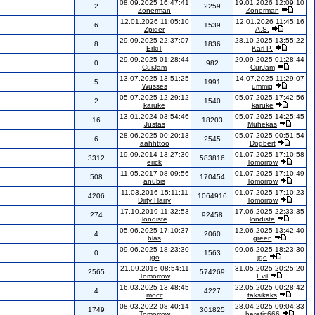
08.09.2025 16:47:41
19.01.2026 12:09:10
2
2259
Zonerman
Zonerman
12.01.2026 11:05:10
12.01.2026 11:45:16
6
1539
Zpider
A.S.
29.09.2025 22:37:07
28.10.2025 13:55:22
8
1836
ErkiT
Karl P.
29.09.2025 01:28:44
29.09.2025 01:28:44
0
982
CurJam
CurJam
13.07.2025 13:51:25
14.07.2025 11:29:07
5
1991
Wusses
ummiq
05.07.2025 12:29:12
05.07.2025 17:42:56
2
1540
karuke
karuke
13.01.2024 03:54:46
05.07.2025 14:25:45
16
18203
Justas
Muhekas
28.06.2025 00:20:13
05.07.2025 00:51:54
6
2545
aahhttoo
Dogbert
19.09.2014 13:27:30
01.07.2025 17:10:58
3312
583816
erick
Tomorrow
11.05.2017 08:09:56
01.07.2025 17:10:49
508
170454
anubis
Tomorrow
11.03.2016 15:11:11
01.07.2025 17:10:23
4206
1064916
Dirty Harry
Tomorrow
17.10.2019 11:32:53
17.06.2025 22:33:35
274
92458
londiste
londiste
05.06.2025 17:10:37
12.06.2025 13:42:40
4
2060
blas
green
09.06.2025 18:23:30
09.06.2025 18:23:30
0
1563
jgo
jgo
21.09.2016 08:54:11
31.05.2025 20:25:20
2565
574269
Tomorrow
Evil
16.03.2025 13:48:45
22.05.2025 00:28:42
4
4227
mocc
taksikaks
08.03.2022 08:40:14
28.04.2025 09:04:33
1749
301825
Tomorrow
heretic666