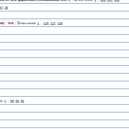
37
,
38
er)
link
::
::
mine lehele:
1
...
126
,
127
,
128
ele:
1
...
88
,
89
,
90