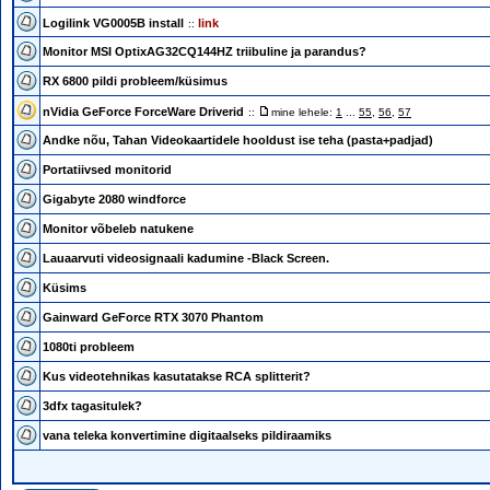
Logilink VG0005B install
link
::
Monitor MSI OptixAG32CQ144HZ triibuline ja parandus?
RX 6800 pildi probleem/küsimus
nVidia GeForce ForceWare Driverid
::
mine lehele:
1
...
55
,
56
,
57
Andke nõu, Tahan Videokaartidele hooldust ise teha (pasta+padjad)
Portatiivsed monitorid
Gigabyte 2080 windforce
Monitor võbeleb natukene
Lauaarvuti videosignaali kadumine -Black Screen.
Küsims
Gainward GeForce RTX 3070 Phantom
1080ti probleem
Kus videotehnikas kasutatakse RCA splitterit?
3dfx tagasitulek?
vana teleka konvertimine digitaalseks pildiraamiks