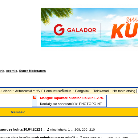
unk
,
ceemic
,
Super Moderators
Uudised
::
Ärifoorumid
::
HV F1 ennustusvõistlus
::
Pangalink
::
Telekavad
::
HV toote otsing
Mänguri läpakate allahindlus kuni -20%
Koolialguse soodusmüük! PHOTOPOINT
teemasid
suuruse kohta 10.04.2022 )
::
mine lehele:
1
...
208
,
209
,
210
vana on sinu igapäevaselt enimkasutatav teler?)
::
mine lehele:
1
...
206
,
207
,
208