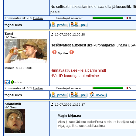
No selliselt maksustamine ei saa olla jätkusuutlik. Si
peale.
Kommentaarid: 235
loe/lisa
Kasutajad arvavad:
::
0 ::
tagasi üles
Tanel
10.07.2026 12:09:28
HV Guru
Isesõitvatest autodest üks kurbnaljakas juhtum USA
Spoiler
_________________
liitunud: 01.10.2001
Hinnavaatlus.ee - leia parim hind!
HV-s ID-kaardiga autentimine
Kommentaarid: 465
loe/lisa
Kasutajad arvavad:
::
5 ::
tagasi üles
salatoimik
10.07.2026 13:55:37
HV Guru
Magic kirjutas:
Alles ju see lätlaste elektrifirma nuttis, et laadijate 
viga, aga ikka suskasid laadima.