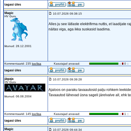
tagasi üles
Magic
10.07.2026 09:38:15
HV Guru
Alles ju see lätlaste elektrifirma nuttis, et laadijate
näitas viga, aga ikka suskasid laadima.
liitunud: 28.12.2001
Kommentaarid: 235
loe/lisa
Kasutajad arvavad:
::
0 ::
tagasi üles
jägaja
10.07.2026 09:39:28
HV Guru
Ajaloos on paraku tavaautosid palju rohkem leekide 
Tavaautod lähevad üsna sageli järelvalve all, ehk tav
liitunud: 06.08.2004
Kommentaarid: 145
loe/lisa
Kasutajad arvavad:
::
1 ::
tagasi üles
Magic
10.07.2026 09:44:34