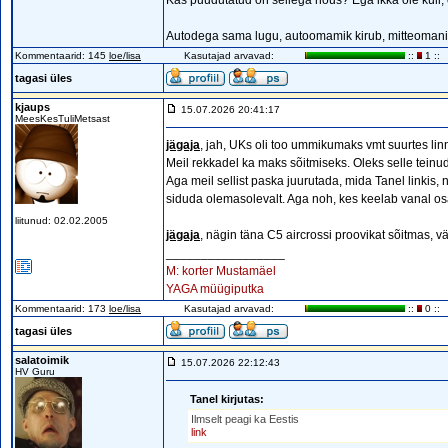
Kas puudutatud on sellega nöus? Ega ikka ole küll, o
Autodega sama lugu, autoomamik kirub, mitteomani
Kommentaarid: 145
loe/lisa
Kasutajad arvavad:
::
1 ::
tagasi üles
kjaups
15.07.2026 20:41:17
MeesKesTuliMetsast
jägaja
, jah, UKs oli too ummikumaks vmt suurtes lin
Meil rekkadel ka maks sõitmiseks. Oleks selle teinud 
Aga meil sellist paska juurutada, mida Tanel linkis, 
siduda olemasolevalt. Aga noh, kes keelab vanal osal
liitunud: 02.02.2005
jägaja
, nägin täna C5 aircrossi proovikat sõitmas, 
_________________
M: korter Mustamäel
YAGA müügiputka
Kommentaarid: 173
loe/lisa
Kasutajad arvavad:
::
0 ::
tagasi üles
salatoimik
15.07.2026 22:12:43
HV Guru
Tanel kirjutas:
Ilmselt peagi ka Eestis
link