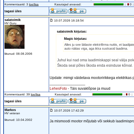
Kommentaarid: 3
loe/lisa
Kasutajad arvavad:
::
0 :
tagasi üles
salatoimik
10.07.2026 16:18:54
HV Guru
salatoimik kirjutas:
Magic kirjutas:
Alles ju see lätlaste elektrifirma nuttis, et laadi
auto näitas viga, aga ikka suskasid laadima.
liitunud: 08.08.2006
Juhul kui nad oma laadimiskappi seal välja pol
Škoda seal põles škoda enda esinduse kõrval. 
Update: mimgi väidetava mootoririkkega elektrikas 
_________________
LehesFoto
- Täis suvaklõpse ja muud
Kommentaarid: 39
loe/lisa
Kasutajad arvavad:
::
0 ::
tagasi üles
Markos
10.07.2026 17:42:29
HV veteran
liitunud: 10.04.2002
Ja mismoodi mootor mõjutab või sekkub laadimispro