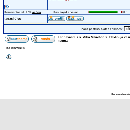
Kommentaarid: 173
loe/lisa
Kasutajad arvavad:
::
0 ::
tagasi üles
näita postitusi alates eelmisest:
Hinnavaatlus
»
Vaba Mikrofon
»
Elektri- ja ve
teema
lisa lemmikuks
Hinnavaatlus ei v