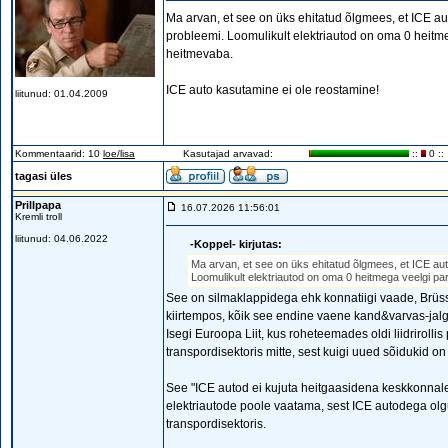
Ma arvan, et see on üks ehitatud õlgmees, et ICE a
probleemi. Loomulikult elektriautod on oma 0 heit
heitmevaba.
ICE auto kasutamine ei ole reostamine!
liitunud: 01.04.2009
Kommentaarid: 10
loe/lisa
Kasutajad arvavad:
::
0 ::
tagasi üles
Prillpapa
16.07.2026 11:56:01
Kremli troll
liitunud: 04.06.2022
-Koppel- kirjutas:
Ma arvan, et see on üks ehitatud õlgmees, et ICE au
Loomulikult elektriautod on oma 0 heitmega veelgi p
See on silmaklappidega ehk konnatiigi vaade, Brüsse
kiirtempos, kõik see endine vaene kand&varvas-jalgr
Isegi Euroopa Liit, kus roheteemades oldi liidrirol
transpordisektoris mitte, sest kuigi uued sõidukid 
See "ICE autod ei kujuta heitgaasidena keskkonnale 
elektriautode poole vaatama, sest ICE autodega olgu
transpordisektoris.