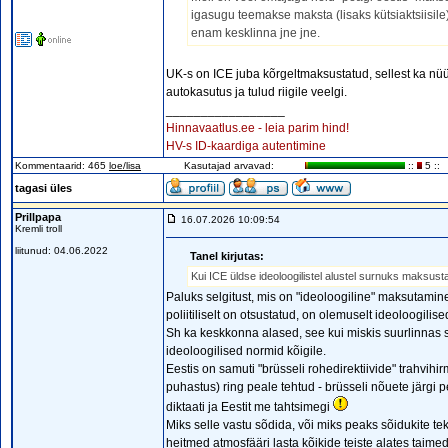
igasugu teemakse maksta (lisaks kütsiaktsiisil
enam kesklinna jne jne.
UK-s on ICE juba kõrgeltmaksustatud, sellest ka nü
autokasutus ja tulud riigile veelgi.
_________________
Hinnavaatlus.ee - leia parim hind!
HV-s ID-kaardiga autentimine
Kommentaarid: 465
loe/lisa
Kasutajad arvavad:
::
5 ::
tagasi üles
Prillpapa
16.07.2026 10:09:54
Kremli troll
liitunud: 04.06.2022
Tanel kirjutas:
Kui ICE üldse ideoloogilistel alustel surnuks maksusta
Paluks selgitust, mis on "ideoloogiline" maksutamin
poliitiliselt on otsustatud, on olemuselt ideoloogilise
Sh ka keskkonna alased, see kui miskis suurlinnas su
ideoloogilised normid kõigile.
Eestis on samuti "brüsseli rohedirektiivide" trahvih
puhastus) ring peale tehtud - brüsseli nõuete järgi 
diktaati ja Eestit me tahtsimegi
Miks selle vastu sõdida, või miks peaks sõidukite te
heitmed atmosfääri lasta kõikide teiste alates tai