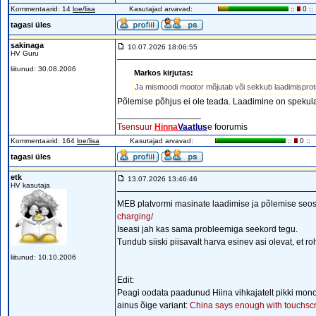
Kommentaarid: 14
loe/lisa
Kasutajad arvavad:
::
0 ::
tagasi üles
sakinaga
10.07.2026 18:06:55
HV Guru
liitunud: 30.08.2006
Markos kirjutas:
Ja mismoodi mootor mõjutab või sekkub laadimisprot
Põlemise põhjus ei ole teada. Laadimine on spekula
_________________
Tsensuur
Hinna
Vaatlus
e foorumis
Kommentaarid: 164
loe/lisa
Kasutajad arvavad:
::
0 ::
tagasi üles
etk
13.07.2026 13:46:46
HV kasutaja
MEB platvormi masinate laadimise ja põlemise seo
charging/
Iseasi jah kas sama probleemiga seekord tegu.
Tundub siiski piisavalt harva esinev asi olevat, et
liitunud: 10.10.2006
Edit:
Peagi oodata paadunud Hiina vihkajatelt pikki monol
ainus õige variant:
China says enough with touchsc