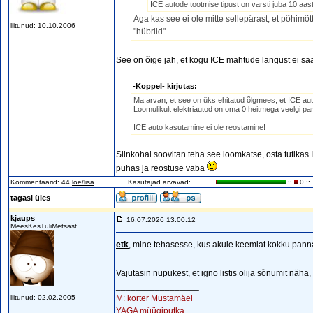
ICE autode tootmise tipust on varsti juba 10 aas
Aga kas see ei ole mitte sellepärast, et põhimõ
liitunud: 10.10.2006
"hübriid"
See on õige jah, et kogu ICE mahtude langust ei saa
-Koppel- kirjutas:
Ma arvan, et see on üks ehitatud õlgmees, et ICE au
Loomulikult elektriautod on oma 0 heitmega veelgi p
ICE auto kasutamine ei ole reostamine!
Siinkohal soovitan teha see loomkatse, osta tutikas IC
puhas ja reostuse vaba
Kommentaarid: 44
loe/lisa
Kasutajad arvavad:
::
0 ::
tagasi üles
kjaups
16.07.2026 13:00:12
MeesKesTuliMetsast
etk
, mine tehasesse, kus akule keemiat kokku panna
Vajutasin nupukest, et igno listis olija sõnumit näh
_________________
liitunud: 02.02.2005
M: korter Mustamäel
YAGA müügiputka