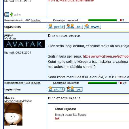
HV-s ID-kaardiga autentimine
liitunud: 01.10.2001
Kommentaarid: 465
loe/lisa
Kasutajad arvavad:
::
5 ::
tagasi üles
jägaja
15.07.2026 19:04:35
HV Guru
Olen seda isegi öelnud, et selline maks on ainult a
liitunud: 06.08.2004
Sõitsin täna sellisega.
https://www.citroen.ee/et/mud
Kuigi mulle selline kõrgema istumiskoha ja vaatega a
mis autost me rääkida saame?
Seda kohta menüüdest ei leidnudki, kust kulutatud 
Kommentaarid: 145
loe/lisa
Kasutajad arvavad:
::
1 ::
tagasi üles
kjaups
15.07.2026 19:39:12
MeesKesTuliMetsast
Tanel kirjutas:
Ilmselt peagi ka Eestis
link