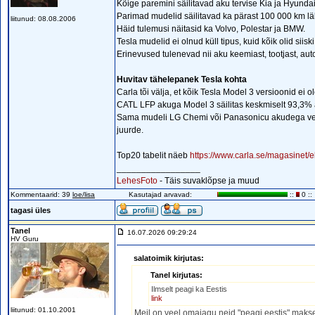
Kõige paremini säilitavad aku tervise Kia ja Hyunda
Parimad mudelid säilitavad ka pärast 100 000 km l
liitunud: 08.08.2006
Häid tulemusi näitasid ka Volvo, Polestar ja BMW.
Tesla mudelid ei olnud küll tipus, kuid kõik olid siis
Erinevused tulenevad nii aku keemiast, tootjast, aut
Huvitav tähelepanek Tesla kohta
Carla tõi välja, et kõik Tesla Model 3 versioonid ei o
CATL LFP akuga Model 3 säilitas keskmiselt 93,3% a
Sama mudeli LG Chemi või Panasonicu akudega vers
juurde.
Top20 tabelit näeb
https://www.carla.se/magasinet/
_________________
LehesFoto
- Täis suvaklõpse ja muud
Kommentaarid: 39
loe/lisa
Kasutajad arvavad:
::
0 ::
tagasi üles
Tanel
16.07.2026 09:29:24
HV Guru
salatoimik kirjutas:
Tanel kirjutas:
Ilmselt peagi ka Eestis
link
liitunud: 01.10.2001
Meil on veel omajagu neid "peagi eestis" makse 