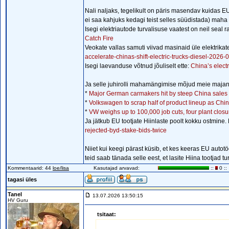
Nali naljaks, tegelikult on päris masendav kuidas EU
ei saa kahjuks kedagi teist selles süüdistada) maha
Isegi elektriautode turvalisuse vaatest on neil seal
Catch Fire
Veokate vallas samuti viivad masinaid üle elektrika
accelerate-chinas-shift-electric-trucks-diesel-2026-
Isegi laevanduse võtnud jõuliselt ette:
China’s elect
Ja selle juhirolli mahamängimise mõjud meie majan
*
Major German carmakers hit by steep China sales 
*
Volkswagen to scrap half of product lineup as Chi
*
VW weighs up to 100,000 job cuts, four plant closu
Ja jätkub EU tootjate Hiinlaste poolt kokku ostmin
rejected-byd-stake-bids-twice
Niiet kui keegi pärast küsib, et kes keeras EU autotö
teid saab tänada selle eest, et lasite Hiina tootjad turu
Kommentaarid: 44
loe/lisa
Kasutajad arvavad:
::
0 ::
tagasi üles
Tanel
13.07.2026 13:50:15
HV Guru
tsitaat: