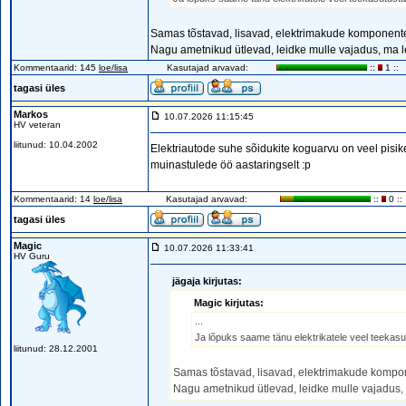
Samas tõstavad, lisavad, elektrimakude komponent
Nagu ametnikud ütlevad, leidke mulle vajadus, ma l
Kommentaarid: 145
loe/lisa
Kasutajad arvavad:
::
1 ::
tagasi üles
Markos
10.07.2026 11:15:45
HV veteran
liitunud: 10.04.2002
Elektriautode suhe sõidukite koguarvu on veel pisike, 
muinastulede öö aastaringselt :p
Kommentaarid: 14
loe/lisa
Kasutajad arvavad:
::
0 ::
tagasi üles
Magic
10.07.2026 11:33:41
HV Guru
jägaja kirjutas:
Magic kirjutas:
...
Ja lõpuks saame tänu elektrikatele veel teekasu
liitunud: 28.12.2001
Samas tõstavad, lisavad, elektrimakude kompo
Nagu ametnikud ütlevad, leidke mulle vajadus, 