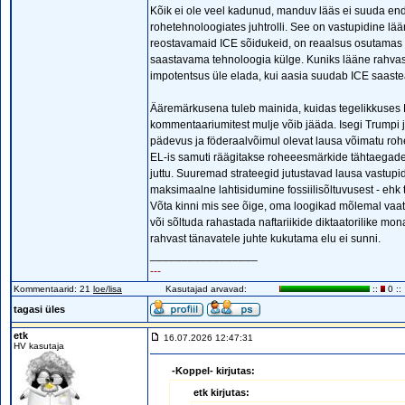
Kõik ei ole veel kadunud, manduv lääs ei suuda enda
rohetehnoloogiates juhtrolli. See on vastupidine l
reostavamaid ICE sõidukeid, on reaalsus osutamas
saastavama tehnoloogia külge. Kuniks lääne rahvasti
impotentsus üle elada, kui aasia suudab ICE saaste
Ääremärkusena tuleb mainida, kuidas tegelikkuses E
kommentaariumitest mulje võib jääda. Isegi Trumpi j
pädevus ja föderaalvõimul olevat lausa võimatu rohe
EL-is samuti räägitakse roheeesmärkide tähtaegade e
juttu. Suuremad strateegid jutustavad lausa vastup
maksimaalne lahtisidumine fossiilisõltuvusest - ehk t
Võta kinni mis see õige, oma loogikad mõlemal vaate
või sõltuda rahastada naftariikide diktaatorilike mon
rahvast tänavatele juhte kukutama elu ei sunni.
_________________
---
Kommentaarid: 21
loe/lisa
Kasutajad arvavad:
::
0 ::
tagasi üles
etk
16.07.2026 12:47:31
HV kasutaja
-Koppel- kirjutas:
etk kirjutas: