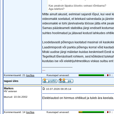
Kas peaksin läpaka ööseks seinast tõmbama?
Aga telefoni?
Mitte ainult akusid, eelmisel sajandi lõpul, kui vee
videomakk soetatud, et telekast salvestada ja järele
videomakki ei tohi järelvalveta töösse jätta ehk pea
Samas päästeameti statistika järgi endiselt kodumas
suhtes hoolimatud ja jätavad kodust lahkudes ohtl
Loodetavasti põlengus kaotatud masinal oli kaskoki
Laadimisposti või parkla põlengu korral võid kaotada 
Miski uudise järgi mäletan kuidas keskmiselt Eesti 
Tegelikult tõenäoliselt rohkem, sest kõikidest tuleka
kustutas ise või elektrijuhtmestikus viskas suitsu en
_________________
---
Kommentaarid: 21
loe/lisa
Kasutajad arvavad:
::
0 ::
tagasi üles
Markos
10.07.2026 09:35:14
HV veteran
liitunud: 10.04.2002
Elektriautod on hirrmus ohtlikud ja tuleb ära keelata.
Kommentaarid: 14
loe/lisa
Kasutajad arvavad:
::
0 ::