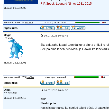
RIP, Spock. Leonard Nimoy 1931-2015
liitunud: 05.04.2002
Kommentaarid: 27
loe/lisa
Kasutajad arvavad:
::
0 ::
tagasi üles
Magic
10.07.2026 16:01:42
HV Guru
Eks vaja raha tagasi teenida kuna sinna ehitati ju 
See põlema läheb, siis Mäkk ja Hawaii ka lähevad 
liitunud: 28.12.2001
Kommentaarid: 235
loe/lisa
Kasutajad arvavad:
::
0 ::
tagasi üles
Oisu.
10.07.2026 16:04:50
HV kasutaja
liitunud: 02.03.2012
Kriis.
Elektrit pole.
Kas siis pannakse ka soojad telgid püsti, et saaks te