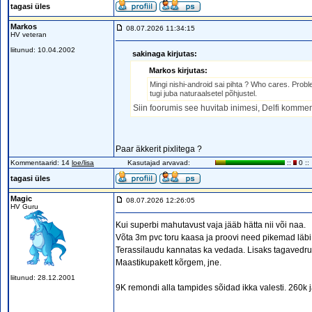
tagasi üles
Markos
08.07.2026 11:34:15
HV veteran
liitunud: 10.04.2002
sakinaga kirjutas:
Markos kirjutas:
Mingi nishi-android sai pihta ? Who cares. Proble
tugi juba naturaalsetel põhjustel.
Siin foorumis see huvitab inimesi, Delfi komment
Paar äkkerit pixlitega ?
Kommentaarid: 14
loe/lisa
Kasutajad arvavad:
::
0 ::
tagasi üles
Magic
08.07.2026 12:26:05
HV Guru
Kui superbi mahutavust vaja jääb hätta nii või naa.
Võta 3m pvc toru kaasa ja proovi need pikemad läbi
Terassilaudu kannatas ka vedada. Lisaks tagavedru 
Maastikupakett kõrgem, jne.
liitunud: 28.12.2001
9K remondi alla tampides sõidad ikka valesti. 260k 