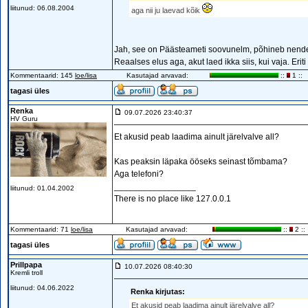
liitunud: 06.08.2004
aga nii ju laevad kõik
Jah, see on Päästeameti soovunelm, põhineb nende 
Reaalses elus aga, akut laed ikka siis, kui vaja. Eriti
Kommentaarid: 145
loe/lisa
Kasutajad arvavad:
::
1 ::
tagasi üles
Renka
09.07.2026 23:40:37
HV Guru
Et akusid peab laadima ainult järelvalve all?
Kas peaksin läpaka ööseks seinast tõmbama?
Aga telefoni?
_________________
liitunud: 01.04.2002
There is no place like 127.0.0.1
Kommentaarid: 71
loe/lisa
Kasutajad arvavad:
::
2 ::
tagasi üles
Prillpapa
10.07.2026 08:40:30
Kremli troll
liitunud: 04.06.2022
Renka kirjutas:
Et akusid peab laadima ainult järelvalve all?