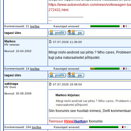
https://www.autoevolution.com/news/volkswagen-ban
272431.html
_________________
---
Kommentaarid: 21
loe/lisa
Kasutajad arvavad:
::
0 ::
tagasi üles
Markos
07.07.2026 11:36:00
HV veteran
liitunud: 10.04.2002
Mingi nishi-android sai pihta ? Who cares. Probleem 
tugi juba naturaalsetel põhjustel.
Kommentaarid: 14
loe/lisa
Kasutajad arvavad:
::
0 ::
tagasi üles
sakinaga
07.07.2026 18:38:04
HV Guru
liitunud: 30.08.2006
Markos kirjutas:
Mingi nishi-android sai pihta ? Who cares. Probleem on
naturaalsetel põhjustel.
Siin foorumis see huvitab inimesi, Delfi kommentaari
_________________
Tsensuur
Hinna
Vaatlus
e foorumis
Kommentaarid: 164
loe/lisa
Kasutajad arvavad:
::
0 ::