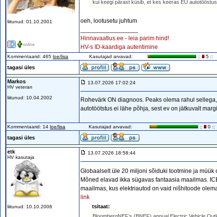
kui keegi pärast küsib, et kes keeras EU autotööstuse 
oeh, lootusetu juhtum
liitunud: 01.10.2001
_________________
Hinnavaatlus.ee - leia parim hind!
HV-s ID-kaardiga autentimine
Kommentaarid: 465
loe/lisa
Kasutajad arvavad:
::
5 ::
tagasi üles
Markos
13.07.2026 17:02:24
HV veteran
liitunud: 10.04.2002
Rohevärk ON diagnoos. Peaks olema rahul sellega, 
autotöötstus ei lähe põhja, sest ev on jätkuvalt mar
Kommentaarid: 14
loe/lisa
Kasutajad arvavad:
::
0 ::
tagasi üles
etk
13.07.2026 18:58:44
HV kasutaja
Globaalselt üle 20 miljoni sõiduki tootmine ja müü
Mõned elavad ikka sügavas fantaasia maailmas. ICE 
maailmas, kus elektriautod on vaid nišhitoode olema
link
tsitaat:
liitunud: 10.10.2006
BloombergNEF’s (BNEF) annual Electric Vehicle Outloo