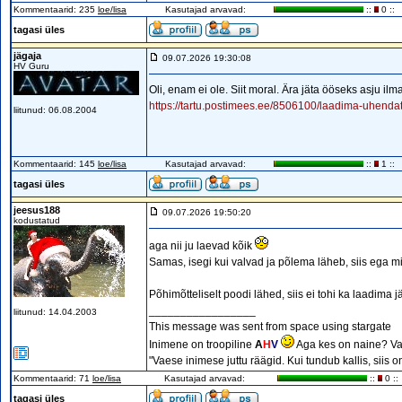
Kommentaarid: 235
loe/lisa
Kasutajad arvavad:
::
0 ::
tagasi üles
jägaja
09.07.2026 19:30:08
HV Guru
Oli, enam ei ole. Siit moral. Ära jäta ööseks asju ilm
https://tartu.postimees.ee/8506100/laadima-uhenda
liitunud: 06.08.2004
Kommentaarid: 145
loe/lisa
Kasutajad arvavad:
::
1 ::
tagasi üles
jeesus188
09.07.2026 19:50:20
kodustatud
aga nii ju laevad kõik
Samas, isegi kui valvad ja põlema läheb, siis ega mi
Põhimõtteliselt poodi lähed, siis ei tohi ka laadima jät
_________________
liitunud: 14.04.2003
This message was sent from space using stargate
Inimene on troopiline
A
H
V
Aga kes on naine? Va
"Vaese inimese juttu räägid. Kui tundub kallis, siis 
Kommentaarid: 71
loe/lisa
Kasutajad arvavad:
::
0 ::
tagasi üles