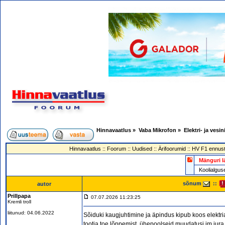
Hinnavaatlus
»
Vaba Mikrofon
»
Elektri- ja vesi
Hinnavaatlus
::
Foorum
::
Uudised
::
Ärifoorumid
::
HV F1 ennust
Mänguri l
Koolialg
sõnum
::
autor
Prillpapa
07.07.2026 11:23:25
Kremli troll
liitunud: 04.06.2022
Sõiduki kaugjuhtimine ja äpindus kipub koos elektr
tootja toe lõppemist, ühepoolseid muudatusi jm jura