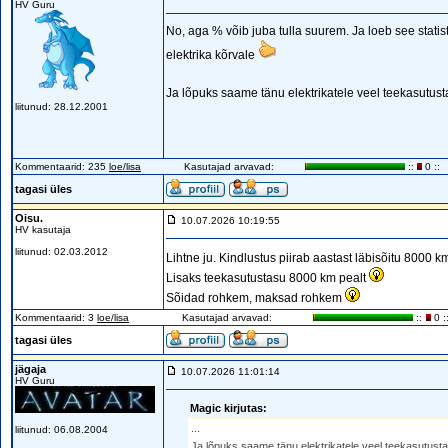
HV Guru
No, aga % võib juba tulla suurem. Ja loeb see statis
elektrika kõrvale
Ja lõpuks saame tänu elektrikatele veel teekasutust
liitunud: 28.12.2001
Kommentaarid: 235
loe/lisa
Kasutajad arvavad:
::
0 ::
tagasi üles
Oisu.
10.07.2026 10:19:55
HV kasutaja
liitunud: 02.03.2012
Lihtne ju. Kindlustus piirab aastast läbisõitu 8000 
Lisaks teekasutustasu 8000 km pealt
Sõidad rohkem, maksad rohkem
Kommentaarid: 3
loe/lisa
Kasutajad arvavad:
::
0 :
tagasi üles
jägaja
10.07.2026 11:01:14
HV Guru
Magic kirjutas:
...
liitunud: 06.08.2004
Ja lõpuks saame tänu elektrikatele veel teekasutusta