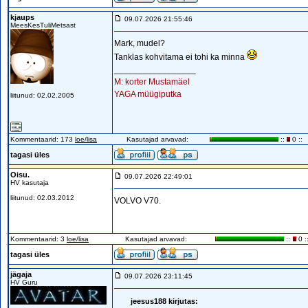
kjaups
09.07.2026 21:55:46
MeesKesTuliMetsast
Mark, mudel?
Tanklas kohvitama ei tohi ka minna
_________________
M: korter Mustamäel
YAGA müügiputka
liitunud: 02.02.2005
Kommentaarid: 173
loe/lisa
Kasutajad arvavad:
::
0 ::
tagasi üles
Oisu.
09.07.2026 22:49:01
HV kasutaja
liitunud: 02.03.2012
VOLVO V70.
Kommentaarid: 3
loe/lisa
Kasutajad arvavad:
::
0 :
tagasi üles
jägaja
09.07.2026 23:11:45
HV Guru
jeesus188 kirjutas: