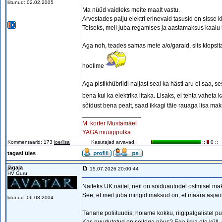
liitunud: 02.02.2005
Ma nüüd vaidleks meite maalt vastu.
Arvestades palju elektri erinevaid tasusid on sisse ki
Teiseks, meil juba regamises ja aastamaksus kaalu ko
Aga noh, teades samas meie a/o/garaid, siis klopsit
hoolime
Aga pistikhübriidi naljast seal ka hästi aru ei saa
bena kui ka elektrika litaka. Lisaks, ei tehta vaheta k
sõidust bena pealt, saad ikkagi täie rauaga lisa ma
_________________
M: korter Mustamäel
YAGA müügiputka
Kommentaarid: 173
loe/lisa
Kasutajad arvavad:
::
0 ::
tagasi üles
jägaja
15.07.2026 20:00:44
HV Guru
Näiteks UK näitel, neil on söiduautodel ostmisel 
See, et meil juba mingid maksud on, et määra asjaolu
liitunud: 06.08.2004
Tänane poliituudis, hoiame kokku, riigipalgalistel