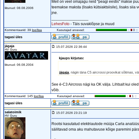
Meil on veel omajagu neid "peagi eestis" makse puud
teemakse maksta (lisaks kütsiaktsiisile), lisaks si
liitunud: 08.08.2006
jne.
_________________
LehesFoto
- Täis suvaklõpse ja muud
Kommentaarid: 39
loe/lisa
Kasutajad arvavad:
::
0 ::
tagasi üles
jägaja
15.07.2026 22:36:44
HV Guru
kjaups kirjutas:
liitunud: 06.08.2004
jägaja
, nägin täna C5 aircrossi proovikat sõitmas, v
See ë-C3 Aircross nägi ka OK välja. Lihtsalt kui o
võib.
Kommentaarid: 145
loe/lisa
Kasutajad arvavad:
::
1 ::
tagasi üles
salatoimik
15.07.2026 23:21:19
HV Guru
Rootsi kasutatud elektriautode müüja Carla analüüsis
säilitavad oma aku mahutavuse kõige paremini päras