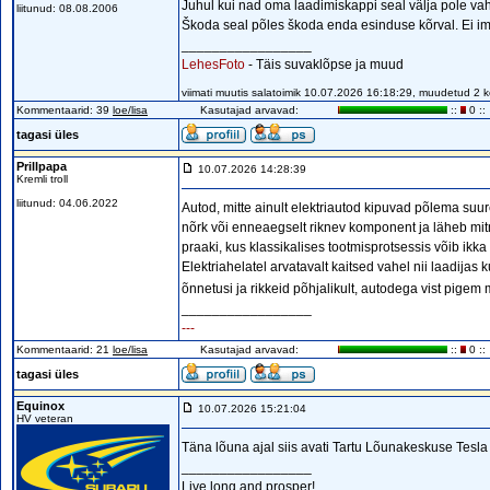
Juhul kui nad oma laadimiskappi seal välja pole va
liitunud: 08.08.2006
Škoda seal põles škoda enda esinduse kõrval. Ei im
_________________
LehesFoto
- Täis suvaklõpse ja muud
viimati muutis salatoimik 10.07.2026 16:18:29, muudetud 2 
Kommentaarid: 39
loe/lisa
Kasutajad arvavad:
::
0 ::
tagasi üles
Prillpapa
10.07.2026 14:28:39
Kremli troll
liitunud: 04.06.2022
Autod, mitte ainult elektriautod kipuvad põlema suu
nõrk või enneaegselt riknev komponent ja läheb mit
praaki, kus klassikalises tootmisprotsessis võib ikk
Elektriahelatel arvatavalt kaitsed vahel nii laadijas
õnnetusi ja rikkeid põhjalikult, autodega vist pigem m
_________________
---
Kommentaarid: 21
loe/lisa
Kasutajad arvavad:
::
0 ::
tagasi üles
Equinox
10.07.2026 15:21:04
HV veteran
Täna lõuna ajal siis avati Tartu Lõunakeskuse Tesla 
_________________
Live long and prosper!