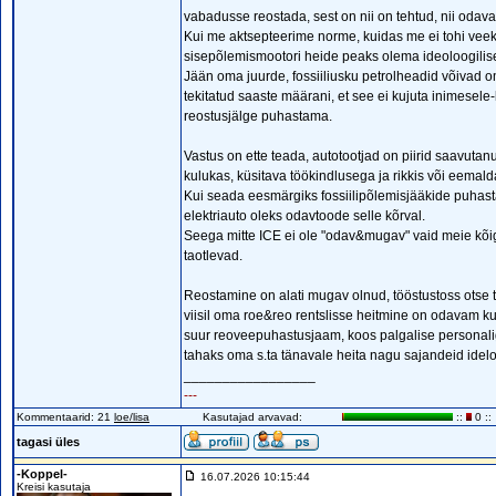
vabadusse reostada, sest on nii on tehtud, nii oda
Kui me aktsepteerime norme, kuidas me ei tohi veeko
sisepõlemismootori heide peaks olema ideoloogilisel
Jään oma juurde, fossiiliusku petrolheadid võivad 
tekitatud saaste määrani, et see ei kujuta inimesel
reostusjälge puhastama.
Vastus on ette teada, autotootjad on piirid saavut
kulukas, küsitava töökindlusega ja rikkis või eemal
Kui seada eesmärgiks fossiilipõlemisjääkide puhasta
elektriauto oleks odavtoode selle kõrval.
Seega mitte ICE ei ole "odav&mugav" vaid meie kõi
taotlevad.
Reostamine on alati mugav olnud, tööstustoss otse t
viisil oma roe&reo rentslisse heitmine on odavam kui
suur reoveepuhastusjaam, koos palgalise personalig
tahaks oma s.ta tänavale heita nagu sajandeid ideloo
_________________
---
Kommentaarid: 21
loe/lisa
Kasutajad arvavad:
::
0 ::
tagasi üles
-Koppel-
16.07.2026 10:15:44
Kreisi kasutaja