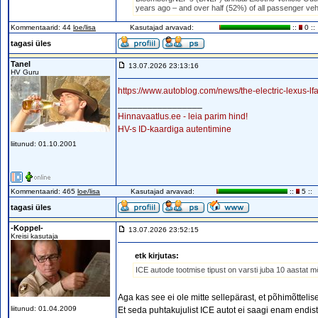
years ago – and over half (52%) of all passenger vehi
Kommentaarid: 44
loe/lisa
Kasutajad arvavad:
::
0 ::
tagasi üles
Tanel
13.07.2026 23:13:16
HV Guru
https://www.autoblog.com/news/the-electric-lexus-lf
_________________
Hinnavaatlus.ee - leia parim hind!
HV-s ID-kaardiga autentimine
liitunud: 01.10.2001
Kommentaarid: 465
loe/lisa
Kasutajad arvavad:
::
5 ::
tagasi üles
-Koppel-
13.07.2026 23:52:15
Kreisi kasutaja
etk kirjutas:
ICE autode tootmise tipust on varsti juba 10 aastat m
Aga kas see ei ole mitte sellepärast, et põhimõtteli
liitunud: 01.04.2009
Et seda puhtakujulist ICE autot ei saagi enam endist