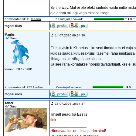
By the way. Mul ei ole elektriautode vastu mitte mid
ole enam millegi väga eksootilisega.
Kommentaarid: 10
loe/lisa
Kasutajad arvavad:
::
0 ::
tagasi üles
Magic
14.07.2026 09:24:30
HV Guru
Eile sirvisin KIKi toetusi...krt seal firmad mis ei vaj
kuidas saada kütuseaktsiisi tasemel raha riigikass
tiblagaasi, et võrgutippe siluda.
Ja see raha korjatakse hoopis tavatarbijalt, kes ei s
liitunud: 28.12.2001
Kommentaarid: 235
loe/lisa
Kasutajad arvavad:
::
0 ::
tagasi üles
Tanel
15.07.2026 18:34:47
HV Guru
Ilmselt peagi ka Eestis
link
_________________
Hinnavaatlus.ee - leia parim hind!