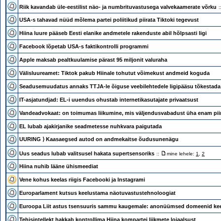
Riik kavandab üle-eestilist näo- ja numbrituvastusega valvekaamerate võrku
:
USA-s tahavad nüüd mõlema partei poliitikud piirata Tiktoki tegevust
Hiina luure pääseb Eesti elanike andmetele rakenduste abil hõlpsasti ligi
Facebook lõpetab USA-s faktikontrolli programmi
Apple maksab pealtkuulamise pärast 95 miljonit valuraha
Välisluureamet: Tiktok pakub Hiinale tohutut võimekust andmeid koguda
Seadusemuudatus annaks TTJA-le õiguse veebilehtedele ligipääsu tõkestada
IT-asjatundjad: EL-i uuendus ohustab internetikasutajate privaatsust
Vandeadvokaat: on toimumas liikumine, mis väljendusvabadust üha enam pii
EL lubab ajakirjanike seadmetesse nuhkvara paigutada
UURING ⟩ Kaasaegsed autod on andmekaitse õudusunenägu
Uus seadus lubab valitsusel hakata supertsensoriks
::
mine lehele:
1
,
2
Hiina nuhib lääne ühismeediat
Vene kohus keelas riigis Facebooki ja Instagrami
Europarlament kutsus keelustama näotuvastustehnoloogiat
Euroopa Liit astus tsensuuris sammu kaugemale: anonüümsed domeenid kee
Tehisintellekt hakkab kontrollima Hiina kompartei liikmete lojaalsust