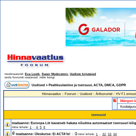
moderaatorid:
Eva Lepik
,
Super Moderators
,
Uudiste kirjutajad
seda foorumit vaatavad: mitte keegi
Uudised
»
Pealtkuulamine ja tsensuur, ACTA, DMCA, GDPR
Hinnavaatlus
::
Foorum
::
Uudised
::
Ärifoorumid
::
HV F1 ennust
Mänguri l
Koolialg
teemasid
teadaanne:
Euroopa Liit kavatseb hakata nõudma automaatset tsensuuri kõigel
mine lehele:
1
...
4
,
5
,
6
teadaanne:
Üleskutse: Ei ACTA'le!
::
mine lehele:
1
...
32
,
33
,
34