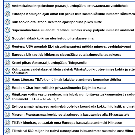
Andmekaitse inspektsioon peatas juurdepääsu ettevaatust.ee veebilehele
Euroopa Komisjon ajab oma: riik peaks ikka saama kõikide inimeste sõnumei
Riik soovib otsustada, kes teeb ajakirjandust ja kes mitte
Superandmebaasi uuendatud eelnõu lubaks ikkagi paljude inimeste andmeid 
Google hakkab kõiki su üleslaetud pilte skaneerima
Reuters: USA arendab EL-i sisupiirangutest mööda minevat veebiplatvormi
Euroopa Liit taotleb kiirkorras sissepääsu sotsiaalmeedia tagauksest
Kreml piiras Venemaal juurdepääsu Telegramile
Kohtuasjas väidetakse, et Meta valetab WhatsAppi krüpteerimise kohta ja ette
sõnumeid
Hans Lõugas: TikTok on ülimalt laialdane andmete kogumise tööriist
Eesti on Chat-kontrolli ehk privaatsõnumite jälgimise vastu
Riigikogu võttis vastu seaduse, mis lubab numbrituvastuskaameratest saadu
Tolliametil
::
mine lehele:
1
,
2
Eelnõu annab rahapesu andmebüroole loa koondada kokku hiiglaslik andme
Macron: Prantsusmaa keelab sotsiaalmeedia kasutamise alla 15-aastastele
TikTok kinnitas, et saadab oma Euroopa kasutajate andmeid Hiinasse
Tiktok sai 530-miljonise trahvi eurooplaste isikuandmete saatmise eest Hiina