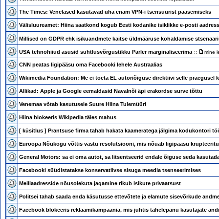
The Times: Venelased kasutavad üha enam VPN-i tsensuurist pääsemiseks
Välisluureamet: Hiina saatkond kogub Eesti kodanike isiklikke e-posti aadres
Millised on GDPR ehk isikuandmete kaitse üldmääruse kohaldamise stsenaar
USA tehnohiiud asusid suhtlusvõrgustikku Parler marginaliseerima
::
mine l
CNN peatas ligipääsu oma Facebooki lehele Austraalias
Wikimedia Foundation: Me ei toeta EL autoriõiguse direktiivi selle praegusel k
Allikad: Apple ja Google eemaldasid Navalnõi äpi erakordse surve tõttu
Venemaa võtab kasutusele Suure Hiina Tulemüüri
Hiina blokeeris Wikipedia täies mahus
[ küsitlus ]
Prantsuse firma tahab hakata kaameratega jälgima kodukontori tö
Euroopa Nõukogu võttis vastu resolutsiooni, mis nõuab ligipääsu krüpteeritud
General Motors: sa ei oma autot, sa litsentseerid endale õiguse seda kasutad
Facebooki süüdistatakse konservatiivse sisuga meedia tsenseerimises
Meiliaadresside nõusolekuta jagamine rikub isikute privaatsust
Politsei tahab saada enda käsutusse ettevõtete ja elamute sisevõrkude andm
Facebook blokeeris reklaamikampaania, mis juhtis tähelepanu kasutajate an