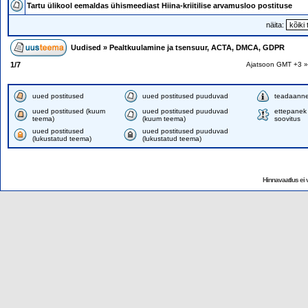
Tartu ülikool eemaldas ühismeediast Hiina-kriitilise arvamusloo postituse
näita:
Uudised
»
Pealtkuulamine ja tsensuur, ACTA, DMCA, GDPR
1
/
7
Ajatsoon GMT +3 »
uued postitused
uued postitused puuduvad
teadaann
uued postitused (kuum
uued postitused puuduvad
ettepanek 
teema)
(kuum teema)
soovitus
uued postitused
uued postitused puuduvad
(lukustatud teema)
(lukustatud teema)
Hinnavaatlus ei v