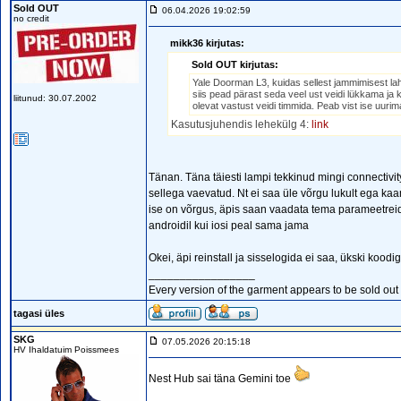
Sold OUT
06.04.2026 19:02:59
no credit
mikk36 kirjutas:
Sold OUT kirjutas:
Yale Doorman L3, kuidas sellest jammimisest laht
siis pead pärast seda veel ust veidi lükkama ja kä
liitunud: 30.07.2002
olevat vastust veidi timmida. Peab vist ise uurima
Kasutusjuhendis lehekülg 4:
link
Tänan. Täna täiesti lampi tekkinud mingi connectiv
sellega vaevatud. Nt ei saa üle võrgu lukult ega kaa
ise on võrgus, äpis saan vaadata tema parameetreid a
androidil kui iosi peal sama jama
Okei, äpi reinstall ja sisselogida ei saa, ükski koodig
_________________
Every version of the garment appears to be sold out o
tagasi üles
SKG
07.05.2026 20:15:18
HV Ihaldatuim Poissmees
Nest Hub sai täna Gemini toe