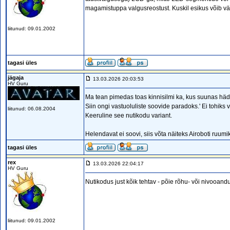
magamistuppa valgusreostust. Kuskil esikus võib vä
liitunud: 09.01.2002
tagasi üles
jägaja
13.03.2026 20:03:53
HV Guru
Ma tean pimedas toas kinnisilmi ka, kus suunas häd
Siin ongi vastuoluliste soovide paradoks.' Ei tohiks 
liitunud: 06.08.2004
Keeruline see nutikodu variant.
Helendavat ei soovi, siis võta näiteks Airoboti ruumik
tagasi üles
rex
13.03.2026 22:04:17
HV Guru
Nutikodus just kõik tehtav - põie rõhu- või nivooa
liitunud: 09.01.2002