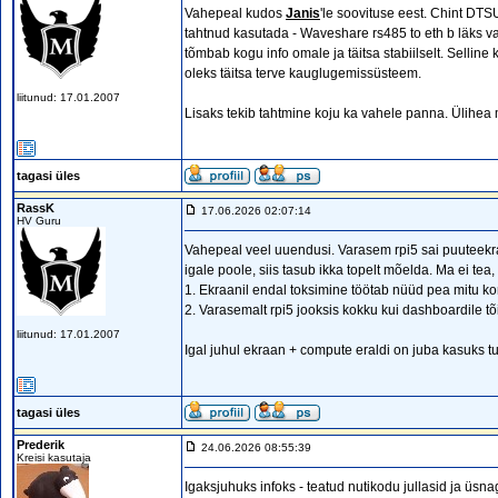
Vahepeal kudos
Janis
'le soovituse eest. Chint DTS
tahtnud kasutada - Waveshare rs485 to eth b läks 
tõmbab kogu info omale ja täitsa stabiilselt. Sellin
oleks täitsa terve kauglugemissüsteem.
liitunud: 17.01.2007
Lisaks tekib tahtmine koju ka vahele panna. Ülihea
tagasi üles
RassK
17.06.2026 02:07:14
HV Guru
Vahepeal veel uuendusi. Varasem rpi5 sai puuteekra
igale poole, siis tasub ikka topelt mõelda. Ma ei t
1. Ekraanil endal toksimine töötab nüüd pea mitu kor
2. Varasemalt rpi5 jooksis kokku kui dashboardile t
liitunud: 17.01.2007
Igal juhul ekraan + compute eraldi on juba kasuks t
tagasi üles
Prederik
24.06.2026 08:55:39
Kreisi kasutaja
Igaksjuhuks infoks - teatud nutikodu jullasid ja üs