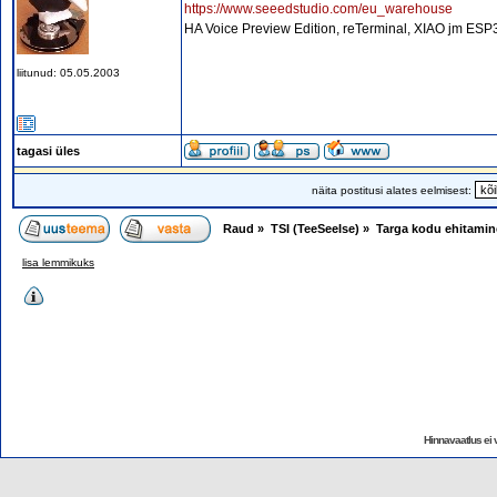
https://www.seeedstudio.com/eu_warehouse
HA Voice Preview Edition, reTerminal, XIAO jm ESP3
liitunud: 05.05.2003
tagasi üles
näita postitusi alates eelmisest:
Raud
»
TSI (TeeSeeIse)
»
Targa kodu ehitamin
lisa lemmikuks
Hinnavaatlus ei v