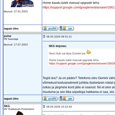
Home kaudu tuleb manual upgrade teha.
https://support.google.com/googlenest/answer/16
liitunud: 27.01.2003
tagasi üles
pulse
08.05.2026 09:51:21
HV kasutaja
liitunud: 17.07.2003
SKG kirjutas:
Nest Hub sai täna Gemini toe
Home kaudu tuleb manual upgrade teha.
https://support.google.com/googlenest/answer/166
Tegid ära? Ja on pädev? Telefonis olev Gemini vähe
võimekust koduseadmeid juhtida (katsetasin nädal-pa
oskas ja järgmine kord jälle ei osanud. Nii et olen 
muutuma ja see ikka asjadega hakkama ei saa, siis o
tagasi üles
SKG
08.05.2026 15:22:43
HV Ihaldatuim Poissmees