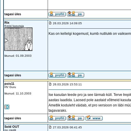
tagasi üles
Rix
26.03.2026 14:09:05
Kreisi kasutaja
Kas on kellelgi kogemust, kumb nutilukk on vaikse
liitunud: 01.09.2003
tagasi üles
pois11
26.03.2026 15:53:11
HV Guru
liitunud: 11.10.2003
Ise kasutan teede pro ja see lärmab küll. Terve trep
aastas laadida. Laosed pole aastaid võtmeid kasutan
Ametlik koduleht väidab, et pro versioon on läbi mü
tagavaraks.
tagasi üles
Sold OUT
27.03.2026 06:41:45
no credit