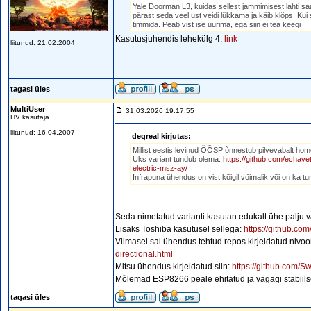
Yale Doorman L3, kuidas sellest jammimisest lahti saa
pärast seda veel ust veidi lükkama ja käib klõps. Kui s
timmida. Peab vist ise uurima, ega siin ei tea keegi
Kasutusjuhendis lehekülg 4:
link
liitunud: 21.02.2004
tagasi üles
MultiUser
31.03.2026 19:17:55
HV kasutaja
liitunud: 16.04.2007
degreal kirjutas:
Millist eestis levinud ÕÕSP õnnestub pilvevabalt ho
Üks variant tundub olema:
https://github.com/echa
electric-msz-ay/
Infrapuna ühendus on vist kõigil võimalik või on ka tu
Seda nimetatud varianti kasutan edukalt ühe palju
Lisaks Toshiba kasutusel sellega:
https://github.c
Viimasel sai ühendus tehtud repos kirjeldatud nivo
directional.html
Mitsu ühendus kirjeldatud siin:
https://github.com/
Mõlemad ESP8266 peale ehitatud ja vägagi stabiils
tagasi üles