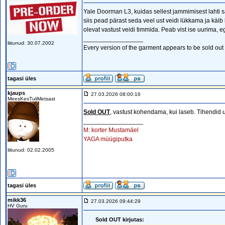
Yale Doorman L3, kuidas sellest jammimisest lahti s
siis pead pärast seda veel ust veidi lükkama ja käib k
olevat vastust veidi timmida. Peab vist ise uurima, eg
_________________
liitunud: 30.07.2002
Every version of the garment appears to be sold out o
tagasi üles
kjaups
27.03.2026 08:00:16
MeesKesTuliMetsast
Sold OUT
, vastust kohendama, kui laseb. Tihendid 
_________________
M: korter Mustamäel
YAGA müügiputka
liitunud: 02.02.2005
tagasi üles
mikk36
27.03.2026 09:44:29
HV Guru
Sold OUT kirjutas: