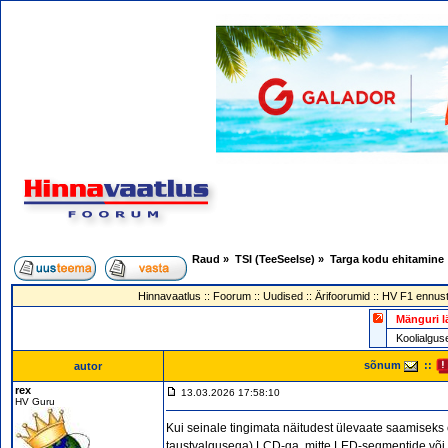
Raud
»
TSI (TeeSeeIse)
»
Targa kodu ehitamine
Hinnavaatlus
::
Foorum
::
Uudised
::
Ärifoorumid
::
HV F1 ennust
Mänguri l
Koolialg
sõnum
::
autor
rex
13.03.2026 17:58:10
HV Guru
Kui seinale tingimata näitudest ülevaate saamiseks
taustvalgusega) LCD-ga, mitte LED-segmentide või -m