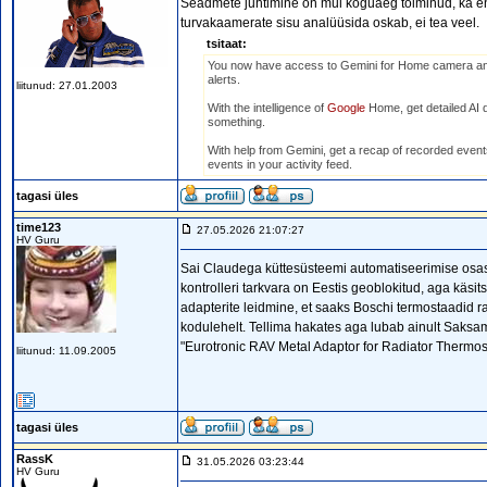
Seadmete juhtimine on mul koguaeg toiminud, ka en
turvakaamerate sisu analüüsida oskab, ei tea veel.
tsitaat:
You now have access to Gemini for Home camera and 
alerts.
liitunud: 27.01.2003
With the intelligence of
Google
Home, get detailed AI 
something.
With help from Gemini, get a recap of recorded even
events in your activity feed.
tagasi üles
time123
27.05.2026 21:07:27
HV Guru
Sai Claudega küttesüsteemi automatiseerimise osas 
kontrolleri tarkvara on Eestis geoblokitud, aga käsi
adapterite leidmine, et saaks Boschi termostaadid r
kodulehelt. Tellima hakates aga lubab ainult Saksa
"Eurotronic RAV Metal Adaptor for Radiator Thermos
liitunud: 11.09.2005
tagasi üles
RassK
31.05.2026 03:23:44
HV Guru