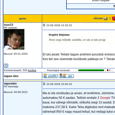
Kolin mujale
h
sõnum
::
autor
suur13
24.06.2026 14:33:23
HV veteran
Inspiro kirjutas:
Rent ongi mõistlik seetõttu, et siis ei teki prügi
liitunud: 05.01.2002
Et siis peale Teliale tagasi andmist aurustub emisio
Kes teil see sisemiste koolituste pakkuja on ? Taha
Kommentaarid: 204
loe/lisa
Kasutajad arvavad:
::
0 ::
tagasi üles
vigurvänt
24.06.2026 15:00:19
HV kasutaja
liitunud: 04.08.2022
Ma ei ole rendiusku ja arvan, et rentimine, üürimine 
automaksu 50 € aastas. Tellisin endale 2
Google
TV 
kaua, kui vähegi võimalik, võibolla isegi 10 aastat. 
maksma 237,58 €. Kahe Telia digiboksi rent maksab 10
vähemalt 950 € nagu maast leitud, kui midagi tuksi