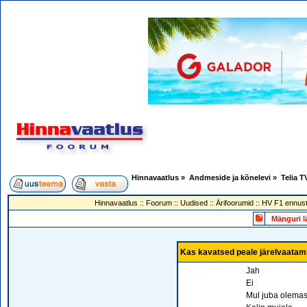
Hinnavaatlus
»
Andmeside ja kõnelevi
»
Telia T
Hinnavaatlus
::
Foorum
::
Uudised
::
Ärifoorumid
::
HV F1 ennust
Mänguri l
Kas kavatsed peale järelvaatami
Jah
Ei
Mul juba olema