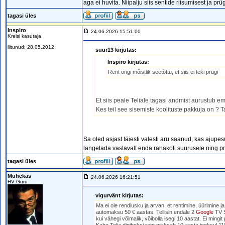
aga ei huvita. Niipalju siis sentide riisumisest ja prüg
tagasi üles
Inspiro
24.06.2026 15:51:00
Kreisi kasutaja
liitunud: 28.05.2012
suur13 kirjutas:
Inspiro kirjutas:
Rent ongi mõistlik seetõttu, et siis ei teki prügi
Et siis peale Teliale tagasi andmist aurustub e
Kes teil see sisemiste koolituste pakkuja on ?
Sa oled asjast täiesti valesti aru saanud, kas ajupes
langetada vastavalt enda rahakoti suurusele ning pr
tagasi üles
Muhekas
24.06.2026 16:21:51
HV Guru
vigurvänt kirjutas:
Ma ei ole rendiusku ja arvan, et rentimine, üürimine j
automaksu 50 € aastas. Tellisin endale 2
Google
TV S
kui vähegi võimalik, võibolla isegi 10 aastat. Ei min