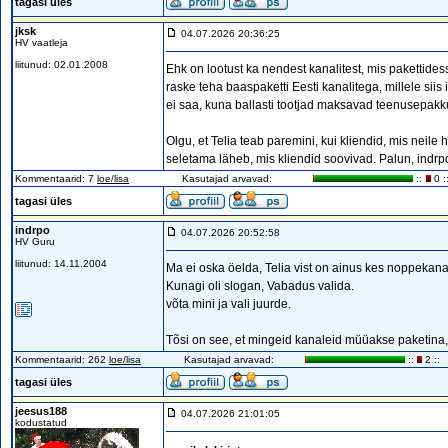
tagasi üles
jksk
04.07.2026 20:36:25
HV vaatleja
liitunud: 02.01.2008
Ehk on lootust ka nendest kanalitest, mis pakettidess
raske teha baaspaketti Eesti kanalitega, millele siis
ei saa, kuna ballasti tootjad maksavad teenusepakku
Olgu, et Telia teab paremini, kui kliendid, mis neile
seletama läheb, mis kliendid soovivad. Palun, indrp
Kommentaarid: 7
loe/lisa
Kasutajad arvavad:
::
0 :
tagasi üles
indrpo
04.07.2026 20:52:58
HV Guru
liitunud: 14.11.2004
Ma ei oska öelda, Telia vist on ainus kes noppekan
Kunagi oli slogan, Vabadus valida.
võta mini ja vali juurde.
Tõsi on see, et mingeid kanaleid müüakse paketina,
Kommentaarid: 262
loe/lisa
Kasutajad arvavad:
::
2 ::
tagasi üles
jeesus188
04.07.2026 21:01:05
kodustatud