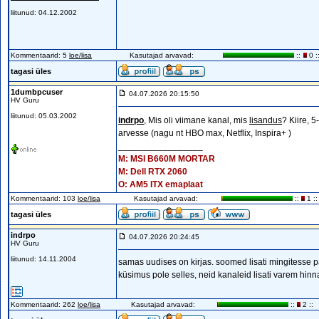
liitunud: 04.12.2002
Kommentaarid: 5
loe/lisa
Kasutajad arvavad:
::
0 :
tagasi üles
1dumbpcuser
04.07.2026 20:15:50
HV Guru
liitunud: 05.03.2002
indrpo
, Mis oli viimane kanal, mis
lisandus
? Kiire, 5
arvesse (nagu nt HBO max, Netflix, Inspira+ )
_________________
M: MSI B660M MORTAR
M: Dell RTX 2060
O: AM5 ITX emaplaat
Kommentaarid: 103
loe/lisa
Kasutajad arvavad:
::
1 ::
tagasi üles
indrpo
04.07.2026 20:24:45
HV Guru
liitunud: 14.11.2004
samas uudises on kirjas. soomed lisati mingitesse p
küsimus pole selles, neid kanaleid lisati varem hi
Kommentaarid: 262
loe/lisa
Kasutajad arvavad:
::
2 ::