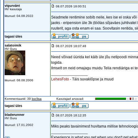
vigurvänt
08.07.2026 18:00:51
HV kasutaja
liitunud: 04.08.2022
Seadmete rentimine sobib neile, kes ise ei oska või e
jaoks - eripension üle 3k (töötas sõjaväes juhtivatel ko
ruuterit, aga osta enam ei saa. Soovitasin rentida, 
tagasi üles
salatoimik
08.07.2026 18:07:48
HV Guru
Need võivad üürida kel käib üle jõu netipoodi minna
logida.
Ilmselt on neid omajagu muidu Telia rendiäriga ei t
_________________
LehesFoto
- Täis suvaklõpse ja muud
liitunud: 08.08.2006
Kommentaarid: 39
loe/lisa
Kasutajad arvavad:
::
0 ::
tagasi üles
bladerunner
08.07.2026 18:12:35
HV Guru
liitunud: 17.01.2002
Miks peaks tavainimest huvitama millise tehnoloogia 
_________________
Experience is what you get when you don't get what