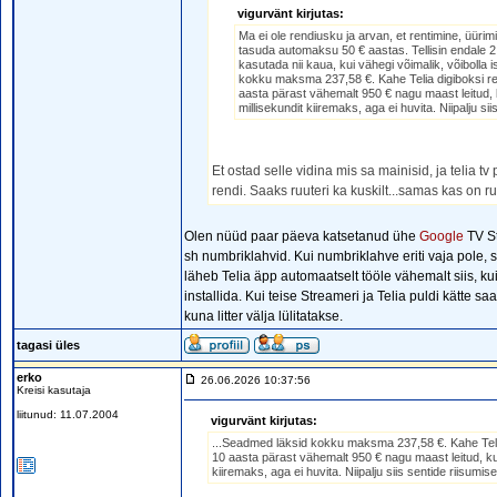
vigurvänt kirjutas:
Ma ei ole rendiusku ja arvan, et rentimine, üürim
tasuda automaksu 50 € aastas. Tellisin endale 
kasutada nii kaua, kui vähegi võimalik, võibolla i
kokku maksma 237,58 €. Kahe Telia digiboksi rent
aasta pärast vähemalt 950 € nagu maast leitud,
millisekundit kiiremaks, aga ei huvita. Niipalju sii
Et ostad selle vidina mis sa mainisid, ja telia t
rendi. Saaks ruuteri ka kuskilt...samas kas on r
Olen nüüd paar päeva katsetanud ühe
Google
TV St
sh numbriklahvid. Kui numbriklahve eriti vaja pole, 
läheb Telia äpp automaatselt tööle vähemalt siis, kui
installida. Kui teise Streameri ja Telia puldi kätte sa
kuna litter välja lülitatakse.
tagasi üles
erko
26.06.2026 10:37:56
Kreisi kasutaja
liitunud: 11.07.2004
vigurvänt kirjutas:
...Seadmed läksid kokku maksma 237,58 €. Kahe Telia d
10 aasta pärast vähemalt 950 € nagu maast leitud, k
kiiremaks, aga ei huvita. Niipalju siis sentide riisumise