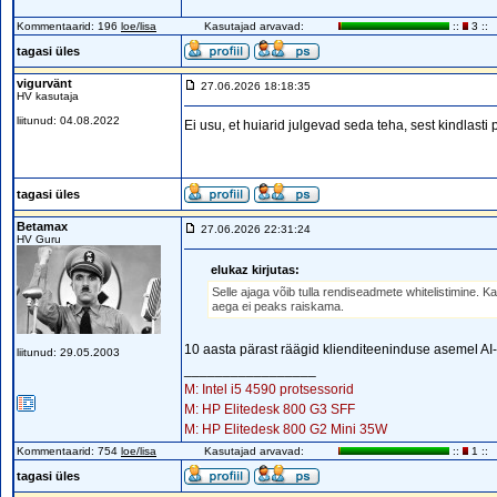
Kommentaarid: 196
loe/lisa
Kasutajad arvavad:
::
3 ::
tagasi üles
vigurvänt
27.06.2026 18:18:35
HV kasutaja
liitunud: 04.08.2022
Ei usu, et huiarid julgevad seda teha, sest kindlast
tagasi üles
Betamax
27.06.2026 22:31:24
HV Guru
elukaz kirjutas:
Selle ajaga võib tulla rendiseadmete whitelistimine
aega ei peaks raiskama.
10 aasta pärast räägid klienditeeninduse asemel AI
liitunud: 29.05.2003
_________________
M: Intel i5 4590 protsessorid
M: HP Elitedesk 800 G3 SFF
M: HP Elitedesk 800 G2 Mini 35W
Kommentaarid: 754
loe/lisa
Kasutajad arvavad:
::
1 ::
tagasi üles