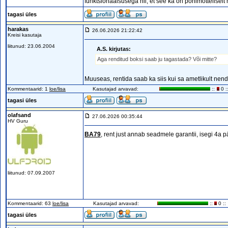
funktsionaalsusega nii, et see ka on põhimõtteliselt
tagasi üles
harakas
26.06.2026 21:22:42
Kreisi kasutaja
liitunud: 23.06.2004
A.S. kirjutas:
Aga renditud boksi saab ju tagastada? Või mitte?
Muuseas, rentida saab ka siis kui sa ametlikult nende
Kommentaarid: 1
loe/lisa
Kasutajad arvavad:
::
0 :
tagasi üles
olafsand
27.06.2026 00:35:44
HV Guru
BA79
, rent just annab seadmele garantii, isegi 4a p
liitunud: 07.09.2007
Kommentaarid: 63
loe/lisa
Kasutajad arvavad:
::
0 ::
tagasi üles