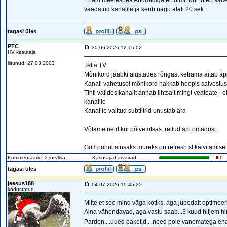
Enam meelespea Androidiga ei toimi. Kui tuleb salve
vaadatud kanalile ja kerib nagu alati 20 sek.
tagasi üles
PTC
30.06.2026 12:15:02
HV kasutaja
liitunud: 27.03.2003
Telia TV
Mõnikord jääbki alustades rõngast ketrama aitab äp
Kanali vahetusel mõnikord hakkab hoopis salvestu
Tihti valides kanalit annab lihtsalt mingi veateate - 
kanalile
Kanalile valitud subtiitrid unustab ära
Võtame neid kui põlve otsas treitud äpi omadusi.
Go3 puhul ainsaks mureks on refresh st käivitamisel
Kommentaarid: 2
loe/lisa
Kasutajad arvavad:
::
0 :
tagasi üles
jeesus188
04.07.2026 19:45:25
kodustatud
Mitte et see mind väga kotiks, aga jubedalt optime
Aina vähendavad, aga vastu saab...3 kuud hiljem hi
Pardon....uued paketid....need pole vanematega ena