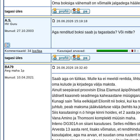
Oma boksiga vähemalt on võimalik jalgadega hääle
tagasi üles
A.S.
26.06.2026 15:19:18
HV Guru
liitunud: 27.10.2003
Aga renditud boksi saab ju tagastada? Või mitte?
Kommentaarid: 34
loe/lisa
Kasutajad arvavad:
::
0 ::
tagasi üles
BA79
26.06.2026 19:32:40
Aeg maha 1p
liitunud: 10.04.2021
Saab aga on tülikas. Mulle ka ei meeldi rentida, lihts
oma kulude ja kirjadega välja maksta.
Ainult seepärast proovisin Elisa Elamust äpipõhisel
üldiselt kaasneb seadmega kaheaastane müügigaran
Kunagi sain Telia eelkäijalt Elionilt nii boksi, kui k
juhtub, peab maksma jääkväärtuse välja (kehtis ka j
Siis kasutasingi n.ö hinge kinni hoides, et 2 aasta 
Vana Amino ja Thomsoni komplekti müüsin maha.
Inteno DG301A on siiani kasutuses. Selles mõttes o
Arvesta 13 aasta rent, lisaks võimalus, et rendihi
kasutajatoe, aga ma arvan, et suudan oma ruuterit i