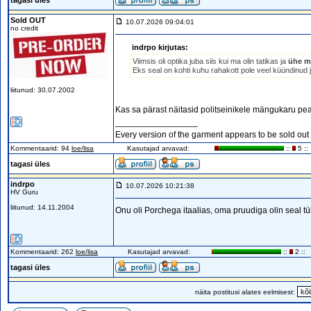
tagasi üles
Sold OUT
10.07.2026 09:04:01
no credit
indrpo kirjutas:
Viimsis oli optika juba siis kui ma olin tatikas ja
ühe mi
Eks seal on kohti kuhu rahakott pole veel küündinud j
liitunud: 30.07.2002
Kas sa pärast näitasid politseinikele mängukaru pea
_________________
Every version of the garment appears to be sold out o
Kommentaarid: 94
loe/lisa
Kasutajad arvavad:
::
5 ::
tagasi üles
indrpo
10.07.2026 10:21:38
HV Guru
liitunud: 14.11.2004
Onu oli Porchega itaalias, oma pruudiga olin seal tüh
Kommentaarid: 262
loe/lisa
Kasutajad arvavad:
::
2 ::
tagasi üles
näita postitusi alates eelmisest: