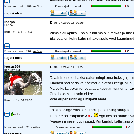
Kommentaarid: 169
loe/lisa
Kasutajad arvavad:
::
0 ::
tagasi üles
indrpo
08.07.2026 18:26:59
HV Guru
liitunud: 14.11.2004
Viimsis oli optika juba siis kui ma olin tatikas ja ühe
Eks seal on kohti kuhu rahakott pole veel küündinud 
Kommentaarid: 262
loe/lisa
Kasutajad arvavad:
::
2 ::
tagasi üles
jeesus188
08.07.2026 19:31:24
kodustatud
Tavainimene ei hakka eales mingi oma boksiga jama
Kindlasi nad seda ka näevad kus otsas keegi istub (
Ma võiks ka boksi rentida, aga kasutan teia oma.....pi
Oma boks sitast saia ei tee....
Pole eripensionit ega miljonit arvel
liitunud: 14.04.2003
_________________
This message was sent from space using stargate
Inimene on troopiline
A
H
V
Aga kes on naine? Va
"Vaese inimese juttu räägid. Kui tundub kallis, siis 
Kommentaarid: 71
loe/lisa
Kasutajad arvavad:
::
0 ::