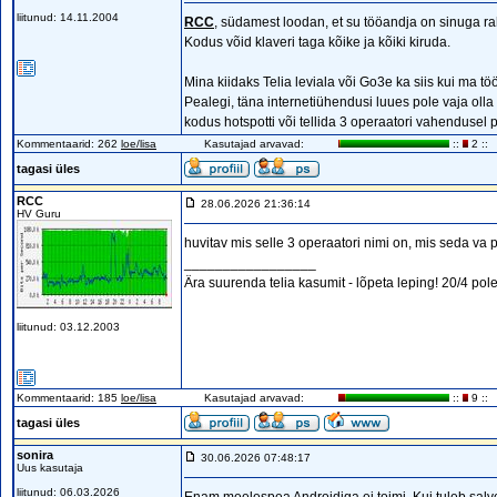
liitunud: 14.11.2004
RCC
, südamest loodan, et su tööandja on sinuga rah
Kodus võid klaveri taga kõike ja kõiki kiruda.
Mina kiidaks Telia leviala või Go3e ka siis kui ma 
Pealegi, täna internetiühendusi luues pole vaja olla
kodus hotspotti või tellida 3 operaatori vahendusel p
Kommentaarid: 262
loe/lisa
Kasutajad arvavad:
::
2 ::
tagasi üles
RCC
28.06.2026 21:36:14
HV Guru
huvitav mis selle 3 operaatori nimi on, mis seda va 
_________________
Ära suurenda telia kasumit - lõpeta leping! 20/4 pole
liitunud: 03.12.2003
Kommentaarid: 185
loe/lisa
Kasutajad arvavad:
::
9 ::
tagasi üles
sonira
30.06.2026 07:48:17
Uus kasutaja
liitunud: 06.03.2026