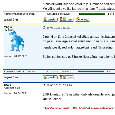
Ainus olukord, kus see võrdlus ja summade selliselt 
Me võiks selle valiku juurde nii umbes 7 aasta pärast
Kommentaarid: 26
loe/lisa
Kasutajad arvavad:
::
0 ::
tagasi üles
Magic
26.06.2026 11:21:07
HV Guru
0 punkt on täna 2 aastat kui võtad amazonist baasmu
on paar Telia tegelast lällanud tundub nagu sisutu
nende postitused automaatselt piiratud. Telia sõnu
liitunud: 28.12.2001
Selles suhtes see go3 hetkel ikka väga hea alternatiiv
Kommentaarid: 235
loe/lisa
Kasutajad arvavad:
::
0 ::
tagasi üles
BA79
26.06.2026 15:09:18
Aeg maha 1p
liitunud: 10.04.2021
ERR kirjutab, et Telia vähendab telekanalite arvu, 
kukub kolinal.
https://www.err.ee/1610064049/telia-eemaldas-telep