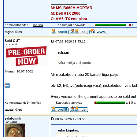
_________________
M: MSI B660M MORTAR
M: Dell RTX 2060
O: AM5 ITX emaplaat
Kommentaarid: 103
loe/lisa
Kasutajad arvavad:
::
1 ::
tagasi üles
Sold OUT
07.07.2026 23:45:12
no credit
tsitaat:
võta mini ja vali juurde.
liitunud: 30.07.2002
Mini paketis on juba 20 kanalit liiga palju.
etv, k2, tv3, tv6(pole isegi vaja), nickelodeon vms ki
_________________
Every version of the garment appears to be sold out o
Kommentaarid: 94
loe/lisa
Kasutajad arvavad:
::
5 ::
tagasi üles
salatoimik
08.07.2026 12:53:56
HV Guru
erko kirjutas: