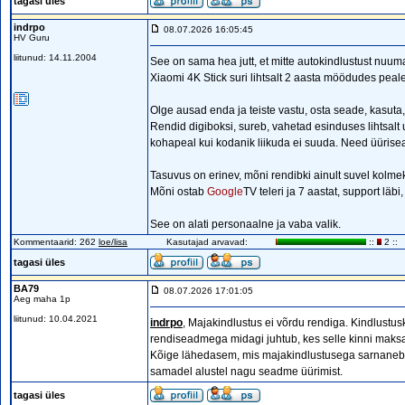
tagasi üles
indrpo
08.07.2026 16:05:45
HV Guru
liitunud: 14.11.2004
See on sama hea jutt, et mitte autokindlustust nuumat
Xiaomi 4K Stick suri lihtsalt 2 aasta möödudes peale 
Olge ausad enda ja teiste vastu, osta seade, kasuta,
Rendid digiboksi, sureb, vahetad esinduses lihtsalt 
kohapeal kui kodanik liikuda ei suuda. Need üürisea
Tasuvus on erinev, mõni rendibki ainult suvel kolme
Mõni ostab
Google
TV teleri ja 7 aastat, support läbi
See on alati personaalne ja vaba valik.
Kommentaarid: 262
loe/lisa
Kasutajad arvavad:
::
2 ::
tagasi üles
BA79
08.07.2026 17:01:05
Aeg maha 1p
liitunud: 10.04.2021
indrpo
, Majakindlustus ei võrdu rendiga. Kindlustusk
rendiseadmega midagi juhtub, kes selle kinni maks
Kõige lähedasem, mis majakindlustusega sarnaneb, o
samadel alustel nagu seadme üürimist.
tagasi üles