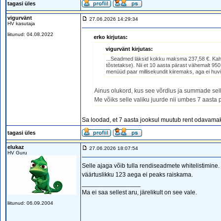
tagasi üles
vigurvänt
27.06.2026 14:29:34
HV kasutaja
liitunud: 04.08.2022
erko kirjutas:
vigurvänt kirjutas:
...Seadmed läksid kokku maksma 237,58 €. Kahe Te
tõstetakse). Nii et 10 aasta pärast vähemalt 95
menüüd paar millisekundit kiiremaks, aga ei huvita
Ainus olukord, kus see võrdlus ja summade sellis
Me võiks selle valiku juurde nii umbes 7 aasta p
Sa loodad, et 7 aasta jooksul muutub rent odavama
tagasi üles
elukaz
27.06.2026 18:07:54
HV Guru
Selle ajaga võib tulla rendiseadmete whitelistimi
väärtuslikku 123 aega ei peaks raiskama.
_________________
Ma ei saa sellest aru, järelikult on see vale.
liitunud: 06.09.2004