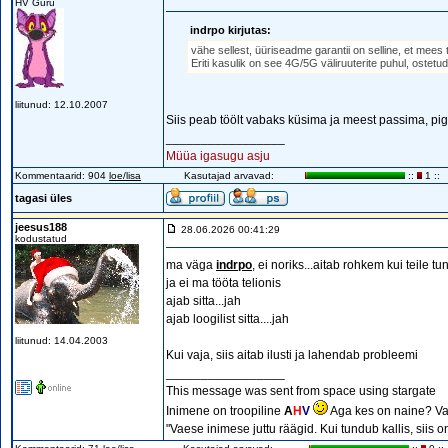
HV Guru
indrpo kirjutas:
vähe sellest, üüriseadme garantii on selline, et mees
Eriti kasulik on see 4G/5G väliruuterite puhul, ostet
liitunud: 12.10.2007
Siis peab töölt vabaks küsima ja meest passima, pi
_________________
Müüa igasugu asju
Kommentaarid: 904
loe/lisa
Kasutajad arvavad:
::
1 ::
tagasi üles
jeesus188
28.06.2026 00:41:29
kodustatud
ma väga
indrpo
, ei noriks...aitab rohkem kui teile tu
ja ei ma tööta telionis
ajab sitta...jah
ajab loogilist sitta....jah
liitunud: 14.04.2003
Kui vaja, siis aitab ilusti ja lahendab probleemi
_________________
This message was sent from space using stargate
Inimene on troopiline
A
H
V
Aga kes on naine? Va
"Vaese inimese juttu räägid. Kui tundub kallis, siis 