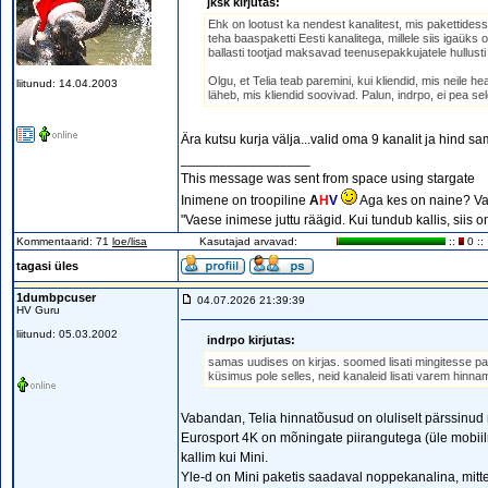
jksk kirjutas:
Ehk on lootust ka nendest kanalitest, mis pakettidesse
teha baaspaketti Eesti kanalitega, millele siis igaüks 
ballasti tootjad maksavad teenusepakkujatele hullusti
Olgu, et Telia teab paremini, kui kliendid, mis neile 
liitunud: 14.04.2003
läheb, mis kliendid soovivad. Palun, indrpo, ei pea se
Ära kutsu kurja välja...valid oma 9 kanalit ja hind s
_________________
This message was sent from space using stargate
Inimene on troopiline
A
H
V
Aga kes on naine? Va
"Vaese inimese juttu räägid. Kui tundub kallis, siis 
Kommentaarid: 71
loe/lisa
Kasutajad arvavad:
::
0 ::
tagasi üles
1dumbpcuser
04.07.2026 21:39:39
HV Guru
liitunud: 05.03.2002
indrpo kirjutas:
samas uudises on kirjas. soomed lisati mingitesse pa
küsimus pole selles, neid kanaleid lisati varem hin
Vabandan, Telia hinnatõusud on oluliselt pärssinud 
Eurosport 4K on mõningate piirangutega (üle mobiilne
kallim kui Mini.
Yle-d on Mini paketis saadaval noppekanalina, mit