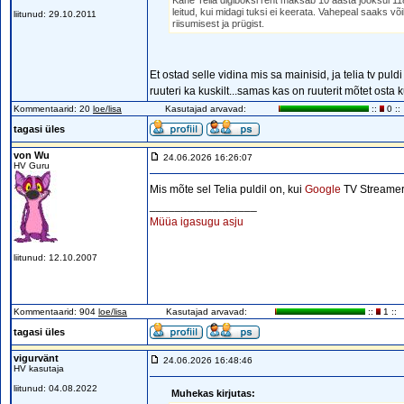
Kahe Telia digiboksi rent maksab 10 aasta jooksul 1188
leitud, kui midagi tuksi ei keerata. Vahepeal saaks võ
liitunud: 29.10.2011
riisumisest ja prügist.
Et ostad selle vidina mis sa mainisid, ja telia tv pu
ruuteri ka kuskilt...samas kas on ruuterit mõtet ost
Kommentaarid: 20
loe/lisa
Kasutajad arvavad:
::
0 ::
tagasi üles
von Wu
24.06.2026 16:26:07
HV Guru
Mis mõte sel Telia puldil on, kui
Google
TV Streamer
_________________
Müüa igasugu asju
liitunud: 12.10.2007
Kommentaarid: 904
loe/lisa
Kasutajad arvavad:
::
1 ::
tagasi üles
vigurvänt
24.06.2026 16:48:46
HV kasutaja
liitunud: 04.08.2022
Muhekas kirjutas: