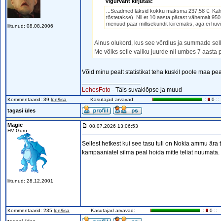
vigurvänt kirjutas:
...Seadmed läksid kokku maksma 237,58 €. Kahe Te
tõstetakse). Nii et 10 aasta pärast vähemalt 95
menüüd paar millisekundit kiiremaks, aga ei huvita
liitunud: 08.08.2006
Ainus olukord, kus see võrdlus ja summade sellis
Me võiks selle valiku juurde nii umbes 7 aasta p
Võid minu pealt statistikat teha kuskil poole maa pe
_________________
LehesFoto
- Täis suvaklõpse ja muud
Kommentaarid: 39
loe/lisa
Kasutajad arvavad:
::
0 ::
tagasi üles
Magic
08.07.2026 13:06:53
HV Guru
Sellest hetkest kui see tasu tuli on Nokia ammu ära t
kampaaniatel silma peal hoida mitte teliat nuumata.
liitunud: 28.12.2001
Kommentaarid: 235
loe/lisa
Kasutajad arvavad:
::
0 ::