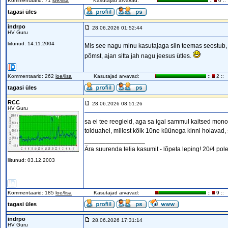
Kommentaarid: 71
loe/lisa
Kasutajad arvavad:
::
0 ::
tagasi üles
indrpo
28.06.2026 01:52:44
HV Guru
liitunud: 14.11.2004
Mis see nagu minu kasutajaga siin teemas seostub, m
põmst, ajan sitta jah nagu jeesus ütles.
Kommentaarid: 262
loe/lisa
Kasutajad arvavad:
::
2 ::
tagasi üles
RCC
28.06.2026 08:51:26
HV Guru
sa ei tee reegleid, aga sa igal sammul kaitsed mono
toiduahel, millest kõik 10ne küünega kinni hoiavad, 
_________________
Ära suurenda telia kasumit - lõpeta leping! 20/4 pole
liitunud: 03.12.2003
Kommentaarid: 185
loe/lisa
Kasutajad arvavad:
::
9 ::
tagasi üles
indrpo
28.06.2026 17:31:14
HV Guru