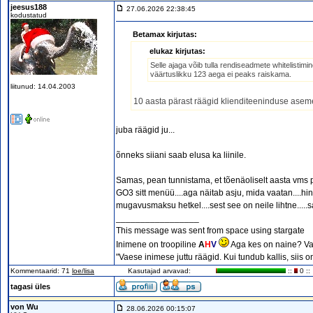
jeesus188
27.06.2026 22:38:45
kodustatud
Betamax kirjutas:
elukaz kirjutas:
Selle ajaga võib tulla rendiseadmete whitelist
väärtuslikku 123 aega ei peaks raiskama.
liitunud: 14.04.2003
10 aasta pärast räägid klienditeeninduse aseme
juba räägid ju...
õnneks siiani saab elusa ka liinile.
Samas, pean tunnistama, et tõenäoliselt aasta vms pä
GO3 sitt menüü....aga näitab asju, mida vaatan....
mugavusmaksu hetkel....sest see on neile lihtne....
_________________
This message was sent from space using stargate
Inimene on troopiline
A
H
V
Aga kes on naine? Va
"Vaese inimese juttu räägid. Kui tundub kallis, siis 
Kommentaarid: 71
loe/lisa
Kasutajad arvavad:
::
0 ::
tagasi üles
von Wu
28.06.2026 00:15:07