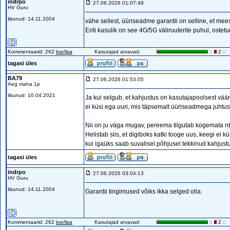
indrpo
27.06.2026 01:07:49
HV Guru
liitunud: 14.11.2004
vähe sellest, üüriseadme garantii on selline, et me
Eriti kasulik on see 4G/5G väliruuterite puhul, oste
Kommentaarid: 262
loe/lisa
Kasutajad arvavad:
::
2 ::
tagasi üles
BA79
27.06.2026 01:53:05
Aeg maha 1p
liitunud: 10.04.2021
Ja kui selgub, et kahjustus on kasutajapoolsest väär
ei küsi ega uuri, mis täpsemalt üüriseadmega juhtus?
Nii on ju väga mugav, pereema tilgutab kogemata nt li
Helistab siis, et digiboks katki tooge uus, keegi e
kui igaüks saab suvalisel põhjusel tekkinud kahjustu
tagasi üles
indrpo
27.06.2026 03:04:13
HV Guru
liitunud: 14.11.2004
Garantii tingimused võiks ikka selged olla.
Kommentaarid: 262
loe/lisa
Kasutajad arvavad:
::
2 ::