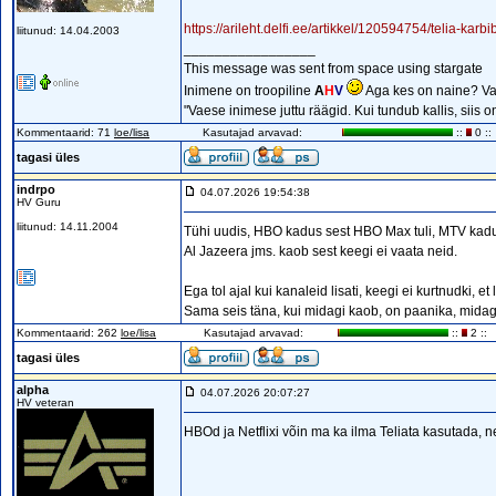
https://arileht.delfi.ee/artikkel/120594754/telia-kar
liitunud: 14.04.2003
_________________
This message was sent from space using stargate
Inimene on troopiline
A
H
V
Aga kes on naine? Va
"Vaese inimese juttu räägid. Kui tundub kallis, siis 
Kommentaarid: 71
loe/lisa
Kasutajad arvavad:
::
0 ::
tagasi üles
indrpo
04.07.2026 19:54:38
HV Guru
liitunud: 14.11.2004
Tühi uudis, HBO kadus sest HBO Max tuli, MTV kad
Al Jazeera jms. kaob sest keegi ei vaata neid.
Ega tol ajal kui kanaleid lisati, keegi ei kurtnudki, et 
Sama seis täna, kui midagi kaob, on paanika, midagi
Kommentaarid: 262
loe/lisa
Kasutajad arvavad:
::
2 ::
tagasi üles
alpha
04.07.2026 20:07:27
HV veteran
HBOd ja Netflixi võin ma ka ilma Teliata kasutada, 