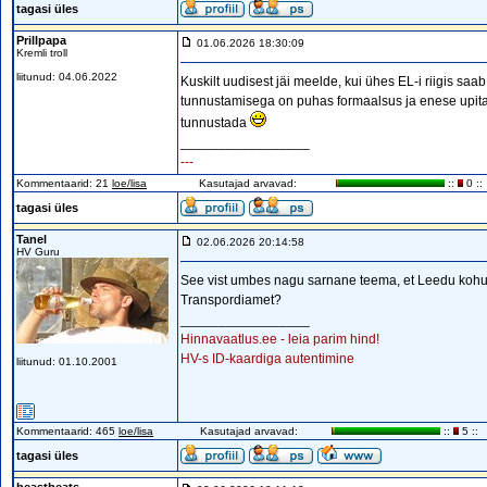
tagasi üles
Prillpapa
01.06.2026 18:30:09
Kremli troll
liitunud: 04.06.2022
Kuskilt uudisest jäi meelde, kui ühes EL-i riigis saa
tunnustamisega on puhas formaalsus ja enese upitam
tunnustada
_________________
---
Kommentaarid: 21
loe/lisa
Kasutajad arvavad:
::
0 ::
tagasi üles
Tanel
02.06.2026 20:14:58
HV Guru
See vist umbes nagu sarnane teema, et Leedu kohus
Transpordiamet?
_________________
Hinnavaatlus.ee - leia parim hind!
HV-s ID-kaardiga autentimine
liitunud: 01.10.2001
Kommentaarid: 465
loe/lisa
Kasutajad arvavad:
::
5 ::
tagasi üles