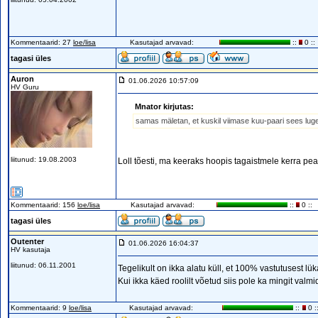
Kommentaarid: 27
loe/lisa
Kasutajad arvavad:
::
0 ::
tagasi üles
Auron
01.06.2026 10:57:09
HV Guru
Mnator kirjutas:
samas mäletan, et kuskil viimase kuu-paari sees luges
liitunud: 19.08.2003
Loll tõesti, ma keeraks hoopis tagaistmele kerra peal
Kommentaarid: 156
loe/lisa
Kasutajad arvavad:
::
0 ::
tagasi üles
Outenter
01.06.2026 16:04:37
HV kasutaja
liitunud: 06.11.2001
Tegelikult on ikka alatu küll, et 100% vastutusest lü
Kui ikka käed roolilt võetud siis pole ka mingit va
Kommentaarid: 9
loe/lisa
Kasutajad arvavad:
::
0 :