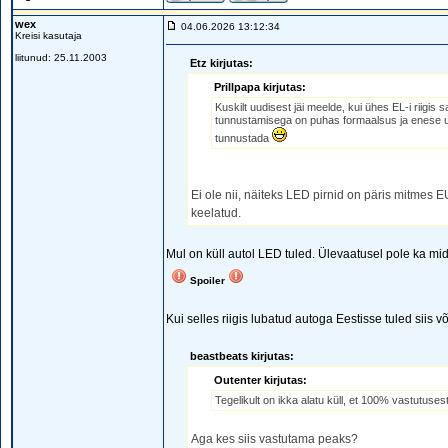
wex
04.06.2026 13:12:34
Kreisi kasutaja
liitunud: 25.11.2003
Etz kirjutas:
Prillpapa kirjutas:
Kuskilt uudisest jäi meelde, kui ühes EL-i riigis 
tunnustamisega on puhas formaalsus ja enese upi
tunnustada
Ei ole nii, näiteks LED pirnid on päris mitmes E
keelatud.
Mul on küll autol LED tuled. Ülevaatusel pole ka 
Spoiler
Kui selles riigis lubatud autoga Eestisse tuled siis v
beastbeats kirjutas:
Outenter kirjutas:
Tegelikult on ikka alatu küll, et 100% vastutuses
Aga kes siis vastutama peaks?