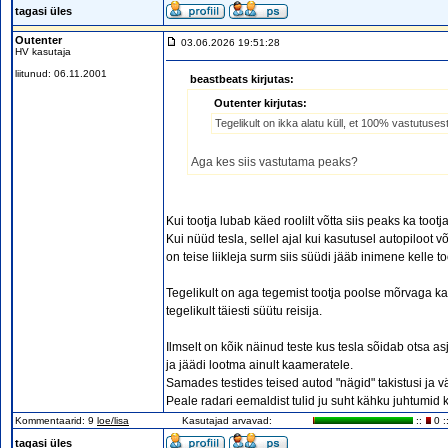
tagasi üles
Outenter
03.06.2026 19:51:28
HV kasutaja
liitunud: 06.11.2001
beastbeats kirjutas:
Outenter kirjutas:
Tegelikult on ikka alatu küll, et 100% vastutuses
Aga kes siis vastutama peaks?
Kui tootja lubab käed roolilt võtta siis peaks ka tootj
Kui nüüd tesla, sellel ajal kui kasutusel autopiloot v
on teise liikleja surm siis süüdi jääb inimene kelle
Tegelikult on aga tegemist tootja poolse mõrvaga kas
tegelikult täiesti süütu reisija.
Ilmselt on kõik näinud teste kus tesla sõidab otsa 
ja jäädi lootma ainult kaameratele.
Samades testides teised autod "nägid" takistusi ja 
Peale radari eemaldist tulid ju suht kähku juhtumid kus
Kommentaarid: 9
loe/lisa
Kasutajad arvavad:
::
0 :
tagasi üles