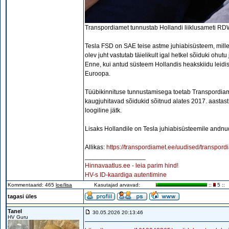
Transpordiamet tunnustab Hollandi liiklusameti RDW
Tesla FSD on SAE teise astme juhiabisüsteem, mill
olev juht vastutab täielikult igal hetkel sõiduki ohut
Enne, kui antud süsteem Hollandis heakskiidu leidis,
Euroopa.
Tüübikinnituse tunnustamisega toetab Transpordiamet
kaugjuhitavad sõidukid sõitnud alates 2017. aastas
loogiline jätk.
Lisaks Hollandile on Tesla juhiabisüsteemile andnu
Allikas:
https://transpordiamet.ee/uudised/transpordi
_________________
Hinnavaatlus.ee - leia parim hind!
HV-s ID-kaardiga autentimine
Kommentaarid: 465
loe/lisa
Kasutajad arvavad:
::
5 ::
tagasi üles
Tanel
30.05.2026 20:13:46
HV Guru