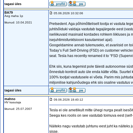
tagasi üles
BA79
05.06.2026 10:32:06
Aeg maha 1p
liitunud: 10.04.2021
Pretsedent. Aga põhimõtteliselt tootja ei vastuta tege
juht/sõiduki valdaja vastutab tagajärgede eest (vas
iseliikuvaid masinaid kordades rohkem liikluses ja 
isejuhtimisfunktsiooni kasutamisel ajal).
Googeldamine annab tulemuseks, et avariisid on toimu
Today’s Full Self-Driving (FSD) on customer vehicles i
seat. Tesla has recently renamed it to “FSD (Supervise
Ehk siis, kuna tegemist pole täiesti autonoomse süsteem
õnnestub kontroll auto üle enda kätte võtta. Suurtel 
100% tootjat vastutusele ei võeta. Parim mis juhtud
miljonilise kahjunõudega ehk siis osaline vastutus 
tagasi üles
mahno
09.06.2026 18:40:12
HV kasutaja
liitunud: 25.07.2007
Tesla ei ole ametlikult mitte ühegi nurga pealt ise
Seega kes roolis on see vastutab toimuva eest (self
Näiteks nagu vastutab juhtunu eest juht ka näiteks j
sisse.