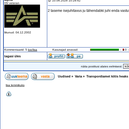
10.06.2026 10:28:42
HV veteran
2 taseme isejuhitavus ju tähendabki juhi enda vastutu
liitunud: 04.12.2002
Kommentaarid: 5
loe/lisa
Kasutajad arvavad:
::
0 :
tagasi üles
näita postitusi alates eelmisest:
Uudised
»
Varia
»
Transpordiamet kiitis heaks
lisa lemmikuks