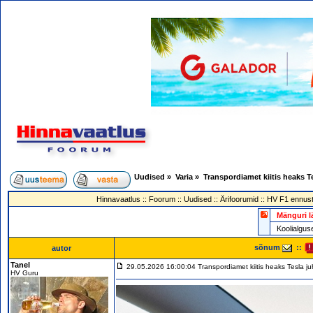
Uudised
»
Varia
»
Transpordiamet kiitis heaks T
Hinnavaatlus
::
Foorum
::
Uudised
::
Ärifoorumid
::
HV F1 ennust
Mänguri l
Koolialg
sõnum
::
autor
Tanel
29.05.2026 16:00:04 Transpordiamet kiitis heaks Tesla juh
HV Guru