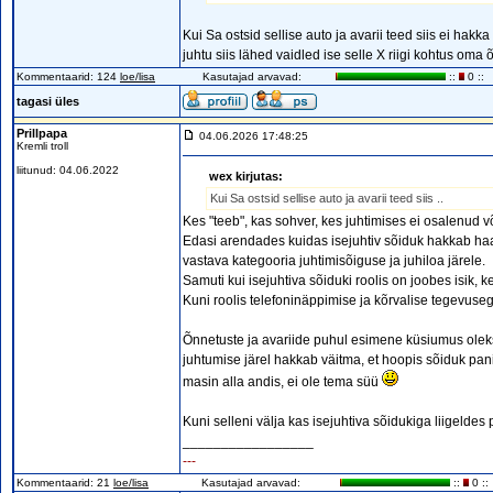
Kui Sa ostsid sellise auto ja avarii teed siis ei hakka
juhtu siis lähed vaidled ise selle X riigi kohtus oma 
Kommentaarid: 124
loe/lisa
Kasutajad arvavad:
::
0 ::
tagasi üles
Prillpapa
04.06.2026 17:48:25
Kremli troll
liitunud: 04.06.2022
wex kirjutas:
Kui Sa ostsid sellise auto ja avarii teed siis ..
Kes "teeb", kas sohver, kes juhtimises ei osalenud või
Edasi arendades kuidas isejuhtiv sõiduk hakkab haaku
vastava kategooria juhtimisõiguse ja juhiloa järele.
Samuti kui isejuhtiva sõiduki roolis on joobes isik, 
Kuni roolis telefoninäppimise ja kõrvalise tegevusega
Õnnetuste ja avariide puhul esimene küsiumus oleks,
juhtumise järel hakkab väitma, et hoopis sõiduk pani
masin alla andis, ei ole tema süü
Kuni selleni välja kas isejuhtiva sõidukiga liigeldes
_________________
---
Kommentaarid: 21
loe/lisa
Kasutajad arvavad:
::
0 ::