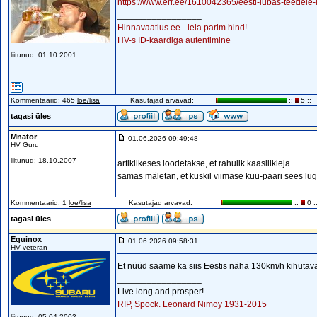
https://www.err.ee/1610042365/eesti-lubas-teedele-
_________________
Hinnavaatlus.ee - leia parim hind!
HV-s ID-kaardiga autentimine
liitunud: 01.10.2001
Kommentaarid: 465
loe/lisa
Kasutajad arvavad:
::
5 ::
tagasi üles
Mnator
01.06.2026 09:49:48
HV Guru
liitunud: 18.10.2007
artiklikeses loodetakse, et rahulik kaasliikleja
samas mäletan, et kuskil viimase kuu-paari sees luge
Kommentaarid: 1
loe/lisa
Kasutajad arvavad:
::
0 :
tagasi üles
Equinox
01.06.2026 09:58:31
HV veteran
Et nüüd saame ka siis Eestis näha 130km/h kihutava
_________________
Live long and prosper!
RIP, Spock. Leonard Nimoy 1931-2015
liitunud: 05.04.2002