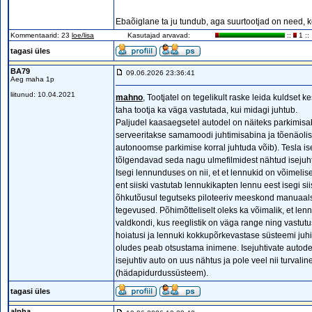
Ebaõiglane ta ju tundub, aga suurtootjad on need, k
Kommentaarid: 23
loe/lisa
Kasutajad arvavad:
::
1 ::
tagasi üles
BA79
09.06.2026 23:36:41
Aeg maha 1p
liitunud: 10.04.2021
mahno
, Tootjatel on tegelikult raske leida kulds
taha tootja ka väga vastutada, kui midagi juhtub.
Paljudel kaasaegsetel autodel on näiteks parkimisabi
serveeritakse samamoodi juhtimisabina ja tõenäolisel
autonoomse parkimise korral juhtuda võib). Tesla i
tõlgendavad seda nagu ulmefilmidest nähtud isejuht
Isegi lennunduses on nii, et et lennukid on võimeli
ent siiski vastutab lennukikapten lennu eest isegi si
õhkutõusul tegutseks piloteeriv meeskond manuaalse
tegevused. Põhimõtteliselt oleks ka võimalik, et len
valdkondi, kus reeglistik on väga range ning vastu
hoiatusi ja lennuki kokkupõrkevastase süsteemi juh
oludes peab otsustama inimene. Isejuhtivate autod
isejuhtiv auto on uus nähtus ja pole veel nii turvali
(hädapidurdussüsteem).
tagasi üles
alpha