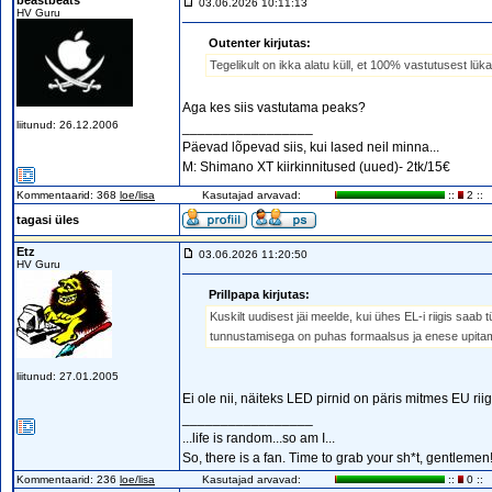
beastbeats
03.06.2026 10:11:13
HV Guru
Outenter kirjutas:
Tegelikult on ikka alatu küll, et 100% vastutusest lük
Aga kes siis vastutama peaks?
liitunud: 26.12.2006
_________________
Päevad lõpevad siis, kui lased neil minna...
M: Shimano XT kiirkinnitused (uued)- 2tk/15€
Kommentaarid: 368
loe/lisa
Kasutajad arvavad:
::
2 ::
tagasi üles
Etz
03.06.2026 11:20:50
HV Guru
Prillpapa kirjutas:
Kuskilt uudisest jäi meelde, kui ühes EL-i riigis saab 
tunnustamisega on puhas formaalsus ja enese upitami
liitunud: 27.01.2005
Ei ole nii, näiteks LED pirnid on päris mitmes EU rii
_________________
...life is random...so am I...
So, there is a fan. Time to grab your sh*t, gentlemen
Kommentaarid: 236
loe/lisa
Kasutajad arvavad:
::
0 ::