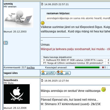
ummiq
14.06.2025 22:57:21
HV veteran
rastaman kirjutas:
arendaja/väljastaja on sama mis atomic heartil, mund
Väikese uurimise järel on sul tõepoolest õigus. Kuig
valitsusega seotud.. Kuid olgu mäng nii hea kui tah
liitunud: 20.12.2003
_________________
--
Urmas
Mängud ja tarkvara palju soodsamalt, kui muidu - cl
Vaata kasutaja äripakkumisi
V: Hellhound RX 6600 XT 8GB vahetus 12GB RTX-i vastu
4
PT: Nurga all 120mm ventilaatori kinnitus 3D printimiseks?
5
Kommentaarid: 217
loe/lisa
Kasutajad arvavad:
::
0 ::
tagasi üles
beastbeats
16.06.2025 12:27:54
HV Guru
Mängu arendaja on seotud Vene valitsusega
_________________
Päevad lõpevad siis, kui lased neil minna...
M: Shimano XT kiirkinnitused (uued)- 2tk/15€
liitunud: 26.12.2006