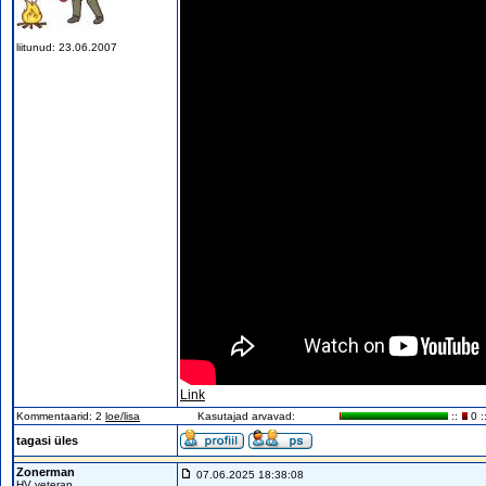
liitunud: 23.06.2007
Link
Kommentaarid: 2
loe/lisa
Kasutajad arvavad:
::
0 :
tagasi üles
Zonerman
07.06.2025 18:38:08
HV veteran