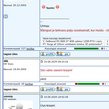
liitunud: 20.12.2003
Spoiler
_________________
--
Urmas
Mängud ja tarkvara palju soodsamalt, kui muidu - cl
Vaata kasutaja äripakkumisi
V: Hellhound RX 6600 XT 8GB vahetus 12GB RTX-i vastu
4
PT: Nurga all 120mm ventilaatori kinnitus 3D printimiseks?
5
Kommentaarid: 217
loe/lisa
Kasutajad arvavad:
::
0 ::
tagasi üles
486
10.06.2025 09:23:24
HV Guru
liitunud: 19.04.2004
Siin vähe vanem kraam!
_________________
zero
Kommentaarid: 46
loe/lisa
Kasutajad arvavad:
::
3 ::
tagasi üles
ummiq
10.06.2025 19:52:29
HV veteran
Uus kraam: