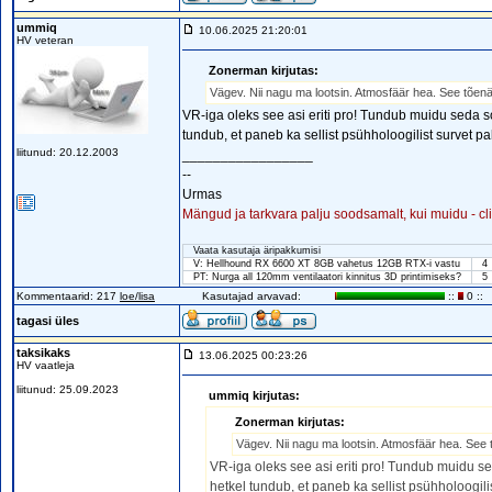
ummiq
10.06.2025 21:20:01
HV veteran
Zonerman kirjutas:
Vägev. Nii nagu ma lootsin. Atmosfäär hea. See tõenäo
VR-iga oleks see asi eriti pro! Tundub muidu seda so
tundub, et paneb ka sellist psühholoogilist survet pa
liitunud: 20.12.2003
_________________
--
Urmas
Mängud ja tarkvara palju soodsamalt, kui muidu - cl
Vaata kasutaja äripakkumisi
V: Hellhound RX 6600 XT 8GB vahetus 12GB RTX-i vastu
4
PT: Nurga all 120mm ventilaatori kinnitus 3D printimiseks?
5
Kommentaarid: 217
loe/lisa
Kasutajad arvavad:
::
0 ::
tagasi üles
taksikaks
13.06.2025 00:23:26
HV vaatleja
liitunud: 25.09.2023
ummiq kirjutas:
Zonerman kirjutas:
Vägev. Nii nagu ma lootsin. Atmosfäär hea. See t
VR-iga oleks see asi eriti pro! Tundub muidu se
hetkel tundub, et paneb ka sellist psühholoogili