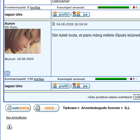
Gdesainer
Kommentaarid: 8
loe/lisa
Kasutajad arvavad:
::
0 :
tagasi üles
Auron
04.06.2026 16:18:24
HV Guru
Siin tuleb loota, et päris mäng millele lõpuks küün
liitunud: 19.08.2003
Kommentaarid: 156
loe/lisa
Kasutajad arvavad:
::
0 ::
tagasi üles
näita postitusi alates eelmisest:
Tarkvara
»
Arvutimängude foorum
»
ILL
lisa lemmikuks