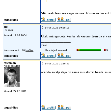
VRi peal oleks see väga võimas. Tõsine konkurent Ha
tagasi üles
486
14.06.2025 19:28:15
HV Guru
liitunud: 19.04.2004
Ükski mängulooja, kes tahab kasumit teenida ei va
_________________
zero
Kommentaarid: 46
loe/lisa
Kasutajad arvavad:
::
3 ::
tagasi üles
rastaman
14.06.2025 21:26:36
Kreisi kasutaja
arendaja/väljastaja on sama mis atomic heartil, mu
liitunud: 27.02.2011
tagasi üles