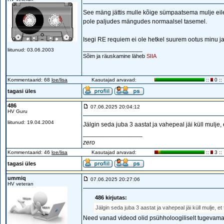
See mäng jättis mulle kõige sümpaatsema mulje eile. J
pole paljudes mängudes normaalsel tasemel.
Isegi RE requiem ei ole hetkel suurem ootus minu ja
_________________
liitunud: 03.06.2003
Sõim ja räuskamine läheb
SIIA
Kommentaarid: 68
loe/lisa
Kasutajad arvavad:
::
0 ::
tagasi üles
486
07.06.2025 20:04:12
HV Guru
liitunud: 19.04.2004
Jälgin seda juba 3 aastat ja vahepeal jäi küll mulje
_________________
zero
Kommentaarid: 46
loe/lisa
Kasutajad arvavad:
::
3 ::
tagasi üles
ummiq
07.06.2025 20:27:06
HV veteran
486 kirjutas:
Jälgin seda juba 3 aastat ja vahepeal jäi küll mulje, 
Need vanad videod olid psühholoogiliselt tugevama