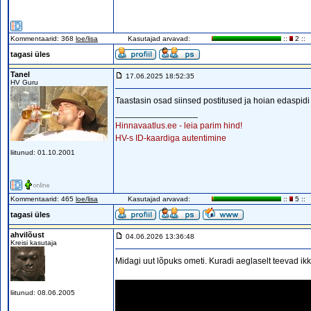
Kommentaarid: 368
loe/lisa
Kasutajad arvavad:
::
2 ::
tagasi üles
Tanel
17.06.2025 18:52:35
HV Guru
Taastasin osad siinsed postitused ja hoian edaspidi
_________________
Hinnavaatlus.ee - leia parim hind!
HV-s ID-kaardiga autentimine
liitunud: 01.10.2001
Kommentaarid: 465
loe/lisa
Kasutajad arvavad:
::
5 ::
tagasi üles
ahvilõust
04.06.2026 13:36:48
Kreisi kasutaja
Midagi uut lõpuks ometi. Kuradi aeglaselt teevad ikk
liitunud: 08.06.2005