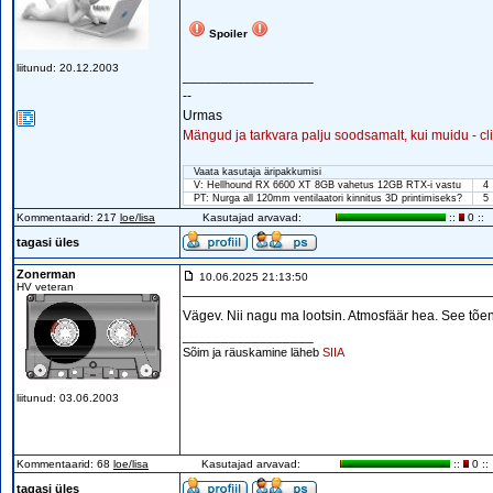
Spoiler
liitunud: 20.12.2003
_________________
--
Urmas
Mängud ja tarkvara palju soodsamalt, kui muidu - cl
Vaata kasutaja äripakkumisi
V: Hellhound RX 6600 XT 8GB vahetus 12GB RTX-i vastu
4
PT: Nurga all 120mm ventilaatori kinnitus 3D printimiseks?
5
Kommentaarid: 217
loe/lisa
Kasutajad arvavad:
::
0 ::
tagasi üles
Zonerman
10.06.2025 21:13:50
HV veteran
Vägev. Nii nagu ma lootsin. Atmosfäär hea. See tõen
_________________
Sõim ja räuskamine läheb
SIIA
liitunud: 03.06.2003
Kommentaarid: 68
loe/lisa
Kasutajad arvavad:
::
0 ::
tagasi üles