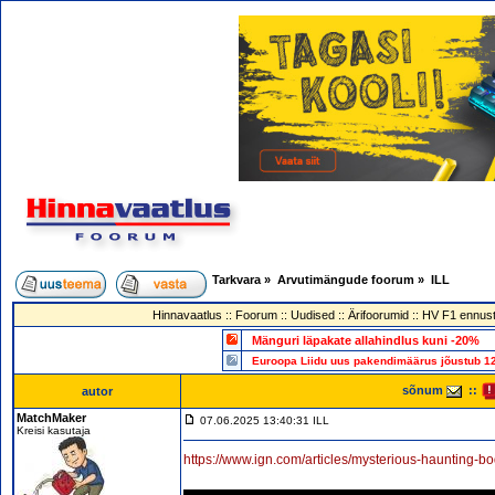
Tarkvara
»
Arvutimängude foorum
»
ILL
Hinnavaatlus
::
Foorum
::
Uudised
::
Ärifoorumid
::
HV F1 ennust
Mänguri läpakate allahindlus kuni -20%
Euroopa Liidu uus pakendimäärus jõustub 12
sõnum
::
autor
MatchMaker
07.06.2025 13:40:31 ILL
Kreisi kasutaja
https://www.ign.com/articles/mysterious-haunting-b