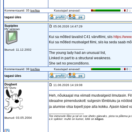
Kommentaarid: 35
loe/lisa
Kasutajad arvavad:
::
2 ::
tagasi üles
Supiplex
05.06.2026 14:47:29
HV veteran
Kui sa mõtled tavalist C41 värvifilmi, siis
https://www
Kui sa mõtled mustvalget filmi, siis ka seda saab m
_________________
liitunud: 11.12.2002
The young lady had an unusual list,
Linked in part to a structural weakness.
She set no preconditions.
Kommentaarid: 38
loe/lisa
Kasutajad arvavad:
::
0 ::
tagasi üles
Dogbert
11.06.2026 14:19:08
HV Guru
Heh, nõukaajal ma viimati mustvalgeid ilmutasin. Fil
ideaalne pimenduskott: sulgesin tõmbluku ja nööbid 
ja alumise otsa topelt jope alla kokku. Ajasin käed v
_________________
Tee inimesele lõke ja tal on soe üheks päevaks, pista ta põlema ja ta
liitunud: 03.05.2004
e.k spikker: muhk on kumer, lohk on
nõgus
.