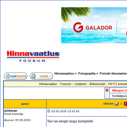
Hinnavaatlus
»
Fotograafia
»
Fotode ilmutamin
Hinnavaatlus
::
Foorum
::
Uudised
::
Ärifoorumid
::
HV F1 ennust
Mänguri l
Koolialg
sõnum
::
autor
pinkman
03.06.2026 13:42:04
Kreisi kasutaja
liitunud: 05.09.2003
Tee ise-kingin kogu komplekti-