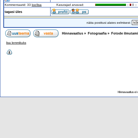
Kommentaarid: 33
loe/lisa
Kasutajad arvavad:
::
0 ::
tagasi üles
näita postitusi alates eelmisest:
Hinnavaatlus
»
Fotograafia
»
Fotode ilmutam
lisa lemmikuks
Hinnavaatlus ei v