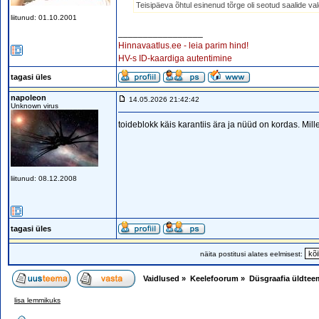
Teisipäeva õhtul esinenud tõrge oli seotud saalide valg
liitunud: 01.10.2001
_________________
Hinnavaatlus.ee - leia parim hind!
HV-s ID-kaardiga autentimine
tagasi üles
napoleon
14.05.2026 21:42:42
Unknown virus
toideblokk käis karantiis ära ja nüüd on kordas. Mil
liitunud: 08.12.2008
tagasi üles
näita postitusi alates eelmisest:
Vaidlused
»
Keelefoorum
»
Düsgraafia üldtee
lisa lemmikuks