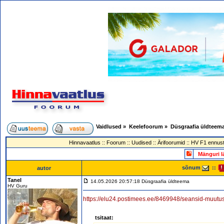
Vaidlused
»
Keelefoorum
»
Düsgraafia üldteem
Hinnavaatlus
::
Foorum
::
Uudised
::
Ärifoorumid
::
HV F1 ennust
Mänguri l
sõnum
::
autor
Tanel
14.05.2026 20:57:18 Düsgraafia üldteema
HV Guru
https://elu24.postimees.ee/8469948/seansid-muutus
tsitaat: