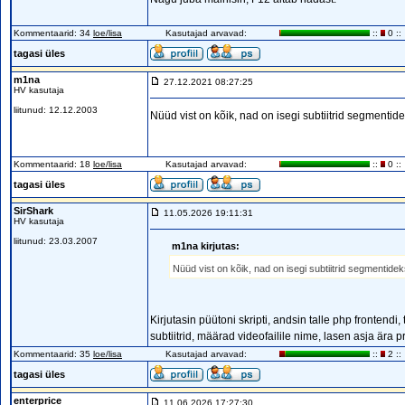
Kommentaarid: 34
loe/lisa
Kasutajad arvavad:
::
0 ::
tagasi üles
m1na
27.12.2021 08:27:25
HV kasutaja
liitunud: 12.12.2003
Nüüd vist on kõik, nad on isegi subtiitrid segmentid
Kommentaarid: 18
loe/lisa
Kasutajad arvavad:
::
0 ::
tagasi üles
SirShark
11.05.2026 19:11:31
HV kasutaja
liitunud: 23.03.2007
m1na kirjutas:
Nüüd vist on kõik, nad on isegi subtiitrid segmentide
Kirjutasin püütoni skripti, andsin talle php frontendi,
subtiitrid, määrad videofailile nime, lasen asja ära p
Kommentaarid: 35
loe/lisa
Kasutajad arvavad:
::
2 ::
tagasi üles
enterprice
11.06.2026 17:27:30