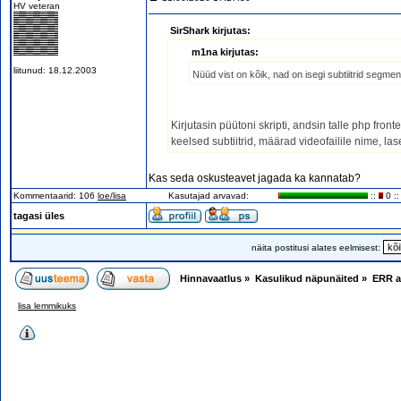
HV veteran
SirShark kirjutas:
m1na kirjutas:
liitunud: 18.12.2003
Nüüd vist on kõik, nad on isegi subtiitrid segme
Kirjutasin püütoni skripti, andsin talle php front
keelsed subtiitrid, määrad videofailile nime, las
Kas seda oskusteavet jagada ka kannatab?
Kommentaarid: 106
loe/lisa
Kasutajad arvavad:
::
0 ::
tagasi üles
näita postitusi alates eelmisest:
Hinnavaatlus
»
Kasulikud näpunäited
»
ERR a
lisa lemmikuks