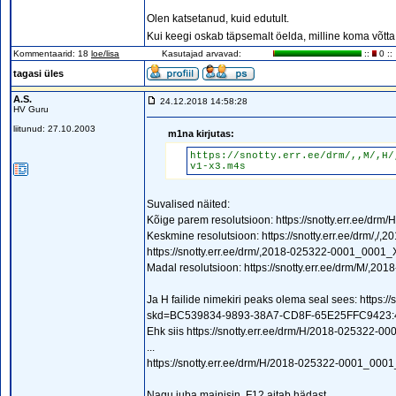
Olen katsetanud, kuid edutult.
Kui keegi oskab täpsemalt öelda, milline koma võtta, 
Kommentaarid: 18
loe/lisa
Kasutajad arvavad:
::
0 ::
tagasi üles
A.S.
24.12.2018 14:58:28
HV Guru
liitunud: 27.10.2003
m1na kirjutas:
https://snotty.err.ee/drm/,,M/,H/
v1-x3.m4s
Suvalised näited:
Kõige parem resolutsioon: https
:
//snotty.err.ee/d
Keskmine resolutsioon: https
:
//snotty.err.ee/drm/
https
:
//snotty.err.ee/drm/,2018-025322-0001_000
Madal resolutsioon: https
:
//snotty.err.ee/drm/M/,
Ja H failide nimekiri peaks olema seal sees: https
:
/
skd=BC539834-9893-38A7-CD8F-65E25FFC9423:
Ehk siis https
:
//snotty.err.ee/drm/H/2018-025322
...
https
:
//snotty.err.ee/drm/H/2018-025322-0001_0
Nagu juba mainisin, F12 aitab hädast.