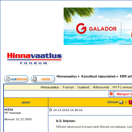
Hinnavaatlus
»
Kasulikud näpunäited
»
ERR arh
Hinnavaatlus
::
Foorum
::
Uudised
::
Ärifoorumid
::
HV F1 ennust
Mänguri l
sõnum
::
autor
m1na
24.12.2018 14:39:16
HV kasutaja
liitunud: 12.12.2003
A.S. kirjutas:
Mõned ülearused komad tuleb lihtsalt eemaldada, ka