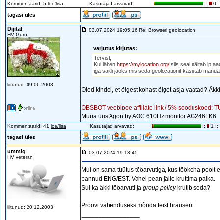
Kommentaarid: 5
loe/lisa
Kasutajad arvavad:
::
0 :
tagasi üles
Dijital
03.07.2024 19:05:16 Re: Browseri geolocation
HV Guru
varjutus kirjutas:
Tervist,
Kui lähen
https://mylocation.org/
siis seal näitab ip a
iga saidi jaoks mis seda geolocationit kasutab manuaals
liitunud: 09.06.2003
Oled kindel, et õigest kohast õiget asja vaatad? Äkk
_________________
OBSBOT veebipoe affiliate link / 5% sooduskood:
Müüa uus Agon by AOC 610Hz monitor AG246FK6
Kommentaarid: 41
loe/lisa
Kasutajad arvavad:
::
1 ::
tagasi üles
ummiq
03.07.2024 19:13:45
HV veteran
Mul on sama tüütus tööarvutiga, kus töökoha poolt et
pannud ENG/EST. Vahel pean jälle kruttima paika.
Sul ka äkki tööarvuti ja
group policy
krutib seda?
Proovi vahenduseks mõnda teist brauserit.
liitunud: 20.12.2003
_________________