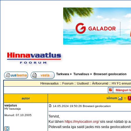
Tarkvara
»
Turvalisus
»
Browseri geolocation
Hinnavaatlus
::
Foorum
::
Uudised
::
Ärifoorumid
::
HV F1 ennust
Mänguri l
sõnum
::
autor
varjutus
14.05.2024 19:50:26 Browseri geolocation
HV kasutaja
liitunud: 07.10.2005
Tervist,
Kui lähen
https://mylocation.org/
siis seal näitab ip 
Pidevalt seda iga saidi jaoks mis seda geolocationit