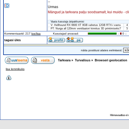
--
Urmas
Mängud ja tarkvara palju soodsamalt, kui muidu - cl
Vaata kasutaja äripakkumisi
V: Hellhound RX 6600 XT 8GB vahetus 12GB RTX-i vastu
4
PT: Nurga all 120mm ventilaatori kinnitus 3D printimiseks?
5
Kommentaarid: 217
loe/lisa
Kasutajad arvavad:
::
0 ::
tagasi üles
näita postitusi alates eelmisest:
Tarkvara
»
Turvalisus
»
Browseri geolocation
lisa lemmikuks
Hinnavaatlus ei v