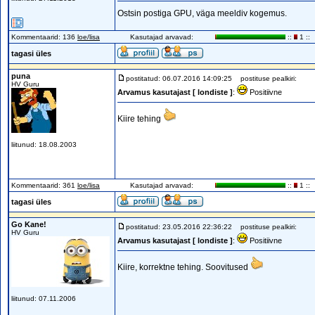
Ostsin postiga GPU, väga meeldiv kogemus.
Kommentaarid: 136
loe/lisa
Kasutajad arvavad:
::
1 ::
tagasi üles
puna
postitatud: 06.07.2016 14:09:25
postituse pealkiri:
HV Guru
Arvamus kasutajast [ londiste ]
:
Positiivne
Kiire tehing
liitunud: 18.08.2003
Kommentaarid: 361
loe/lisa
Kasutajad arvavad:
::
1 ::
tagasi üles
Go Kane!
postitatud: 23.05.2016 22:36:22
postituse pealkiri:
HV Guru
Arvamus kasutajast [ londiste ]
:
Positiivne
Kiire, korrektne tehing. Soovitused
liitunud: 07.11.2006