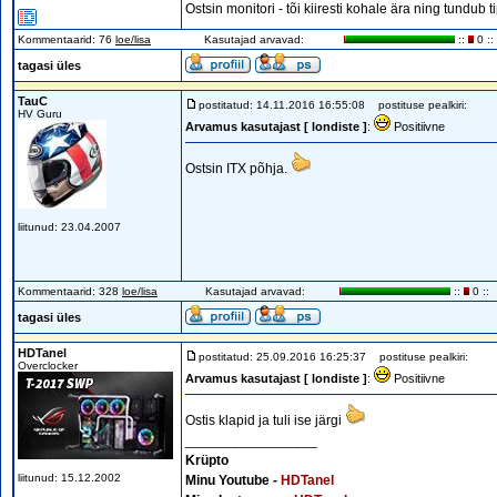
Ostsin monitori - tõi kiiresti kohale ära ning tundub 
Kommentaarid: 76
loe/lisa
Kasutajad arvavad:
::
0 ::
tagasi üles
TauC
postitatud: 14.11.2016 16:55:08
postituse pealkiri:
HV Guru
Arvamus kasutajast [ londiste ]
:
Positiivne
Ostsin ITX põhja.
liitunud: 23.04.2007
Kommentaarid: 328
loe/lisa
Kasutajad arvavad:
::
0 ::
tagasi üles
HDTanel
postitatud: 25.09.2016 16:25:37
postituse pealkiri:
Overclocker
Arvamus kasutajast [ londiste ]
:
Positiivne
Ostis klapid ja tuli ise järgi
_________________
Krüpto
liitunud: 15.12.2002
Minu Youtube -
HDTanel