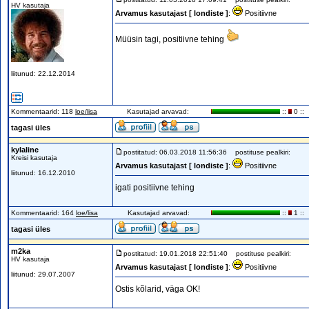
HV kasutaja
Arvamus kasutajast [ londiste ]
:
Positiivne
Müüsin tagi, positiivne tehing
liitunud: 22.12.2014
Kommentaarid: 118
loe/lisa
Kasutajad arvavad:
::
0 ::
tagasi üles
kylaline
postitatud: 06.03.2018 11:56:36
postituse pealkiri:
Kreisi kasutaja
Arvamus kasutajast [ londiste ]
:
Positiivne
liitunud: 16.12.2010
igati positiivne tehing
Kommentaarid: 164
loe/lisa
Kasutajad arvavad:
::
1 ::
tagasi üles
m2ka
postitatud: 19.01.2018 22:51:40
postituse pealkiri:
HV kasutaja
Arvamus kasutajast [ londiste ]
:
Positiivne
liitunud: 29.07.2007
Ostis kõlarid, väga OK!