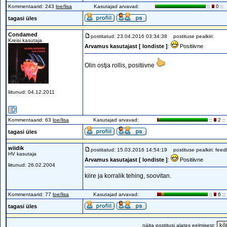
Kommentaarid: 243
loe/lisa
Kasutajad arvavad:
::
0 ::
tagasi üles
Condamed
postitatud: 23.04.2016 03:34:38
postituse pealkiri:
Kreisi kasutaja
Arvamus kasutajast [ londiste ]
:
Positiivne
Olin ostja rollis, positiivne
liitunud: 04.12.2011
Kommentaarid: 63
loe/lisa
Kasutajad arvavad:
::
2 ::
tagasi üles
wiidik
postitatud: 15.03.2016 14:54:19
postituse pealkiri: fee
HV kasutaja
Arvamus kasutajast [ londiste ]
:
Positiivne
liitunud: 26.02.2004
kiire ja korralik tehing, soovitan.
Kommentaarid: 77
loe/lisa
Kasutajad arvavad:
::
6 ::
tagasi üles
näita postitusi alates eelmisest: