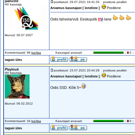
jaanuste
postitatud: 29.07.2021 16:41:33
postituse pealkiri:
HV kasutaja
Arvamus kasutajast [ londiste ]
:
Positiivne
Ostis tahvelarvuti. Eeskujulik
H
V
-lane
liitunud: 06.07.2007
Kommentaarid: 98
loe/lisa
Kasutajad arvavad:
::
0 ::
tagasi üles
Playloud
postitatud: 15.07.2021 20:44:28
postituse pealkiri:
HV kasutaja
Arvamus kasutajast [ londiste ]
:
Positiivne
Ostis SSD. Kõik 5+
liitunud: 06.02.2012
Kommentaarid: 34
loe/lisa
Kasutajad arvavad:
::
0 ::
tagasi üles