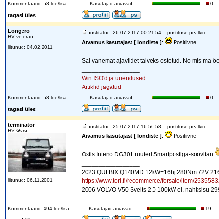
Kommentaarid: 58
loe/lisa
Kasutajad arvavad:
::
0 ::
tagasi üles
Longero
postitatud: 26.07.2017 00:21:54
postituse pealkiri:
HV veteran
Arvamus kasutajast [ londiste ]
:
Positiivne
liitunud: 04.02.2011
Sai vanemat ajaviidet talveks ostetud. No mis ma öe
_________________
Win ISO'd ja uuendused
Artiklid jagatud
Kommentaarid: 58
loe/lisa
Kasutajad arvavad:
::
0 ::
tagasi üles
terminator
postitatud: 25.07.2017 16:56:58
postituse pealkiri:
HV Guru
Arvamus kasutajast [ londiste ]
:
Positiivne
Ostis Inteno DG301 ruuteri Smartpostiga-soovitan
_________________
2023 QULBIX Q140MD 12kW=16hj 280Nm 72V 2160W
liitunud: 06.11.2001
https://www.tori.fi/recommerce/forsale/item/2535583
2006 VOLVO V50 Sveits 2.0 100kW el. nahksisu 2
Kommentaarid: 494
loe/lisa
Kasutajad arvavad:
::
19 ::