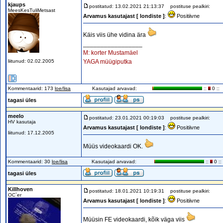
kjaups
postitatud: 13.02.2021 21:13:37
postituse pealkiri:
MeesKesTuliMetsast
Arvamus kasutajast [ londiste ]
:
Positiivne
Käis viis ühe vidina ära
_________________
M: korter Mustamäel
liitunud: 02.02.2005
YAGA müügiputka
Kommentaarid: 173
loe/lisa
Kasutajad arvavad:
::
0 ::
tagasi üles
meelo
postitatud: 23.01.2021 00:19:03
postituse pealkiri:
HV kasutaja
Arvamus kasutajast [ londiste ]
:
Positiivne
liitunud: 17.12.2005
Müüs videokaardi OK.
Kommentaarid: 30
loe/lisa
Kasutajad arvavad:
::
0 ::
tagasi üles
Killhoven
postitatud: 18.01.2021 10:19:31
postituse pealkiri:
OC`er
Arvamus kasutajast [ londiste ]
:
Positiivne
Müüsin FE videokaardi, kõik väga viis