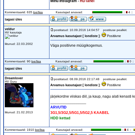
Minu Instagram -
HDTanel
Kommentaarid: 635
loe/lisa
Kasutajad arvavad:
::
4 ::
tagasi üles
veldur
postitatud: 10.09.2016 14:04:57
postituse pealkiri:
HV kasutaja
Arvamus kasutajast [ londiste ]
:
Positiivne
liitunud: 22.03.2002
Väga positiivne müügikogemus.
Kommentaarid: 90
loe/lisa
Kasutajad arvavad:
::
0 ::
tagasi üles
Dreamlover
postitatud: 08.09.2016 22:17:48
postituse pealkiri:
HV Guru
Arvamus kasutajast [ londiste ]
:
Positiivne
järjekordne viiskas diil, ja kaup, nagu alati kenasti
_________________
ARVUTID
liitunud: 21.02.2013
3G1,5/3G2,5/5G1,5/5G2,5 KAABEL
HDD kettad
Kommentaarid: 1910
loe/lisa
Kasutajad arvavad:
::
4 ::