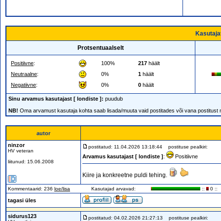
Kasutaja
Protsentuaalselt
Positiivne
:
100%
217
häält
Neutraalne
:
0%
1
häält
Negatiivne
:
0%
0
häält
Sinu arvamus kasutajast [ londiste ]:
puudub
NB!
Oma arvamust kasutaja kohta saab lisada/muuta vaid postitades või vana postitust
autor
ninzor
postitatud: 11.04.2026 13:18:44
postituse pealkiri:
HV veteran
Arvamus kasutajast [ londiste ]
:
Positiivne
liitunud: 15.06.2008
Kiire ja konkreetne puldi tehing.
Kommentaarid: 236
loe/lisa
Kasutajad arvavad:
::
0 ::
tagasi üles
sidurus123
postitatud: 04.02.2026 21:27:13
postituse pealkiri: