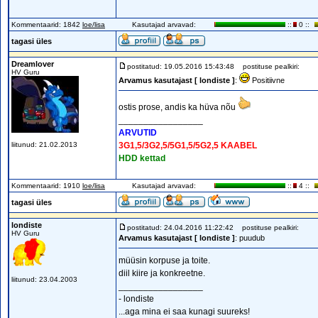
Kommentaarid: 1842
loe/lisa
Kasutajad arvavad:
::
0 ::
tagasi üles
Dreamlover
postitatud: 19.05.2016 15:43:48
postituse pealkiri:
HV Guru
Arvamus kasutajast [ londiste ]
:
Positiivne
ostis prose, andis ka hüva nõu
_________________
ARVUTID
liitunud: 21.02.2013
3G1,5/3G2,5/5G1,5/5G2,5 KAABEL
HDD kettad
Kommentaarid: 1910
loe/lisa
Kasutajad arvavad:
::
4 ::
tagasi üles
londiste
postitatud: 24.04.2016 11:22:42
postituse pealkiri:
HV Guru
Arvamus kasutajast [ londiste ]
: puudub
müüsin korpuse ja toite.
diil kiire ja konkreetne.
liitunud: 23.04.2003
_________________
- londiste
...aga mina ei saa kunagi suureks!