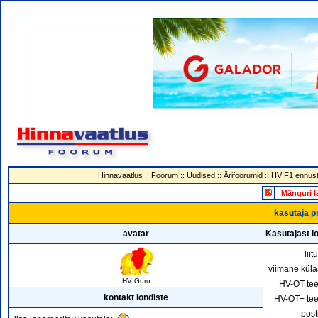
Hinnavaatlus
::
Foorum
::
Uudised
::
Ärifoorumid
::
HV F1 ennust
Mänguri l
kasutaja pr
avatar
Kasutajast l
lii
viimane küla
HV Guru
HV-OT te
kontakt londiste
HV-OT+ te
post