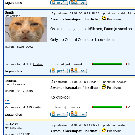
tagasi üles
Smith
postitatud: 23.08.2016 18:28:22
postituse pealkiri: Ninj
HV veteran
Arvamus kasutajast [ londiste ]
:
Positiivne
Ostsin natuke jahutust, kõik hea, tänan ja soovitan.
_________________
Only the Central Computer knows the truth
liitunud: 25.08.2002
Kommentaarid: 158
loe/lisa
Kasutajad arvavad:
::
0 ::
tagasi üles
artur987
postitatud: 21.08.2016 19:53:09
postituse pealkiri:
Kreisi kasutaja
Arvamus kasutajast [ londiste ]
:
Positiivne
liitunud: 28.12.2005
Kõik tip-top!
Kommentaarid: 115
loe/lisa
Kasutajad arvavad:
::
0 ::
tagasi üles
andu122
postitatud: 04.08.2016 14:06:21
postituse pealkiri:
HV kasutaja
Arvamus kasutajast [ londiste ]
:
Positiivne
liitunud: 27.11.2013