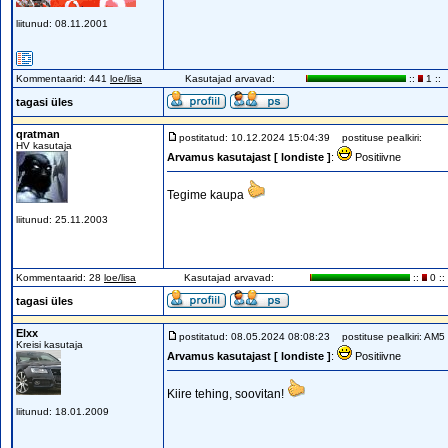
liitunud: 08.11.2001
Kommentaarid: 441
loe/lisa
Kasutajad arvavad:
::
1 ::
tagasi üles
qratman
postitatud: 10.12.2024 15:04:39
postituse pealkiri:
HV kasutaja
Arvamus kasutajast [ londiste ]
:
Positiivne
Tegime kaupa
liitunud: 25.11.2003
Kommentaarid: 28
loe/lisa
Kasutajad arvavad:
::
0 ::
tagasi üles
Elxx
postitatud: 08.05.2024 08:08:23
postituse pealkiri: AM5
Kreisi kasutaja
Arvamus kasutajast [ londiste ]
:
Positiivne
Kiire tehing, soovitan!
liitunud: 18.01.2009