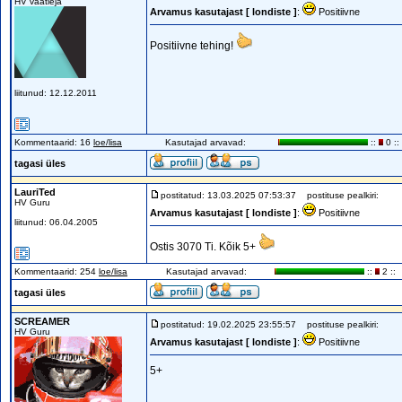
HV vaatleja
Arvamus kasutajast [ londiste ]
:
Positiivne
Positiivne tehing!
liitunud: 12.12.2011
Kommentaarid: 16
loe/lisa
Kasutajad arvavad:
::
0 ::
tagasi üles
LauriTed
postitatud: 13.03.2025 07:53:37
postituse pealkiri:
HV Guru
Arvamus kasutajast [ londiste ]
:
Positiivne
liitunud: 06.04.2005
Ostis 3070 Ti. Kõik 5+
Kommentaarid: 254
loe/lisa
Kasutajad arvavad:
::
2 ::
tagasi üles
SCREAMER
postitatud: 19.02.2025 23:55:57
postituse pealkiri:
HV Guru
Arvamus kasutajast [ londiste ]
:
Positiivne
5+