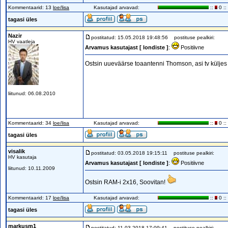
Kommentaarid: 13
loe/lisa
Kasutajad arvavad:
::
0 ::
tagasi üles
Nazir
postitatud: 15.05.2018 19:48:56
postituse pealkiri:
HV vaatleja
Arvamus kasutajast [ londiste ]
:
Positiivne
Ostsin uueväärse toaantenni Thomson, asi tv küljes 
liitunud: 06.08.2010
Kommentaarid: 34
loe/lisa
Kasutajad arvavad:
::
0 ::
tagasi üles
visalik
postitatud: 03.05.2018 19:15:11
postituse pealkiri:
HV kasutaja
Arvamus kasutajast [ londiste ]
:
Positiivne
liitunud: 10.11.2009
Ostsin RAM-i 2x16, Soovitan!
Kommentaarid: 17
loe/lisa
Kasutajad arvavad:
::
0 ::
tagasi üles
markusm1
postitatud: 11.03.2018 17:09:41
postituse pealkiri: