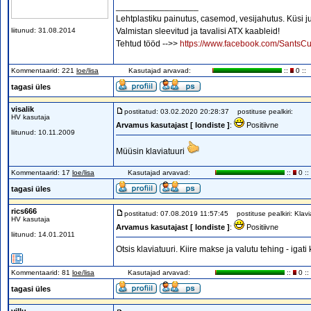
_________________
Lehtplastiku painutus, casemod, vesijahutus. Küsi ju
liitunud: 31.08.2014
Valmistan sleevitud ja tavalisi ATX kaableid!
Tehtud tööd -->>
https://www.facebook.com/SantsC
Kommentaarid: 221
loe/lisa
Kasutajad arvavad:
::
0 ::
tagasi üles
visalik
postitatud: 03.02.2020 20:28:37
postituse pealkiri:
HV kasutaja
Arvamus kasutajast [ londiste ]
:
Positiivne
liitunud: 10.11.2009
Müüsin klaviatuuri
Kommentaarid: 17
loe/lisa
Kasutajad arvavad:
::
0 ::
tagasi üles
rics666
postitatud: 07.08.2019 11:57:45
postituse pealkiri: Klavi
HV kasutaja
Arvamus kasutajast [ londiste ]
:
Positiivne
liitunud: 14.01.2011
Otsis klaviatuuri. Kiire makse ja valutu tehing - igati
Kommentaarid: 81
loe/lisa
Kasutajad arvavad:
::
0 ::
tagasi üles