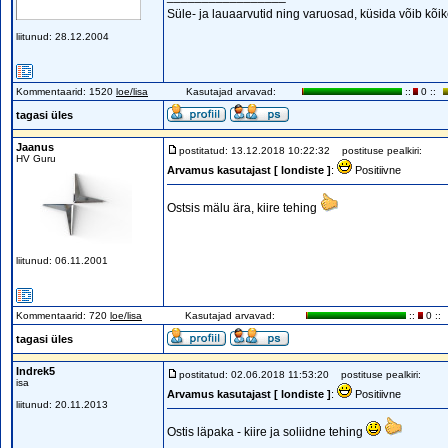
Süle- ja lauaarvutid ning varuosad, küsida võib kõik
liitunud: 28.12.2004
Kommentaarid: 1520
loe/lisa
Kasutajad arvavad:
::
0 ::
tagasi üles
Jaanus
postitatud: 13.12.2018 10:22:32
postituse pealkiri:
HV Guru
Arvamus kasutajast [ londiste ]
:
Positiivne
Ostsis mälu ära, kiire tehing
liitunud: 06.11.2001
Kommentaarid: 720
loe/lisa
Kasutajad arvavad:
::
0 ::
tagasi üles
Indrek5
postitatud: 02.06.2018 11:53:20
postituse pealkiri:
isa
Arvamus kasutajast [ londiste ]
:
Positiivne
liitunud: 20.11.2013
Ostis läpaka - kiire ja soliidne tehing