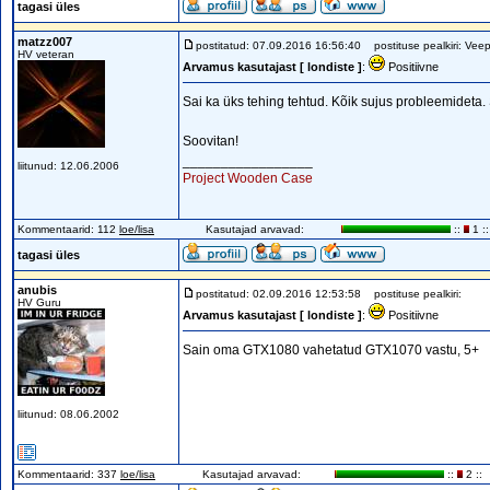
tagasi üles
matzz007
postitatud: 07.09.2016 16:56:40
postituse pealkiri: Veep
HV veteran
Arvamus kasutajast [ londiste ]
:
Positiivne
Sai ka üks tehing tehtud. Kõik sujus probleemideta. S
Soovitan!
_________________
liitunud: 12.06.2006
Project Wooden Case
Kommentaarid: 112
loe/lisa
Kasutajad arvavad:
::
1 ::
tagasi üles
anubis
postitatud: 02.09.2016 12:53:58
postituse pealkiri:
HV Guru
Arvamus kasutajast [ londiste ]
:
Positiivne
Sain oma GTX1080 vahetatud GTX1070 vastu, 5+
liitunud: 08.06.2002
Kommentaarid: 337
loe/lisa
Kasutajad arvavad:
::
2 ::