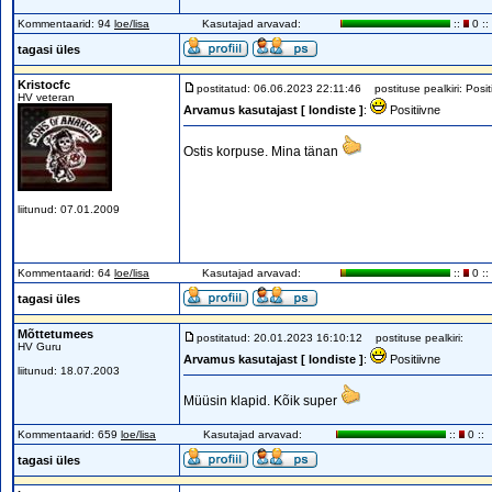
Kommentaarid: 94
loe/lisa
Kasutajad arvavad:
::
0 ::
tagasi üles
Kristocfc
postitatud: 06.06.2023 22:11:46
postituse pealkiri: Posit
HV veteran
Arvamus kasutajast [ londiste ]
:
Positiivne
Ostis korpuse. Mina tänan
liitunud: 07.01.2009
Kommentaarid: 64
loe/lisa
Kasutajad arvavad:
::
0 ::
tagasi üles
Mõttetumees
postitatud: 20.01.2023 16:10:12
postituse pealkiri:
HV Guru
Arvamus kasutajast [ londiste ]
:
Positiivne
liitunud: 18.07.2003
Müüsin klapid. Kõik super
Kommentaarid: 659
loe/lisa
Kasutajad arvavad:
::
0 ::
tagasi üles