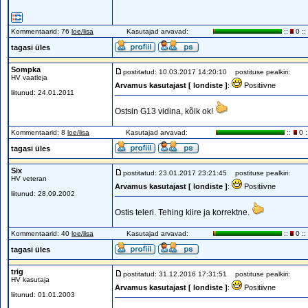
Kommentaarid: 76
loe/lisa
Kasutajad arvavad:
::
0 ::
tagasi üles
Sompka
postitatud: 10.03.2017 14:20:10
postituse pealkiri:
HV vaatleja
Arvamus kasutajast [ londiste ]
:
Positiivne
liitunud: 24.01.2011
Ostsin G13 vidina, kõik ok!
Kommentaarid: 8
loe/lisa
Kasutajad arvavad:
::
0 :
tagasi üles
Six
postitatud: 23.01.2017 23:21:45
postituse pealkiri:
HV veteran
Arvamus kasutajast [ londiste ]
:
Positiivne
liitunud: 28.09.2002
Ostis teleri. Tehing kiire ja korrektne.
Kommentaarid: 40
loe/lisa
Kasutajad arvavad:
::
0 ::
tagasi üles
trig
postitatud: 31.12.2016 17:31:51
postituse pealkiri:
HV kasutaja
Arvamus kasutajast [ londiste ]
:
Positiivne
liitunud: 01.01.2003