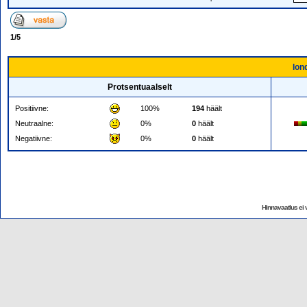
1
/
5
lon
Protsentuaalselt
Positiivne:
100%
194
häält
Neutraalne:
0%
0
häält
Negatiivne:
0%
0
häält
Hinnavaatlus ei v