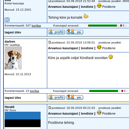
villu
postitatud: 04.08.2019 21:52:49
postituse pealkiri: 360
Kreisi kasutaja
Arvamus kasutajast [ londiste ]
:
Positiivne
liitunud: 15.12.2001
Tehing kiire ja korralik
Kommentaarid: 247
loe/lisa
Kasutajad arvavad:
::
0 ::
tagasi üles
darben
postitatud: 22.06.2019 13:06:01
postituse pealkiri:
HV vaatleja
Arvamus kasutajast [ londiste ]
:
Positiivne
Kiire ja asjalik ostja! Kindlasti soovitan
liitunud: 22.11.2013
Kommentaarid: 15
loe/lisa
Kasutajad arvavad:
::
0 ::
tagasi üles
Herald
postitatud: 18.06.2019 00:21:03
postituse pealkiri:
HV Guru
Arvamus kasutajast [ londiste ]
:
Positiivne
Positiivne tehing.
_________________