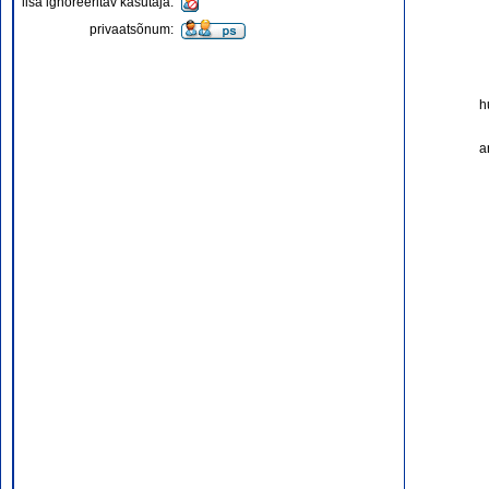
lisa ignoreeritav kasutaja:
privaatsõnum:
h
a