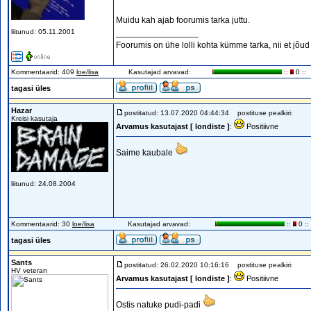
Muidu kah ajab foorumis tarka juttu.
liitunud: 05.11.2001
_________________
Foorumis on ühe lolli kohta kümme tarka, nii et j
Kommentaarid: 409
loe/lisa
Kasutajad arvavad:
::
0 ::
tagasi üles
Hazar
postitatud: 13.07.2020 04:44:34
postituse pealkiri:
Kreisi kasutaja
Arvamus kasutajast [ londiste ]
:
Positiivne
Saime kaubale
liitunud: 24.08.2004
Kommentaarid: 30
loe/lisa
Kasutajad arvavad:
::
0 ::
tagasi üles
Sants
postitatud: 26.02.2020 10:16:16
postituse pealkiri:
HV veteran
Arvamus kasutajast [ londiste ]
:
Positiivne
Ostis natuke pudi-padi