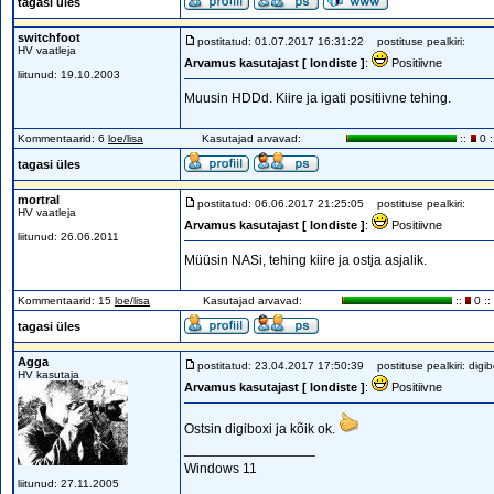
tagasi üles
switchfoot
postitatud: 01.07.2017 16:31:22
postituse pealkiri:
HV vaatleja
Arvamus kasutajast [ londiste ]
:
Positiivne
liitunud: 19.10.2003
Muusin HDDd. Kiire ja igati positiivne tehing.
Kommentaarid: 6
loe/lisa
Kasutajad arvavad:
::
0 :
tagasi üles
mortral
postitatud: 06.06.2017 21:25:05
postituse pealkiri:
HV vaatleja
Arvamus kasutajast [ londiste ]
:
Positiivne
liitunud: 26.06.2011
Müüsin NASi, tehing kiire ja ostja asjalik.
Kommentaarid: 15
loe/lisa
Kasutajad arvavad:
::
0 ::
tagasi üles
Agga
postitatud: 23.04.2017 17:50:39
postituse pealkiri: digi
HV kasutaja
Arvamus kasutajast [ londiste ]
:
Positiivne
Ostsin digiboxi ja kõik ok.
_________________
Windows 11
liitunud: 27.11.2005