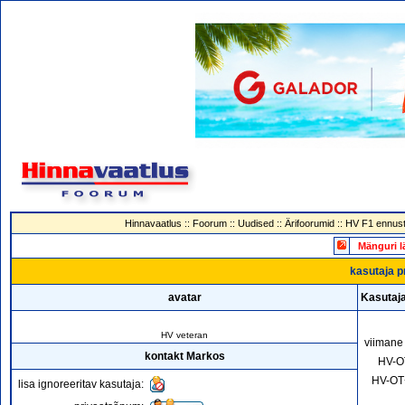
Hinnavaatlus
::
Foorum
::
Uudised
::
Ärifoorumid
::
HV F1 ennust
Mänguri l
kasutaja p
avatar
Kasutaj
HV veteran
viimane
kontakt Markos
HV-O
HV-OT
lisa ignoreeritav kasutaja: