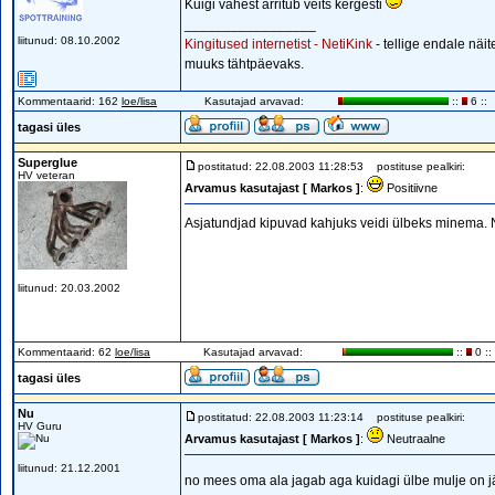
Kuigi vahest ärritub veits kergesti
_________________
liitunud: 08.10.2002
Kingitused internetist - NetiKink
- tellige endale näi
muuks tähtpäevaks.
Kommentaarid: 162
loe/lisa
Kasutajad arvavad:
::
6 ::
tagasi üles
Superglue
postitatud: 22.08.2003 11:28:53
postituse pealkiri:
HV veteran
Arvamus kasutajast [ Markos ]
:
Positiivne
Asjatundjad kipuvad kahjuks veidi ülbeks minema. N
liitunud: 20.03.2002
Kommentaarid: 62
loe/lisa
Kasutajad arvavad:
::
0 ::
tagasi üles
Nu
postitatud: 22.08.2003 11:23:14
postituse pealkiri:
HV Guru
Arvamus kasutajast [ Markos ]
:
Neutraalne
liitunud: 21.12.2001
no mees oma ala jagab aga kuidagi ülbe mulje on 