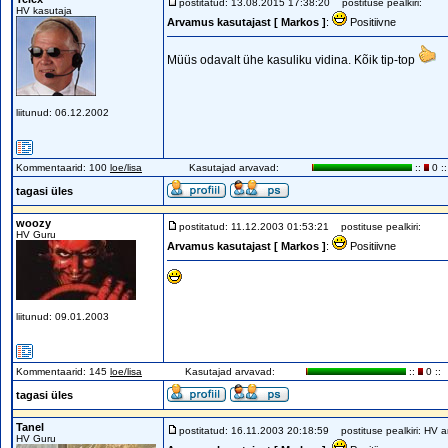
postitatud: 13.08.2015 17:38:20
postituse pealkiri:
HV kasutaja
Arvamus kasutajast [ Markos ]
:
Positiivne
Müüs odavalt ühe kasuliku vidina. Kõik tip-top
liitunud: 06.12.2002
Kommentaarid: 100
loe/lisa
Kasutajad arvavad:
::
0 ::
tagasi üles
woozy
postitatud: 11.12.2003 01:53:21
postituse pealkiri:
HV Guru
Arvamus kasutajast [ Markos ]
:
Positiivne
liitunud: 09.01.2003
Kommentaarid: 145
loe/lisa
Kasutajad arvavad:
::
0 ::
tagasi üles
Tanel
postitatud: 16.11.2003 20:18:59
postituse pealkiri: HV a
HV Guru