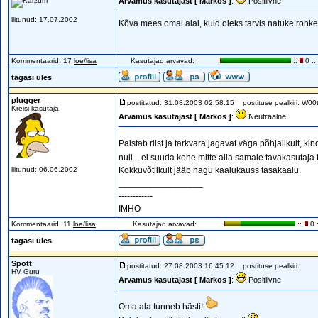
Arvamus kasutajast [ Markos ]
:
Positiivne
liitunud: 17.07.2002
Kõva mees omal alal, kuid oleks tarvis natuke rohk
Kommentaarid: 17
loe/lisa
Kasutajad arvavad:
::
0 ::
tagasi üles
plugger
postitatud: 31.08.2003 02:58:15
postituse pealkiri: W00t
Kreisi kasutaja
Arvamus kasutajast [ Markos ]
:
Neutraalne
Paistab riist ja tarkvara jagavat väga põhjalikult, kin
null....ei suuda kohe mitte alla samale tavakasutaja
liitunud: 06.06.2002
Kokkuvõtlikult jääb nagu kaalukauss tasakaalu.
_________________
------------
IMHO
Kommentaarid: 11
loe/lisa
Kasutajad arvavad:
::
0 :
tagasi üles
Spott
postitatud: 27.08.2003 16:45:12
postituse pealkiri:
HV Guru
Arvamus kasutajast [ Markos ]
:
Positiivne
Oma ala tunneb hästi!