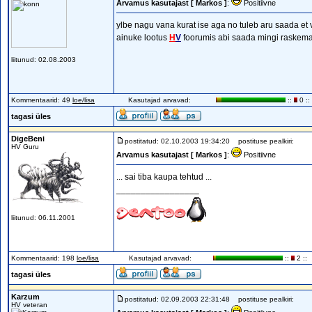
Arvamus kasutajast [ Markos ]
:
Positiivne
ylbe nagu vana kurat ise aga no tuleb aru saada et v
ainuke lootus
H
V
foorumis abi saada mingi raskema
liitunud: 02.08.2003
Kommentaarid: 49
loe/lisa
Kasutajad arvavad:
::
0 ::
tagasi üles
DigeBeni
postitatud: 02.10.2003 19:34:20
postituse pealkiri:
HV Guru
Arvamus kasutajast [ Markos ]
:
Positiivne
... sai tiba kaupa tehtud ...
_________________
liitunud: 06.11.2001
Kommentaarid: 198
loe/lisa
Kasutajad arvavad:
::
2 ::
tagasi üles
Karzum
postitatud: 02.09.2003 22:31:48
postituse pealkiri:
HV veteran