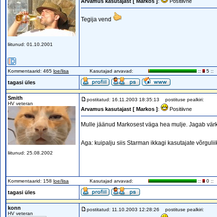
Arvamus kasutajast [ Markos ]
:
Positiivne
Tegija vend
liitunud: 01.10.2001
Kommentaarid: 465
loe/lisa
Kasutajad arvavad:
::
5 ::
tagasi üles
Smith
postitatud: 16.11.2003 18:35:13
postituse pealkiri:
HV veteran
Arvamus kasutajast [ Markos ]
:
Positiivne
Mulle jäänud Markosest väga hea mulje. Jagab värk
Aga: kuipalju siis Starman ikkagi kasutajate võrgulii
liitunud: 25.08.2002
Kommentaarid: 158
loe/lisa
Kasutajad arvavad:
::
0 ::
tagasi üles
konn
postitatud: 11.10.2003 12:28:26
postituse pealkiri:
HV veteran