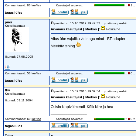
Kommentaarid: 83
loe/lisa
Kasutajad arvavad:
::
1 ::
tagasi üles
puer
postitatud: 15.10.2017 19:47:33
postituse pealkiri:
Kreisi kasutaja
Arvamus kasutajast [ Markos ]
:
Positiivne
Aitas ühe vajaliku vidinaga mind - BT adapter.
Meeldiv tehing
liitunud: 27.08.2005
Kommentaarid: 53
loe/lisa
Kasutajad arvavad:
::
0 ::
tagasi üles
ffw
postitatud: 15.09.2016 19:39:54
postituse pealkiri:
Kreisi kasutaja
Arvamus kasutajast [ Markos ]
:
Positiivne
liitunud: 03.11.2004
Ostsin klapivõimendi. Kõik kiire ja hea.
_________________
Kommentaarid: 60
loe/lisa
Kasutajad arvavad:
::
0 ::
tagasi üles
Telex