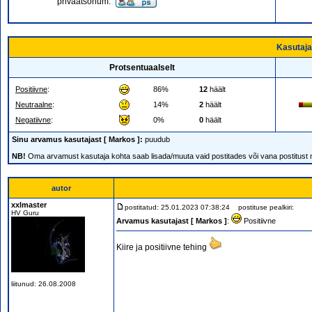
privaatsõnum:
Kasutaja
Protsentuaalselt
Positiivne
:
86%
12
häält
Neutraalne
:
14%
2
häält
Negatiivne
:
0%
0
häält
Sinu arvamus kasutajast [ Markos ]:
puudub
NB!
Oma arvamust kasutaja kohta saab lisada/muuta vaid postitades või vana postitust
autor
xxlmaster
postitatud: 25.01.2023 07:38:24
postituse pealkiri:
HV Guru
Arvamus kasutajast [ Markos ]
:
Positiivne
Kiire ja positiivne tehing
liitunud: 26.08.2008