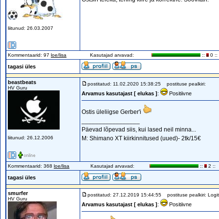
liitunud: 26.03.2007
Kommentaarid: 97
loe/lisa
Kasutajad arvavad:
::
0 ::
tagasi üles
beastbeats
postitatud: 11.02.2020 15:38:25
postituse pealkiri:
HV Guru
Arvamus kasutajast [ elukas ]
:
Positiivne
Ostis üleliigse Gerber'i
_________________
Päevad lõpevad siis, kui lased neil minna...
liitunud: 26.12.2006
M: Shimano XT kiirkinnitused (uued)- 2tk/15€
Kommentaarid: 368
loe/lisa
Kasutajad arvavad:
::
2 ::
tagasi üles
smurfer
postitatud: 27.12.2019 15:44:55
postituse pealkiri: Logi
HV Guru
Arvamus kasutajast [ elukas ]
:
Positiivne