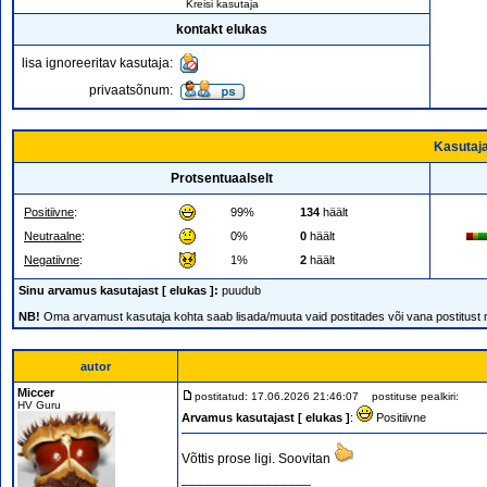
Kreisi kasutaja
kontakt elukas
lisa ignoreeritav kasutaja:
privaatsõnum:
Kasutaja
Protsentuaalselt
Positiivne
:
99%
134
häält
Neutraalne
:
0%
0
häält
Negatiivne
:
1%
2
häält
Sinu arvamus kasutajast [ elukas ]:
puudub
NB!
Oma arvamust kasutaja kohta saab lisada/muuta vaid postitades või vana postitust
autor
Miccer
postitatud: 17.06.2026 21:46:07
postituse pealkiri:
HV Guru
Arvamus kasutajast [ elukas ]
:
Positiivne
Võttis prose ligi. Soovitan
_________________