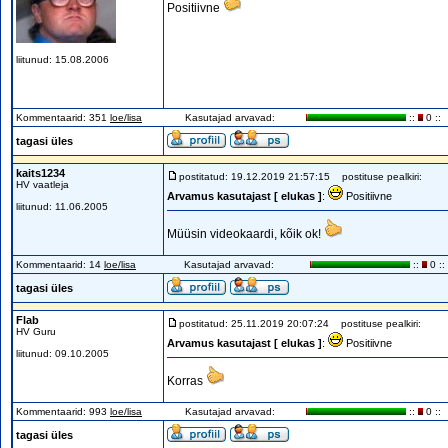
Positiivne
liitunud: 15.08.2006
Kommentaarid: 351
loe/lisa
Kasutajad arvavad:
::
0 ::
tagasi üles
kaits1234
postitatud: 19.12.2019 21:57:15
postituse pealkiri:
HV vaatleja
Arvamus kasutajast [ elukas ]
:
Positiivne
liitunud: 11.06.2005
Müüsin videokaardi, kõik ok!
Kommentaarid: 14
loe/lisa
Kasutajad arvavad:
::
0 ::
tagasi üles
Flab
postitatud: 25.11.2019 20:07:24
postituse pealkiri:
HV Guru
Arvamus kasutajast [ elukas ]
:
Positiivne
liitunud: 09.10.2005
Korras
Kommentaarid: 993
loe/lisa
Kasutajad arvavad:
::
0 ::
tagasi üles