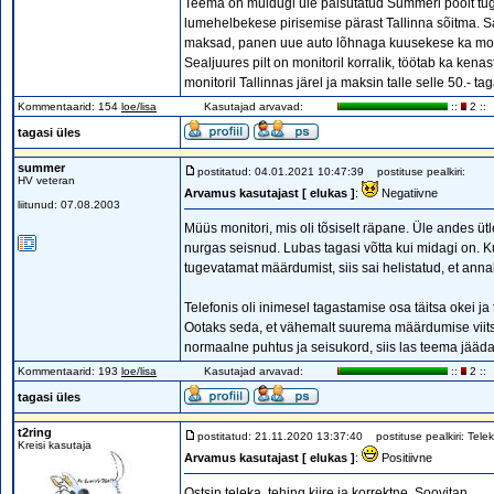
Teema on muidugi üle paisutatud Summeri poolt tuge
lumehelbekese pirisemise pärast Tallinna sõitma. Sa
maksad, panen uue auto lõhnaga kuusekese ka moni
Sealjuures pilt on monitoril korralik, töötab ka kena
monitoril Tallinnas järel ja maksin talle selle 50.- tag
Kommentaarid: 154
loe/lisa
Kasutajad arvavad:
::
2 ::
tagasi üles
summer
postitatud: 04.01.2021 10:47:39
postituse pealkiri:
HV veteran
Arvamus kasutajast [ elukas ]
:
Negatiivne
liitunud: 07.08.2003
Müüs monitori, mis oli tõsiselt räpane. Üle andes üt
nurgas seisnud. Lubas tagasi võtta kui midagi on. Ku
tugevatamat määrdumist, siis sai helistatud, et ann
Telefonis oli inimesel tagastamise osa täitsa okei ja 
Ootaks seda, et vähemalt suurema määrdumise viitsi
normaalne puhtus ja seisukord, siis las teema jääda
Kommentaarid: 193
loe/lisa
Kasutajad arvavad:
::
2 ::
tagasi üles
t2ring
postitatud: 21.11.2020 13:37:40
postituse pealkiri: Tele
Kreisi kasutaja
Arvamus kasutajast [ elukas ]
:
Positiivne
Ostsin teleka, tehing kiire ja korrektne. Soovitan.