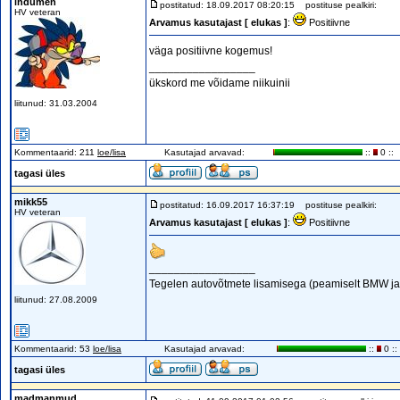
indumen
postitatud: 18.09.2017 08:20:15
postituse pealkiri:
HV veteran
Arvamus kasutajast [ elukas ]
:
Positiivne
väga positiivne kogemus!
_________________
ükskord me võidame niikuinii
liitunud: 31.03.2004
Kommentaarid: 211
loe/lisa
Kasutajad arvavad:
::
0 ::
tagasi üles
mikk55
postitatud: 16.09.2017 16:37:19
postituse pealkiri:
HV veteran
Arvamus kasutajast [ elukas ]
:
Positiivne
_________________
Tegelen autovõtmete lisamisega (peamiselt BMW ja
liitunud: 27.08.2009
Kommentaarid: 53
loe/lisa
Kasutajad arvavad:
::
0 ::
tagasi üles
madmanmud