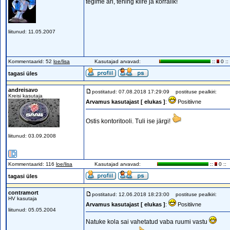
tegime äri, tehing kiire ja korralik!
liitunud: 11.05.2007
Kommentaarid: 52
loe/lisa
Kasutajad arvavad:
::
0 ::
tagasi üles
andreisavo
postitatud: 07.08.2018 17:29:09
postituse pealkiri:
Kreisi kasutaja
Arvamus kasutajast [ elukas ]
:
Positiivne
Ostis kontoritooli. Tuli ise järgi!
liitunud: 03.09.2008
Kommentaarid: 116
loe/lisa
Kasutajad arvavad:
::
0 ::
tagasi üles
contramort
postitatud: 12.06.2018 18:23:00
postituse pealkiri:
HV kasutaja
Arvamus kasutajast [ elukas ]
:
Positiivne
liitunud: 05.05.2004
Natuke kola sai vahetatud vaba ruumi vastu