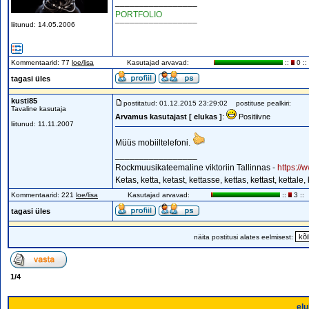
_________________
PORTFOLIO
liitunud: 14.05.2006
¯¯¯¯¯¯¯¯¯¯¯¯¯¯¯¯¯
Kommentaarid: 77
loe/lisa
Kasutajad arvavad:
::
0 ::
tagasi üles
kusti85
postitatud: 01.12.2015 23:29:02
postituse pealkiri:
Tavaline kasutaja
Arvamus kasutajast [ elukas ]
:
Positiivne
liitunud: 11.11.2007
Müüs mobiiltelefoni.
_________________
Rockmuusikateemaline viktoriin Tallinnas -
https://
Ketas, ketta, ketast, kettasse, kettas, kettast, kettale,
Kommentaarid: 221
loe/lisa
Kasutajad arvavad:
::
3 ::
tagasi üles
näita postitusi alates eelmisest:
1
/
4
elu