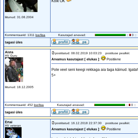
Kõik OK
liitunud: 31.08.2004
Kommentaarid: 1311
loe/lisa
Kasutajad arvavad:
::
0 ::
tagasi üles
Aista
postitatud: 08.02.2019 10:03:23
postituse pealkiri:
HV Guru
Arvamus kasutajast [ elukas ]
:
Positiivne
Pole veel seni keegi rekkaga aia taga käinud. Igata
5+
liitunud: 18.12.2005
Kommentaarid: 452
loe/lisa
Kasutajad arvavad:
::
0 ::
tagasi üles
Ertai
postitatud: 16.12.2018 22:37:30
postituse pealkiri:
HV veteran
Arvamus kasutajast [ elukas ]
:
Positiivne