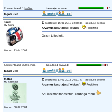
Kommentaarid: 1
loe/lisa
Kasutajad arvavad:
::
0 :
tagasi üles
TauC
postitatud: 15.01.2018 02:58:34
postituse pealkiri:
HV Guru
Arvamus kasutajast [ elukas ]
:
Positiivne
Ostsin toiteploki.
liitunud: 23.04.2007
Kommentaarid: 328
loe/lisa
Kasutajad arvavad:
::
0 ::
tagasi üles
mätas
postitatud: 13.01.2018 20:21:47
postituse pealkiri:
HV kasutaja
Arvamus kasutajast [ elukas ]
:
Positiivne
Sai üks monitor ostetud, kaubaga rahul.
liitunud: 08.07.2004