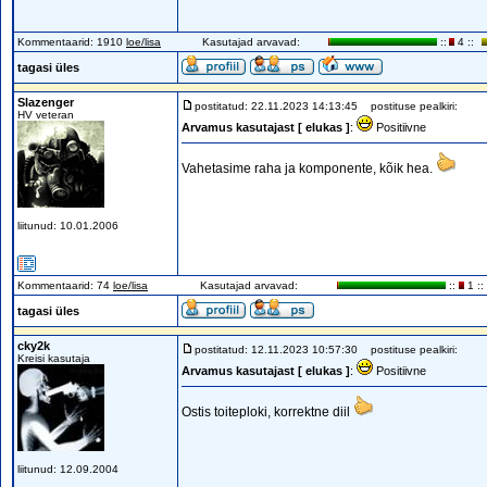
Kommentaarid: 1910
loe/lisa
Kasutajad arvavad:
::
4 ::
tagasi üles
Slazenger
postitatud: 22.11.2023 14:13:45
postituse pealkiri:
HV veteran
Arvamus kasutajast [ elukas ]
:
Positiivne
Vahetasime raha ja komponente, kõik hea.
liitunud: 10.01.2006
Kommentaarid: 74
loe/lisa
Kasutajad arvavad:
::
1 ::
tagasi üles
cky2k
postitatud: 12.11.2023 10:57:30
postituse pealkiri:
Kreisi kasutaja
Arvamus kasutajast [ elukas ]
:
Positiivne
Ostis toiteploki, korrektne diil
liitunud: 12.09.2004