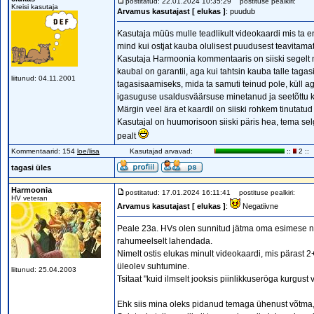
postitatud: 22.01.2024 10:35:29
postituse pealkiri:
Kreisi kasutaja
Arvamus kasutajast [ elukas ]
: puudub
Kasutaja müüs mulle teadlikult videokaardi mis ta en
mind kui ostjat kauba olulisest puudusest teavitam
Kasutaja Harmoonia kommentaaris on siiski segelt m
kaubal on garantii, aga kui tahtsin kauba talle taga
liitunud: 04.11.2001
tagasisaamiseks, mida ta samuti teinud pole, küll aga
igasuguse usaldusväärsuse minetanud ja seetõttu 
Märgin veel ära et kaardil on siiski rohkem tinutatud
Kasutajal on huumorisoon siiski päris hea, tema selg
pealt
Kommentaarid: 154
loe/lisa
Kasutajad arvavad:
::
2 ::
tagasi üles
Harmoonia
postitatud: 17.01.2024 16:11:41
postituse pealkiri:
HV veteran
Arvamus kasutajast [ elukas ]
:
Negatiivne
Peale 23a. HVs olen sunnitud jätma oma esimese n
rahumeelselt lahendada.
Nimelt ostis elukas minult videokaardi, mis pärast 
üleolev suhtumine.
liitunud: 25.04.2003
Tsitaat "kuid ilmselt jooksis piinlikkuseröga kurgus
Ehk siis mina oleks pidanud temaga ühenust võtma