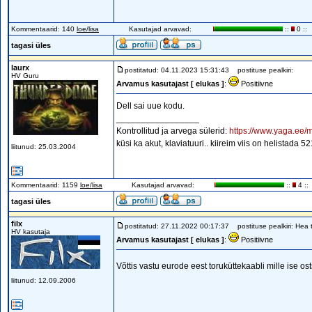
Kommentaarid: 140
loe/lisa
Kasutajad arvavad:
::
0 ::
tagasi üles
laurx
postitatud: 04.11.2023 15:31:43
postituse pealkiri:
HV Guru
Arvamus kasutajast [ elukas ]
:
Positiivne
Dell sai uue kodu.
_________________
Kontrollitud ja arvega sülerid:
https://www.yaga.ee/m
küsi ka akut, klaviatuuri.. kiireim viis on helistada 
liitunud: 25.03.2004
Kommentaarid: 1159
loe/lisa
Kasutajad arvavad:
::
4 ::
tagasi üles
filx
postitatud: 27.11.2022 00:17:37
postituse pealkiri: Hea 
HV kasutaja
Arvamus kasutajast [ elukas ]
:
Positiivne
Võttis vastu eurode eest toruküttekaabli mille ise os
liitunud: 12.09.2006