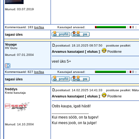
liitunud: 03.07.2019
Kommentaarid: 183
loe/lisa
Kasutajad arvavad:
::
8 ::
tagasi üles
Voyage
postitatud: 18.10.2025 08:57:50
postituse pealkiri:
HV Guru
Arvamus kasutajast [ elukas ]
:
Positiivne
liitunud: 07.01.2004
veel üks 5+
Kommentaarid: 827
loe/lisa
Kasutajad arvavad:
::
0 ::
tagasi üles
freddys
postitatud: 14.02.2025 14:41:33
postituse pealkiri: Mälu
Kreisi kasutaja
Arvamus kasutajast [ elukas ]
:
Positiivne
Ostis kaupa, igati hästi!
_________________
Kui mees sööb, on ta tugev!
Kui mees joob, on ta julge!
liitunud: 14.10.2004