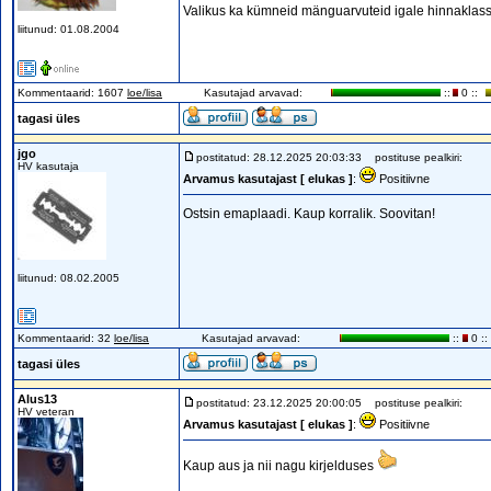
Valikus ka kümneid mänguarvuteid igale hinnaklassile
liitunud: 01.08.2004
Kommentaarid: 1607
loe/lisa
Kasutajad arvavad:
::
0 ::
tagasi üles
jgo
postitatud: 28.12.2025 20:03:33
postituse pealkiri:
HV kasutaja
Arvamus kasutajast [ elukas ]
:
Positiivne
Ostsin emaplaadi. Kaup korralik. Soovitan!
liitunud: 08.02.2005
Kommentaarid: 32
loe/lisa
Kasutajad arvavad:
::
0 ::
tagasi üles
Alus13
postitatud: 23.12.2025 20:00:05
postituse pealkiri:
HV veteran
Arvamus kasutajast [ elukas ]
:
Positiivne
Kaup aus ja nii nagu kirjelduses