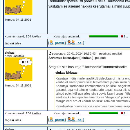
Remondist spetsialisti poolt tuli selle Harmoonia kä
vastutamise asemel hakkas keerutama ja mind süü
liitunud: 04.11.2001
Kommentaarid: 154
loe/lisa
Kasutajad arvavad:
::
2 ::
tagasi üles
elukas
postitatud: 22.01.2024 10:36:43
postituse pealkiri:
Kreisi kasutaja
Arvamus kasutajast [ elukas ]
: puudub
Selgitus siis kasutaja "Harmoonia" kommentaarile
elukas kirjutas:
Kasutaja müüs mulle teadlikult videokaardi mis ta enda
kauba olulisest puudusest teavitamata ja pani minu 
liitunud: 04.11.2001
Kasutaja Harmoonia kommentaaris on siiski segelt mä
garantii, aga kui tahtsin kauba talle tagasi saata si
teinud pole, küll aga alles siis soovis kaarti tagasi 
seetõttu ka temapoolne kaardi vea "diagnoos" polek
Märgin veel ära et kaardil on siiski rohkem tinutatud 
Kasutajal on huumorisoon siiski päris hea, tema selgi
Kommentaarid: 154
loe/lisa
Kasutajad arvavad:
::
2 ::
tagasi üles
elukas