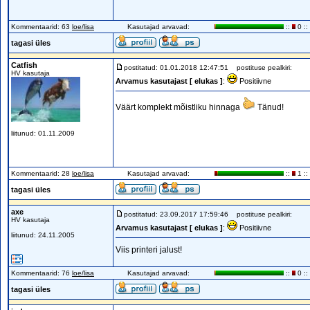
Kommentaarid: 63
loe/lisa
Kasutajad arvavad:
::
0 ::
tagasi üles
Catfish
postitatud: 01.01.2018 12:47:51
postituse pealkiri:
HV kasutaja
Arvamus kasutajast [ elukas ]
:
Positiivne
Väärt komplekt mõistliku hinnaga
Tänud!
liitunud: 01.11.2009
Kommentaarid: 28
loe/lisa
Kasutajad arvavad:
::
1 ::
tagasi üles
axe
postitatud: 23.09.2017 17:59:46
postituse pealkiri:
HV kasutaja
Arvamus kasutajast [ elukas ]
:
Positiivne
liitunud: 24.11.2005
Viis printeri jalust!
Kommentaarid: 76
loe/lisa
Kasutajad arvavad:
::
0 ::
tagasi üles