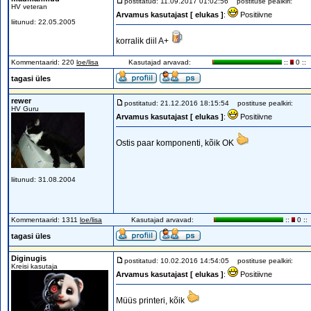
postitatud: 11.09.2017 01:02:56
postituse pealkiri:
HV veteran
Arvamus kasutajast [ elukas ]
:
Positiivne
liitunud: 22.05.2005
korralik diil A+
Kommentaarid: 220
loe/lisa
Kasutajad arvavad:
::
0 ::
tagasi üles
rewer
postitatud: 21.12.2016 18:15:54
postituse pealkiri:
HV Guru
Arvamus kasutajast [ elukas ]
:
Positiivne
Ostis paar komponenti, kõik OK
liitunud: 31.08.2004
Kommentaarid: 1311
loe/lisa
Kasutajad arvavad:
::
0 ::
tagasi üles
Diginugis
postitatud: 10.02.2016 14:54:05
postituse pealkiri:
Kreisi kasutaja
Arvamus kasutajast [ elukas ]
:
Positiivne
Müüs printeri, kõik