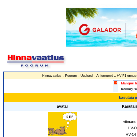
Hinnavaatlus
::
Foorum
::
Uudised
::
Ärifoorumid
::
HV F1 ennust
Mänguri l
Koolialg
kasutaja p
avatar
Kasutaja
viimane
HV-O
HV-OT