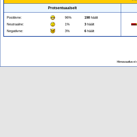
Protsentuaalselt
Positiivne:
96%
198
häält
Neutraalne:
1%
3
häält
Negatiivne:
3%
6
häält
Hinnavaatlus ei v