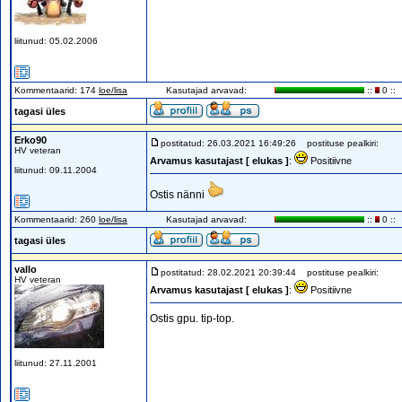
liitunud: 05.02.2006
Kommentaarid: 174
loe/lisa
Kasutajad arvavad:
::
0 ::
tagasi üles
Erko90
postitatud: 26.03.2021 16:49:26
postituse pealkiri:
HV veteran
Arvamus kasutajast [ elukas ]
:
Positiivne
liitunud: 09.11.2004
Ostis nänni
Kommentaarid: 260
loe/lisa
Kasutajad arvavad:
::
0 ::
tagasi üles
vallo
postitatud: 28.02.2021 20:39:44
postituse pealkiri:
HV veteran
Arvamus kasutajast [ elukas ]
:
Positiivne
Ostis gpu. tip-top.
liitunud: 27.11.2001