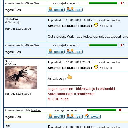
Kommentaarid: 68
loe/lisa
Kasutajad arvavad:
::
0 ::
tagasi üles
Klots454
postitatud: 23.02.2021 16:10:26
postituse pealkiri:
HV kasutaja
Arvamus kasutajast [ elukas ]
:
Positiivne
liitunud: 12.03.2006
Ostis prosu. Kõik nagu kokkulepitud, väga positiivn
Kommentaarid: 40
loe/lisa
Kasutajad arvavad:
::
0 ::
tagasi üles
Delta
postitatud: 14.02.2021 23:53:38
postituse pealkiri:
HV Guru
Arvamus kasutajast [ elukas ]
:
Positiivne
Asjalik ostja
_________________
airgun.planet.ee - õhkrelvad ja taskulambid
liitunud: 31.03.2004
Salva kindlustus = probleemid
M: EDC nuga
Kommentaarid: 142
loe/lisa
Kasutajad arvavad:
::
0 ::
tagasi üles
Risu
postitatud: 06.02.2021 16:48:16
postituse pealkiri: