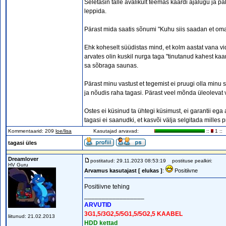
Seletasin talle avalikult teemas kaardi ajalugu ja p
leppida.
Pärast mida saatis sõnumi "Kuhu siis saadan et om
Ehk koheselt süüdistas mind, et kolm aastat vana vi
arvates olin kuskil nurga taga "tinutanud kahest ka
sa sõbraga saunas.
Pärast minu vastust et tegemist ei pruugi olla minu
ja nõudis raha tagasi. Pärast veel mõnda üleolevat 
Ostes ei küsinud ta ühtegi küsimust, ei garantii ega a
tagasi ei saanudki, et kasvõi välja selgitada milles 
Kommentaarid: 209
loe/lisa
Kasutajad arvavad:
::
1 ::
tagasi üles
Dreamlover
postitatud: 29.11.2023 08:53:19
postituse pealkiri:
HV Guru
Arvamus kasutajast [ elukas ]
:
Positiivne
Positiivne tehing
_________________
ARVUTID
3G1,5/3G2,5/5G1,5/5G2,5 KAABEL
liitunud: 21.02.2013
HDD kettad