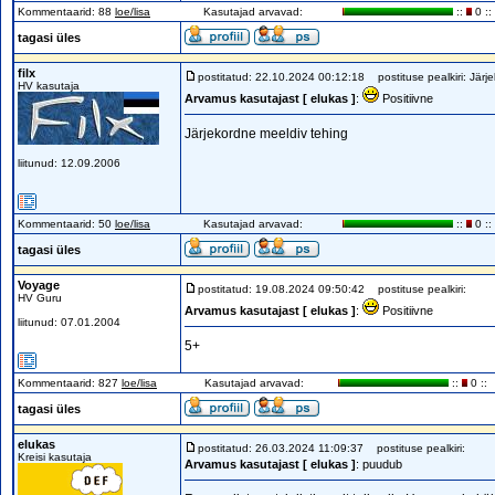
Kommentaarid: 88
loe/lisa
Kasutajad arvavad:
::
0 ::
tagasi üles
filx
postitatud: 22.10.2024 00:12:18
postituse pealkiri: Järj
HV kasutaja
Arvamus kasutajast [ elukas ]
:
Positiivne
Järjekordne meeldiv tehing
liitunud: 12.09.2006
Kommentaarid: 50
loe/lisa
Kasutajad arvavad:
::
0 ::
tagasi üles
Voyage
postitatud: 19.08.2024 09:50:42
postituse pealkiri:
HV Guru
Arvamus kasutajast [ elukas ]
:
Positiivne
liitunud: 07.01.2004
5+
Kommentaarid: 827
loe/lisa
Kasutajad arvavad:
::
0 ::
tagasi üles
elukas
postitatud: 26.03.2024 11:09:37
postituse pealkiri:
Kreisi kasutaja
Arvamus kasutajast [ elukas ]
: puudub