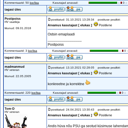
Kommentaarid: 50
loe/lisa
Kasutajad arvavad:
::
0 ::
tagasi üles
Postipoiss
postitatud: 31.10.2021 13:28:34
postituse pealkiri:
HV vaatleja
Arvamus kasutajast [ elukas ]
:
Positiivne
liitunud: 09.01.2018
Ostsin emaplaadi
_________________
Postipoiss
Kommentaarid: 3
loe/lisa
Kasutajad arvavad:
::
0 :
tagasi üles
madmanmud
postitatud: 13.10.2021 02:28:05
postituse pealkiri:
HV veteran
Arvamus kasutajast [ elukas ]
:
Positiivne
liitunud: 22.05.2005
konkreetne ja korrektne
Kommentaarid: 220
loe/lisa
Kasutajad arvavad:
::
0 ::
tagasi üles
Tom-D
postitatud: 24.04.2021 13:30:43
postituse pealkiri:
HV veteran
Arvamus kasutajast [ elukas ]
:
Positiivne
Andis hüva nõu PSU-ga seotud küsimuse lahendamis