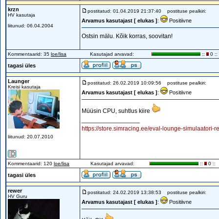
krzn
postitatud: 01.04.2019 21:37:40
postituse pealkiri:
HV kasutaja
Arvamus kasutajast [ elukas ]
:
Positiivne
liitunud: 06.04.2004
Ostsin mälu. Kõik korras, soovitan!
Kommentaarid: 35
loe/lisa
Kasutajad arvavad:
::
0 ::
tagasi üles
Launger
postitatud: 26.02.2019 10:09:56
postituse pealkiri:
Kreisi kasutaja
Arvamus kasutajast [ elukas ]
:
Positiivne
Müüsin CPU, suhtlus kiire
_________________
https://store.simracing.ee/eval-lounge-simulaatori-r
liitunud: 20.07.2010
Kommentaarid: 120
loe/lisa
Kasutajad arvavad:
::
0 ::
tagasi üles
rewer
postitatud: 24.02.2019 13:38:53
postituse pealkiri:
HV Guru
Arvamus kasutajast [ elukas ]
:
Positiivne