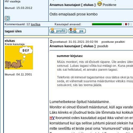
HV vaatleja
Arvamus kasutajast [ elukas ]
:
Positiivne
liitunud: 15.03.2012
Ostis emaplaadi prose kombo
Kommentaarid: 12
loe/lisa
Kasutajad arvavad:
::
0 ::
tagasi üles
elukas
postitatud: 31.01.2021 20:02:56
postituse pealkiri:
Kreisi kasutaja
Arvamus kasutajast [ elukas ]
: puudub
summer kirjutas:
Müüs monitori, mis oli tõsiselt räpane. Üle andes ütl
seisnud. Lubas tagasi võtta kui midagi on. Kuna peale
siis sai helistatud, et annaks parem tagasi.
liitunud: 04.11.2001
Telefonis oli inimesel tagastamise osa täitsa okei ja t
seda, et vähemalt suurema määrdumise viitsiks müüja
seisukord, siis las teema jääda.
Lumehelbekese õpitud hädaldamine.
Monitor ei olnud tõsiselt määrdunud, küll aga varatei
Läks kiireks ei jõudnud teda üle tõmmata kui kokkul
H
V
foorumist ostes kasutatud asjad ikka vahel on er
korraldanud kui iga sellise juhtumi pärast oleksin 
mitte seetõttu et teiste peal oma "elumuresid" välja 