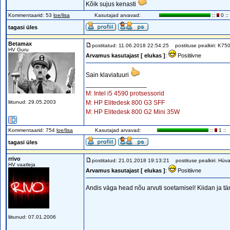
Kõik sujus kenasti
Kommentaarid: 53
loe/lisa
Kasutajad arvavad:
::
0 ::
tagasi üles
Betamax
postitatud: 11.06.2018 22:54:25
postituse pealkiri: K75
HV Guru
Arvamus kasutajast [ elukas ]
:
Positiivne
Sain klaviatuuri
_________________
M: Intel i5 4590 protsessorid
liitunud: 29.05.2003
M: HP Elitedesk 800 G3 SFF
M: HP Elitedesk 800 G2 Mini 35W
Kommentaarid: 754
loe/lisa
Kasutajad arvavad:
::
1 ::
tagasi üles
rrivo
postitatud: 21.01.2018 19:13:21
postituse pealkiri: Hüv
HV vaatleja
Arvamus kasutajast [ elukas ]
:
Positiivne
Andis väga head nõu arvuti soetamisel! Kiidan ja t
liitunud: 07.01.2006