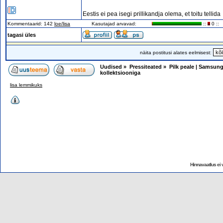
Eestis ei pea isegi prillikandja olema, et toitu tellida
Kommentaarid: 142
loe/lisa
Kasutajad arvavad:
::
0 ::
tagasi üles
näita postitusi alates eelmisest:
Uudised
»
Pressiteated
»
Pilk peale | Samsung
kollektsiooniga
lisa lemmikuks
Hinnavaatlus ei v