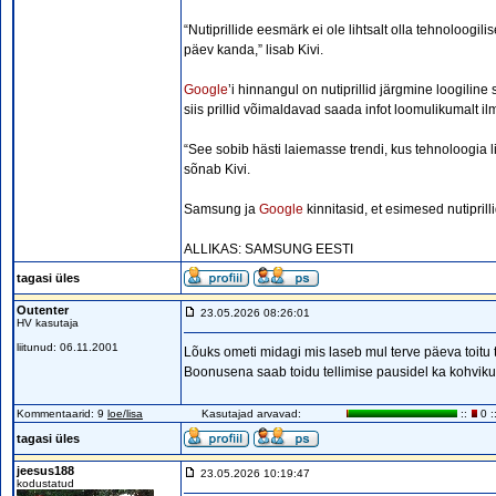
“Nutiprillide eesmärk ei ole lihtsalt olla tehnoloogili
päev kanda,” lisab Kivi.
Google
’i hinnangul on nutiprillid järgmine loogilin
siis prillid võimaldavad saada infot loomulikumalt i
“See sobib hästi laiemasse trendi, kus tehnoloogia
sõnab Kivi.
Samsung ja
Google
kinnitasid, et esimesed nutiprill
ALLIKAS: SAMSUNG EESTI
tagasi üles
Outenter
23.05.2026 08:26:01
HV kasutaja
liitunud: 06.11.2001
Lõuks ometi midagi mis laseb mul terve päeva toitu te
Boonusena saab toidu tellimise pausidel ka kohviku 
Kommentaarid: 9
loe/lisa
Kasutajad arvavad:
::
0 :
tagasi üles
jeesus188
23.05.2026 10:19:47
kodustatud