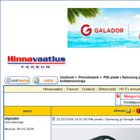
Uudised
»
Pressiteated
»
Pilk peale | Samsung j
kollektsiooniga
Hinnavaatlus
::
Foorum
::
Uudised
::
Ärifoorumid
::
HV F1 ennust
Mänguri l
Koolialg
sõnum
::
autor
digividin
22.05.2026 14:51:50 Pilk peale | Samsung ja Google tulev
Uus kasutaja
liitunud: 05.01.2026