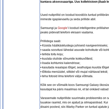
kantava aksessuaariga. Uus kollektsioon jõuab lett
Uued nutiprillid on loodud koostöös tuntud prillibr
inimeste igapäevaellu ja seda prillide abil.
Samsungi ja
Google
’i loodud intelligentne prillila
peaks pidevalt telefoni ekraani vaatama.
Prillidega saab:
• Küsida häälkäsklustega juhiseid navigeerimiseks;
• saada soovitusi lähedal asuvate kohvikute või koh
• tellida toitu koju;
• kuulata oluliste sõnumite kokkuvõtteid;
• lisada kohtumisi kalendrisse;
• kasutada reaalajas tõlget, sealhulgas kuulda tõlg
• tõlkida menüüdel, siltidel või mujal nähtavat teksti;
• teha fotosid ilma telefoni välja võtmata.
Kõik see on võimalik koos Samsungi Galaxy ökosüstee
kasutajat ka päris maailmas nii, et tal onkäed vaba
Varasemate nutiprillide suurimaks probleemiks on sag
luuakse raamid, mis on ajatud ja silmapaistvad. Ku
disaini poolest, siis Warby Parker on tuntud ajatute j