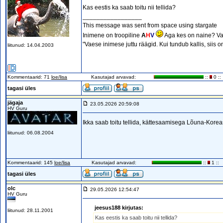
Kas eestis ka saab toitu nii tellida?
_________________
This message was sent from space using stargate
Inimene on troopiline
A
H
V
Aga kes on naine? Va
"Vaese inimese juttu räägid. Kui tundub kallis, siis 
liitunud: 14.04.2003
Kommentaarid: 71
loe/lisa
Kasutajad arvavad:
::
0 ::
tagasi üles
jägaja
23.05.2026 20:59:08
HV Guru
Ikka saab toitu tellida, kättesaamisega Lõuna-Kore
liitunud: 06.08.2004
Kommentaarid: 145
loe/lisa
Kasutajad arvavad:
::
1 ::
tagasi üles
olc
29.05.2026 12:54:47
HV Guru
jeesus188 kirjutas:
liitunud: 28.11.2001
Kas eestis ka saab toitu nii tellida?