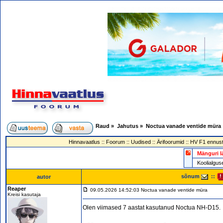
Raud
»
Jahutus
»
Noctua vanade ventide müra
Hinnavaatlus
::
Foorum
::
Uudised
::
Ärifoorumid
::
HV F1 ennust
Mänguri l
Koolialg
sõnum
::
autor
Reaper
09.05.2026 14:52:03 Noctua vanade ventide müra
Kreisi kasutaja
Olen viimased 7 aastat kasutanud Noctua NH-D15.