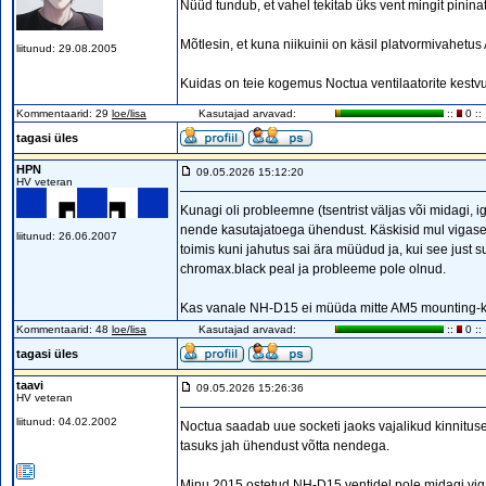
Nüüd tundub, et vahel tekitab üks vent mingit pinina
Mõtlesin, et kuna niikuinii on käsil platvormivahetus
liitunud: 29.08.2005
Kuidas on teie kogemus Noctua ventilaatorite kest
Kommentaarid: 29
loe/lisa
Kasutajad arvavad:
::
0 ::
tagasi üles
HPN
09.05.2026 15:12:20
HV veteran
Kunagi oli probleemne (tsentrist väljas või midagi, 
nende kasutajatoega ühendust. Käskisid mul vigasel v
liitunud: 26.06.2007
toimis kuni jahutus sai ära müüdud ja, kui see just 
chromax.black peal ja probleeme pole olnud.
Kas vanale NH-D15 ei müüda mitte AM5 mounting-kit'e? 
Kommentaarid: 48
loe/lisa
Kasutajad arvavad:
::
0 ::
tagasi üles
taavi
09.05.2026 15:26:36
HV veteran
liitunud: 04.02.2002
Noctua saadab uue socketi jaoks vajalikud kinnitused
tasuks jah ühendust võtta nendega.
Minu 2015 ostetud NH-D15 ventidel pole midagi vig