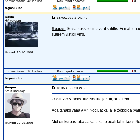
Kommentaarid: 48
loe/lisa
Kasutajad arvavad:
::
0 ::
tagasi üles
busta
13.05.2026 17:41:40
HV veteran
Reaper
, Seisab üks selline vent sahtlis. Ei mahtunu
suurem vist oli vms.
liitunud: 10.10.2003
Kommentaarid: 16
loe/lisa
Kasutajad arvavad:
::
0 ::
tagasi üles
Reaper
13.05.2026 20:22:26
Kreisi kasutaja
Ostsin AM5 jaoks uue Noctua jahuti, oli kiirem.
Aga tahaks vana AM4 Noctuat ka jälle töökorda (vaik
Mul on korpus juba aastaid külje pealt lahti, koos N
liitunud: 29.08.2005