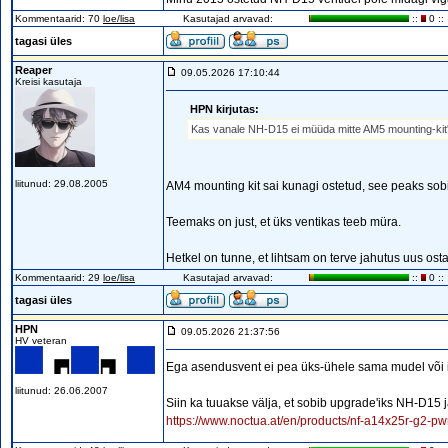
Kommentaarid: 70
loe/lisa
Kasutajad arvavad:
::
0 ::
tagasi üles
Reaper
09.05.2026 17:10:44
Kreisi kasutaja
HPN kirjutas:
Kas vanale NH-D15 ei müüda mitte AM5 mounting-kit'e? S
liitunud: 29.08.2005
AM4 mounting kit sai kunagi ostetud, see peaks so
Teemaks on just, et üks ventikas teeb müra.
Hetkel on tunne, et lihtsam on terve jahutus uus ost
Kommentaarid: 29
loe/lisa
Kasutajad arvavad:
::
0 ::
tagasi üles
HPN
09.05.2026 21:37:56
HV veteran
Ega asendusvent ei pea üks-ühele sama mudel või
liitunud: 26.06.2007
Siin ka tuuakse välja, et sobib upgrade'iks NH-D15 
https://www.noctua.at/en/products/nf-a14x25r-g2-