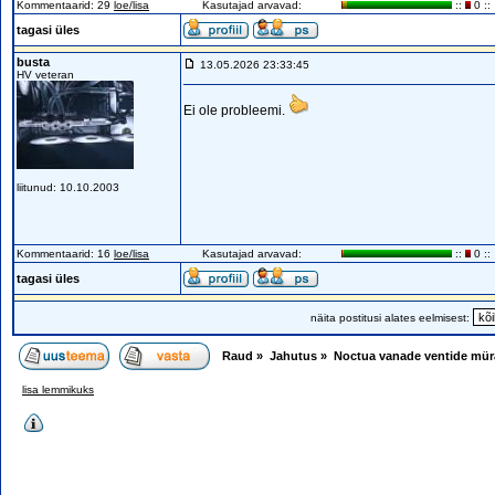
Kommentaarid: 29
loe/lisa
Kasutajad arvavad:
::
0 ::
tagasi üles
busta
13.05.2026 23:33:45
HV veteran
Ei ole probleemi.
liitunud: 10.10.2003
Kommentaarid: 16
loe/lisa
Kasutajad arvavad:
::
0 ::
tagasi üles
näita postitusi alates eelmisest:
Raud
»
Jahutus
»
Noctua vanade ventide mür
lisa lemmikuks