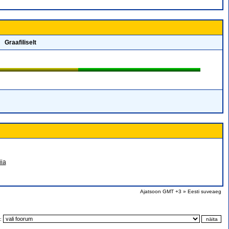
Graafiliselt
iia
Ajatsoon GMT +3 » Eesti suveaeg
t: