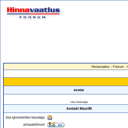
Hinnavaatlus
::
Foorum
::
avatar
Uus kasutaja
kontakt MauriM
lisa ignoreeritav kasutaja:
privaatsõnum: