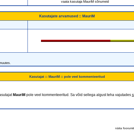
vaata kasutaja MauriM sõnumeid
Kasutajate arvamused :: MauriM
 muutes.
Kasutajat :: MauriM :: pole veel kommenteeritud
asutajat
MauriM
pole veel kommenteeritud. Sa võid sellega algust teha vajutades
s
näita foorumi