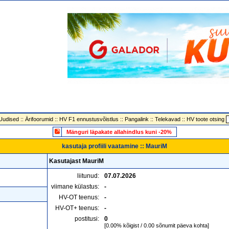
Uudised
::
Ärifoorumid
::
HV F1 ennustusvõistlus
::
Pangalink
::
Telekavad
::
HV toote otsing
Mänguri läpakate allahindlus kuni -20%
kasutaja profiili vaatamine :: MauriM
Kasutajast MauriM
liitunud:
07.07.2026
viimane külastus:
-
HV-OT teenus:
-
HV-OT+ teenus:
-
postitusi:
0
[0.00% kõigist / 0.00 sõnumit päeva kohta]