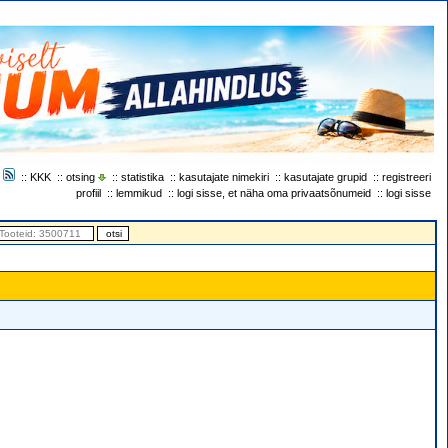
::
KKK
::
otsing
::
statistika
::
kasutajate nimekiri
::
kasutajate grupid
::
registreeri
profiil
::
lemmikud
::
logi sisse, et näha oma privaatsõnumeid
::
logi sisse