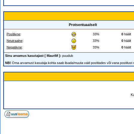
Protsentuaalselt
Positiivne
:
33%
0
häält
Neutraalne
:
33%
0
häält
Negatiivne
:
33%
0
häält
Sinu arvamus kasutajast [ MauriM ]:
puudub
NB!
Oma arvamust kasutaja kohta saab lisada/muuta vaid postitades või vana postitust
K