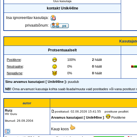
Uus kasutaja
kontakt Unik44lne
lisa ignoreeritav kasutaja:
privaatsõnum:
Kasutajat
Protsentuaalselt
Positiivne
:
100%
2
häält
Neutraalne
:
0%
0
häält
Negatiivne
:
0%
0
häält
Sinu arvamus kasutajast [ Unik44lne ]:
puudub
NB!
Oma arvamust kasutaja kohta saab lisada/muuta vaid postitades või vana postitust
autor
Rutz
postitatud: 02.06.2026 15:41:55
postituse pealkiri:
HV Guru
Arvamus kasutajast [ Unik44lne ]
:
Positiivne
liitunud: 26.09.2004
Kaup koos