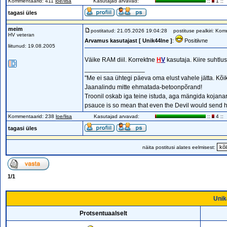
Kommentaarid: 411
loe/lisa
Kasutajad arvavad:
::
1 ::
tagasi üles
meim
postitatud: 21.05.2026 19:04:28
postituse pealkiri: Kom
HV veteran
Arvamus kasutajast [ Unik44lne ]
:
Positiivne
liitunud: 19.08.2005
Väike RAM diil. Korrektne
H
V
kasutaja. Kiire suhtl
_________________
"Me ei saa ühtegi päeva oma elust vahele jätta. Kõik 
Jaanalindu mitte ehmatada-betoonpõrand!
Troonil oskab iga teine istuda, aga mängida kojanarr
psauce is so mean that even the Devil would send h
Kommentaarid: 238
loe/lisa
Kasutajad arvavad:
::
4 ::
tagasi üles
näita postitusi alates eelmisest:
1
/
1
Unik
Protsentuaalselt