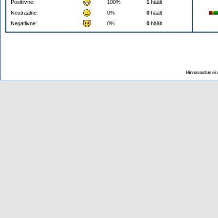
Positiivne:
100%
1
häält
Neutraalne:
0%
0
häält
Negatiivne:
0%
0
häält
Hinnavaatlus ei v