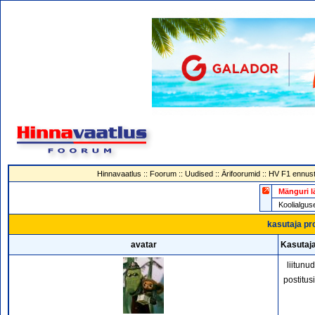
Hinnavaatlus
::
Foorum
::
Uudised
::
Ärifoorumid
::
HV F1 ennust
Mänguri l
Koolialg
kasutaja pro
avatar
Kasutaja
liitunu
postitus