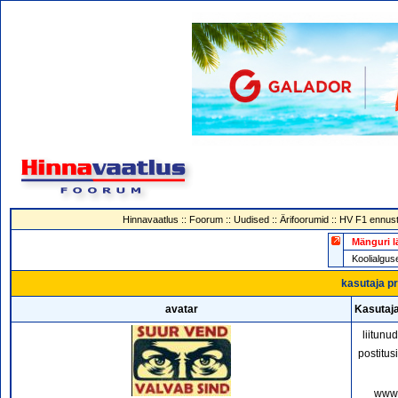
Hinnavaatlus
::
Foorum
::
Uudised
::
Ärifoorumid
::
HV F1 ennust
Mänguri l
Koolialg
kasutaja pr
avatar
Kasutaj
liitunu
postitus
www