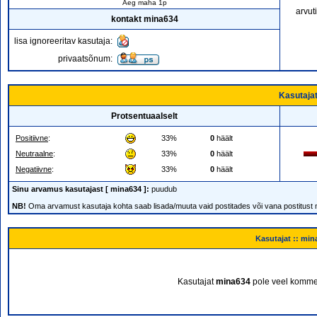
Aeg maha 1p
arvut
kontakt mina634
lisa ignoreeritav kasutaja:
privaatsõnum:
Kasutaja
Protsentuaalselt
Positiivne
:
33%
0
häält
Neutraalne
:
33%
0
häält
Negatiivne
:
33%
0
häält
Sinu arvamus kasutajast [ mina634 ]:
puudub
NB!
Oma arvamust kasutaja kohta saab lisada/muuta vaid postitades või vana postitust
Kasutajat :: min
Kasutajat
mina634
pole veel kommen