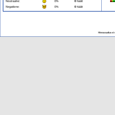
Neutraalne:
0%
0
häält
Negatiivne:
0%
0
häält
Hinnavaatlus ei v