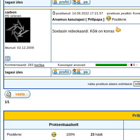
tagasi üles
carbon
postitatud: 14.06.2022 17:21:57
postituse pealkiri: Kom
HV veteran
Arvamus kasutajast [ Prillpapa ]
:
Positiivne
Soetasin videokaardi. Kõik on korras
liitunud: 02.12.2006
Kommentaarid: 283
loe/lisa
Kasutajad arvavad:
::
0 ::
tagasi üles
näita postitusi alates eelmisest:
1
/
1
Pril
Protsentuaalselt
Positiivne:
100%
23
häält