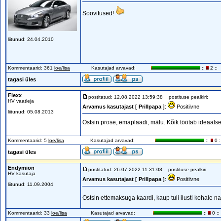
Soovitused!
liitunud: 24.04.2010
Kommentaarid: 361
loe/lisa
Kasutajad arvavad:
::
2 ::
tagasi üles
Flexx
postitatud: 12.08.2022 13:59:38
postituse pealkiri:
HV vaatleja
Arvamus kasutajast [ Prillpapa ]
:
Positiivne
liitunud: 05.08.2013
Ostsin prose, emaplaadi, mälu. Kõik töötab ideaalsel
Kommentaarid: 5
loe/lisa
Kasutajad arvavad:
::
0 :
tagasi üles
Endymion
postitatud: 26.07.2022 11:31:08
postituse pealkiri:
HV kasutaja
Arvamus kasutajast [ Prillpapa ]
:
Positiivne
liitunud: 11.09.2004
Ostsin ettemaksuga kaardi, kaup tuli ilusti kohale n
Kommentaarid: 33
loe/lisa
Kasutajad arvavad:
::
0 ::