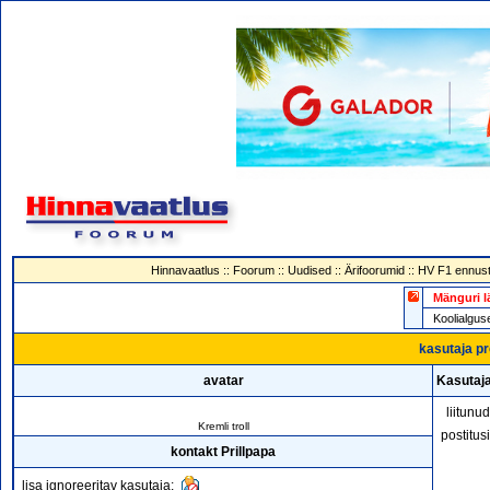
Hinnavaatlus
::
Foorum
::
Uudised
::
Ärifoorumid
::
HV F1 ennust
Mänguri l
Koolialg
kasutaja pro
avatar
Kasutaja
liitunu
Kremli troll
postitus
kontakt Prillpapa
lisa ignoreeritav kasutaja: