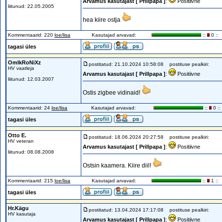
Arvamus kasutajast [ Prillpapa ]
:
Positiivne
liitunud: 22.05.2005
hea kiire ostja
Kommentaarid: 220
loe/lisa
Kasutajad arvavad:
::
0 ::
tagasi üles
OmIkRoNiXz
postitatud: 21.10.2024 10:58:08
postituse pealkiri:
HV vaatleja
Arvamus kasutajast [ Prillpapa ]
:
Positiivne
liitunud: 12.03.2007
Ostis zigbee vidinaid!
Kommentaarid: 24
loe/lisa
Kasutajad arvavad:
::
0 ::
tagasi üles
Otto E.
postitatud: 18.06.2024 20:27:58
postituse pealkiri:
HV veteran
Arvamus kasutajast [ Prillpapa ]
:
Positiivne
liitunud: 08.08.2008
Ostsin kaamera. Kiire diil!
Kommentaarid: 215
loe/lisa
Kasutajad arvavad:
::
1 ::
tagasi üles
Hr.Kägu
postitatud: 13.04.2024 17:17:08
postituse pealkiri:
HV kasutaja
Arvamus kasutajast [ Prillpapa ]
:
Positiivne