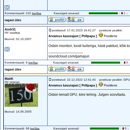
Kommentaarid: 232
loe/lisa
Kasutajad arvavad:
::
1 ::
tagasi üles
Andr31
postitatud: 17.01.2023 16:41:27
postituse pealkiri:
HV vaatleja
Arvamus kasutajast [ Prillpapa ]
:
Positiivne
liitunud: 02.10.2007
Ostsin monitori, toodi kulleriga, hästi pakitud, kõik 
_________________
soundcloud.com/gamajun
Kommentaarid: 8
loe/lisa
Kasutajad arvavad:
::
0 :
tagasi üles
MaitK
postitatud: 22.12.2022 12:41:44
postituse pealkiri: GPU
HV veteran
Arvamus kasutajast [ Prillpapa ]
:
Positiivne
Ostsin temalt GPU, kiire tehing. Julgen soovitada.
liitunud: 14.06.2005
Kommentaarid: 68
loe/lisa
Kasutajad arvavad:
::
0 ::