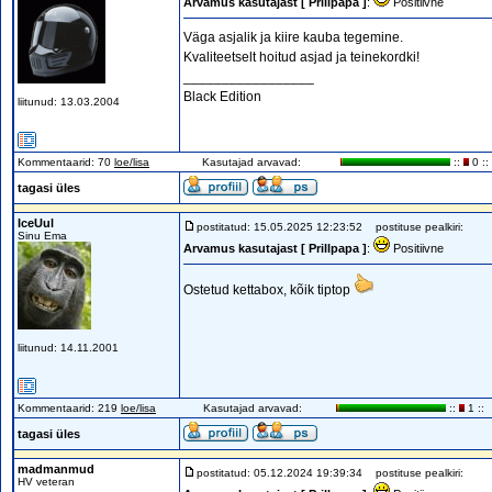
Arvamus kasutajast [ Prillpapa ]
:
Positiivne
Väga asjalik ja kiire kauba tegemine.
Kvaliteetselt hoitud asjad ja teinekordki!
_________________
Black Edition
liitunud: 13.03.2004
Kommentaarid: 70
loe/lisa
Kasutajad arvavad:
::
0 ::
tagasi üles
IceUul
postitatud: 15.05.2025 12:23:52
postituse pealkiri:
Sinu Ema
Arvamus kasutajast [ Prillpapa ]
:
Positiivne
Ostetud kettabox, kõik tiptop
liitunud: 14.11.2001
Kommentaarid: 219
loe/lisa
Kasutajad arvavad:
::
1 ::
tagasi üles
madmanmud
postitatud: 05.12.2024 19:39:34
postituse pealkiri:
HV veteran