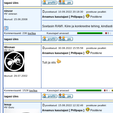
tagasi üles
ninzor
postitatud: 10.09.2022 20:18:30
postituse pealkiri:
HV veteran
Arvamus kasutajast [ Prillpapa ]
:
Positiivne
liitunud: 15.06.2008
Soetasin RAM'i. Kiire ja konkreetne tehing, kindlasti
Kommentaarid: 236
loe/lisa
Kasutajad arvavad:
::
0 ::
tagasi üles
Winman
postitatud: 30.08.2022 15:55:58
postituse pealkiri:
HV Guru
Arvamus kasutajast [ Prillpapa ]
:
Positiivne
Tuli ja viis
liitunud: 29.07.2002
Kommentaarid: 1528
loe/lisa
Kasutajad arvavad:
::
6 ::
tagasi üles
lexup
postitatud: 15.08.2022 12:32:46
postituse pealkiri:
HV Guru
Arvamus kasutajast [ Prillpapa ]
:
Positiivne