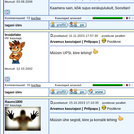
liitunud: 03.08.2006
Kaamera sain, kõik sujus eeskujulukult, Soovitan!
Kommentaarid: 72
loe/lisa
Kasutajad arvavad:
::
0 ::
tagasi üles
Insidefake
postitatud: 11.11.2023 17:57:30
postituse pealkiri:
HV kasutaja
Arvamus kasutajast [ Prillpapa ]
:
Positiivne
Müüsin UPSi, kiire tehing!
liitunud: 12.10.2002
Kommentaarid: 70
loe/lisa
Kasutajad arvavad:
::
0 ::
tagasi üles
Rauno1800
postitatud: 15.10.2023 17:10:35
postituse pealkiri:
HV kasutaja
Arvamus kasutajast [ Prillpapa ]
:
Positiivne
Müüsin ühe segisti, kiire ja korralik tehing