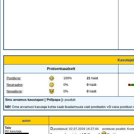
Kasutajat
Protsentuaalselt
Positiivne
:
100%
21
häält
Neutraalne
:
0%
0
häält
Negatiivne
:
0%
0
häält
Sinu arvamus kasutajast [ Prillpapa ]:
puudub
NB!
Oma arvamust kasutaja kohta saab lisada/muuta vaid postitades või vana postitust
autor
Teiv
postitatud: 02.07.2026 16:27:44
postituse pealkiri: Korre
HV kasutaja