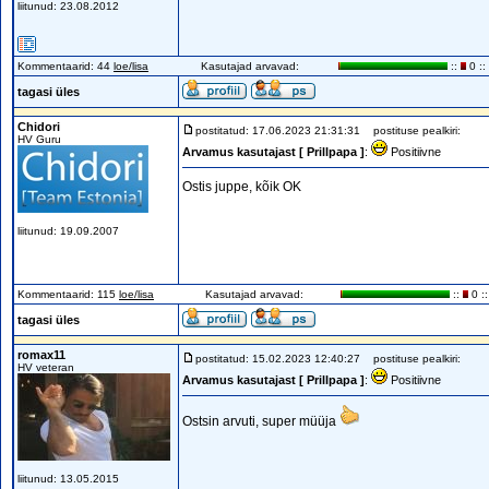
liitunud: 23.08.2012
Kommentaarid: 44
loe/lisa
Kasutajad arvavad:
::
0 ::
tagasi üles
Chidori
postitatud: 17.06.2023 21:31:31
postituse pealkiri:
HV Guru
Arvamus kasutajast [ Prillpapa ]
:
Positiivne
Ostis juppe, kõik OK
liitunud: 19.09.2007
Kommentaarid: 115
loe/lisa
Kasutajad arvavad:
::
0 ::
tagasi üles
romax11
postitatud: 15.02.2023 12:40:27
postituse pealkiri:
HV veteran
Arvamus kasutajast [ Prillpapa ]
:
Positiivne
Ostsin arvuti, super müüja
liitunud: 13.05.2015