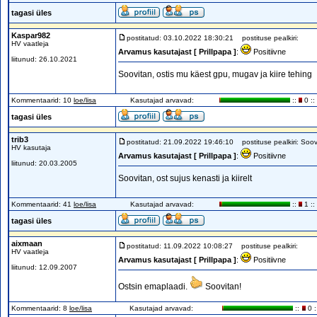
tagasi üles
Kaspar982
postitatud: 03.10.2022 18:30:21
postituse pealkiri:
HV vaatleja
Arvamus kasutajast [ Prillpapa ]
:
Positiivne
liitunud: 26.10.2021
Soovitan, ostis mu käest gpu, mugav ja kiire tehing
Kommentaarid: 10
loe/lisa
Kasutajad arvavad:
::
0 ::
tagasi üles
trib3
postitatud: 21.09.2022 19:46:10
postituse pealkiri: Soov
HV kasutaja
Arvamus kasutajast [ Prillpapa ]
:
Positiivne
liitunud: 20.03.2005
Soovitan, ost sujus kenasti ja kiirelt
Kommentaarid: 41
loe/lisa
Kasutajad arvavad:
::
1 ::
tagasi üles
aixmaan
postitatud: 11.09.2022 10:08:27
postituse pealkiri:
HV vaatleja
Arvamus kasutajast [ Prillpapa ]
:
Positiivne
liitunud: 12.09.2007
Ostsin emaplaadi.
Soovitan!
Kommentaarid: 8
loe/lisa
Kasutajad arvavad:
::
0 :