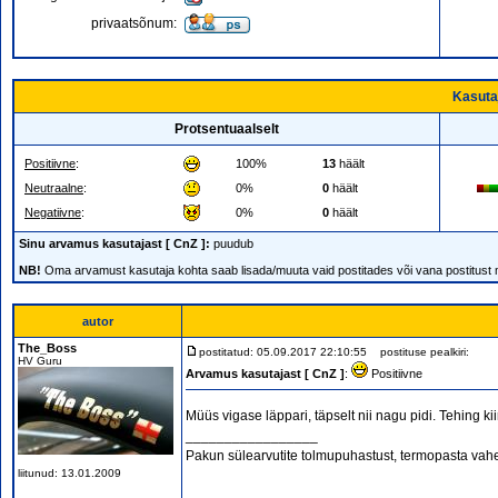
privaatsõnum:
Kasuta
Protsentuaalselt
Positiivne
:
100%
13
häält
Neutraalne
:
0%
0
häält
Negatiivne
:
0%
0
häält
Sinu arvamus kasutajast [ CnZ ]:
puudub
NB!
Oma arvamust kasutaja kohta saab lisada/muuta vaid postitades või vana postitust
autor
The_Boss
postitatud: 05.09.2017 22:10:55
postituse pealkiri:
HV Guru
Arvamus kasutajast [ CnZ ]
:
Positiivne
Müüs vigase läppari, täpselt nii nagu pidi. Tehing kii
_________________
Pakun sülearvutite tolmupuhastust, termopasta vahe
liitunud: 13.01.2009