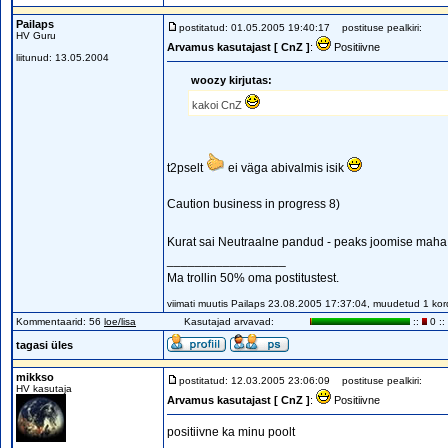
Pailaps
postitatud: 01.05.2005 19:40:17
postituse pealkiri:
HV Guru
Arvamus kasutajast [ CnZ ]
:
Positiivne
liitunud: 13.05.2004
woozy kirjutas:
kakoi CnZ
t2pselt
ei väga abivalmis isik
Caution business in progress 8)
Kurat sai Neutraalne pandud - peaks joomise maha
_________________
Ma trollin 50% oma postitustest.
viimati muutis Pailaps 23.08.2005 17:37:04, muudetud 1 kor
Kommentaarid: 56
loe/lisa
Kasutajad arvavad:
::
0 ::
tagasi üles
mikkso
postitatud: 12.03.2005 23:06:09
postituse pealkiri:
HV kasutaja
Arvamus kasutajast [ CnZ ]
:
Positiivne
positiivne ka minu poolt