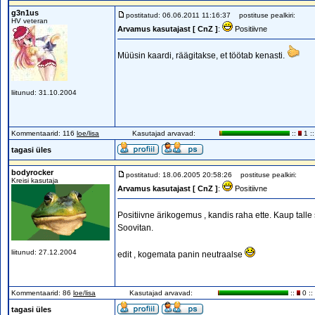
g3n1us
postitatud: 06.06.2011 11:16:37
postituse pealkiri:
HV veteran
Arvamus kasutajast [ CnZ ]
:
Positiivne
Müüsin kaardi, räägitakse, et töötab kenasti.
liitunud: 31.10.2004
Kommentaarid: 116
loe/lisa
Kasutajad arvavad:
::
1 ::
tagasi üles
bodyrocker
postitatud: 18.06.2005 20:58:26
postituse pealkiri:
Kreisi kasutaja
Arvamus kasutajast [ CnZ ]
:
Positiivne
Positiivne ärikogemus , kandis raha ette. Kaup tall
Soovitan.
liitunud: 27.12.2004
edit , kogemata panin neutraalse
Kommentaarid: 86
loe/lisa
Kasutajad arvavad:
::
0 ::
tagasi üles