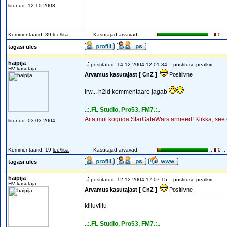
liitunud: 12.10.2003
Kommentaarid: 39
loe/lisa
Kasutajad arvavad:
::
0 ::
tagasi üles
haipija
postitatud: 14.12.2004 12:01:34
postituse pealkiri:
HV kasutaja
Arvamus kasutajast [ CnZ ]
:
Positiivne
irw... h2id kommentaare jagab
_________________
..:.FL Studio, Pro53, FM7.:..
Aita mul koguda StarGateWars armeed! Klikka, see o
liitunud: 03.03.2004
Kommentaarid: 19
loe/lisa
Kasutajad arvavad:
::
0 ::
tagasi üles
haipija
postitatud: 12.12.2004 17:07:15
postituse pealkiri:
HV kasutaja
Arvamus kasutajast [ CnZ ]
:
Positiivne
killuvillu
_________________
..:.FL Studio, Pro53, FM7.:..