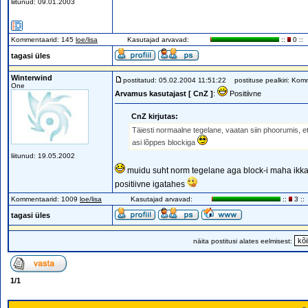
liitunud: 09.01.2003
Kommentaarid: 145
loe/lisa
Kasutajad arvavad:
::
0 ::
tagasi üles
Winterwind
postitatud: 05.02.2004 11:51:22
postituse pealkiri: Kom
One
Arvamus kasutajast [ CnZ ]
:
Positiivne
CnZ kirjutas:
Täiesti normaalne tegelane, vaatan siin phoorumis, et va
asi lõppes blockiga
liitunud: 19.05.2002
muidu suht norm tegelane aga block-i maha ikka
positiivne igatahes
Kommentaarid: 1009
loe/lisa
Kasutajad arvavad:
::
3 ::
tagasi üles
näita postitusi alates eelmisest:
1
/
1