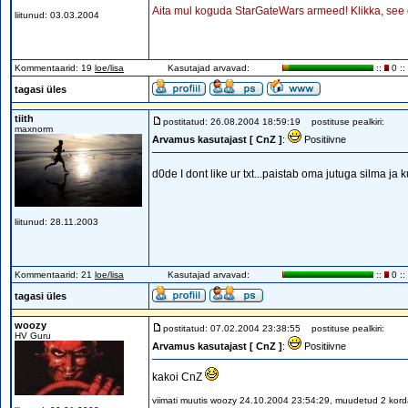
Aita mul koguda StarGateWars armeed! Klikka, see o
liitunud: 03.03.2004
Kommentaarid: 19
loe/lisa
Kasutajad arvavad:
::
0 ::
tagasi üles
tiith
postitatud: 26.08.2004 18:59:19
postituse pealkiri:
maxnorm
Arvamus kasutajast [ CnZ ]
:
Positiivne
d0de I dont like ur txt...paistab oma jutuga silma ja k
liitunud: 28.11.2003
Kommentaarid: 21
loe/lisa
Kasutajad arvavad:
::
0 ::
tagasi üles
woozy
postitatud: 07.02.2004 23:38:55
postituse pealkiri:
HV Guru
Arvamus kasutajast [ CnZ ]
:
Positiivne
kakoi CnZ
viimati muutis woozy 24.10.2004 23:54:29, muudetud 2 kor