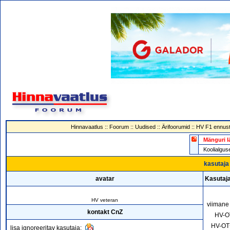
Hinnavaatlus
::
Foorum
::
Uudised
::
Ärifoorumid
::
HV F1 ennust
Mänguri l
Koolialg
kasutaja 
avatar
Kasutaj
HV veteran
viimane
kontakt CnZ
HV-O
HV-OT
lisa ignoreeritav kasutaja: