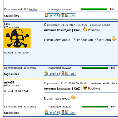
Kommentaarid: 361
loe/lisa
Kasutajad arvavad:
::
0 ::
tagasi üles
Link
postitatud: 30.06.2017 01:32:25
postituse pealkiri:
HV kasutaja
Arvamus kasutajast [ CnZ ]
:
Positiivne
Ostsin kõrvaklapid. Tõi kohale kah. Kõik bueno
liitunud: 17.06.2006
Kommentaarid: 31
loe/lisa
Kasutajad arvavad:
::
0 ::
tagasi üles
mike75
postitatud: 11.01.2016 00:19:10
postituse pealkiri: Arvam
HV kasutaja
Arvamus kasutajast [ CnZ ]
:
Positiivne
liitunud: 11.09.2007
Müüsin sülearvuti.
Kommentaarid: 85
loe/lisa
Kasutajad arvavad:
::
0 ::
tagasi üles