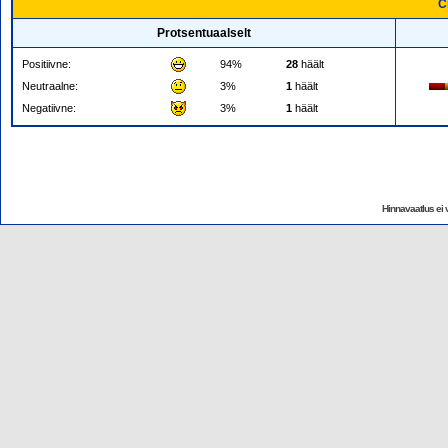
C
Protsentuaalselt
Positiivne:
94%
28
häält
Neutraalne:
3%
1
häält
Negatiivne:
3%
1
häält
Hinnavaatlus ei v