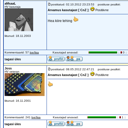
aMsaaL
postitatud: 02.10.2012 23:23:53
postituse pealkiri:
HV kasutaja
Arvamus kasutajast [ CnZ ]
:
Positiivne
Hea kiire tehing
liitunud: 18.11.2003
Kommentaarid: 57
loe/lisa
Kasutajad arvavad:
::
0 ::
tagasi üles
Joss
postitatud: 08.05.2012 22:47:21
postituse pealkiri:
HV veteran
Arvamus kasutajast [ CnZ ]
:
Positiivne
liitunud: 16.11.2001
Kommentaarid: 241
loe/lisa
Kasutajad arvavad:
::
1 ::
tagasi üles