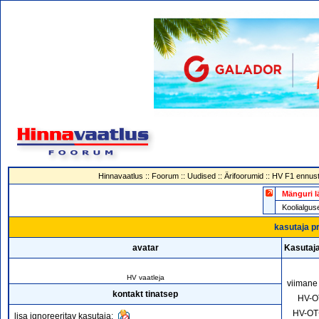
Hinnavaatlus
::
Foorum
::
Uudised
::
Ärifoorumid
::
HV F1 ennust
Mänguri l
Koolialg
kasutaja pr
avatar
Kasutaja
HV vaatleja
viimane
kontakt tinatsep
HV-O
HV-OT
lisa ignoreeritav kasutaja: