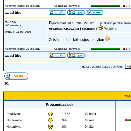
Kommentaarid: 86
loe/lisa
Kasutajad arvavad:
::
0 ::
tagasi üles
raunop
postitatud: 18.10.2019 22:33:13
postituse pealkiri: Kom
HV kasutaja
Arvamus kasutajast [ tinatsep ]
:
Positiivne
liitunud: 11.09.2006
Ostsin telefoni, kõik sujus, soovitan
Kommentaarid: 33
loe/lisa
Kasutajad arvavad:
::
1 ::
tagasi üles
näita postitusi alates eelmisest:
1
/
1
tin
Protsentuaalselt
Positiivne:
100%
10
häält
Neutraalne:
0%
0
häält
Negatiivne:
0%
0
häält