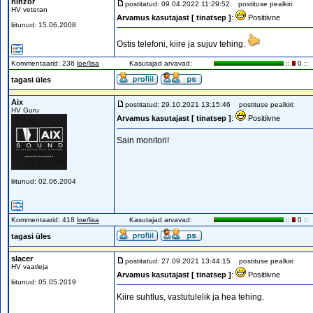
ninzor
postitatud: 09.04.2022 11:29:52
postituse pealkiri:
HV veteran
Arvamus kasutajast [ tinatsep ]
:
Positiivne
liitunud: 15.06.2008
Ostis telefoni, kiire ja sujuv tehing.
Kommentaarid: 236
loe/lisa
Kasutajad arvavad:
::
0 ::
tagasi üles
Aix
postitatud: 29.10.2021 13:15:46
postituse pealkiri:
HV Guru
Arvamus kasutajast [ tinatsep ]
:
Positiivne
Sain monitori!
liitunud: 02.06.2004
Kommentaarid: 418
loe/lisa
Kasutajad arvavad:
::
0 ::
tagasi üles
slacer
postitatud: 27.09.2021 13:44:15
postituse pealkiri:
HV vaatleja
Arvamus kasutajast [ tinatsep ]
:
Positiivne
liitunud: 05.05.2019
Kiire suhtlus, vastutulelik ja hea tehing.