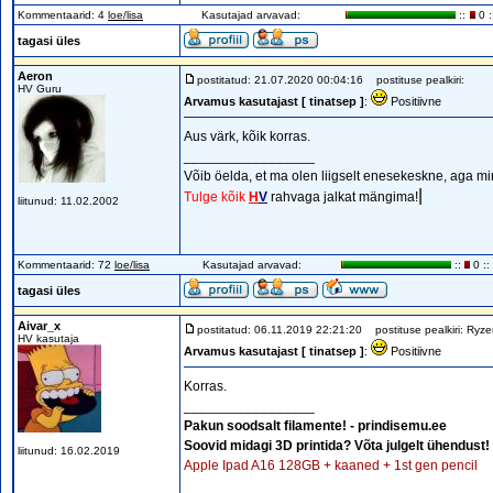
Kommentaarid: 4
loe/lisa
Kasutajad arvavad:
::
0 :
tagasi üles
Aeron
postitatud: 21.07.2020 00:04:16
postituse pealkiri:
HV Guru
Arvamus kasutajast [ tinatsep ]
:
Positiivne
Aus värk, kõik korras.
_________________
Võib öelda, et ma olen liigselt enesekeskne, aga min
|
Tulge kõik
H
V
rahvaga jalkat mängima!
liitunud: 11.02.2002
Kommentaarid: 72
loe/lisa
Kasutajad arvavad:
::
0 ::
tagasi üles
Aivar_x
postitatud: 06.11.2019 22:21:20
postituse pealkiri: Ryz
HV kasutaja
Arvamus kasutajast [ tinatsep ]
:
Positiivne
Korras.
_________________
Pakun soodsalt filamente! - prindisemu.ee
Soovid midagi 3D printida? Võta julgelt ühendust!
liitunud: 16.02.2019
Apple Ipad A16 128GB + kaaned + 1st gen pencil