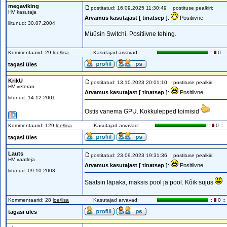
megaviking
postitatud: 16.09.2025 11:30:49
postituse pealkiri:
HV kasutaja
Arvamus kasutajast [ tinatsep ]
:
Positiivne
liitunud: 30.07.2004
Müüsin Switchi. Positiivne tehing.
Kommentaarid: 29
loe/lisa
Kasutajad arvavad:
::
0 ::
tagasi üles
KrikU
postitatud: 13.10.2023 20:01:10
postituse pealkiri:
HV veteran
Arvamus kasutajast [ tinatsep ]
:
Positiivne
liitunud: 14.12.2001
Ostis vanema GPU. Kokkulepped toimisid
Kommentaarid: 129
loe/lisa
Kasutajad arvavad:
::
0 ::
tagasi üles
Lauts
postitatud: 23.09.2023 19:31:36
postituse pealkiri:
HV vaatleja
Arvamus kasutajast [ tinatsep ]
:
Positiivne
liitunud: 09.10.2003
Saatsin läpaka, maksis pool ja pool. Kõik sujus
Kommentaarid: 28
loe/lisa
Kasutajad arvavad:
::
0 ::
tagasi üles