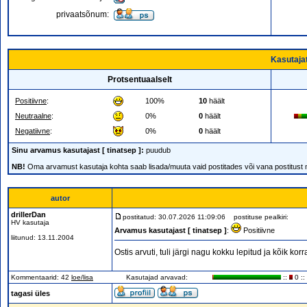
privaatsõnum:
Kasutaja
Protsentuaalselt
Positiivne
:
100%
10
häält
Neutraalne
:
0%
0
häält
Negatiivne
:
0%
0
häält
Sinu arvamus kasutajast [ tinatsep ]:
puudub
NB!
Oma arvamust kasutaja kohta saab lisada/muuta vaid postitades või vana postitust
autor
drillerDan
postitatud: 30.07.2026 11:09:06
postituse pealkiri:
HV kasutaja
Arvamus kasutajast [ tinatsep ]
:
Positiivne
liitunud: 13.11.2004
Ostis arvuti, tuli järgi nagu kokku lepitud ja kõik korra
Kommentaarid: 42
loe/lisa
Kasutajad arvavad:
::
0 ::
tagasi üles