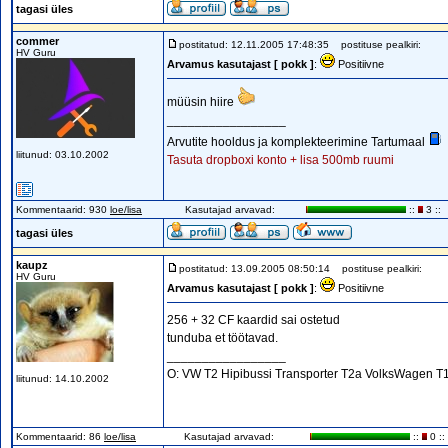
tagasi üles
commer
postitatud: 12.11.2005 17:48:35
postituse pealkiri:
HV Guru
Arvamus kasutajast [ pokk ]
:
Positiivne
müüsin hiire
_________________
Arvutite hooldus ja komplekteerimine Tartumaal
liitunud: 03.10.2002
Tasuta dropboxi konto + lisa 500mb ruumi
Kommentaarid: 930
loe/lisa
Kasutajad arvavad:
::
3 ::
tagasi üles
kaupz
postitatud: 13.09.2005 08:50:14
postituse pealkiri:
HV Guru
Arvamus kasutajast [ pokk ]
:
Positiivne
256 + 32 CF kaardid sai ostetud
tunduba et töötavad.
_________________
O: VW T2 Hipibussi Transporter T2a VolksWagen T1
liitunud: 14.10.2002
Kommentaarid: 86
loe/lisa
Kasutajad arvavad:
::
0 ::