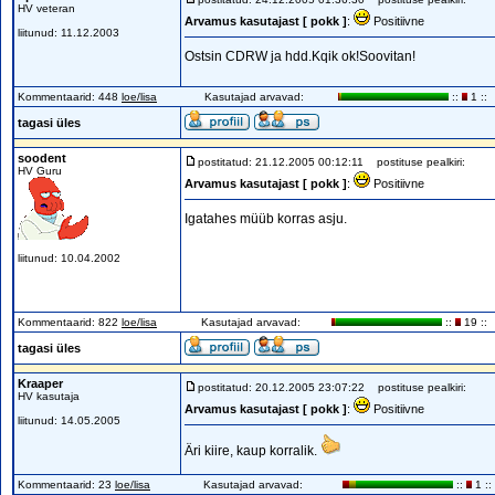
HV veteran
Arvamus kasutajast [ pokk ]
:
Positiivne
liitunud: 11.12.2003
Ostsin CDRW ja hdd.Kqik ok!Soovitan!
Kommentaarid: 448
loe/lisa
Kasutajad arvavad:
::
1 ::
tagasi üles
soodent
postitatud: 21.12.2005 00:12:11
postituse pealkiri:
HV Guru
Arvamus kasutajast [ pokk ]
:
Positiivne
Igatahes müüb korras asju.
liitunud: 10.04.2002
Kommentaarid: 822
loe/lisa
Kasutajad arvavad:
::
19 ::
tagasi üles
Kraaper
postitatud: 20.12.2005 23:07:22
postituse pealkiri:
HV kasutaja
Arvamus kasutajast [ pokk ]
:
Positiivne
liitunud: 14.05.2005
Äri kiire, kaup korralik.
Kommentaarid: 23
loe/lisa
Kasutajad arvavad:
::
1 ::