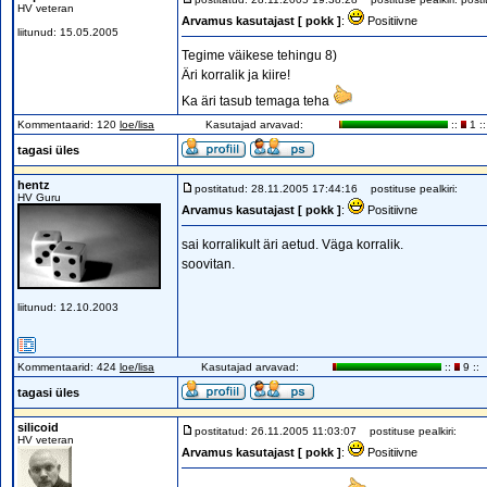
HV veteran
Arvamus kasutajast [ pokk ]
:
Positiivne
liitunud: 15.05.2005
Tegime väikese tehingu 8)
Äri korralik ja kiire!
Ka äri tasub temaga teha
Kommentaarid: 120
loe/lisa
Kasutajad arvavad:
::
1 ::
tagasi üles
hentz
postitatud: 28.11.2005 17:44:16
postituse pealkiri:
HV Guru
Arvamus kasutajast [ pokk ]
:
Positiivne
sai korralikult äri aetud. Väga korralik.
soovitan.
liitunud: 12.10.2003
Kommentaarid: 424
loe/lisa
Kasutajad arvavad:
::
9 ::
tagasi üles
silicoid
postitatud: 26.11.2005 11:03:07
postituse pealkiri:
HV veteran
Arvamus kasutajast [ pokk ]
:
Positiivne