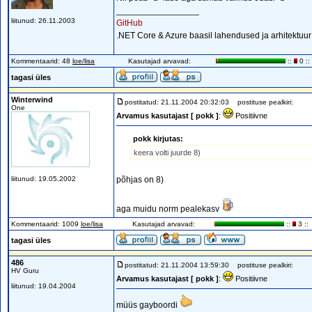
_________________
liitunud: 26.11.2003
GitHub
.NET Core & Azure baasil lahendused ja arhitektuur 
Kommentaarid: 48
loe/lisa
Kasutajad arvavad:
::
0 ::
tagasi üles
Winterwind
postitatud: 21.11.2004 20:32:03
postituse pealkiri:
One
Arvamus kasutajast [ pokk ]
:
Positiivne
pokk kirjutas:
keera volti juurde 8)
liitunud: 19.05.2002
põhjas on 8)
aga muidu norm pealekasv
Kommentaarid: 1009
loe/lisa
Kasutajad arvavad:
::
3 ::
tagasi üles
486
postitatud: 21.11.2004 13:59:30
postituse pealkiri:
HV Guru
Arvamus kasutajast [ pokk ]
:
Positiivne
liitunud: 19.04.2004
müüs gayboordi