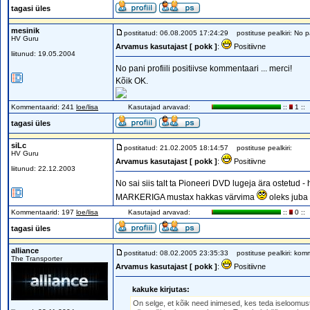
tagasi üles
mesinik
postitatud: 06.08.2005 17:24:29
postituse pealkiri: No pan
HV Guru
Arvamus kasutajast [ pokk ]
:
Positiivne
liitunud: 19.05.2004
No pani profiili positiivse kommentaari ... merci!
Kõik OK.
Kommentaarid: 241
loe/lisa
Kasutajad arvavad:
::
1 ::
tagasi üles
siLc
postitatud: 21.02.2005 18:14:57
postituse pealkiri:
HV Guru
Arvamus kasutajast [ pokk ]
:
Positiivne
liitunud: 22.12.2003
No sai siis talt ta Pioneeri DVD lugeja ära ostetud
MARKERIGA mustax hakkas värvima
oleks juba 
Kommentaarid: 197
loe/lisa
Kasutajad arvavad:
::
0 ::
tagasi üles
alliance
postitatud: 08.02.2005 23:35:33
postituse pealkiri: kom
The Transporter
Arvamus kasutajast [ pokk ]
:
Positiivne
kakuke kirjutas:
On selge, et kõik need inimesed, kes teda iseloomus