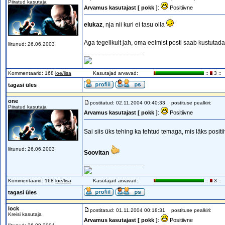
Piiratud kasutaja
Arvamus kasutajast [ pokk ]
:
Positiivne
elukaz
, nja nii kuri ei tasu olla
Aga tegelikult jah, oma eelmist posti saab kustutada(
liitunud: 26.06.2003
_________________
Kommentaarid: 168
loe/lisa
Kasutajad arvavad:
::
3 ::
tagasi üles
one
postitatud: 02.11.2004 00:40:33
postituse pealkiri:
Piiratud kasutaja
Arvamus kasutajast [ pokk ]
:
Positiivne
Sai siis üks tehing ka tehtud temaga, mis läks positi
liitunud: 26.06.2003
Soovitan
_________________
Kommentaarid: 168
loe/lisa
Kasutajad arvavad:
::
3 ::
tagasi üles
lock
postitatud: 01.11.2004 00:18:31
postituse pealkiri:
Kreisi kasutaja
Arvamus kasutajast [ pokk ]
:
Positiivne