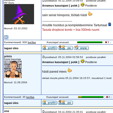
postitatud: 05.11.2004 15:09:55
postituse pealkiri:
HV Guru
Arvamus kasutajast [ pokk ]
:
Positiivne
sain serial hiirepoisi, töötab hästi
_________________
Arvutite hooldus ja komplekteerimine Tartumaal
liitunud: 03.10.2002
Tasuta dropboxi konto + lisa 500mb ruumi
Kommentaarid: 930
loe/lisa
Kasutajad arvavad:
::
3 ::
tagasi üles
prints
postitatud: 05.11.2004 02:56:53
postituse pealkiri:
Kreisi kasutaja
Arvamus kasutajast [ pokk ]
:
Positiivne
hästi paned mees
viimati muutis prints 05.11.2004 16:15:57, muudetud 1 kord
liitunud: 11.09.2004
Kommentaarid: 35
loe/lisa
Kasutajad arvavad:
::
0 ::
tagasi üles
one
postitatud: 03.11.2004 21:35:01
postituse pealkiri: