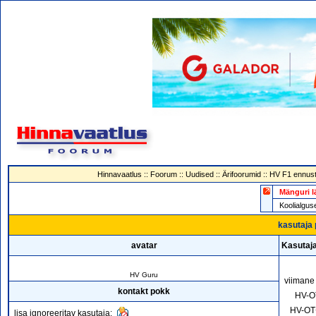
Hinnavaatlus
::
Foorum
::
Uudised
::
Ärifoorumid
::
HV F1 ennust
Mänguri l
Koolialg
kasutaja 
avatar
Kasutaj
HV Guru
viimane
kontakt pokk
HV-O
HV-OT
lisa ignoreeritav kasutaja: