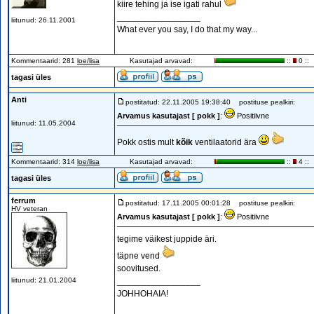
kiire tehing ja ise igati rahul
_________________
liitunud: 26.11.2001
What ever you say, I do that my way...
Kommentaarid: 281
loe/lisa
Kasutajad arvavad:
::
0 ::
tagasi üles
Anti
postitatud: 22.11.2005 19:38:40
postituse pealkiri:
Arvamus kasutajast [ pokk ]
:
Positiivne
liitunud: 11.05.2004
Pokk ostis mult
kõik
ventilaatorid ära
Kommentaarid: 314
loe/lisa
Kasutajad arvavad:
::
4 ::
tagasi üles
ferrum
postitatud: 17.11.2005 00:01:28
postituse pealkiri:
HV veteran
Arvamus kasutajast [ pokk ]
:
Positiivne
tegime väikest juppide äri.
täpne vend
soovitused.
liitunud: 21.01.2004
_________________
JOHHOHAIA!