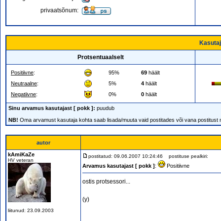
privaatsõnum:
Kasutaj
Protsentuaalselt
Positiivne
:
95%
69
häält
Neutraalne
:
5%
4
häält
Negatiivne
:
0%
0
häält
Sinu arvamus kasutajast [ pokk ]:
puudub
NB!
Oma arvamust kasutaja kohta saab lisada/muuta vaid postitades või vana postitust
autor
kAmiKaZe
postitatud: 09.06.2007 10:24:46
postituse pealkiri:
HV veteran
Arvamus kasutajast [ pokk ]
:
Positiivne
ostis protsessori...
(y)
liitunud: 23.09.2003