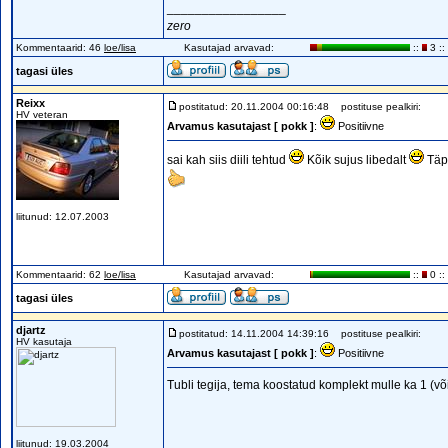
_________________
zero
Kommentaarid: 46
loe/lisa
Kasutajad arvavad:
::
3 ::
tagasi üles
Reixx
postitatud: 20.11.2004 00:16:48
postituse pealkiri:
HV veteran
Arvamus kasutajast [ pokk ]
:
Positiivne
sai kah siis diili tehtud
Kõik sujus libedalt
Täp
liitunud: 12.07.2003
Kommentaarid: 62
loe/lisa
Kasutajad arvavad:
::
0 ::
tagasi üles
djartz
postitatud: 14.11.2004 14:39:16
postituse pealkiri:
HV kasutaja
Arvamus kasutajast [ pokk ]
:
Positiivne
Tubli tegija, tema koostatud komplekt mulle ka 1 (või
liitunud: 19.03.2004