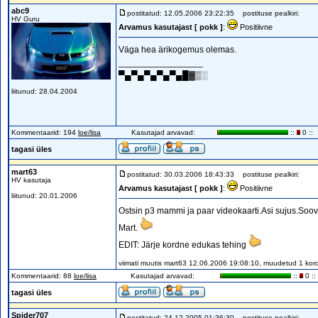
abc9
postitatud: 12.05.2006 23:22:35
postituse pealkiri:
HV Guru
Arvamus kasutajast [ pokk ]
:
Positiivne
Väga hea ärikogemus olemas.
_________________
▀▄▀▄▀▄▀▄▀▄█▓▒░
liitunud: 28.04.2004
Kommentaarid: 194
loe/lisa
Kasutajad arvavad:
::
0 ::
tagasi üles
mart63
postitatud: 30.03.2006 18:43:33
postituse pealkiri:
HV kasutaja
Arvamus kasutajast [ pokk ]
:
Positiivne
liitunud: 20.01.2006
Ostsin p3 mammi ja paar videokaarti.Asi sujus.Soov
Mart.
EDIT: Järje kordne edukas tehing
viimati muutis mart63 12.06.2006 19:08:10, muudetud 1 kor
Kommentaarid: 88
loe/lisa
Kasutajad arvavad:
::
0 ::
tagasi üles
Spider707
postitatud: 24.12.2005 01:36:30
postituse pealkiri: