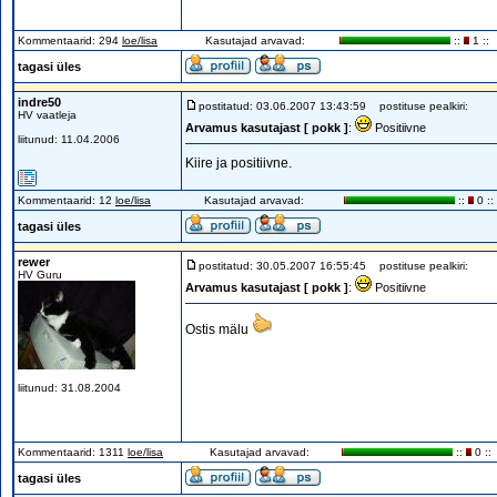
Kommentaarid: 294
loe/lisa
Kasutajad arvavad:
::
1 ::
tagasi üles
indre50
postitatud: 03.06.2007 13:43:59
postituse pealkiri:
HV vaatleja
Arvamus kasutajast [ pokk ]
:
Positiivne
liitunud: 11.04.2006
Kiire ja positiivne.
Kommentaarid: 12
loe/lisa
Kasutajad arvavad:
::
0 ::
tagasi üles
rewer
postitatud: 30.05.2007 16:55:45
postituse pealkiri:
HV Guru
Arvamus kasutajast [ pokk ]
:
Positiivne
Ostis mälu
liitunud: 31.08.2004
Kommentaarid: 1311
loe/lisa
Kasutajad arvavad:
::
0 ::
tagasi üles