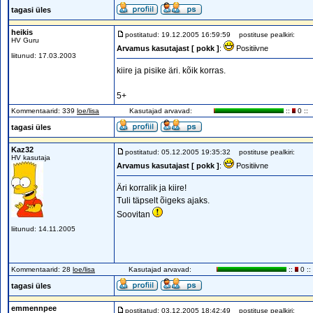
tagasi üles
heikis
postitatud: 19.12.2005 16:59:59
postituse pealkiri:
HV Guru
Arvamus kasutajast [ pokk ]
:
Positiivne
liitunud: 17.03.2003
kiire ja pisike äri. kõik korras.
5+
Kommentaarid: 339
loe/lisa
Kasutajad arvavad:
::
0 ::
tagasi üles
Kaz32
postitatud: 05.12.2005 19:35:32
postituse pealkiri:
HV kasutaja
Arvamus kasutajast [ pokk ]
:
Positiivne
Äri korralik ja kiire!
Tuli täpselt õigeks ajaks.
Soovitan
liitunud: 14.11.2005
Kommentaarid: 28
loe/lisa
Kasutajad arvavad:
::
0 ::
tagasi üles
emmennpee
postitatud: 03.12.2005 18:42:49
postituse pealkiri: