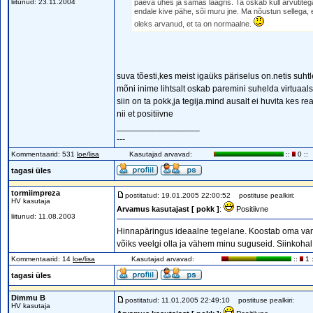
liitunud: 23.11.2004
päeva ühes ja samas laagris. Ta oskab küll arvutitega ü
endale kive pähe, sõi muru jne. Ma nõustun sellega, et
oleks arvanud, et ta on normaalne.
suva tõesti,kes meist igaüks päriselus on.netis suht
mõni inime lihtsalt oskab paremini suhelda virtuaal
siin on ta pokk,ja tegija.mind ausalt ei huvita kes rea
nii et positiivne
_________________
---
Kommentaarid: 531
loe/lisa
Kasutajad arvavad:
::
0 ::
tagasi üles
tormiimpreza
postitatud: 19.01.2005 22:00:52
postituse pealkiri:
HV kasutaja
Arvamus kasutajast [ pokk ]
:
Positiivne
liitunud: 11.08.2003
Hinnapäringus ideaalne tegelane. Koostab oma vanu
võiks veelgi olla ja vähem minu suguseid. Siinkohal 
Kommentaarid: 14
loe/lisa
Kasutajad arvavad:
::
1 :
tagasi üles
Dimmu B
postitatud: 11.01.2005 22:49:10
postituse pealkiri:
HV kasutaja