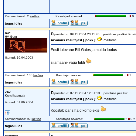
Kommentaarid: 2
loe/lisa
Kasutajad arvavad:
::
0 :
tagasi üles
Ra*
postitatud: 09.11.2004 23:11:48
postituse pealkiri: Positi
HV Guru
Arvamus kasutajast [ pokk ]
:
Positiivne
Eesti tulevane Bill Gates ja muidu lootus.
liitunud: 19.04.2003
siiamaani- väga tubli
Kommentaarid: 135
loe/lisa
Kasutajad arvavad:
::
1 ::
tagasi üles
ZaZ
postitatud: 07.11.2004 12:31:13
postituse pealkiri:
Kreisi kasutaja
Arvamus kasutajast [ pokk ]
:
Positiivne
liitunud: 01.06.2004
Koostab päris häid komplekte
Kommentaarid: 92
loe/lisa
Kasutajad arvavad:
::
0 ::
tagasi üles
commer