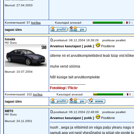
liitunud: 27.04.2003
Kommentaarid: 57
loe/lisa
Kasutajad arvavad:
::
0 ::
tagasi üles
hmekk
postitatud: 08.12.2004 18:38:26
postituse pealkiri:
HV Guru
Arvamus kasutajast [ pokk ]
:
Positiivne
ütleme nii et arvutikomplektidest teab tüüp vist kõike
muhe vend sööma
liitunud: 10.07.2004
NB! küsige talt arvutikomplekte
_________________
Fotoblogi
/
Flickr
Kommentaarid: 102
loe/lisa
Kasutajad arvavad:
::
0 ::
tagasi üles
M8T0
postitatud: 06.12.2004 22:48:09
postituse pealkiri:
HV Guru
Arvamus kasutajast [ pokk ]
:
Positiivne
liitunud: 24.11.2001
nuoh , aega ja viitsimist on väga palju ylearu nag
samuti aga vot neid yhesõnalisi ja pöial-yle-poste tuleb