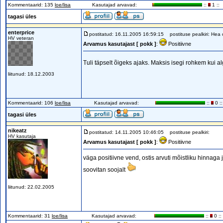
Kommentaarid: 135
loe/lisa
Kasutajad arvavad:
::
1 ::
tagasi üles
enterprice
postitatud: 16.11.2005 16:59:15
postituse pealkiri: Hea 
HV veteran
Arvamus kasutajast [ pokk ]
:
Positiivne
Tuli täpselt õigeks ajaks. Maksis isegi rohkem kui a
liitunud: 18.12.2003
Kommentaarid: 106
loe/lisa
Kasutajad arvavad:
::
0 ::
tagasi üles
nikeatz
postitatud: 14.11.2005 10:46:05
postituse pealkiri:
HV kasutaja
Arvamus kasutajast [ pokk ]
:
Positiivne
väga positiivne vend, ostis arvuti mõistliku hinnaga ja 
soovitan soojalt
liitunud: 22.02.2005
Kommentaarid: 31
loe/lisa
Kasutajad arvavad:
::
0 ::