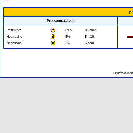
po
Protsentuaalselt
Positiivne:
89%
85
häält
Neutraalne:
5%
5
häält
Negatiivne:
6%
6
häält
Hinnavaatlus ei v