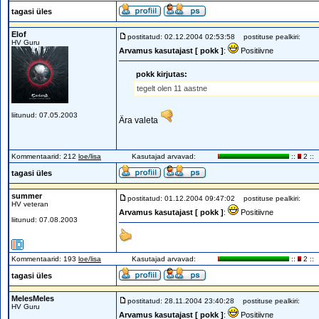
tagasi üles
Elof
postitatud: 02.12.2004 02:53:58
postituse pealkiri:
HV Guru
Arvamus kasutajast [ pokk ]
:
Positiivne
pokk kirjutas:
tegelt olen 11 aastne
liitunud: 07.05.2003
Ära valeta
Kommentaarid: 212
loe/lisa
Kasutajad arvavad:
::
2 ::
tagasi üles
summer
postitatud: 01.12.2004 09:47:02
postituse pealkiri:
HV veteran
Arvamus kasutajast [ pokk ]
:
Positiivne
liitunud: 07.08.2003
Kommentaarid: 193
loe/lisa
Kasutajad arvavad:
::
2 ::
tagasi üles
MelesMeles
postitatud: 28.11.2004 23:40:28
postituse pealkiri:
HV Guru
Arvamus kasutajast [ pokk ]
:
Positiivne