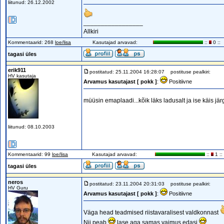
liitunud: 26.12.2002
_________________
Allkiri
Kommentaarid: 268
loe/lisa
Kasutajad arvavad:
::
0 ::
tagasi üles
erik911
postitatud: 25.11.2004 16:28:07
postituse pealkiri:
HV kasutaja
Arvamus kasutajast [ pokk ]
:
Positiivne
müüsin emaplaadi...kõik läks ladusalt ja ise käis jär
liitunud: 08.10.2003
Kommentaarid: 99
loe/lisa
Kasutajad arvavad:
::
1 ::
tagasi üles
neros
postitatud: 23.11.2004 20:31:03
postituse pealkiri:
HV Guru
Arvamus kasutajast [ pokk ]
:
Positiivne
Väga head teadmised riistavaralisest valdkonnast
Nii peab
lase aga samas vaimus edasi