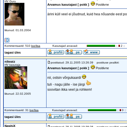
HV Guru
Arvamus kasutajast [ pokk ]
:
Positiivne
ärini küll veel ei jõudnud, kuid hea nõuande eest po
liitunud: 01.03.2004
Kommentaarid: 510
loe/lisa
Kasutajad arvavad:
::
2 ::
tagasi üles
nikeatz
postitatud: 29.11.2005 13:26:39
postituse pealkiri:
HV kasutaja
Arvamus kasutajast [ pokk ]
:
Positiivne
nii, ostsin võrgukaardi
tuli - nagu jälle - ise järgi
soovitan ikka veel ja rohkem!
liitunud: 22.02.2005
Kommentaarid: 31
loe/lisa
Kasutajad arvavad:
::
0 ::
tagasi üles
NephiX
postitatud: 28.11.2005 19:38:28
postituse pealkiri: postit