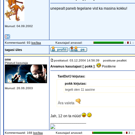
unepealt paneb tegelane vist ka masina kokku!
liitunud: 04.09.2002
Kommentaarid: 93
loe/lisa
Kasutajad arvavad:
::
1 ::
tagasi üles
one
postitatud: 03.12.2004 14:56:39
postituse pealkiri:
Piiratud kasutaja
Arvamus kasutajast [ pokk ]
:
Positiivne
TanElofJ kirjutas:
pokk kirjutas:
liitunud: 26.06.2003
tegelt olen 11 aastne
Ära valeta
Jah, 12 on ta nüüd
_________________
Kommentaarid: 168
loe/lisa
Kasutajad arvavad:
::
3 ::