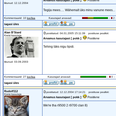
Arvamus kasutajast [ pokk ]
:
Positiivne
liitunud: 12.12.2004
Tegija mees..... Wähemalt üks minu vanune mees...
Kommentaarid: 10
loe/lisa
Kasutajad arvavad:
::
2 :
tagasi üles
Alan B'Stard
postitatud: 04.01.2005 15:11:39
postituse pealkiri:
Kreisi kasutaja
Arvamus kasutajast [ pokk ]
:
Positiivne
Tehing läks nigu lipsti.
liitunud: 03.09.2003
Kommentaarid: 27
loe/lisa
Kasutajad arvavad:
::
0 ::
tagasi üles
Rudolf112
postitatud: 12.12.2004 17:14:21
postituse pealkiri:
Kreisi kasutaja
Arvamus kasutajast [ pokk ]
:
Positiivne
We're tha r9500 2 r9700 clan 8)