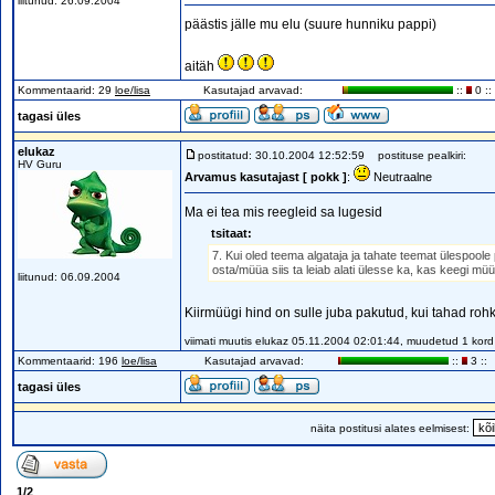
liitunud: 26.09.2004
päästis jälle mu elu (suure hunniku pappi)
aitäh
Kommentaarid: 29
loe/lisa
Kasutajad arvavad:
::
0 ::
tagasi üles
elukaz
postitatud: 30.10.2004 12:52:59
postituse pealkiri:
HV Guru
Arvamus kasutajast [ pokk ]
:
Neutraalne
Ma ei tea mis reegleid sa lugesid
tsitaat:
7. Kui oled teema algataja ja tahate teemat ülespoole
osta/müüa siis ta leiab alati ülesse ka, kas keegi mü
liitunud: 06.09.2004
Kiirmüügi hind on sulle juba pakutud, kui tahad ro
viimati muutis elukaz 05.11.2004 02:01:44, muudetud 1 kord
Kommentaarid: 196
loe/lisa
Kasutajad arvavad:
::
3 ::
tagasi üles
näita postitusi alates eelmisest:
1
/
2