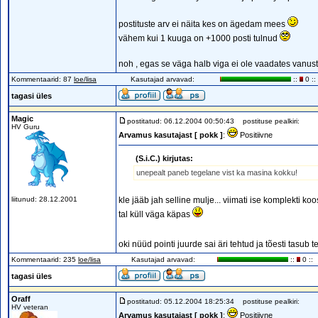
postituste arv ei näita kes on ägedam mees
vähem kui 1 kuuga on +1000 posti tulnud
noh , egas se väga halb viga ei ole vaadates vanust ,
Kommentaarid: 87
loe/lisa
Kasutajad arvavad:
::
0 ::
tagasi üles
Magic
postitatud: 06.12.2004 00:50:43
postituse pealkiri:
HV Guru
Arvamus kasutajast [ pokk ]
:
Positiivne
(S.i.C.) kirjutas:
unepealt paneb tegelane vist ka masina kokku!
liitunud: 28.12.2001
kle jääb jah selline mulje... viimati ise komplekti k
tal küll väga käpas
oki nüüd pointi juurde sai äri tehtud ja tõesti tasub
Kommentaarid: 235
loe/lisa
Kasutajad arvavad:
::
0 ::
tagasi üles
Oraff
postitatud: 05.12.2004 18:25:34
postituse pealkiri:
HV veteran
Arvamus kasutajast [ pokk ]
:
Positiivne