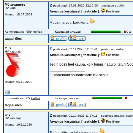
Mõttetumees
postitatud: 14.03.2026 22:19:58
postituse pealkiri:
HV Guru
Arvamus kasutajast [ testicide ]
:
Positiivne
liitunud: 18.07.2003
Müüsin arvuti, kõik kena
Kommentaarid: 659
loe/lisa
Kasutajad arvavad:
::
0 ::
tagasi üles
Y_S
postitatud: 02.11.2025 12:32:41
postituse pealkiri:
HV kasutaja
Arvamus kasutajast [ testicide ]
:
Positiivne
Tegin posti teel kaupa, kõik toimis nagu õlitatult! So
_________________
O: vanemaid soundikaarte ISA siinile
liitunud: 04.12.2002
Kommentaarid: 85
loe/lisa
Kasutajad arvavad:
::
0 ::
tagasi üles
anv
postitatud: 01.10.2025 11:57:11
postituse pealkiri: ostsin
HV kasutaja
Arvamus kasutajast [ testicide ]
:
Positiivne
liitunud: 16.11.2020
Tehing kiire, asjalik kaupmees