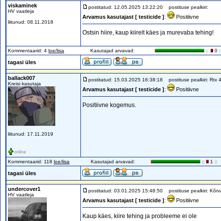
viskaminek
postitatud: 12.05.2025 13:22:20
postituse pealkiri:
HV vaatleja
Arvamus kasutajast [ testicide ]
:
Positiivne
liitunud: 08.11.2018
Ostsin hiire, kaup kiirelt käes ja murevaba tehing!
Kommentaarid: 4
loe/lisa
Kasutajad arvavad:
::
0 :
tagasi üles
ballack007
postitatud: 15.03.2025 16:38:18
postituse pealkiri: Rtx 4
Kreisi kasutaja
Arvamus kasutajast [ testicide ]
:
Positiivne
Positiivne kogemus.
liitunud: 17.11.2019
Kommentaarid: 118
loe/lisa
Kasutajad arvavad:
::
1 ::
tagasi üles
undercover1
postitatud: 03.01.2025 15:48:50
postituse pealkiri: Kõrv
HV vaatleja
Arvamus kasutajast [ testicide ]
:
Positiivne
Kaup käes, kiire tehing ja probleeme ei ole