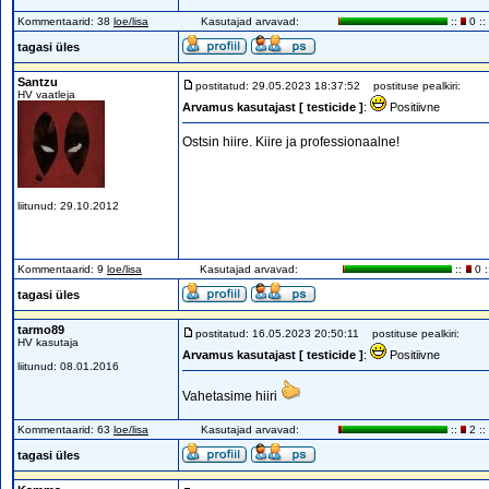
Kommentaarid: 38
loe/lisa
Kasutajad arvavad:
::
0 ::
tagasi üles
Santzu
postitatud: 29.05.2023 18:37:52
postituse pealkiri:
HV vaatleja
Arvamus kasutajast [ testicide ]
:
Positiivne
Ostsin hiire. Kiire ja professionaalne!
liitunud: 29.10.2012
Kommentaarid: 9
loe/lisa
Kasutajad arvavad:
::
0 :
tagasi üles
tarmo89
postitatud: 16.05.2023 20:50:11
postituse pealkiri:
HV kasutaja
Arvamus kasutajast [ testicide ]
:
Positiivne
liitunud: 08.01.2016
Vahetasime hiiri
Kommentaarid: 63
loe/lisa
Kasutajad arvavad:
::
2 ::
tagasi üles