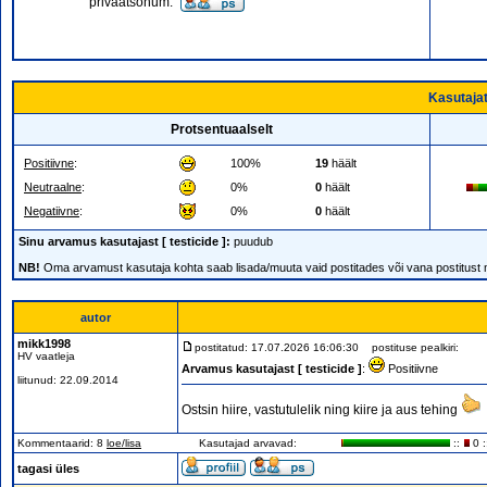
privaatsõnum:
Kasutajat
Protsentuaalselt
Positiivne
:
100%
19
häält
Neutraalne
:
0%
0
häält
Negatiivne
:
0%
0
häält
Sinu arvamus kasutajast [ testicide ]:
puudub
NB!
Oma arvamust kasutaja kohta saab lisada/muuta vaid postitades või vana postitust
autor
mikk1998
postitatud: 17.07.2026 16:06:30
postituse pealkiri:
HV vaatleja
Arvamus kasutajast [ testicide ]
:
Positiivne
liitunud: 22.09.2014
Ostsin hiire, vastutulelik ning kiire ja aus tehing
Kommentaarid: 8
loe/lisa
Kasutajad arvavad:
::
0 :
tagasi üles