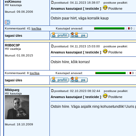
esKimono
postitatud: 04.11.2023 16:38:07
postituse pealkiri:
HV kasutaja
Arvamus kasutajast [ testicide ]
:
Positiivne
liitunud: 09.06.2006
Ostsin paar hiirt, väga korralik kaup
Kommentaarid: 41
loe/lisa
Kasutajad arvavad:
::
0 ::
tagasi üles
R0B0C0P
postitatud: 04.11.2023 15:03:00
postituse pealkiri:
HV vaatleja
Arvamus kasutajast [ testicide ]
:
Positiivne
liitunud: 01.06.2015
Ostsin hiire, kõik korras!
Kommentaarid: 8
loe/lisa
Kasutajad arvavad:
::
0 :
tagasi üles
Mikkparg
postitatud: 02.10.2023 08:32:44
postituse pealkiri:
HV kasutaja
Arvamus kasutajast [ testicide ]
:
Positiivne
Ostsin hiire. Väga asjalik ning kohusetundlik! Uuris 
liitunud: 18.10.2009