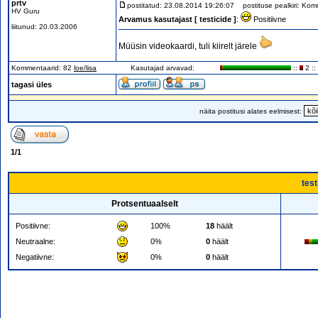
prtv
postitatud: 23.08.2014 19:26:07
postituse pealkiri: Komm
HV Guru
Arvamus kasutajast [ testicide ]
:
Positiivne
liitunud: 20.03.2006
Müüsin videokaardi, tuli kiirelt järele
Kommentaarid: 82
loe/lisa
Kasutajad arvavad:
::
2 ::
tagasi üles
näita postitusi alates eelmisest:
1
/
1
test
Protsentuaalselt
Positiivne:
100%
18
häält
Neutraalne:
0%
0
häält
Negatiivne:
0%
0
häält