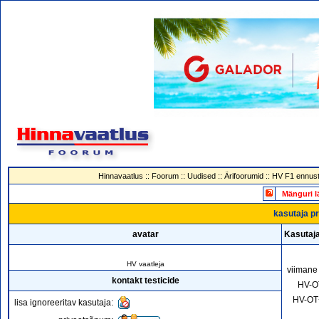
Hinnavaatlus
::
Foorum
::
Uudised
::
Ärifoorumid
::
HV F1 ennust
Mänguri l
kasutaja pro
avatar
Kasutaja
HV vaatleja
viimane
kontakt testicide
HV-O
HV-OT
lisa ignoreeritav kasutaja: