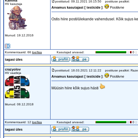
Kamma
postitatud: 09.11.2021 16:15:50
postituse pealkiri:
HV kasutaja
Arvamus kasutajast [ testicide ]
:
Positiivne
Ostis hiire posti/ülekande vahendusel. Kõik sujus k
liitunud: 19.12.2016
Kommentaarid: 66
loe/lisa
Kasutajad arvavad:
::
0 ::
tagasi üles
crazyolov
postitatud: 18.03.2021 12:11:22
postituse pealkiri: Raze
HV vaatleja
Arvamus kasutajast [ testicide ]
:
Positiivne
Müüsin hiire kõik sujus hästi
liitunud: 08.12.2018
Kommentaarid: 12
loe/lisa
Kasutajad arvavad:
::
0 ::
tagasi üles