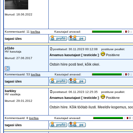
liitunud: 18.06.2022
Kommentaarid: 11
loe/lisa
Kasutajad arvavad:
::
0 ::
tagasi üles
p11do
postitatud: 30.11.2023 00:12:08
postituse pealkiri:
HV kasutaja
Arvamus kasutajast [ testicide ]
:
Positiivne
liitunud: 27.06.2017
Ostsin hiire posti teel, kõik okei.
Kommentaarid: 53
loe/lisa
Kasutajad arvavad:
::
0 ::
tagasi üles
barkley
postitatud: 06.11.2023 12:25:35
postituse pealkiri:
HV vaatleja
Arvamus kasutajast [ testicide ]
:
Positiivne
liitunud: 29.01.2012
Ostsin hiire. Kõik töötab ilusti. Meeldiv kogemus, so
Kommentaarid: 8
loe/lisa
Kasutajad arvavad:
::
0 :
tagasi üles