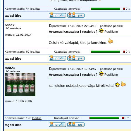
Kommentaarid: 44
loe/lisa
Kasutajad arvavad:
::
0 ::
tagasi üles
Shaqx
postitatud: 17.09.2025 22:04:13
postituse pealkiri:
HV kasutaja
Arvamus kasutajast [ testicide ]
:
Positiivne
liitunud: 11.01.2014
Ostsin kõrvaklapid, kiire ja korrektne.
Kommentaarid: 62
loe/lisa
Kasutajad arvavad:
::
0 ::
tagasi üles
tont23
postitatud: 17.09.2025 17:54:57
postituse pealkiri:
HV veteran
Arvamus kasutajast [ testicide ]
:
Positiivne
sai telefon ostetud,kaup väga kiirelt kohal
liitunud: 13.06.2006
Kommentaarid: 128
loe/lisa
Kasutajad arvavad:
::
0 ::
tagasi üles