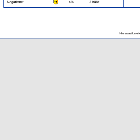
Negatiivne:
4%
2
häält
Hinnavaatlus ei v