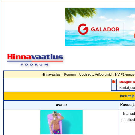
Hinnavaatlus
::
Foorum
::
Uudised
::
Ärifoorumid
::
HV F1 ennust
Mänguri l
Koolialg
kasutaja 
avatar
Kasutaja
liitunu
postitus