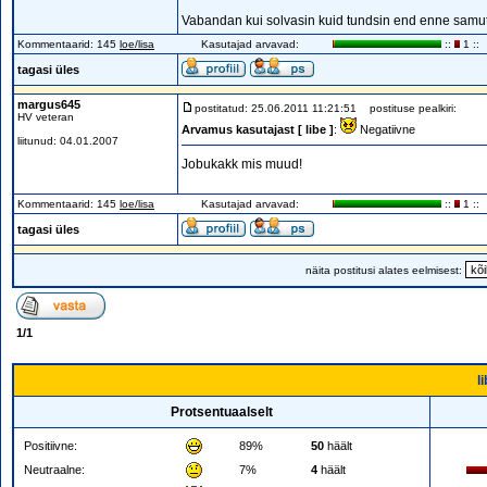
Vabandan kui solvasin kuid tundsin end enne samut
Kommentaarid: 145
loe/lisa
Kasutajad arvavad:
::
1 ::
tagasi üles
margus645
postitatud: 25.06.2011 11:21:51
postituse pealkiri:
HV veteran
Arvamus kasutajast [ libe ]
:
Negatiivne
liitunud: 04.01.2007
Jobukakk mis muud!
Kommentaarid: 145
loe/lisa
Kasutajad arvavad:
::
1 ::
tagasi üles
näita postitusi alates eelmisest:
1
/
1
l
Protsentuaalselt
Positiivne:
89%
50
häält
Neutraalne:
7%
4
häält