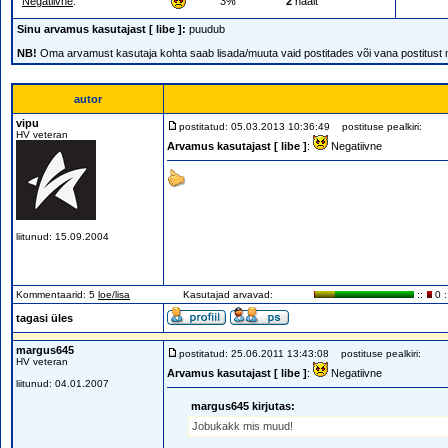
Negatiivne
:
3%
2
häält
Sinu arvamus kasutajast [ libe ]:
puudub
NB!
Oma arvamust kasutaja kohta saab lisada/muuta vaid postitades või vana postitust
autor
vipu
postitatud: 05.03.2013 10:36:49
postituse pealkiri:
HV veteran
Arvamus kasutajast [ libe ]
:
Negatiivne
liitunud: 15.09.2004
Kommentaarid: 5
loe/lisa
Kasutajad arvavad:
::
0 :
tagasi üles
margus645
postitatud: 25.06.2011 13:43:08
postituse pealkiri:
HV veteran
Arvamus kasutajast [ libe ]
:
Negatiivne
liitunud: 04.01.2007
margus645 kirjutas:
Jobukakk mis muud!