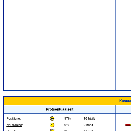
Kasuta
Protsentuaalselt
Positiivne
:
97%
70
häält
Neutraalne
:
0%
0
häält