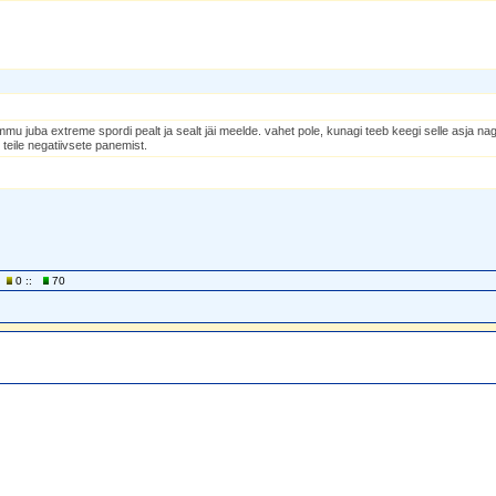
mu juba extreme spordi pealt ja sealt jäi meelde. vahet pole, kunagi teeb keegi selle asja nag
teile negatiivsete panemist.
0 ::
70