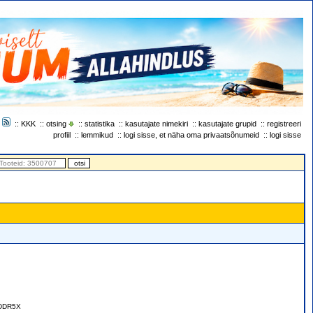
::
KKK
::
otsing
::
statistika
::
kasutajate nimekiri
::
kasutajate grupid
::
registreeri
profiil
::
lemmikud
::
logi sisse, et näha oma privaatsõnumeid
::
logi sisse
GDDR5X