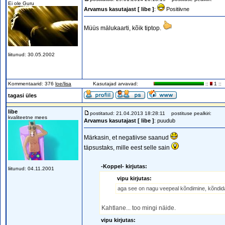
Ei ole Guru
Arvamus kasutajast [ libe ]
:
Positiivne
Müüs mälukaarti, kõik tiptop.
liitunud: 30.05.2002
Kommentaarid: 376
loe/lisa
Kasutajad arvavad:
::
1 ::
tagasi üles
libe
postitatud: 21.04.2013 18:28:11
postituse pealkiri:
kvaliteetne mees
Arvamus kasutajast [ libe ]
: puudub
Märkasin, et negatiivse saanud
täpsustaks, mille eest selle sain
-Koppel- kirjutas:
liitunud: 04.11.2001
vipu kirjutas:
aga see on nagu veepeal kõndimine, kõndida 
Kahtlane... too mingi näide.
vipu kirjutas: