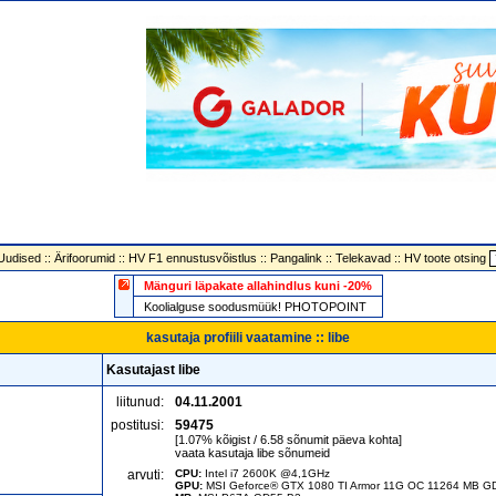
Uudised
::
Ärifoorumid
::
HV F1 ennustusvõistlus
::
Pangalink
::
Telekavad
::
HV toote otsing
Mänguri läpakate allahindlus kuni -20%
Koolialguse soodusmüük! PHOTOPOINT
kasutaja profiili vaatamine :: libe
Kasutajast libe
liitunud:
04.11.2001
postitusi:
59475
[1.07% kõigist / 6.58 sõnumit päeva kohta]
vaata kasutaja libe sõnumeid
arvuti:
CPU:
Intel i7 2600K @4,1GHz
GPU:
MSI Geforce® GTX 1080 TI Armor 11G OC 11264 MB 