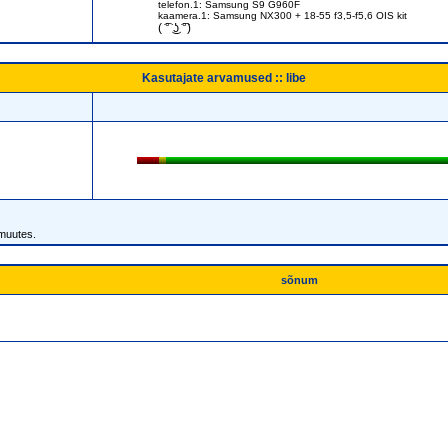
telefon.1: Samsung S9 G960F
kaamera.1: Samsung NX300 + 18-55 f3,5-f5,6 OIS kit
( ͡° ͜ʖ ͡°)
Kasutajate arvamused :: libe
 muutes.
sõnum