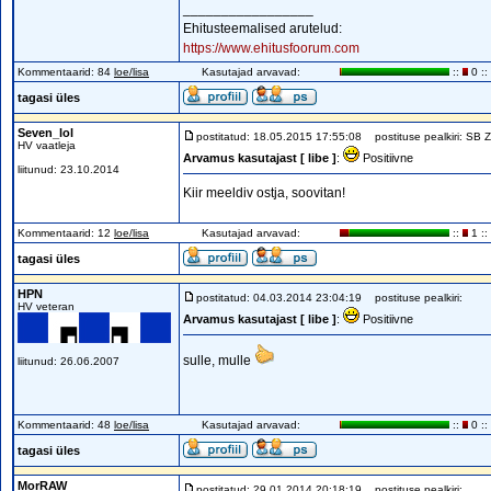
_________________
Ehitusteemalised arutelud:
https://www.ehitusfoorum.com
Kommentaarid: 84
loe/lisa
Kasutajad arvavad:
::
0 ::
tagasi üles
Seven_lol
postitatud: 18.05.2015 17:55:08
postituse pealkiri: SB 
HV vaatleja
Arvamus kasutajast [ libe ]
:
Positiivne
liitunud: 23.10.2014
Kiir meeldiv ostja, soovitan!
Kommentaarid: 12
loe/lisa
Kasutajad arvavad:
::
1 ::
tagasi üles
HPN
postitatud: 04.03.2014 23:04:19
postituse pealkiri:
HV veteran
Arvamus kasutajast [ libe ]
:
Positiivne
sulle, mulle
liitunud: 26.06.2007
Kommentaarid: 48
loe/lisa
Kasutajad arvavad:
::
0 ::
tagasi üles
MorRAW
postitatud: 29.01.2014 20:18:19
postituse pealkiri: