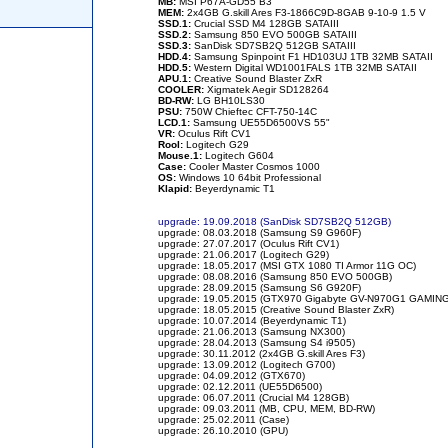
MB:
MSI P67A-GD55 B3
MEM:
2x4GB G.skill Ares F3-1866C9D-8GAB 9-10-9 1.5 V
SSD.1:
Crucial SSD M4 128GB SATAIII
SSD.2:
Samsung 850 EVO 500GB SATAIII
SSD.3:
SanDisk SD7SB2Q 512GB SATAIII
HDD.4:
Samsung Spinpoint F1 HD103UJ 1TB 32MB SATAII
HDD.5:
Western Digital WD1001FALS 1TB 32MB SATAII
APU.1:
Creative Sound Blaster ZxR
COOLER:
Xigmatek Aegir SD128264
BD-RW:
LG BH10LS30
PSU:
750W Chieftec CFT-750-14C
LCD.1:
Samsung UE55D6500VS 55"
VR:
Oculus Rift CV1
Rool:
Logitech G29
Mouse.1:
Logitech G604
Case:
Cooler Master Cosmos 1000
OS:
Windows 10 64bit Professional
Klapid:
Beyerdynamic T1
upgrade: 19.09.2018 (SanDisk SD7SB2Q 512GB)
upgrade: 08.03.2018 (Samsung S9 G960F)
upgrade: 27.07.2017 (Oculus Rift CV1)
upgrade: 21.06.2017 (Logitech G29)
upgrade: 18.05.2017 (MSI GTX 1080 TI Armor 11G OC)
upgrade: 08.08.2016 (Samsung 850 EVO 500GB)
upgrade: 28.09.2015 (Samsung S6 G920F)
upgrade: 19.05.2015 (GTX970 Gigabyte GV-N970G1 GAMING
upgrade: 18.05.2015 (Creative Sound Blaster ZxR)
upgrade: 10.07.2014 (Beyerdynamic T1)
upgrade: 21.06.2013 (Samsung NX300)
upgrade: 28.04.2013 (Samsung S4 i9505)
upgrade: 30.11.2012 (2x4GB G.skill Ares F3)
upgrade: 13.09.2012 (Logitech G700)
upgrade: 04.09.2012 (GTX670)
upgrade: 02.12.2011 (UE55D6500)
upgrade: 06.07.2011 (Crucial M4 128GB)
upgrade: 09.03.2011 (MB, CPU, MEM, BD-RW)
upgrade: 25.02.2011 (Case)
upgrade: 26.10.2010 (GPU)