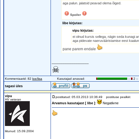
aga palun. jalatsid peavad olema õiged.
Spoiler
libe kirjutas:
vipu kirjutas:
ei olnud kursis sellega, nägin seda kunagi am
aga pidevate naeruvääristamise eest kaalun 
pane parem endale
_________________
☠
Kommentaarid: 82
loe/lisa
Kasutajad arvavad:
::
2 ::
tagasi üles
vipu
postitatud: 05.03.2013 10:36:49
postituse pealkiri:
HV veteran
Arvamus kasutajast [ libe ]
:
Negatiivne
liitunud: 15.09.2004