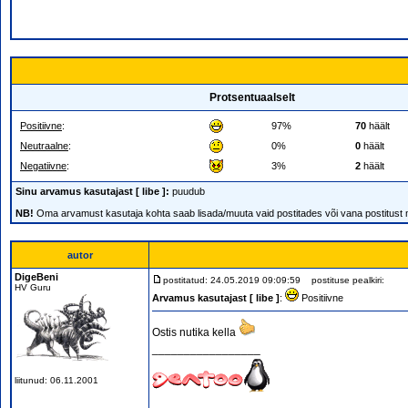
Protsentuaalselt
Positiivne
:
97%
70
häält
Neutraalne
:
0%
0
häält
Negatiivne
:
3%
2
häält
Sinu arvamus kasutajast [ libe ]:
puudub
NB!
Oma arvamust kasutaja kohta saab lisada/muuta vaid postitades või vana postitust
autor
DigeBeni
postitatud: 24.05.2019 09:09:59
postituse pealkiri:
HV Guru
Arvamus kasutajast [ libe ]
:
Positiivne
Ostis nutika kella
_________________
liitunud: 06.11.2001