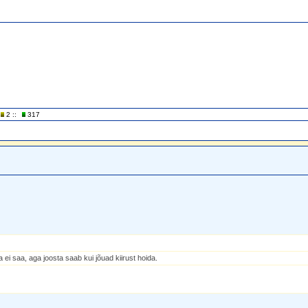
2 ::
317
ei saa, aga joosta saab kui jõuad kiirust hoida.