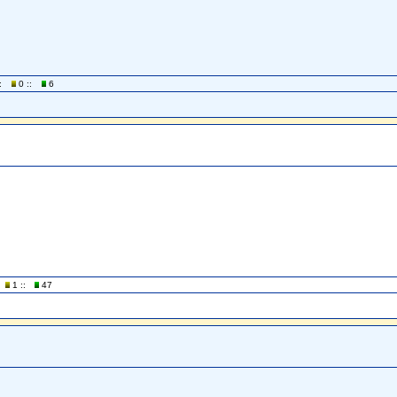
:
0 ::
6
1 ::
47