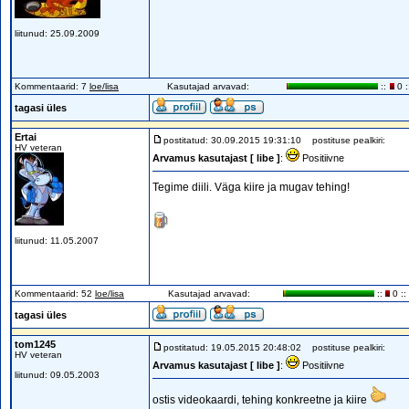
liitunud: 25.09.2009
Kommentaarid: 7
loe/lisa
Kasutajad arvavad:
::
0 :
tagasi üles
Ertai
postitatud: 30.09.2015 19:31:10
postituse pealkiri:
HV veteran
Arvamus kasutajast [ libe ]
:
Positiivne
Tegime diili. Väga kiire ja mugav tehing!
liitunud: 11.05.2007
Kommentaarid: 52
loe/lisa
Kasutajad arvavad:
::
0 ::
tagasi üles
tom1245
postitatud: 19.05.2015 20:48:02
postituse pealkiri:
HV veteran
Arvamus kasutajast [ libe ]
:
Positiivne
liitunud: 09.05.2003
ostis videokaardi, tehing konkreetne ja kiire