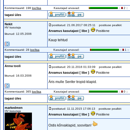
Kommentaarid: 198
loe/lisa
Kasutajad arvavad:
::
2 ::
tagasi üles
Nekit
postitatud: 21.06.2017 08:25:11
postituse pealkiri:
HV kasutaja
Arvamus kasutajast [ libe ]
:
Positiivne
liitunud: 12.05.2006
Kaup tehtud
Kommentaarid: 28
loe/lisa
Kasutajad arvavad:
::
1 ::
tagasi üles
Anna tooli
postitatud: 20.11.2016 01:33:09
postituse pealkiri:
Arvamus kasutajast [ libe ]
:
Positiivne
liitunud: 16.03.2006
Äris mulle Senfer tropid-klapid.
Kommentaarid: 365
loe/lisa
Kasutajad arvavad:
::
0 ::
tagasi üles
markedmen
postitatud: 11.11.2015 17:06:13
postituse pealkiri:
HV kasutaja
Arvamus kasutajast [ libe ]
:
Positiivne
Ostis kõrvaklapid, soovitan!