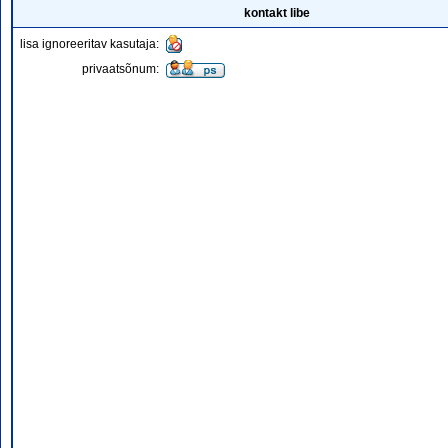
kontakt libe
lisa ignoreeritav kasutaja:
privaatsõnum: