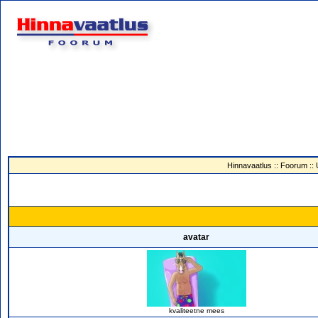
Hinnavaatlus
::
Foorum
::
avatar
kvaliteetne mees