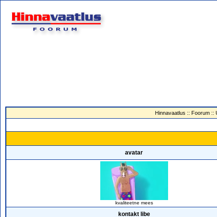
Hinnavaatlus
::
Foorum
::
avatar
kvaliteetne mees
kontakt libe