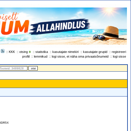
::
KKK
::
otsing
::
statistika
::
kasutajate nimekiri
::
kasutajate grupid
::
registreeri
profiil
::
lemmikud
::
logi sisse, et näha oma privaatsõnumeid
::
logi sisse
GDDR5X