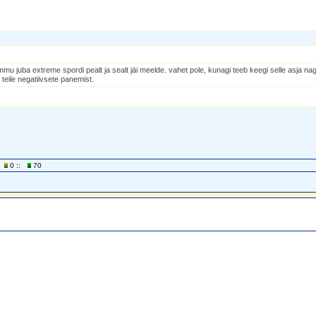
mu juba extreme spordi pealt ja sealt jäi meelde. vahet pole, kunagi teeb keegi selle asja nag
teile negatiivsete panemist.
0 ::
70