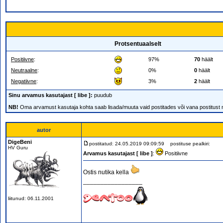
Protsentuaalselt
Positiivne
:
97%
70
häält
Neutraalne
:
0%
0
häält
Negatiivne
:
3%
2
häält
Sinu arvamus kasutajast [ libe ]:
puudub
NB!
Oma arvamust kasutaja kohta saab lisada/muuta vaid postitades või vana postitust
autor
DigeBeni
postitatud: 24.05.2019 09:09:59
postituse pealkiri:
HV Guru
Arvamus kasutajast [ libe ]
:
Positiivne
Ostis nutika kella
_________________
liitunud: 06.11.2001