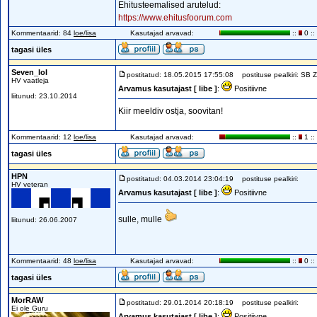
Ehitusteemalised arutelud:
https://www.ehitusfoorum.com
Kommentaarid: 84
loe/lisa
Kasutajad arvavad:
::
0 ::
tagasi üles
Seven_lol
postitatud: 18.05.2015 17:55:08
postituse pealkiri: SB 
HV vaatleja
Arvamus kasutajast [ libe ]
:
Positiivne
liitunud: 23.10.2014
Kiir meeldiv ostja, soovitan!
Kommentaarid: 12
loe/lisa
Kasutajad arvavad:
::
1 ::
tagasi üles
HPN
postitatud: 04.03.2014 23:04:19
postituse pealkiri:
HV veteran
Arvamus kasutajast [ libe ]
:
Positiivne
sulle, mulle
liitunud: 26.06.2007
Kommentaarid: 48
loe/lisa
Kasutajad arvavad:
::
0 ::
tagasi üles
MorRAW
postitatud: 29.01.2014 20:18:19
postituse pealkiri:
Ei ole Guru
Arvamus kasutajast [ libe ]
:
Positiivne