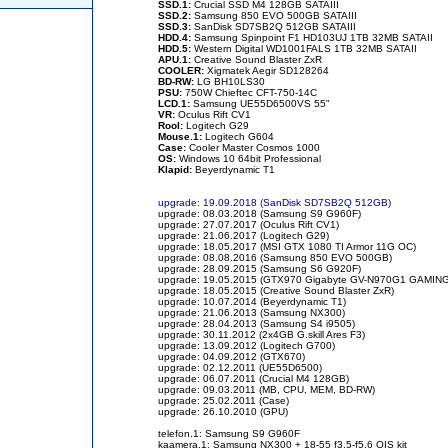
SSD.1:
Crucial SSD M4 128GB SATAIII
SSD.2:
Samsung 850 EVO 500GB SATAIII
SSD.3:
SanDisk SD7SB2Q 512GB SATAIII
HDD.4:
Samsung Spinpoint F1 HD103UJ 1TB 32MB SATAII
HDD.5:
Western Digital WD1001FALS 1TB 32MB SATAII
APU.1:
Creative Sound Blaster ZxR
COOLER:
Xigmatek Aegir SD128264
BD-RW:
LG BH10LS30
PSU:
750W Chieftec CFT-750-14C
LCD.1:
Samsung UE55D6500VS 55"
VR:
Oculus Rift CV1
Rool:
Logitech G29
Mouse.1:
Logitech G604
Case:
Cooler Master Cosmos 1000
OS:
Windows 10 64bit Professional
Klapid:
Beyerdynamic T1
upgrade: 19.09.2018 (SanDisk SD7SB2Q 512GB)
upgrade: 08.03.2018 (Samsung S9 G960F)
upgrade: 27.07.2017 (Oculus Rift CV1)
upgrade: 21.06.2017 (Logitech G29)
upgrade: 18.05.2017 (MSI GTX 1080 TI Armor 11G OC)
upgrade: 08.08.2016 (Samsung 850 EVO 500GB)
upgrade: 28.09.2015 (Samsung S6 G920F)
upgrade: 19.05.2015 (GTX970 Gigabyte GV-N970G1 GAMING
upgrade: 18.05.2015 (Creative Sound Blaster ZxR)
upgrade: 10.07.2014 (Beyerdynamic T1)
upgrade: 21.06.2013 (Samsung NX300)
upgrade: 28.04.2013 (Samsung S4 i9505)
upgrade: 30.11.2012 (2x4GB G.skill Ares F3)
upgrade: 13.09.2012 (Logitech G700)
upgrade: 04.09.2012 (GTX670)
upgrade: 02.12.2011 (UE55D6500)
upgrade: 06.07.2011 (Crucial M4 128GB)
upgrade: 09.03.2011 (MB, CPU, MEM, BD-RW)
upgrade: 25.02.2011 (Case)
upgrade: 26.10.2010 (GPU)
telefon.1: Samsung S9 G960F
kaamera.1: Samsung NX300 + 18-55 f3,5-f5,6 OIS kit