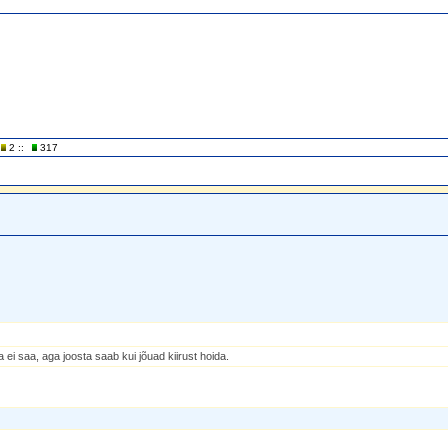
2 ::
317
ei saa, aga joosta saab kui jõuad kiirust hoida.