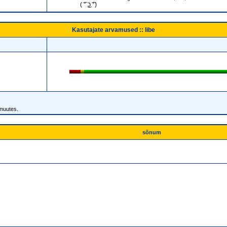
( ͡° ͜ʖ ͡°)
Kasutajate arvamused :: libe
 muutes.
sõnum