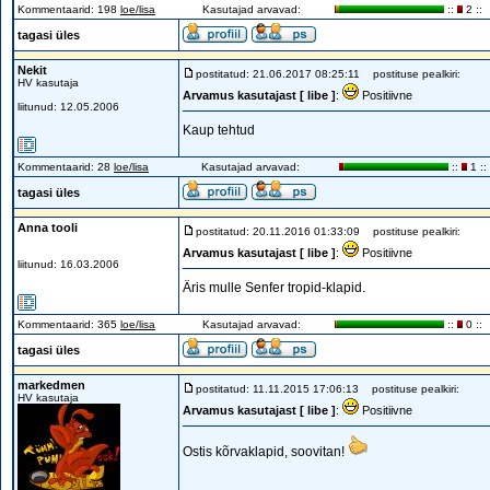
Kommentaarid: 198
loe/lisa
Kasutajad arvavad:
::
2 ::
tagasi üles
Nekit
postitatud: 21.06.2017 08:25:11
postituse pealkiri:
HV kasutaja
Arvamus kasutajast [ libe ]
:
Positiivne
liitunud: 12.05.2006
Kaup tehtud
Kommentaarid: 28
loe/lisa
Kasutajad arvavad:
::
1 ::
tagasi üles
Anna tooli
postitatud: 20.11.2016 01:33:09
postituse pealkiri:
Arvamus kasutajast [ libe ]
:
Positiivne
liitunud: 16.03.2006
Äris mulle Senfer tropid-klapid.
Kommentaarid: 365
loe/lisa
Kasutajad arvavad:
::
0 ::
tagasi üles
markedmen
postitatud: 11.11.2015 17:06:13
postituse pealkiri:
HV kasutaja
Arvamus kasutajast [ libe ]
:
Positiivne
Ostis kõrvaklapid, soovitan!