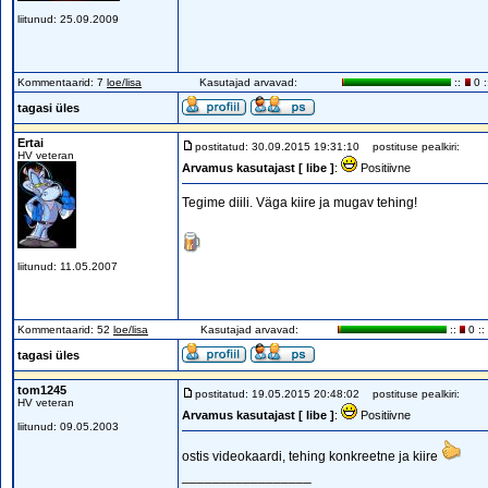
liitunud: 25.09.2009
Kommentaarid: 7
loe/lisa
Kasutajad arvavad:
::
0 :
tagasi üles
Ertai
postitatud: 30.09.2015 19:31:10
postituse pealkiri:
HV veteran
Arvamus kasutajast [ libe ]
:
Positiivne
Tegime diili. Väga kiire ja mugav tehing!
liitunud: 11.05.2007
Kommentaarid: 52
loe/lisa
Kasutajad arvavad:
::
0 ::
tagasi üles
tom1245
postitatud: 19.05.2015 20:48:02
postituse pealkiri:
HV veteran
Arvamus kasutajast [ libe ]
:
Positiivne
liitunud: 09.05.2003
ostis videokaardi, tehing konkreetne ja kiire
_________________