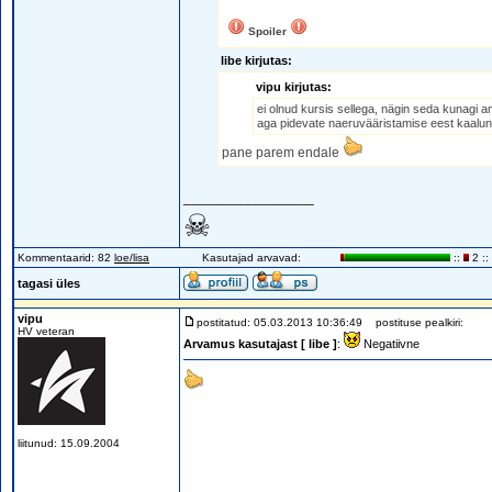
Spoiler
libe kirjutas:
vipu kirjutas:
ei olnud kursis sellega, nägin seda kunagi am
aga pidevate naeruvääristamise eest kaalun 
pane parem endale
_________________
☠
Kommentaarid: 82
loe/lisa
Kasutajad arvavad:
::
2 ::
tagasi üles
vipu
postitatud: 05.03.2013 10:36:49
postituse pealkiri:
HV veteran
Arvamus kasutajast [ libe ]
:
Negatiivne
liitunud: 15.09.2004