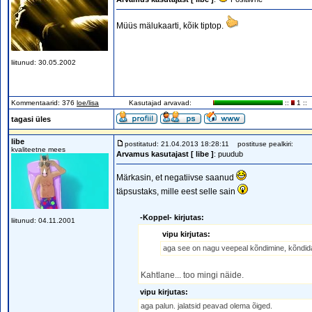
Müüs mälukaarti, kõik tiptop.
liitunud: 30.05.2002
Kommentaarid: 376
loe/lisa
Kasutajad arvavad:
::
1 ::
tagasi üles
libe
postitatud: 21.04.2013 18:28:11
postituse pealkiri:
kvaliteetne mees
Arvamus kasutajast [ libe ]
: puudub
Märkasin, et negatiivse saanud
täpsustaks, mille eest selle sain
-Koppel- kirjutas:
liitunud: 04.11.2001
vipu kirjutas:
aga see on nagu veepeal kõndimine, kõndida 
Kahtlane... too mingi näide.
vipu kirjutas:
aga palun. jalatsid peavad olema õiged.