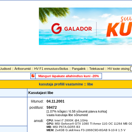
Uudised
::
Ärifoorumid
::
HV F1 ennustusvõistlus
::
Pangalink
::
Telekavad
::
HV toote otsing
Mänguri läpakate allahindlus kuni -20%
kasutaja profiili vaatamine :: libe
Kasutajast libe
liitunud:
04.11.2001
postitusi:
59472
[1.07% kõigist / 6.58 sõnumit päeva kohta]
vaata kasutaja libe sõnumeid
arvuti:
CPU:
Intel i7 2600K @4,1GHz
GPU:
MSI Geforce® GTX 1080 TI Armor 11G OC 11264 MB 
MB:
MSI P67A-GD55 B3
MEM:
2x4GB G.skill Ares F3-1866C9D-8GAB 9-10-9 1.5 V