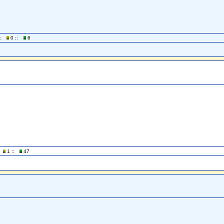
:
0 ::
6
1 ::
47