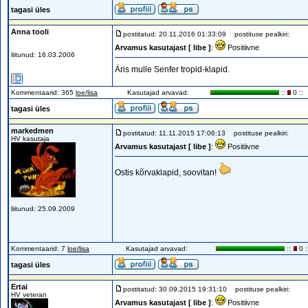
tagasi üles
Anna tooli
postitatud: 20.11.2016 01:33:09
postituse pealkiri:
Arvamus kasutajast [ libe ]
:
Positiivne
liitunud: 16.03.2006
Äris mulle Senfer tropid-klapid.
Kommentaarid: 365
loe/lisa
Kasutajad arvavad:
::
0 ::
tagasi üles
markedmen
postitatud: 11.11.2015 17:06:13
postituse pealkiri:
HV kasutaja
Arvamus kasutajast [ libe ]
:
Positiivne
Ostis kõrvaklapid, soovitan!
liitunud: 25.09.2009
Kommentaarid: 7
loe/lisa
Kasutajad arvavad:
::
0 :
tagasi üles
Ertai
postitatud: 30.09.2015 19:31:10
postituse pealkiri:
HV veteran
Arvamus kasutajast [ libe ]
:
Positiivne