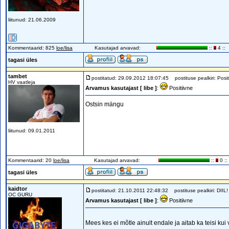
liitunud: 21.06.2009
Kommentaarid: 825
loe/lisa
Kasutajad arvavad:
::
4 ::
tagasi üles
tambet
postitatud: 29.09.2012 18:07:45
postituse pealkiri: Posit
HV vaatleja
Arvamus kasutajast [ libe ]
:
Positiivne
Ostsin mängu
liitunud: 09.01.2011
Kommentaarid: 20
loe/lisa
Kasutajad arvavad:
::
0 ::
tagasi üles
kaidtor
postitatud: 21.10.2011 22:48:32
postituse pealkiri: DIIL!
OC GURU
Arvamus kasutajast [ libe ]
:
Positiivne
Mees kes ei mõtle ainult endale ja aitab ka teisi kui