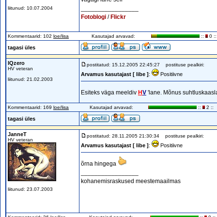
_________________
liitunud: 10.07.2004
Fotoblogi
/
Flickr
Kommentaarid: 102
loe/lisa
Kasutajad arvavad:
::
0 ::
tagasi üles
IQzero
postitatud: 15.12.2005 22:45:27
postituse pealkiri:
HV veteran
Arvamus kasutajast [ libe ]
:
Positiivne
liitunud: 21.02.2003
Esiteks väga meeldiv
H
V
'lane. Mõnus suhtluskaas
Kommentaarid: 169
loe/lisa
Kasutajad arvavad:
::
2 ::
tagasi üles
JanneT
postitatud: 28.11.2005 21:30:34
postituse pealkiri:
HV veteran
Arvamus kasutajast [ libe ]
:
Positiivne
õrna hingega
_________________
kohanemisraskused meestemaailmas
liitunud: 23.07.2003