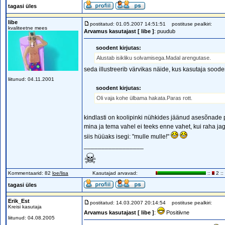
tagasi üles
libe
postitatud: 01.05.2007 14:51:51
postituse pealkiri:
kvaliteetne mees
Arvamus kasutajast [ libe ]
: puudub
soodent kirjutas:
Alustab isikliku solvamisega.Madal arengutase.
seda illustreerib värvikas näide, kus kasutaja soo
liitunud: 04.11.2001
soodent kirjutas:
Oli vaja kohe ülbama hakata.Paras rott.
kindlasti on koolipinki nühkides jäänud asesõnad
mina ja tema vahel ei teeks enne vahet, kui raha ja
siis hüüaks isegi: "mulle mulle!"
_________________
☠
Kommentaarid: 82
loe/lisa
Kasutajad arvavad:
::
2 ::
tagasi üles
Erik_Est
postitatud: 14.03.2007 20:14:54
postituse pealkiri:
Kreisi kasutaja
Arvamus kasutajast [ libe ]
:
Positiivne
liitunud: 04.08.2005