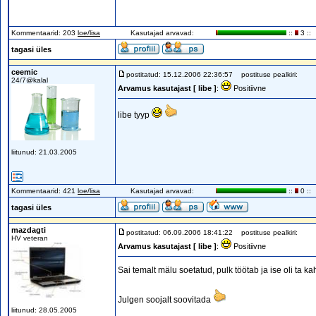
Kommentaarid: 203
loe/lisa
Kasutajad arvavad:
::
3 ::
tagasi üles
ceemic
postitatud: 15.12.2006 22:36:57
postituse pealkiri:
24/7@kalal
Arvamus kasutajast [ libe ]
:
Positiivne
libe tyyp
liitunud: 21.03.2005
Kommentaarid: 421
loe/lisa
Kasutajad arvavad:
::
0 ::
tagasi üles
mazdagti
postitatud: 06.09.2006 18:41:22
postituse pealkiri:
HV veteran
Arvamus kasutajast [ libe ]
:
Positiivne
Sai temalt mälu soetatud, pulk töötab ja ise oli ta 
Julgen soojalt soovitada
liitunud: 28.05.2005
_________________