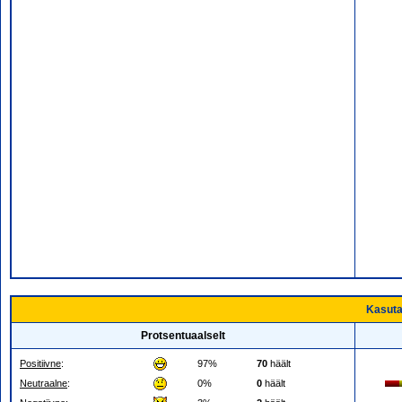
Kasuta
Protsentuaalselt
Positiivne
:
97%
70
häält
Neutraalne
:
0%
0
häält