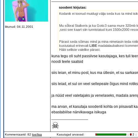
soodent kirjutas:
Kodanik ei toonud muidugi välja seda kus ta mind isik
Mu sõbral Stalkeris ja ka Gotic3 sama mure 320mb kaar
liitunud: 04.11.2001
,sest see kaart siin tunnistatud kuni 1500x2000 res
Pärast seda sõimas mind ja mina nimetasin teda roti
kustutatud erinevalt
LIBE
madalalaubalisest komment
Häbi selliste valelike pärast.
kuna tegu oli suht passiivse kasutajaga, kes tuli te
noodi teele saatsid
siis leian, et minu post, kus ma ütlesin, et su sarka
siis leiad, et sul on veel sellepeale õigus mind rotik
ja nüüd veel valetajaks ja venelaseks, madala ar
ma arvan, et kasutaja soodenti kohta on piisavalt ka
ebastabiilse närvikavaga isikuga
_________________
☠
Kommentaarid: 82
loe/lisa
Kasutajad arvavad:
::
2 ::