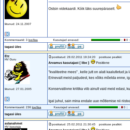
Ostsin videkaardi. Kóik läks suurepäraselt.
liitunud: 24.11.2007
Kommentaarid: 3
loe/lisa
Kasutajad arvavad:
::
0 :
tagasi üles
Etz
postitatud: 28.02.2011 19:24:20
postituse pealkiri:
HV Guru
Arvamus kasutajast [ libe ]
:
Positiivne
"kvaliteetne mees" , kelle jutt on alati kaalutletud ja
Erinevalt meist paljudest, kes võiks mõelda enne, ig
Konservatiivne kriitika viib ainult vaid meid edasi, 
liitunud: 27.01.2005
Igal juhul, sain mina endale uue mõtlemise nii riistv
Kommentaarid: 236
loe/lisa
Kasutajad arvavad:
::
0 ::
tagasi üles
aslanahmet
postitatud: 25.02.2011 21:30:45
postituse pealkiri:
HV kasutaja