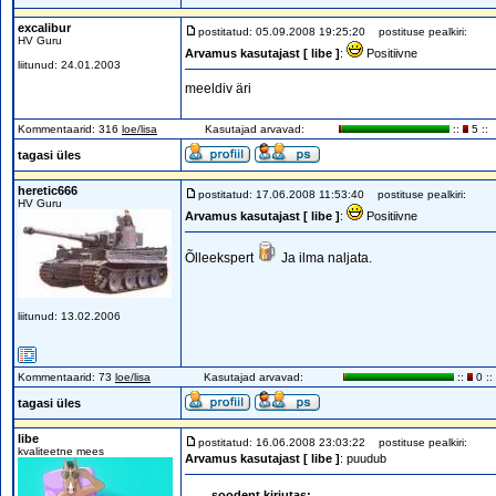
excalibur
postitatud: 05.09.2008 19:25:20
postituse pealkiri:
HV Guru
Arvamus kasutajast [ libe ]
:
Positiivne
liitunud: 24.01.2003
meeldiv äri
Kommentaarid: 316
loe/lisa
Kasutajad arvavad:
::
5 ::
tagasi üles
heretic666
postitatud: 17.06.2008 11:53:40
postituse pealkiri:
HV Guru
Arvamus kasutajast [ libe ]
:
Positiivne
Õlleekspert
Ja ilma naljata.
liitunud: 13.02.2006
Kommentaarid: 73
loe/lisa
Kasutajad arvavad:
::
0 ::
tagasi üles
libe
postitatud: 16.06.2008 23:03:22
postituse pealkiri:
kvaliteetne mees
Arvamus kasutajast [ libe ]
: puudub
soodent kirjutas: