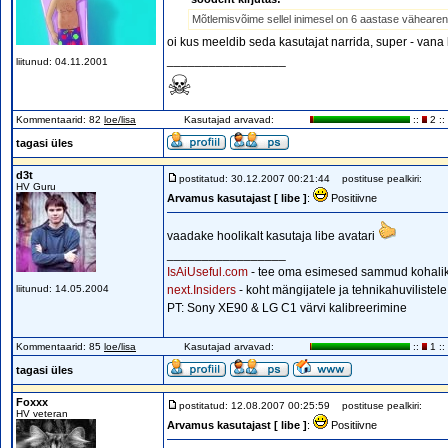
Mõtlemisvõime sellel inimesel on 6 aastase vähearen
oi kus meeldib seda kasutajat narrida, super - vana
_________________
liitunud: 04.11.2001
☠
Kommentaarid: 82
loe/lisa
Kasutajad arvavad:
::
2 ::
tagasi üles
d3t
postitatud: 30.12.2007 00:21:44
postituse pealkiri:
HV Guru
Arvamus kasutajast [ libe ]
:
Positiivne
vaadake hoolikalt kasutaja libe avatari
_________________
IsAiUseful.com
- tee oma esimesed sammud kohalik
liitunud: 14.05.2004
next.Insiders
- koht mängijatele ja tehnikahuvilistel
PT: Sony XE90 & LG C1 värvi kalibreerimine
Kommentaarid: 85
loe/lisa
Kasutajad arvavad:
::
1 ::
tagasi üles
Foxxx
postitatud: 12.08.2007 00:25:59
postituse pealkiri:
HV veteran
Arvamus kasutajast [ libe ]
:
Positiivne