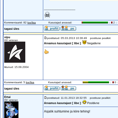
_________________
☠
Kommentaarid: 82
loe/lisa
Kasutajad arvavad:
::
2 ::
tagasi üles
vipu
postitatud: 05.03.2013 10:36:49
postituse pealkiri:
HV veteran
Arvamus kasutajast [ libe ]
:
Negatiivne
liitunud: 15.09.2004
Kommentaarid: 5
loe/lisa
Kasutajad arvavad:
::
0 :
tagasi üles
Ertai
postitatud: 11.01.2013 18:32:55
postituse pealkiri:
HV veteran
Arvamus kasutajast [ libe ]
:
Positiivne
Asjalik suhtumine ja kiire tehing!