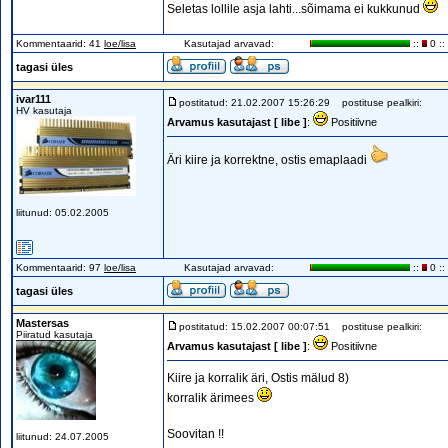
Seletas lollile asja lahti...sõimama ei kukkunud
Kommentaarid: 41
loe/lisa
Kasutajad arvavad:
::
0 ::
tagasi üles
ivar111
postitatud: 21.02.2007 15:26:29
postituse pealkiri:
HV kasutaja
Arvamus kasutajast [ libe ]
:
Positiivne
Äri kiire ja korrektne, ostis emaplaadi
liitunud: 05.02.2005
Kommentaarid: 97
loe/lisa
Kasutajad arvavad:
::
0 ::
tagasi üles
Mastersas
postitatud: 15.02.2007 00:07:51
postituse pealkiri:
Piiratud kasutaja
Arvamus kasutajast [ libe ]
:
Positiivne
Kiire ja korralik äri, Ostis mälud 8)
korralik ärimees
Soovitan !!
liitunud: 24.07.2005