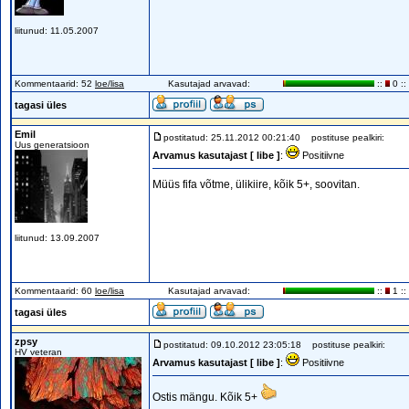
liitunud: 11.05.2007
Kommentaarid: 52
loe/lisa
Kasutajad arvavad:
::
0 ::
tagasi üles
Emil
postitatud: 25.11.2012 00:21:40
postituse pealkiri:
Uus generatsioon
Arvamus kasutajast [ libe ]
:
Positiivne
Müüs fifa võtme, ülikiire, kõik 5+, soovitan.
liitunud: 13.09.2007
Kommentaarid: 60
loe/lisa
Kasutajad arvavad:
::
1 ::
tagasi üles
zpsy
postitatud: 09.10.2012 23:05:18
postituse pealkiri:
HV veteran
Arvamus kasutajast [ libe ]
:
Positiivne
Ostis mängu. Kõik 5+