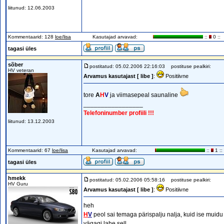
liitunud: 12.06.2003
Kommentaarid: 128
loe/lisa
Kasutajad arvavad:
::
0 ::
tagasi üles
sõber
postitatud: 05.02.2006 22:16:03
postituse pealkiri:
HV veteran
Arvamus kasutajast [ libe ]
:
Positiivne
tore
A
H
V
ja viimasepeal saunaline
_________________
Telefoninumber profiili !!!
liitunud: 13.12.2003
Kommentaarid: 67
loe/lisa
Kasutajad arvavad:
::
1 ::
tagasi üles
hmekk
postitatud: 05.02.2006 05:58:16
postituse pealkiri:
HV Guru
Arvamus kasutajast [ libe ]
:
Positiivne
heh
H
V
peol sai temaga pärispalju nalja, kuid ise muidu
vägagi lahe sell