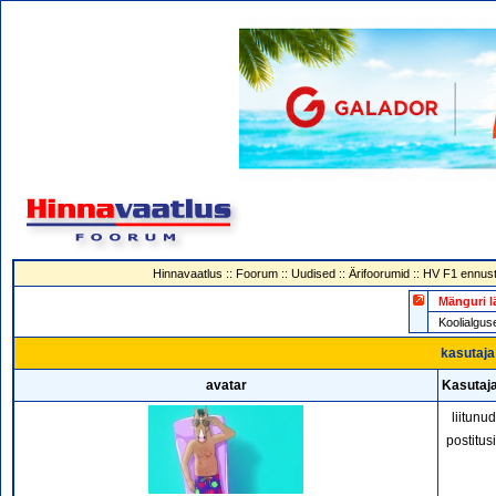
Hinnavaatlus
::
Foorum
::
Uudised
::
Ärifoorumid
::
HV F1 ennust
Mänguri l
Koolialg
kasutaja 
avatar
Kasutaja
liitunu
postitus