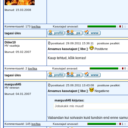
liitunud: 15.03.2008
Kommentaarid: 173
loe/lisa
Kasutajad arvavad:
::
1 ::
tagasi üles
Diiler10
postitatud: 29.09.2011 15:36:11
postituse pealkiri:
HV vaatleja
Arvamus kasutajast [ libe ]
:
Positiivne
liitunud: 05.02.2007
Kaup tehtud, kõik korras!
Kommentaarid: 2
loe/lisa
Kasutajad arvavad:
::
0 :
tagasi üles
margus645
postitatud: 25.06.2011 13:43:08
postituse pealkiri:
HV veteran
Arvamus kasutajast [ libe ]
:
Negatiivne
liitunud: 04.01.2007
margus645 kirjutas:
Jobukakk mis muud!
Vabandan kui solvasin kuid tundsin end enne samut
Kommentaarid: 145
loe/lisa
Kasutajad arvavad:
::
1 ::