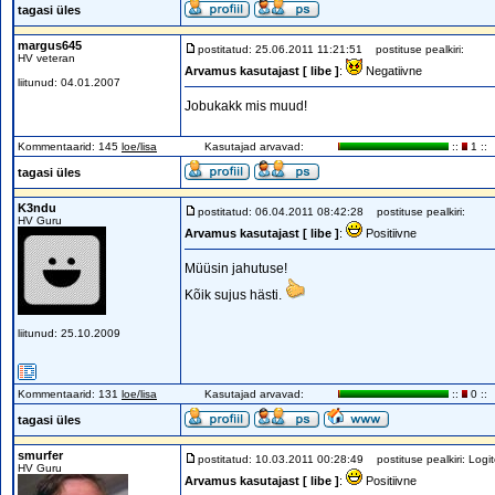
tagasi üles
margus645
postitatud: 25.06.2011 11:21:51
postituse pealkiri:
HV veteran
Arvamus kasutajast [ libe ]
:
Negatiivne
liitunud: 04.01.2007
Jobukakk mis muud!
Kommentaarid: 145
loe/lisa
Kasutajad arvavad:
::
1 ::
tagasi üles
K3ndu
postitatud: 06.04.2011 08:42:28
postituse pealkiri:
HV Guru
Arvamus kasutajast [ libe ]
:
Positiivne
Müüsin jahutuse!
Kõik sujus hästi.
liitunud: 25.10.2009
Kommentaarid: 131
loe/lisa
Kasutajad arvavad:
::
0 ::
tagasi üles
smurfer
postitatud: 10.03.2011 00:28:49
postituse pealkiri: Logit
HV Guru
Arvamus kasutajast [ libe ]
:
Positiivne