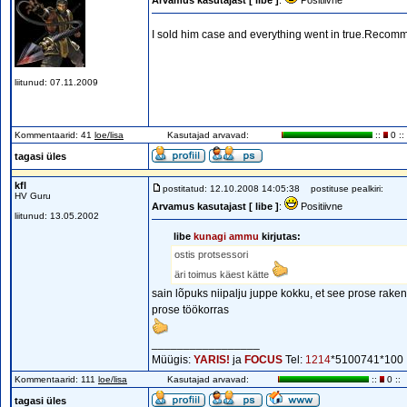
Arvamus kasutajast [ libe ]
:
Positiivne
I sold him case and everything went in true.Recomm
liitunud: 07.11.2009
Kommentaarid: 41
loe/lisa
Kasutajad arvavad:
::
0 ::
tagasi üles
kfl
postitatud: 12.10.2008 14:05:38
postituse pealkiri:
HV Guru
Arvamus kasutajast [ libe ]
:
Positiivne
liitunud: 13.05.2002
libe
kunagi ammu
kirjutas:
ostis protsessori
äri toimus käest kätte
sain lõpuks niipalju juppe kokku, et see prose raken
prose töökorras
_________________
Müügis:
YARIS!
ja
FOCUS
Tel:
1214
*5100741*100
Kommentaarid: 111
loe/lisa
Kasutajad arvavad:
::
0 ::
tagasi üles