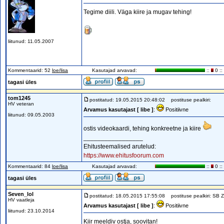
Tegime diili. Väga kiire ja mugav tehing!
liitunud: 11.05.2007
Kommentaarid: 52
loe/lisa
Kasutajad arvavad:
::
0 ::
tagasi üles
tom1245
postitatud: 19.05.2015 20:48:02
postituse pealkiri:
HV veteran
Arvamus kasutajast [ libe ]
:
Positiivne
liitunud: 09.05.2003
ostis videokaardi, tehing konkreetne ja kiire
_________________
Ehitusteemalised arutelud:
https://www.ehitusfoorum.com
Kommentaarid: 84
loe/lisa
Kasutajad arvavad:
::
0 ::
tagasi üles
Seven_lol
postitatud: 18.05.2015 17:55:08
postituse pealkiri: SB 
HV vaatleja
Arvamus kasutajast [ libe ]
:
Positiivne
liitunud: 23.10.2014
Kiir meeldiv ostja, soovitan!