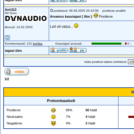
tagasi üles
Anti112
postitatud: 06.08.2005 20:43:56
postituse pealkiri:
HV Guru
Arvamus kasutajast [ libe ]
:
Positiivne
Leil oli valus...
liitunud: 14.02.2003
Kommentaarid: 131
loe/lisa
Kasutajad arvavad:
::
0 ::
tagasi üles
näita postitusi alates eelmisest:
1
/
2
l
Protsentuaalselt
Positiivne:
89%
50
häält
Neutraalne:
7%
4
häält
Negatiivne:
4%
2
häält