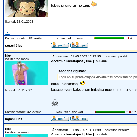
lõbus ja energiline tüüp
liitunud: 13.01.2003
Kommentaarid: 187
loe/lisa
Kasutajad arvavad:
::
0 ::
tagasi üles
libe
postitatud: 01.05.2007 17:37:55
postituse pealkiri:
kvaliteetne mees
Arvamus kasutajast [ libe ]
: puudub
soodent kirjutas:
Tegu on supervaletajaga.Arvatavasti pronksmehe poo
kuradi sotsioloog
lapsepõlvest kaks paari triibulisi puudu, muidu sellis
liitunud: 04.11.2001
_________________
☠
Kommentaarid: 82
loe/lisa
Kasutajad arvavad:
::
2 ::
tagasi üles
libe
postitatud: 01.05.2007 16:41:09
postituse pealkiri:
kvaliteetne mees
Arvamus kasutajast [ libe ]
: puudub