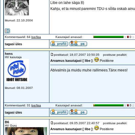
Libe on lahe säga 8)
Kahju, et ta minust paremini TDU-s sõita oskab ainu
liitunud: 22.10.2004
Kommentaarid: 64
loe/lisa
Kasutajad arvavad:
::
0 ::
tagasi üles
hens
postitatud: 18.07.2007 10:50:35
postituse pealkiri:
HV kasutaja
Arvamus kasutajast [ libe ]
:
Positiivne
Abivalmis ja muidu muhe rallimees.Tänx mees!
liitunud: 08.01.2007
Kommentaarid: 31
loe/lisa
Kasutajad arvavad:
::
0 ::
tagasi üles
B6
postitatud: 09.05.2007 22:40:57
postituse pealkiri:
HV Guru
Arvamus kasutajast [ libe ]
:
Positiivne