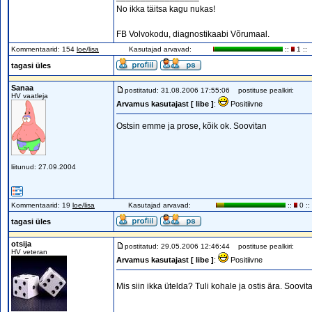
No ikka täitsa kagu nukas!
FB Volvokodu, diagnostikaabi Võrumaal.
Kommentaarid: 154
loe/lisa
Kasutajad arvavad:
::
1 ::
tagasi üles
Sanaa
postitatud: 31.08.2006 17:55:06
postituse pealkiri:
HV vaatleja
Arvamus kasutajast [ libe ]
:
Positiivne
Ostsin emme ja prose, kõik ok. Soovitan
liitunud: 27.09.2004
Kommentaarid: 19
loe/lisa
Kasutajad arvavad:
::
0 ::
tagasi üles
otsija
postitatud: 29.05.2006 12:46:44
postituse pealkiri:
HV veteran
Arvamus kasutajast [ libe ]
:
Positiivne
Mis siin ikka ütelda? Tuli kohale ja ostis ära. Soovi