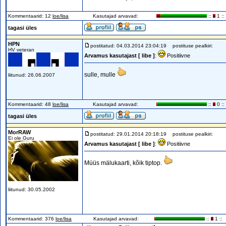
Kommentaarid: 12
loe/lisa
Kasutajad arvavad:
::
1 ::
tagasi üles
HPN
postitatud: 04.03.2014 23:04:19
postituse pealkiri:
HV veteran
Arvamus kasutajast [ libe ]
:
Positiivne
sulle, mulle
liitunud: 26.06.2007
Kommentaarid: 48
loe/lisa
Kasutajad arvavad:
::
0 ::
tagasi üles
MorRAW
postitatud: 29.01.2014 20:18:19
postituse pealkiri:
Ei ole Guru
Arvamus kasutajast [ libe ]
:
Positiivne
Müüs mälukaarti, kõik tiptop.
liitunud: 30.05.2002
Kommentaarid: 376
loe/lisa
Kasutajad arvavad:
::
1 ::