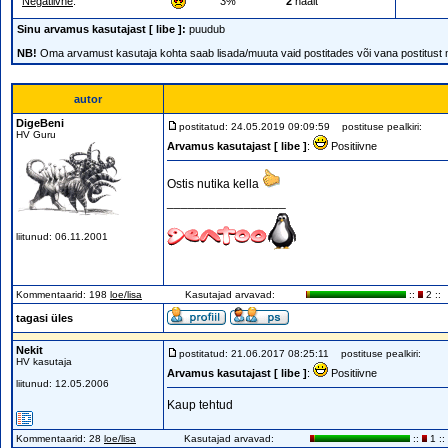
Negatiivne
:
3%
2
häält
Sinu arvamus kasutajast [ libe ]:
puudub
NB!
Oma arvamust kasutaja kohta saab lisada/muuta vaid postitades või vana postitust
autor
DigeBeni
postitatud: 24.05.2019 09:09:59
postituse pealkiri:
HV Guru
Arvamus kasutajast [ libe ]
:
Positiivne
Ostis nutika kella
_________________
liitunud: 06.11.2001
Kommentaarid: 198
loe/lisa
Kasutajad arvavad:
::
2 ::
tagasi üles
Nekit
postitatud: 21.06.2017 08:25:11
postituse pealkiri:
HV kasutaja
Arvamus kasutajast [ libe ]
:
Positiivne
liitunud: 12.05.2006
Kaup tehtud
Kommentaarid: 28
loe/lisa
Kasutajad arvavad:
::
1 ::