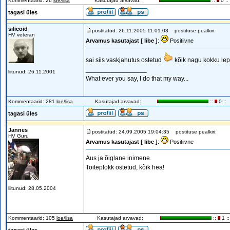
Kommentaarid: 26
loe/lisa
Kasutajad arvavad:
::
0 ::
tagasi üles
silicoid
postitatud: 26.11.2005 11:01:03
postituse pealkiri:
HV veteran
Arvamus kasutajast [ libe ]
:
Positiivne
sai siis vaskjahutus ostetud
kõik nagu kokku lep
_________________
liitunud: 26.11.2001
What ever you say, I do that my way...
Kommentaarid: 281
loe/lisa
Kasutajad arvavad:
::
0 ::
tagasi üles
Jannes
postitatud: 24.09.2005 19:04:35
postituse pealkiri:
HV Guru
Arvamus kasutajast [ libe ]
:
Positiivne
Aus ja õiglane inimene.
Toiteplokk ostetud, kõik hea!
liitunud: 28.05.2004
Kommentaarid: 105
loe/lisa
Kasutajad arvavad:
::
1 ::