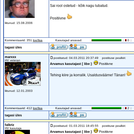
Sai rool ostetud - kõik nagu lubatud.
Positiivne
liitunud: 15.08.2006
Kommentaarid: 351
loe/lisa
Kasutajad arvavad:
::
0 ::
tagasi üles
marxxx
postitatud: 04.03.2011 20:37:49
postituse pealkiri:
HV veteran
Arvamus kasutajast [ libe ]
:
Positiivne
Tehing kiire ja korralik. Usaldusväärne! Tänan!
liitunud: 12.01.2003
Kommentaarid: 412
loe/lisa
Kasutajad arvavad:
::
2 ::
tagasi üles
falkriz
postitatud: 01.03.2011 18:45:55
postituse pealkiri:
HV kasutaja
Arvamus kasutajast [ libe ]
:
Positiivne