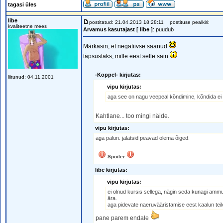
tagasi üles
libe
postitatud: 21.04.2013 18:28:11
postituse pealkiri:
kvaliteetne mees
Arvamus kasutajast [ libe ]
: puudub
Märkasin, et negatiivse saanud
täpsustaks, mille eest selle sain
-Koppel- kirjutas:
liitunud: 04.11.2001
vipu kirjutas:
aga see on nagu veepeal kõndimine, kõndida ei s
Kahtlane... too mingi näide.
vipu kirjutas:
aga palun. jalatsid peavad olema õiged.
Spoiler
libe kirjutas:
vipu kirjutas:
ei olnud kursis sellega, nägin seda kunagi ammu 
ära.
aga pidevate naeruvääristamise eest kaalun teil
pane parem endale