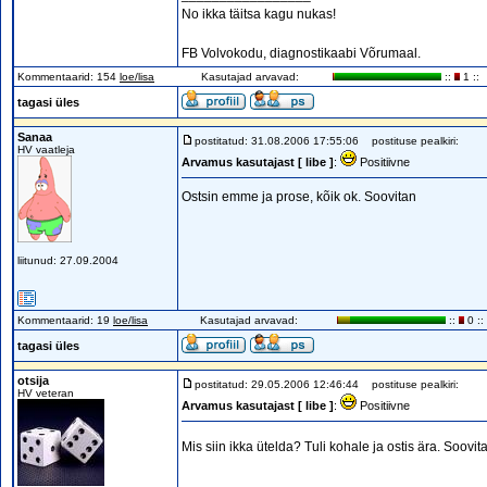
No ikka täitsa kagu nukas!
FB Volvokodu, diagnostikaabi Võrumaal.
Kommentaarid: 154
loe/lisa
Kasutajad arvavad:
::
1 ::
tagasi üles
Sanaa
postitatud: 31.08.2006 17:55:06
postituse pealkiri:
HV vaatleja
Arvamus kasutajast [ libe ]
:
Positiivne
Ostsin emme ja prose, kõik ok. Soovitan
liitunud: 27.09.2004
Kommentaarid: 19
loe/lisa
Kasutajad arvavad:
::
0 ::
tagasi üles
otsija
postitatud: 29.05.2006 12:46:44
postituse pealkiri:
HV veteran
Arvamus kasutajast [ libe ]
:
Positiivne
Mis siin ikka ütelda? Tuli kohale ja ostis ära. Soovi