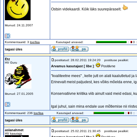
Ostsin videkaardi. Kóik läks suurepäraselt.
liitunud: 24.11.2007
Kommentaarid: 3
loe/lisa
Kasutajad arvavad:
::
0 :
tagasi üles
Etz
postitatud: 28.02.2011 19:24:20
postituse pealkiri:
HV Guru
Arvamus kasutajast [ libe ]
:
Positiivne
"kvaliteetne mees" , kelle jutt on alati kaalutletud ja
Erinevalt meist paljudest, kes võiks mõelda enne, ig
Konservatiivne kriitika viib ainult vaid meid edasi, 
liitunud: 27.01.2005
Igal juhul, sain mina endale uue mõtlemise nii riistv
Kommentaarid: 236
loe/lisa
Kasutajad arvavad:
::
0 ::
tagasi üles
aslanahmet
postitatud: 25.02.2011 21:30:45
postituse pealkiri:
HV kasutaja