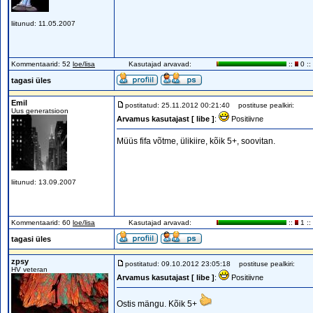
liitunud: 11.05.2007
Kommentaarid: 52
loe/lisa
Kasutajad arvavad:
::
0 ::
tagasi üles
Emil
postitatud: 25.11.2012 00:21:40
postituse pealkiri:
Uus generatsioon
Arvamus kasutajast [ libe ]
:
Positiivne
Müüs fifa võtme, ülikiire, kõik 5+, soovitan.
liitunud: 13.09.2007
Kommentaarid: 60
loe/lisa
Kasutajad arvavad:
::
1 ::
tagasi üles
zpsy
postitatud: 09.10.2012 23:05:18
postituse pealkiri:
HV veteran
Arvamus kasutajast [ libe ]
:
Positiivne
Ostis mängu. Kõik 5+