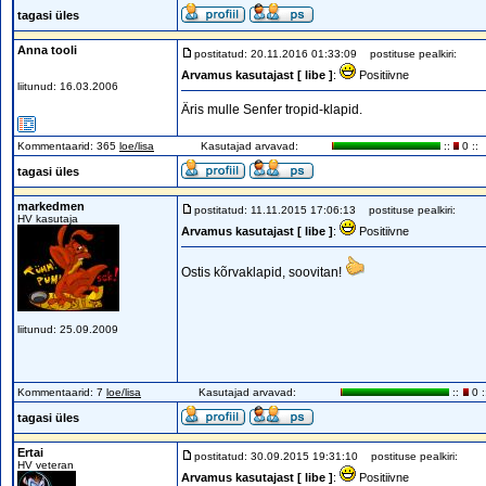
tagasi üles
Anna tooli
postitatud: 20.11.2016 01:33:09
postituse pealkiri:
Arvamus kasutajast [ libe ]
:
Positiivne
liitunud: 16.03.2006
Äris mulle Senfer tropid-klapid.
Kommentaarid: 365
loe/lisa
Kasutajad arvavad:
::
0 ::
tagasi üles
markedmen
postitatud: 11.11.2015 17:06:13
postituse pealkiri:
HV kasutaja
Arvamus kasutajast [ libe ]
:
Positiivne
Ostis kõrvaklapid, soovitan!
liitunud: 25.09.2009
Kommentaarid: 7
loe/lisa
Kasutajad arvavad:
::
0 :
tagasi üles
Ertai
postitatud: 30.09.2015 19:31:10
postituse pealkiri:
HV veteran
Arvamus kasutajast [ libe ]
:
Positiivne