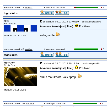
Kommentaarid: 12
loe/lisa
Kasutajad arvavad:
::
1 ::
tagasi üles
HPN
postitatud: 04.03.2014 23:04:19
postituse pealkiri:
HV veteran
Arvamus kasutajast [ libe ]
:
Positiivne
sulle, mulle
liitunud: 26.06.2007
Kommentaarid: 48
loe/lisa
Kasutajad arvavad:
::
0 ::
tagasi üles
MorRAW
postitatud: 29.01.2014 20:18:19
postituse pealkiri:
Ei ole Guru
Arvamus kasutajast [ libe ]
:
Positiivne
Müüs mälukaarti, kõik tiptop.
liitunud: 30.05.2002
Kommentaarid: 376
loe/lisa
Kasutajad arvavad:
::
1 ::