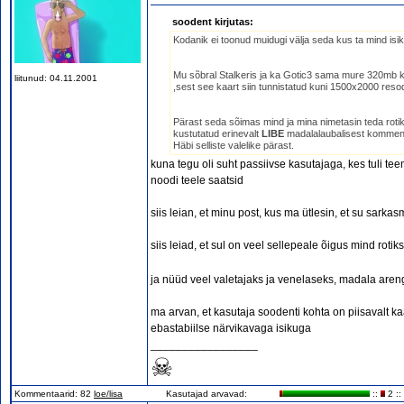
soodent kirjutas:
Kodanik ei toonud muidugi välja seda kus ta mind isik
Mu sõbral Stalkeris ja ka Gotic3 sama mure 320mb kaar
liitunud: 04.11.2001
,sest see kaart siin tunnistatud kuni 1500x2000 res
Pärast seda sõimas mind ja mina nimetasin teda roti
kustutatud erinevalt
LIBE
madalalaubalisest komment
Häbi selliste valelike pärast.
kuna tegu oli suht passiivse kasutajaga, kes tuli te
noodi teele saatsid
siis leian, et minu post, kus ma ütlesin, et su sarka
siis leiad, et sul on veel sellepeale õigus mind rotik
ja nüüd veel valetajaks ja venelaseks, madala ar
ma arvan, et kasutaja soodenti kohta on piisavalt ka
ebastabiilse närvikavaga isikuga
_________________
☠
Kommentaarid: 82
loe/lisa
Kasutajad arvavad:
::
2 ::