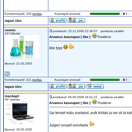
Kommentaarid: 203
loe/lisa
Kasutajad arvavad:
::
3 ::
tagasi üles
ceemic
postitatud: 15.12.2006 22:36:57
postituse pealkiri:
24/7@kalal
Arvamus kasutajast [ libe ]
:
Positiivne
libe tyyp
liitunud: 21.03.2005
Kommentaarid: 421
loe/lisa
Kasutajad arvavad:
::
0 ::
tagasi üles
mazdagti
postitatud: 06.09.2006 18:41:22
postituse pealkiri:
HV veteran
Arvamus kasutajast [ libe ]
:
Positiivne
Sai temalt mälu soetatud, pulk töötab ja ise oli ta 
Julgen soojalt soovitada
liitunud: 28.05.2005
_________________