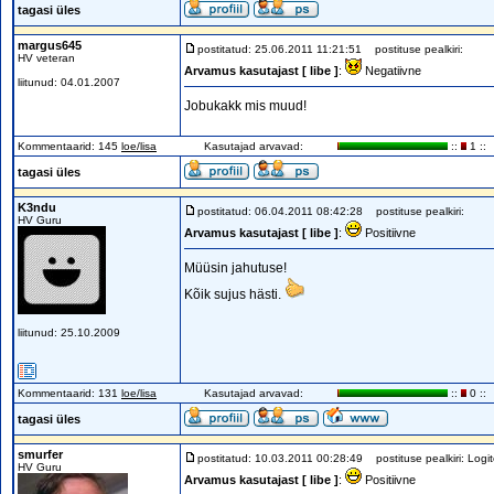
tagasi üles
margus645
postitatud: 25.06.2011 11:21:51
postituse pealkiri:
HV veteran
Arvamus kasutajast [ libe ]
:
Negatiivne
liitunud: 04.01.2007
Jobukakk mis muud!
Kommentaarid: 145
loe/lisa
Kasutajad arvavad:
::
1 ::
tagasi üles
K3ndu
postitatud: 06.04.2011 08:42:28
postituse pealkiri:
HV Guru
Arvamus kasutajast [ libe ]
:
Positiivne
Müüsin jahutuse!
Kõik sujus hästi.
liitunud: 25.10.2009
Kommentaarid: 131
loe/lisa
Kasutajad arvavad:
::
0 ::
tagasi üles
smurfer
postitatud: 10.03.2011 00:28:49
postituse pealkiri: Logit
HV Guru
Arvamus kasutajast [ libe ]
:
Positiivne