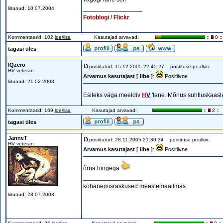
_________________
liitunud: 10.07.2004
Fotoblogi
/
Flickr
Kommentaarid: 102
loe/lisa
Kasutajad arvavad:
::
0 ::
tagasi üles
IQzero
postitatud: 15.12.2005 22:45:27
postituse pealkiri:
HV veteran
Arvamus kasutajast [ libe ]
:
Positiivne
liitunud: 21.02.2003
Esiteks väga meeldiv
H
V
'lane. Mõnus suhtluskaas
Kommentaarid: 169
loe/lisa
Kasutajad arvavad:
::
2 ::
tagasi üles
JanneT
postitatud: 28.11.2005 21:30:34
postituse pealkiri:
HV veteran
Arvamus kasutajast [ libe ]
:
Positiivne
õrna hingega
_________________
kohanemisraskused meestemaailmas
liitunud: 23.07.2003