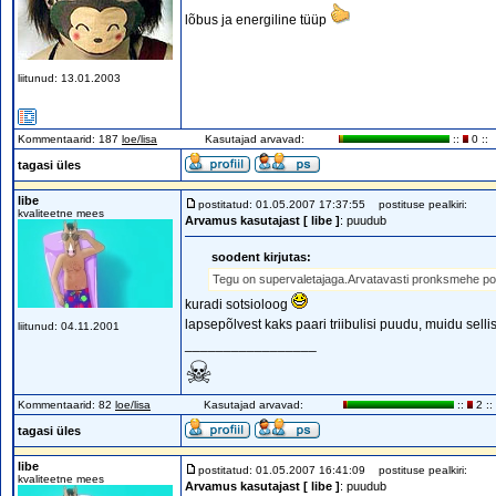
lõbus ja energiline tüüp
liitunud: 13.01.2003
Kommentaarid: 187
loe/lisa
Kasutajad arvavad:
::
0 ::
tagasi üles
libe
postitatud: 01.05.2007 17:37:55
postituse pealkiri:
kvaliteetne mees
Arvamus kasutajast [ libe ]
: puudub
soodent kirjutas:
Tegu on supervaletajaga.Arvatavasti pronksmehe poo
kuradi sotsioloog
lapsepõlvest kaks paari triibulisi puudu, muidu sellis
liitunud: 04.11.2001
_________________
☠
Kommentaarid: 82
loe/lisa
Kasutajad arvavad:
::
2 ::
tagasi üles
libe
postitatud: 01.05.2007 16:41:09
postituse pealkiri:
kvaliteetne mees
Arvamus kasutajast [ libe ]
: puudub