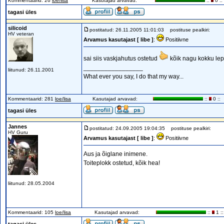
Kommentaarid: 26
loe/lisa
Kasutajad arvavad:
::
0 ::
tagasi üles
silicoid
postitatud: 26.11.2005 11:01:03
postituse pealkiri:
HV veteran
Arvamus kasutajast [ libe ]
:
Positiivne
sai siis vaskjahutus ostetud
kõik nagu kokku lep
_________________
liitunud: 26.11.2001
What ever you say, I do that my way...
Kommentaarid: 281
loe/lisa
Kasutajad arvavad:
::
0 ::
tagasi üles
Jannes
postitatud: 24.09.2005 19:04:35
postituse pealkiri:
HV Guru
Arvamus kasutajast [ libe ]
:
Positiivne
Aus ja õiglane inimene.
Toiteplokk ostetud, kõik hea!
liitunud: 28.05.2004
Kommentaarid: 105
loe/lisa
Kasutajad arvavad:
::
1 ::