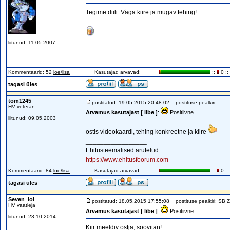
Tegime diili. Väga kiire ja mugav tehing!
liitunud: 11.05.2007
Kommentaarid: 52
loe/lisa
Kasutajad arvavad:
::
0 ::
tagasi üles
tom1245
postitatud: 19.05.2015 20:48:02
postituse pealkiri:
HV veteran
Arvamus kasutajast [ libe ]
:
Positiivne
liitunud: 09.05.2003
ostis videokaardi, tehing konkreetne ja kiire
_________________
Ehitusteemalised arutelud:
https://www.ehitusfoorum.com
Kommentaarid: 84
loe/lisa
Kasutajad arvavad:
::
0 ::
tagasi üles
Seven_lol
postitatud: 18.05.2015 17:55:08
postituse pealkiri: SB 
HV vaatleja
Arvamus kasutajast [ libe ]
:
Positiivne
liitunud: 23.10.2014
Kiir meeldiv ostja, soovitan!