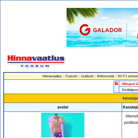
Hinnavaatlus
::
Foorum
::
Uudised
::
Ärifoorumid
::
HV F1 ennust
Mänguri l
Koolialg
kasutaja 
avatar
Kasutaja
liitunu
postitus