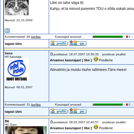
Libe on lahe säga 8)
Kahju, et ta minust paremini TDU-s sõita oskab ainu
liitunud: 22.10.2004
Kommentaarid: 64
loe/lisa
Kasutajad arvavad:
::
0 ::
tagasi üles
hens
postitatud: 18.07.2007 10:50:35
postituse pealkiri:
HV kasutaja
Arvamus kasutajast [ libe ]
:
Positiivne
Abivalmis ja muidu muhe rallimees.Tänx mees!
liitunud: 08.01.2007
Kommentaarid: 31
loe/lisa
Kasutajad arvavad:
::
0 ::
tagasi üles
B6
postitatud: 09.05.2007 22:40:57
postituse pealkiri:
HV Guru
Arvamus kasutajast [ libe ]
:
Positiivne