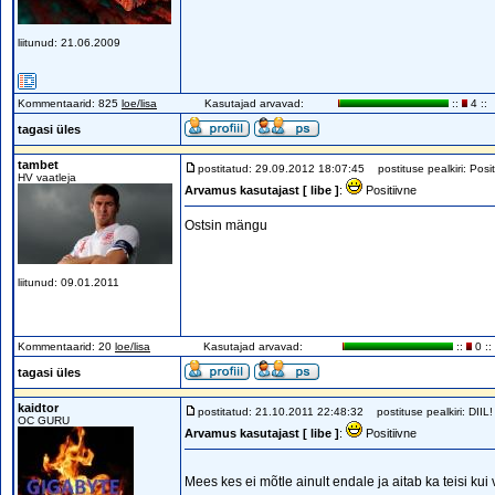
liitunud: 21.06.2009
Kommentaarid: 825
loe/lisa
Kasutajad arvavad:
::
4 ::
tagasi üles
tambet
postitatud: 29.09.2012 18:07:45
postituse pealkiri: Posit
HV vaatleja
Arvamus kasutajast [ libe ]
:
Positiivne
Ostsin mängu
liitunud: 09.01.2011
Kommentaarid: 20
loe/lisa
Kasutajad arvavad:
::
0 ::
tagasi üles
kaidtor
postitatud: 21.10.2011 22:48:32
postituse pealkiri: DIIL!
OC GURU
Arvamus kasutajast [ libe ]
:
Positiivne
Mees kes ei mõtle ainult endale ja aitab ka teisi kui