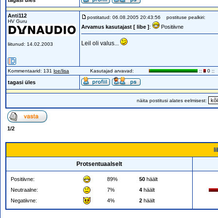
tagasi üles
Anti112
postitatud: 06.08.2005 20:43:56
postituse pealkiri:
HV Guru
Arvamus kasutajast [ libe ]
:
Positiivne
Leil oli valus...
liitunud: 14.02.2003
Kommentaarid: 131
loe/lisa
Kasutajad arvavad:
::
0 ::
tagasi üles
näita postitusi alates eelmisest:
1
/
2
l
Protsentuaalselt
Positiivne:
89%
50
häält
Neutraalne:
7%
4
häält
Negatiivne:
4%
2
häält