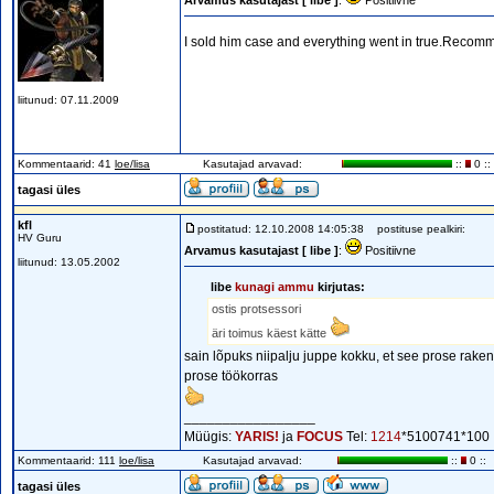
Arvamus kasutajast [ libe ]
:
Positiivne
I sold him case and everything went in true.Recomm
liitunud: 07.11.2009
Kommentaarid: 41
loe/lisa
Kasutajad arvavad:
::
0 ::
tagasi üles
kfl
postitatud: 12.10.2008 14:05:38
postituse pealkiri:
HV Guru
Arvamus kasutajast [ libe ]
:
Positiivne
liitunud: 13.05.2002
libe
kunagi ammu
kirjutas:
ostis protsessori
äri toimus käest kätte
sain lõpuks niipalju juppe kokku, et see prose raken
prose töökorras
_________________
Müügis:
YARIS!
ja
FOCUS
Tel:
1214
*5100741*100
Kommentaarid: 111
loe/lisa
Kasutajad arvavad:
::
0 ::
tagasi üles