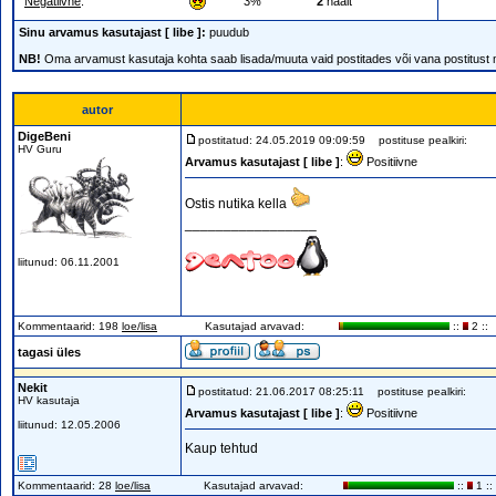
Negatiivne
:
3%
2
häält
Sinu arvamus kasutajast [ libe ]:
puudub
NB!
Oma arvamust kasutaja kohta saab lisada/muuta vaid postitades või vana postitust
autor
DigeBeni
postitatud: 24.05.2019 09:09:59
postituse pealkiri:
HV Guru
Arvamus kasutajast [ libe ]
:
Positiivne
Ostis nutika kella
_________________
liitunud: 06.11.2001
Kommentaarid: 198
loe/lisa
Kasutajad arvavad:
::
2 ::
tagasi üles
Nekit
postitatud: 21.06.2017 08:25:11
postituse pealkiri:
HV kasutaja
Arvamus kasutajast [ libe ]
:
Positiivne
liitunud: 12.05.2006
Kaup tehtud
Kommentaarid: 28
loe/lisa
Kasutajad arvavad:
::
1 ::