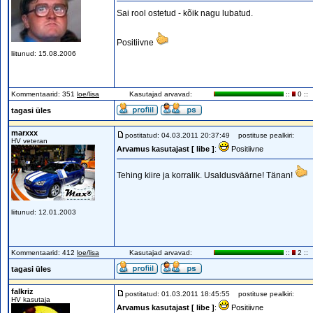
Sai rool ostetud - kõik nagu lubatud.
Positiivne
liitunud: 15.08.2006
Kommentaarid: 351
loe/lisa
Kasutajad arvavad:
::
0 ::
tagasi üles
marxxx
postitatud: 04.03.2011 20:37:49
postituse pealkiri:
HV veteran
Arvamus kasutajast [ libe ]
:
Positiivne
Tehing kiire ja korralik. Usaldusväärne! Tänan!
liitunud: 12.01.2003
Kommentaarid: 412
loe/lisa
Kasutajad arvavad:
::
2 ::
tagasi üles
falkriz
postitatud: 01.03.2011 18:45:55
postituse pealkiri:
HV kasutaja
Arvamus kasutajast [ libe ]
:
Positiivne