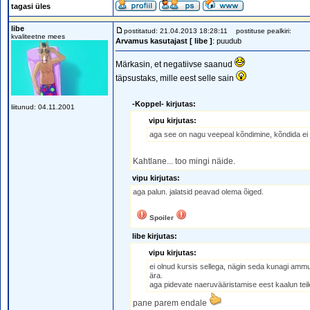
tagasi üles
libe
postitatud: 21.04.2013 18:28:11
postituse pealkiri:
kvaliteetne mees
Arvamus kasutajast [ libe ]
: puudub
Märkasin, et negatiivse saanud
täpsustaks, mille eest selle sain
-Koppel- kirjutas:
liitunud: 04.11.2001
vipu kirjutas:
aga see on nagu veepeal kõndimine, kõndida ei s
Kahtlane... too mingi näide.
vipu kirjutas:
aga palun. jalatsid peavad olema õiged.
Spoiler
libe kirjutas:
vipu kirjutas:
ei olnud kursis sellega, nägin seda kunagi ammu 
ära.
aga pidevate naeruvääristamise eest kaalun teil
pane parem endale