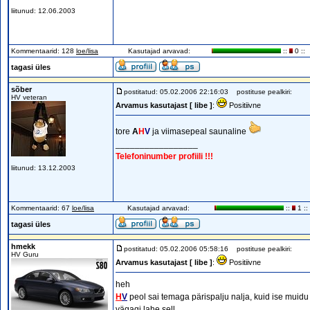
liitunud: 12.06.2003
Kommentaarid: 128
loe/lisa
Kasutajad arvavad:
::
0 ::
tagasi üles
sõber
postitatud: 05.02.2006 22:16:03
postituse pealkiri:
HV veteran
Arvamus kasutajast [ libe ]
:
Positiivne
tore
A
H
V
ja viimasepeal saunaline
_________________
Telefoninumber profiili !!!
liitunud: 13.12.2003
Kommentaarid: 67
loe/lisa
Kasutajad arvavad:
::
1 ::
tagasi üles
hmekk
postitatud: 05.02.2006 05:58:16
postituse pealkiri:
HV Guru
Arvamus kasutajast [ libe ]
:
Positiivne
heh
H
V
peol sai temaga pärispalju nalja, kuid ise muidu
vägagi lahe sell