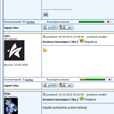
_________________
☠
Kommentaarid: 82
loe/lisa
Kasutajad arvavad:
::
2 ::
tagasi üles
vipu
postitatud: 05.03.2013 10:36:49
postituse pealkiri:
HV veteran
Arvamus kasutajast [ libe ]
:
Negatiivne
liitunud: 15.09.2004
Kommentaarid: 5
loe/lisa
Kasutajad arvavad:
::
0 :
tagasi üles
Ertai
postitatud: 11.01.2013 18:32:55
postituse pealkiri:
HV veteran
Arvamus kasutajast [ libe ]
:
Positiivne
Asjalik suhtumine ja kiire tehing!