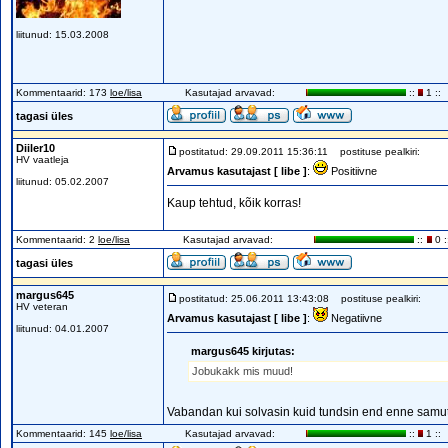
liitunud: 15.03.2008
Kommentaarid: 173
loe/lisa
Kasutajad arvavad:
::
1 ::
tagasi üles
Diiler10
postitatud: 29.09.2011 15:36:11
postituse pealkiri:
HV vaatleja
Arvamus kasutajast [ libe ]
:
Positiivne
liitunud: 05.02.2007
Kaup tehtud, kõik korras!
Kommentaarid: 2
loe/lisa
Kasutajad arvavad:
::
0 :
tagasi üles
margus645
postitatud: 25.06.2011 13:43:08
postituse pealkiri:
HV veteran
Arvamus kasutajast [ libe ]
:
Negatiivne
liitunud: 04.01.2007
margus645 kirjutas:
Jobukakk mis muud!
Vabandan kui solvasin kuid tundsin end enne samut
Kommentaarid: 145
loe/lisa
Kasutajad arvavad:
::
1 ::