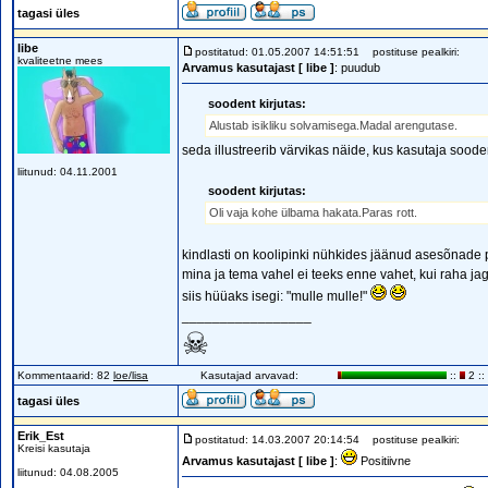
tagasi üles
libe
postitatud: 01.05.2007 14:51:51
postituse pealkiri:
kvaliteetne mees
Arvamus kasutajast [ libe ]
: puudub
soodent kirjutas:
Alustab isikliku solvamisega.Madal arengutase.
seda illustreerib värvikas näide, kus kasutaja soo
liitunud: 04.11.2001
soodent kirjutas:
Oli vaja kohe ülbama hakata.Paras rott.
kindlasti on koolipinki nühkides jäänud asesõnad
mina ja tema vahel ei teeks enne vahet, kui raha ja
siis hüüaks isegi: "mulle mulle!"
_________________
☠
Kommentaarid: 82
loe/lisa
Kasutajad arvavad:
::
2 ::
tagasi üles
Erik_Est
postitatud: 14.03.2007 20:14:54
postituse pealkiri:
Kreisi kasutaja
Arvamus kasutajast [ libe ]
:
Positiivne
liitunud: 04.08.2005