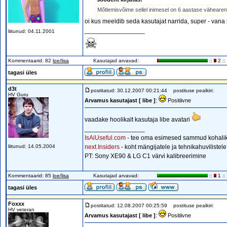
Mõtlemisvõime sellel inimesel on 6 aastase vähearen
oi kus meeldib seda kasutajat narrida, super - vana
_________________
liitunud: 04.11.2001
☠
Kommentaarid: 82
loe/lisa
Kasutajad arvavad:
::
2 ::
tagasi üles
d3t
postitatud: 30.12.2007 00:21:44
postituse pealkiri:
HV Guru
Arvamus kasutajast [ libe ]
:
Positiivne
vaadake hoolikalt kasutaja libe avatari
_________________
IsAiUseful.com
- tee oma esimesed sammud kohalik
liitunud: 14.05.2004
next.Insiders
- koht mängijatele ja tehnikahuvilistel
PT: Sony XE90 & LG C1 värvi kalibreerimine
Kommentaarid: 85
loe/lisa
Kasutajad arvavad:
::
1 ::
tagasi üles
Foxxx
postitatud: 12.08.2007 00:25:59
postituse pealkiri:
HV veteran
Arvamus kasutajast [ libe ]
:
Positiivne