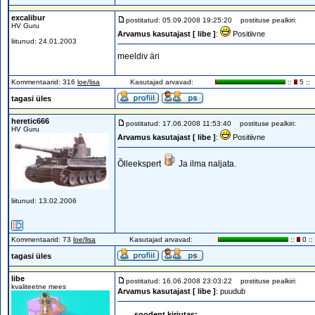
excalibur
postitatud: 05.09.2008 19:25:20
postituse pealkiri:
HV Guru
Arvamus kasutajast [ libe ]
:
Positiivne
liitunud: 24.01.2003
meeldiv äri
Kommentaarid: 316
loe/lisa
Kasutajad arvavad:
::
5 ::
tagasi üles
heretic666
postitatud: 17.06.2008 11:53:40
postituse pealkiri:
HV Guru
Arvamus kasutajast [ libe ]
:
Positiivne
Õlleekspert
Ja ilma naljata.
liitunud: 13.02.2006
Kommentaarid: 73
loe/lisa
Kasutajad arvavad:
::
0 ::
tagasi üles
libe
postitatud: 16.06.2008 23:03:22
postituse pealkiri:
kvaliteetne mees
Arvamus kasutajast [ libe ]
: puudub
soodent kirjutas: