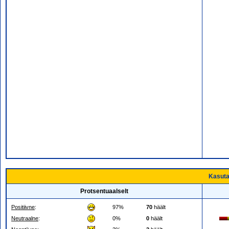
Kasuta
Protsentuaalselt
Positiivne
:
97%
70
häält
Neutraalne
:
0%
0
häält