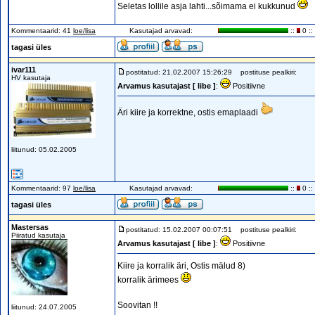
Seletas lollile asja lahti...sõimama ei kukkunud
Kommentaarid: 41
loe/lisa
Kasutajad arvavad:
::
0 ::
tagasi üles
ivar111
postitatud: 21.02.2007 15:26:29
postituse pealkiri:
HV kasutaja
Arvamus kasutajast [ libe ]
:
Positiivne
Äri kiire ja korrektne, ostis emaplaadi
liitunud: 05.02.2005
Kommentaarid: 97
loe/lisa
Kasutajad arvavad:
::
0 ::
tagasi üles
Mastersas
postitatud: 15.02.2007 00:07:51
postituse pealkiri:
Piiratud kasutaja
Arvamus kasutajast [ libe ]
:
Positiivne
Kiire ja korralik äri, Ostis mälud 8)
korralik ärimees
Soovitan !!
liitunud: 24.07.2005