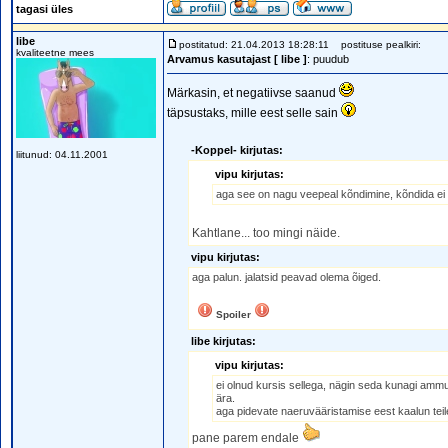
tagasi üles
libe
postitatud: 21.04.2013 18:28:11
postituse pealkiri:
kvaliteetne mees
Arvamus kasutajast [ libe ]
: puudub
Märkasin, et negatiivse saanud
täpsustaks, mille eest selle sain
-Koppel- kirjutas:
liitunud: 04.11.2001
vipu kirjutas:
aga see on nagu veepeal kõndimine, kõndida ei s
Kahtlane... too mingi näide.
vipu kirjutas:
aga palun. jalatsid peavad olema õiged.
Spoiler
libe kirjutas:
vipu kirjutas:
ei olnud kursis sellega, nägin seda kunagi ammu 
ära.
aga pidevate naeruvääristamise eest kaalun teil
pane parem endale