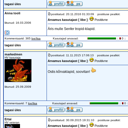
tagasi üles
Anna tooli
postitatud: 20.11.2016 01:33:09
postituse pealkiri:
Arvamus kasutajast [ libe ]
:
Positiivne
liitunud: 16.03.2006
Äris mulle Senfer tropid-klapid.
Kommentaarid: 365
loe/lisa
Kasutajad arvavad:
::
0 ::
tagasi üles
markedmen
postitatud: 11.11.2015 17:06:13
postituse pealkiri:
HV kasutaja
Arvamus kasutajast [ libe ]
:
Positiivne
Ostis kõrvaklapid, soovitan!
liitunud: 25.09.2009
Kommentaarid: 7
loe/lisa
Kasutajad arvavad:
::
0 :
tagasi üles
Ertai
postitatud: 30.09.2015 19:31:10
postituse pealkiri:
HV veteran
Arvamus kasutajast [ libe ]
:
Positiivne