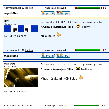
Kommentaarid: 12
loe/lisa
Kasutajad arvavad:
::
1 ::
tagasi üles
HPN
postitatud: 04.03.2014 23:04:19
postituse pealkiri:
HV veteran
Arvamus kasutajast [ libe ]
:
Positiivne
sulle, mulle
liitunud: 26.06.2007
Kommentaarid: 48
loe/lisa
Kasutajad arvavad:
::
0 ::
tagasi üles
MorRAW
postitatud: 29.01.2014 20:18:19
postituse pealkiri:
Ei ole Guru
Arvamus kasutajast [ libe ]
:
Positiivne
Müüs mälukaarti, kõik tiptop.
liitunud: 30.05.2002
Kommentaarid: 376
loe/lisa
Kasutajad arvavad:
::
1 ::