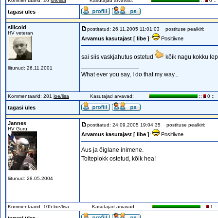
Kommentaarid: 26
loe/lisa
Kasutajad arvavad:
::
0 ::
tagasi üles
silicoid
postitatud: 26.11.2005 11:01:03
postituse pealkiri:
HV veteran
Arvamus kasutajast [ libe ]
:
Positiivne
sai siis vaskjahutus ostetud
kõik nagu kokku lep
_________________
liitunud: 26.11.2001
What ever you say, I do that my way...
Kommentaarid: 281
loe/lisa
Kasutajad arvavad:
::
0 ::
tagasi üles
Jannes
postitatud: 24.09.2005 19:04:35
postituse pealkiri:
HV Guru
Arvamus kasutajast [ libe ]
:
Positiivne
Aus ja õiglane inimene.
Toiteplokk ostetud, kõik hea!
liitunud: 28.05.2004
Kommentaarid: 105
loe/lisa
Kasutajad arvavad:
::
1 ::