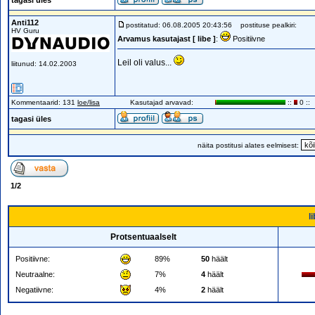
tagasi üles
Anti112
postitatud: 06.08.2005 20:43:56
postituse pealkiri:
HV Guru
Arvamus kasutajast [ libe ]
:
Positiivne
Leil oli valus...
liitunud: 14.02.2003
Kommentaarid: 131
loe/lisa
Kasutajad arvavad:
::
0 ::
tagasi üles
näita postitusi alates eelmisest:
1
/
2
l
Protsentuaalselt
Positiivne:
89%
50
häält
Neutraalne:
7%
4
häält
Negatiivne:
4%
2
häält