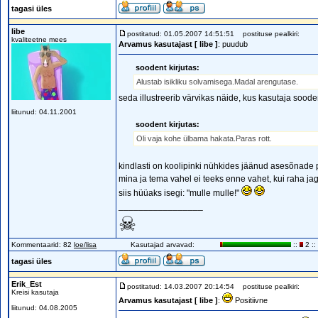
tagasi üles
libe
postitatud: 01.05.2007 14:51:51
postituse pealkiri:
kvaliteetne mees
Arvamus kasutajast [ libe ]
: puudub
soodent kirjutas:
Alustab isikliku solvamisega.Madal arengutase.
seda illustreerib värvikas näide, kus kasutaja soo
liitunud: 04.11.2001
soodent kirjutas:
Oli vaja kohe ülbama hakata.Paras rott.
kindlasti on koolipinki nühkides jäänud asesõnad
mina ja tema vahel ei teeks enne vahet, kui raha ja
siis hüüaks isegi: "mulle mulle!"
_________________
☠
Kommentaarid: 82
loe/lisa
Kasutajad arvavad:
::
2 ::
tagasi üles
Erik_Est
postitatud: 14.03.2007 20:14:54
postituse pealkiri:
Kreisi kasutaja
Arvamus kasutajast [ libe ]
:
Positiivne
liitunud: 04.08.2005