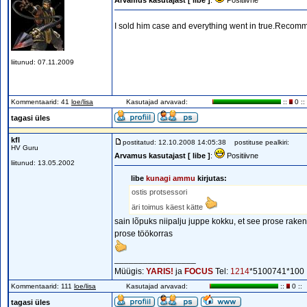
Arvamus kasutajast [ libe ]
:
Positiivne
I sold him case and everything went in true.Recomm
liitunud: 07.11.2009
Kommentaarid: 41
loe/lisa
Kasutajad arvavad:
::
0 ::
tagasi üles
kfl
postitatud: 12.10.2008 14:05:38
postituse pealkiri:
HV Guru
Arvamus kasutajast [ libe ]
:
Positiivne
liitunud: 13.05.2002
libe
kunagi ammu
kirjutas:
ostis protsessori
äri toimus käest kätte
sain lõpuks niipalju juppe kokku, et see prose raken
prose töökorras
_________________
Müügis:
YARIS!
ja
FOCUS
Tel:
1214
*5100741*100
Kommentaarid: 111
loe/lisa
Kasutajad arvavad:
::
0 ::
tagasi üles