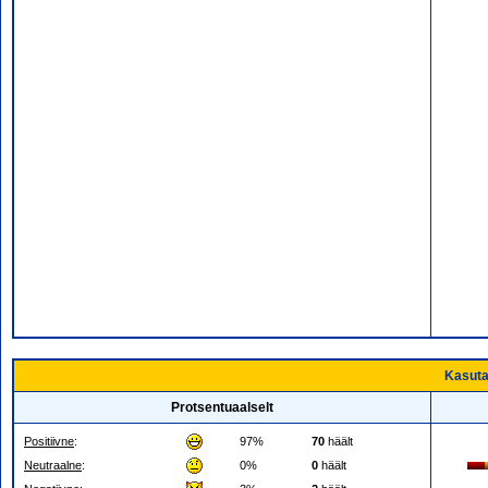
Kasuta
Protsentuaalselt
Positiivne
:
97%
70
häält
Neutraalne
:
0%
0
häält