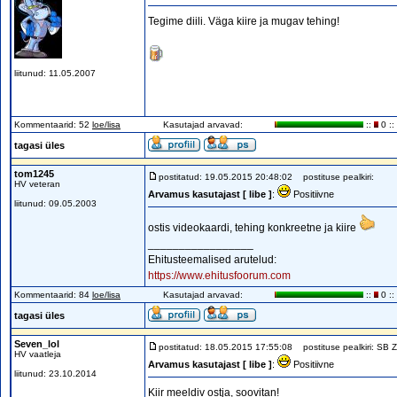
Tegime diili. Väga kiire ja mugav tehing!
liitunud: 11.05.2007
Kommentaarid: 52
loe/lisa
Kasutajad arvavad:
::
0 ::
tagasi üles
tom1245
postitatud: 19.05.2015 20:48:02
postituse pealkiri:
HV veteran
Arvamus kasutajast [ libe ]
:
Positiivne
liitunud: 09.05.2003
ostis videokaardi, tehing konkreetne ja kiire
_________________
Ehitusteemalised arutelud:
https://www.ehitusfoorum.com
Kommentaarid: 84
loe/lisa
Kasutajad arvavad:
::
0 ::
tagasi üles
Seven_lol
postitatud: 18.05.2015 17:55:08
postituse pealkiri: SB 
HV vaatleja
Arvamus kasutajast [ libe ]
:
Positiivne
liitunud: 23.10.2014
Kiir meeldiv ostja, soovitan!