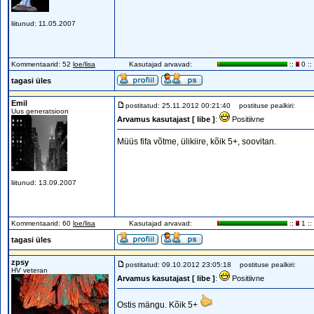
liitunud: 11.05.2007
Kommentaarid: 52
loe/lisa
Kasutajad arvavad:
::
0 ::
tagasi üles
Emil
postitatud: 25.11.2012 00:21:40
postituse pealkiri:
Uus generatsioon
Arvamus kasutajast [ libe ]
:
Positiivne
Müüs fifa võtme, ülikiire, kõik 5+, soovitan.
liitunud: 13.09.2007
Kommentaarid: 60
loe/lisa
Kasutajad arvavad:
::
1 ::
tagasi üles
zpsy
postitatud: 09.10.2012 23:05:18
postituse pealkiri:
HV veteran
Arvamus kasutajast [ libe ]
:
Positiivne
Ostis mängu. Kõik 5+