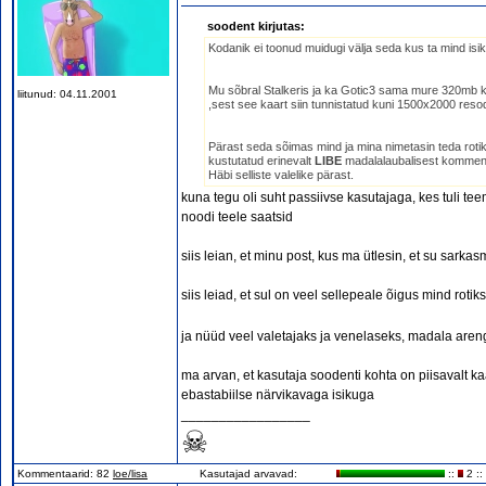
soodent kirjutas:
Kodanik ei toonud muidugi välja seda kus ta mind isik
Mu sõbral Stalkeris ja ka Gotic3 sama mure 320mb kaar
liitunud: 04.11.2001
,sest see kaart siin tunnistatud kuni 1500x2000 res
Pärast seda sõimas mind ja mina nimetasin teda roti
kustutatud erinevalt
LIBE
madalalaubalisest komment
Häbi selliste valelike pärast.
kuna tegu oli suht passiivse kasutajaga, kes tuli te
noodi teele saatsid
siis leian, et minu post, kus ma ütlesin, et su sarka
siis leiad, et sul on veel sellepeale õigus mind rotik
ja nüüd veel valetajaks ja venelaseks, madala ar
ma arvan, et kasutaja soodenti kohta on piisavalt ka
ebastabiilse närvikavaga isikuga
_________________
☠
Kommentaarid: 82
loe/lisa
Kasutajad arvavad:
::
2 ::