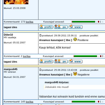
liitunud: 15.03.2008
Kommentaarid: 173
loe/lisa
Kasutajad arvavad:
::
1 ::
tagasi üles
Diiler10
postitatud: 29.09.2011 15:36:11
postituse pealkiri:
HV vaatleja
Arvamus kasutajast [ libe ]
:
Positiivne
liitunud: 05.02.2007
Kaup tehtud, kõik korras!
Kommentaarid: 2
loe/lisa
Kasutajad arvavad:
::
0 :
tagasi üles
margus645
postitatud: 25.06.2011 13:43:08
postituse pealkiri:
HV veteran
Arvamus kasutajast [ libe ]
:
Negatiivne
liitunud: 04.01.2007
margus645 kirjutas:
Jobukakk mis muud!
Vabandan kui solvasin kuid tundsin end enne samut
Kommentaarid: 145
loe/lisa
Kasutajad arvavad:
::
1 ::