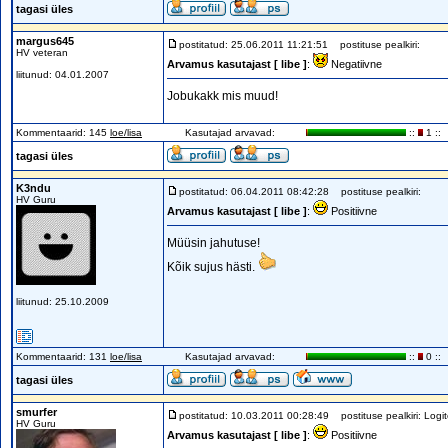
tagasi üles
margus645
postitatud: 25.06.2011 11:21:51
postituse pealkiri:
HV veteran
Arvamus kasutajast [ libe ]
:
Negatiivne
liitunud: 04.01.2007
Jobukakk mis muud!
Kommentaarid: 145
loe/lisa
Kasutajad arvavad:
::
1 ::
tagasi üles
K3ndu
postitatud: 06.04.2011 08:42:28
postituse pealkiri:
HV Guru
Arvamus kasutajast [ libe ]
:
Positiivne
Müüsin jahutuse!
Kõik sujus hästi.
liitunud: 25.10.2009
Kommentaarid: 131
loe/lisa
Kasutajad arvavad:
::
0 ::
tagasi üles
smurfer
postitatud: 10.03.2011 00:28:49
postituse pealkiri: Logit
HV Guru
Arvamus kasutajast [ libe ]
:
Positiivne