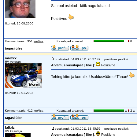
Sai rool ostetud - kõik nagu lubatud.
Positiivne
liitunud: 15.08.2006
Kommentaarid: 351
loe/lisa
Kasutajad arvavad:
::
0 ::
tagasi üles
marxxx
postitatud: 04.03.2011 20:37:49
postituse pealkiri:
HV veteran
Arvamus kasutajast [ libe ]
:
Positiivne
Tehing kiire ja korralik. Usaldusväärne! Tänan!
liitunud: 12.01.2003
Kommentaarid: 412
loe/lisa
Kasutajad arvavad:
::
2 ::
tagasi üles
falkriz
postitatud: 01.03.2011 18:45:55
postituse pealkiri:
HV kasutaja
Arvamus kasutajast [ libe ]
:
Positiivne