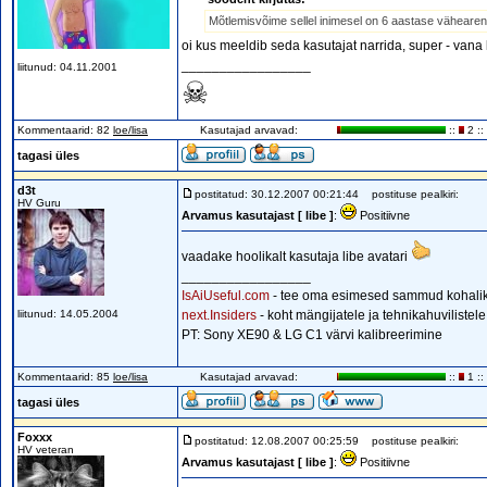
Mõtlemisvõime sellel inimesel on 6 aastase vähearen
oi kus meeldib seda kasutajat narrida, super - vana
_________________
liitunud: 04.11.2001
☠
Kommentaarid: 82
loe/lisa
Kasutajad arvavad:
::
2 ::
tagasi üles
d3t
postitatud: 30.12.2007 00:21:44
postituse pealkiri:
HV Guru
Arvamus kasutajast [ libe ]
:
Positiivne
vaadake hoolikalt kasutaja libe avatari
_________________
IsAiUseful.com
- tee oma esimesed sammud kohalik
liitunud: 14.05.2004
next.Insiders
- koht mängijatele ja tehnikahuvilistel
PT: Sony XE90 & LG C1 värvi kalibreerimine
Kommentaarid: 85
loe/lisa
Kasutajad arvavad:
::
1 ::
tagasi üles
Foxxx
postitatud: 12.08.2007 00:25:59
postituse pealkiri:
HV veteran
Arvamus kasutajast [ libe ]
:
Positiivne