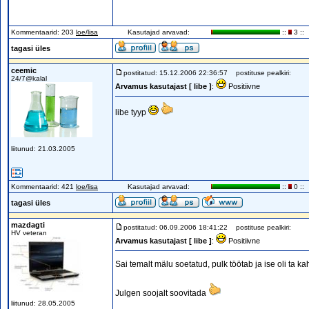
Kommentaarid: 203
loe/lisa
Kasutajad arvavad:
::
3 ::
tagasi üles
ceemic
postitatud: 15.12.2006 22:36:57
postituse pealkiri:
24/7@kalal
Arvamus kasutajast [ libe ]
:
Positiivne
libe tyyp
liitunud: 21.03.2005
Kommentaarid: 421
loe/lisa
Kasutajad arvavad:
::
0 ::
tagasi üles
mazdagti
postitatud: 06.09.2006 18:41:22
postituse pealkiri:
HV veteran
Arvamus kasutajast [ libe ]
:
Positiivne
Sai temalt mälu soetatud, pulk töötab ja ise oli ta 
Julgen soojalt soovitada
liitunud: 28.05.2005
_________________