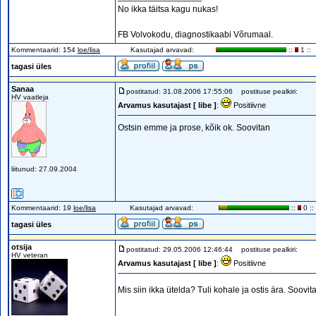
No ikka täitsa kagu nukas!
FB Volvokodu, diagnostikaabi Võrumaal.
Kommentaarid: 154
loe/lisa
Kasutajad arvavad:
::
1 ::
tagasi üles
Sanaa
postitatud: 31.08.2006 17:55:06
postituse pealkiri:
HV vaatleja
Arvamus kasutajast [ libe ]
:
Positiivne
Ostsin emme ja prose, kõik ok. Soovitan
liitunud: 27.09.2004
Kommentaarid: 19
loe/lisa
Kasutajad arvavad:
::
0 ::
tagasi üles
otsija
postitatud: 29.05.2006 12:46:44
postituse pealkiri:
HV veteran
Arvamus kasutajast [ libe ]
:
Positiivne
Mis siin ikka ütelda? Tuli kohale ja ostis ära. Soovi