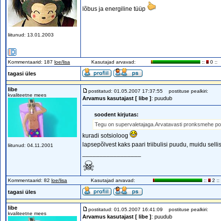
lõbus ja energiline tüüp
liitunud: 13.01.2003
Kommentaarid: 187
loe/lisa
Kasutajad arvavad:
::
0 ::
tagasi üles
libe
postitatud: 01.05.2007 17:37:55
postituse pealkiri:
kvaliteetne mees
Arvamus kasutajast [ libe ]
: puudub
soodent kirjutas:
Tegu on supervaletajaga.Arvatavasti pronksmehe poo
kuradi sotsioloog
lapsepõlvest kaks paari triibulisi puudu, muidu sellis
liitunud: 04.11.2001
_________________
☠
Kommentaarid: 82
loe/lisa
Kasutajad arvavad:
::
2 ::
tagasi üles
libe
postitatud: 01.05.2007 16:41:09
postituse pealkiri:
kvaliteetne mees
Arvamus kasutajast [ libe ]
: puudub