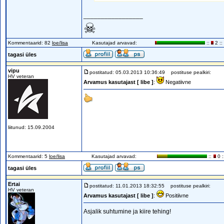
_________________
☠
Kommentaarid: 82
loe/lisa
Kasutajad arvavad:
::
2 ::
tagasi üles
vipu
postitatud: 05.03.2013 10:36:49
postituse pealkiri:
HV veteran
Arvamus kasutajast [ libe ]
:
Negatiivne
liitunud: 15.09.2004
Kommentaarid: 5
loe/lisa
Kasutajad arvavad:
::
0 :
tagasi üles
Ertai
postitatud: 11.01.2013 18:32:55
postituse pealkiri:
HV veteran
Arvamus kasutajast [ libe ]
:
Positiivne
Asjalik suhtumine ja kiire tehing!