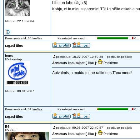
Libe on lahe säga 8)
Kahju, et ta minust paremini TDU-s sõita oskab ainu
liitunud: 22.10.2004
Kommentaarid: 64
loe/lisa
Kasutajad arvavad:
::
0 ::
tagasi üles
hens
postitatud: 18.07.2007 10:50:35
postituse pealkiri:
HV kasutaja
Arvamus kasutajast [ libe ]
:
Positiivne
Abivalmis ja muidu muhe rallimees.Tänx mees!
liitunud: 08.01.2007
Kommentaarid: 31
loe/lisa
Kasutajad arvavad:
::
0 ::
tagasi üles
B6
postitatud: 09.05.2007 22:40:57
postituse pealkiri:
HV Guru
Arvamus kasutajast [ libe ]
:
Positiivne