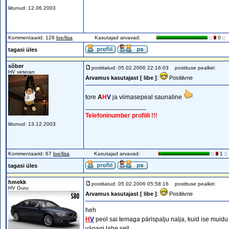
liitunud: 12.06.2003
Kommentaarid: 128
loe/lisa
Kasutajad arvavad:
::
0 ::
tagasi üles
sõber
postitatud: 05.02.2006 22:16:03
postituse pealkiri:
HV veteran
Arvamus kasutajast [ libe ]
:
Positiivne
tore
A
H
V
ja viimasepeal saunaline
_________________
Telefoninumber profiili !!!
liitunud: 13.12.2003
Kommentaarid: 67
loe/lisa
Kasutajad arvavad:
::
1 ::
tagasi üles
hmekk
postitatud: 05.02.2006 05:58:16
postituse pealkiri:
HV Guru
Arvamus kasutajast [ libe ]
:
Positiivne
heh
H
V
peol sai temaga pärispalju nalja, kuid ise muidu
vägagi lahe sell