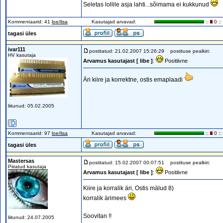
Seletas lollile asja lahti...sõimama ei kukkunud
Kommentaarid: 41
loe/lisa
Kasutajad arvavad:
::
0 ::
tagasi üles
ivar111
postitatud: 21.02.2007 15:26:29
postituse pealkiri:
HV kasutaja
Arvamus kasutajast [ libe ]
:
Positiivne
Äri kiire ja korrektne, ostis emaplaadi
liitunud: 05.02.2005
Kommentaarid: 97
loe/lisa
Kasutajad arvavad:
::
0 ::
tagasi üles
Mastersas
postitatud: 15.02.2007 00:07:51
postituse pealkiri:
Piiratud kasutaja
Arvamus kasutajast [ libe ]
:
Positiivne
Kiire ja korralik äri, Ostis mälud 8)
korralik ärimees
Soovitan !!
liitunud: 24.07.2005