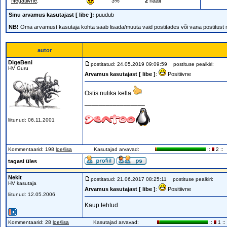
Negatiivne
:
3%
2
häält
Sinu arvamus kasutajast [ libe ]:
puudub
NB!
Oma arvamust kasutaja kohta saab lisada/muuta vaid postitades või vana postitust
autor
DigeBeni
postitatud: 24.05.2019 09:09:59
postituse pealkiri:
HV Guru
Arvamus kasutajast [ libe ]
:
Positiivne
Ostis nutika kella
_________________
liitunud: 06.11.2001
Kommentaarid: 198
loe/lisa
Kasutajad arvavad:
::
2 ::
tagasi üles
Nekit
postitatud: 21.06.2017 08:25:11
postituse pealkiri:
HV kasutaja
Arvamus kasutajast [ libe ]
:
Positiivne
liitunud: 12.05.2006
Kaup tehtud
Kommentaarid: 28
loe/lisa
Kasutajad arvavad:
::
1 ::