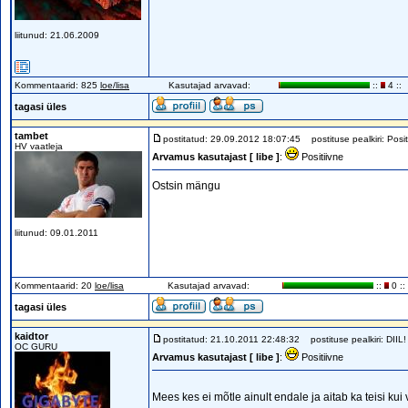
liitunud: 21.06.2009
Kommentaarid: 825
loe/lisa
Kasutajad arvavad:
::
4 ::
tagasi üles
tambet
postitatud: 29.09.2012 18:07:45
postituse pealkiri: Posit
HV vaatleja
Arvamus kasutajast [ libe ]
:
Positiivne
Ostsin mängu
liitunud: 09.01.2011
Kommentaarid: 20
loe/lisa
Kasutajad arvavad:
::
0 ::
tagasi üles
kaidtor
postitatud: 21.10.2011 22:48:32
postituse pealkiri: DIIL!
OC GURU
Arvamus kasutajast [ libe ]
:
Positiivne
Mees kes ei mõtle ainult endale ja aitab ka teisi kui