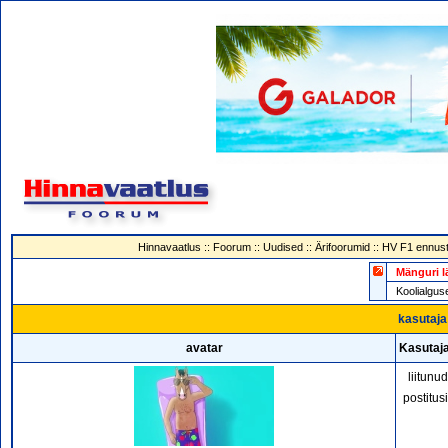
Hinnavaatlus
::
Foorum
::
Uudised
::
Ärifoorumid
::
HV F1 ennust
Mänguri l
Koolialg
kasutaja 
avatar
Kasutaja
liitunu
postitus