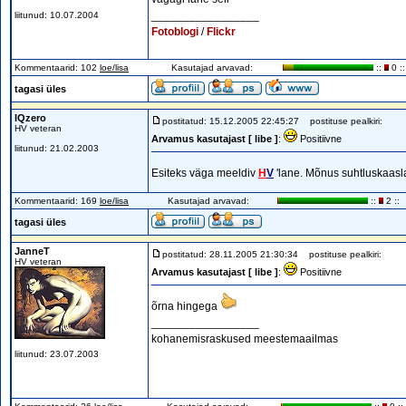
_________________
liitunud: 10.07.2004
Fotoblogi
/
Flickr
Kommentaarid: 102
loe/lisa
Kasutajad arvavad:
::
0 ::
tagasi üles
IQzero
postitatud: 15.12.2005 22:45:27
postituse pealkiri:
HV veteran
Arvamus kasutajast [ libe ]
:
Positiivne
liitunud: 21.02.2003
Esiteks väga meeldiv
H
V
'lane. Mõnus suhtluskaas
Kommentaarid: 169
loe/lisa
Kasutajad arvavad:
::
2 ::
tagasi üles
JanneT
postitatud: 28.11.2005 21:30:34
postituse pealkiri:
HV veteran
Arvamus kasutajast [ libe ]
:
Positiivne
õrna hingega
_________________
kohanemisraskused meestemaailmas
liitunud: 23.07.2003