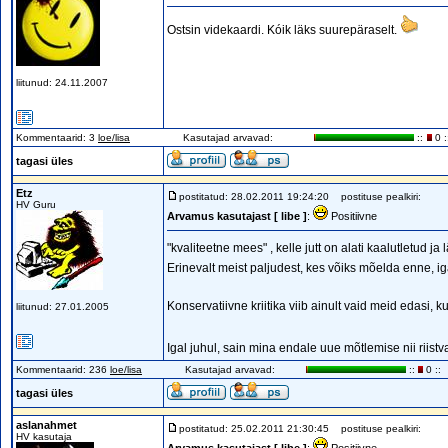
Ostsin videkaardi. Kóik läks suurepäraselt.
liitunud: 24.11.2007
Kommentaarid: 3
loe/lisa
Kasutajad arvavad:
::
0 :
tagasi üles
Etz
postitatud: 28.02.2011 19:24:20
postituse pealkiri:
HV Guru
Arvamus kasutajast [ libe ]
:
Positiivne
"kvaliteetne mees" , kelle jutt on alati kaalutletud ja
Erinevalt meist paljudest, kes võiks mõelda enne, ig
Konservatiivne kriitika viib ainult vaid meid edasi, 
liitunud: 27.01.2005
Igal juhul, sain mina endale uue mõtlemise nii riistv
Kommentaarid: 236
loe/lisa
Kasutajad arvavad:
::
0 ::
tagasi üles
aslanahmet
postitatud: 25.02.2011 21:30:45
postituse pealkiri:
HV kasutaja