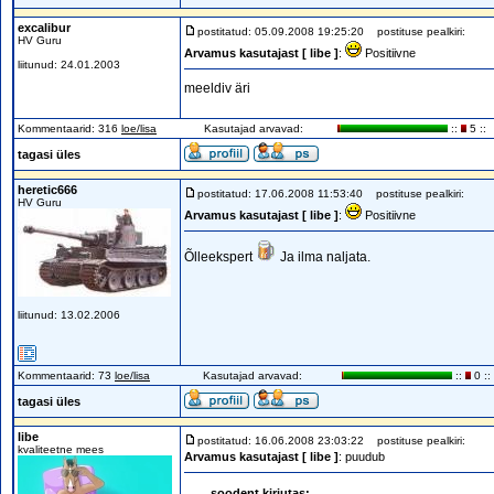
excalibur
postitatud: 05.09.2008 19:25:20
postituse pealkiri:
HV Guru
Arvamus kasutajast [ libe ]
:
Positiivne
liitunud: 24.01.2003
meeldiv äri
Kommentaarid: 316
loe/lisa
Kasutajad arvavad:
::
5 ::
tagasi üles
heretic666
postitatud: 17.06.2008 11:53:40
postituse pealkiri:
HV Guru
Arvamus kasutajast [ libe ]
:
Positiivne
Õlleekspert
Ja ilma naljata.
liitunud: 13.02.2006
Kommentaarid: 73
loe/lisa
Kasutajad arvavad:
::
0 ::
tagasi üles
libe
postitatud: 16.06.2008 23:03:22
postituse pealkiri:
kvaliteetne mees
Arvamus kasutajast [ libe ]
: puudub
soodent kirjutas: