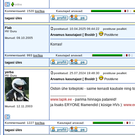
Kommentaarid: 1520
loe/lisa
Kasutajad arvavad:
::
0 ::
tagasi üles
Flab
postitatud: 10.04.2025 06:44:22
postituse pealkiri:
HV Guru
Arvamus kasutajast [ Bssldr ]
:
Positiivne
liitunud: 09.10.2005
Korras!
Kommentaarid: 993
loe/lisa
Kasutajad arvavad:
::
0 ::
tagasi üles
yerba
postitatud: 25.07.2024 19:48:30
postituse pealkiri:
HV Guru
Arvamus kasutajast [ Bssldr ]
:
Positiivne
Ostsin ühe toiteploki - saime kenasti kaubale ning to
_________________
www.lapik.ee
- parima hinnaga patareid!
ja lisaks ERYONE filamendid ( küsige HVs ):
www.e
liitunud: 12.11.2003
Kommentaarid: 1227
loe/lisa
Kasutajad arvavad:
::
0 ::
tagasi üles