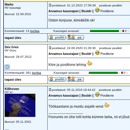
Markz
postitatud: 01.12.2022 17:59:39
postituse pealkiri:
HV kasutaja
Arvamus kasutajast [ Bssldr ]
:
Positiivne
liitunud: 22.06.2011
Ostsin korpuse, kiire&kõik ok!
Kommentaarid: 13
loe/lisa
Kasutajad arvavad:
::
0 ::
tagasi üles
Dev Grex
postitatud: 24.09.2020 21:30:30
postituse pealkiri:
HV Guru
Arvamus kasutajast [ Bssldr ]
:
Positiivne
liitunud: 29.07.2012
Kiire ja positiivne tehing
Kommentaarid: 361
loe/lisa
Kasutajad arvavad:
::
0 ::
tagasi üles
Killhoven
postitatud: 05.11.2019 19:44:42
postituse pealkiri:
OC`er
Arvamus kasutajast [ Bssldr ]
:
Positiivne
Töökaaslane ja muidu asjalik vend
_________________
Foorumis on ühe lolli kohta kümme tarka, nii et j
liitunud: 05.11.2001