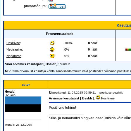
privaatsõnum:
Kasutaja
Protsentuaalselt
Positiivne
:
100%
8
häält
Neutraalne
:
0%
0
häält
Negatiivne
:
0%
0
häält
Sinu arvamus kasutajast [ Bssldr ]:
puudub
NB!
Oma arvamust kasutaja kohta saab lisada/muuta vaid postitades või vana postitust
autor
Herald
postitatud: 11.04.2025 06:59:11
postituse pealkiri:
HV Guru
Arvamus kasutajast [ Bssldr ]
:
Positiivne
Positiivne tehing!
_________________
Süle- ja lauaarvutid ning varuosad, küsida võib kõik
liitunud: 28.12.2004