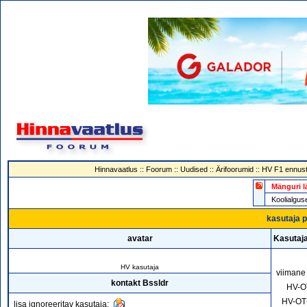
Hinnavaatlus
::
Foorum
::
Uudised
::
Ärifoorumid
::
HV F1 ennust
Mänguri l
Koolialg
kasutaja p
avatar
Kasutaja
HV kasutaja
viimane
kontakt Bssldr
HV-O
HV-OT
lisa ignoreeritav kasutaja: