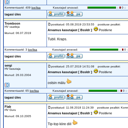
Kommentaarid: 409
loe/lisa
Kasutajad arvavad:
::
0 ::
tagasi üles
Tromboon
postitatud: 05.08.2019 23:53:55
postituse pealkiri:
HV vaatleja
Arvamus kasutajast [ Bssldr ]
:
Positiivne
liitunud: 06.07.2019
Tubli. Kraps.
Kommentaarid: 3
loe/lisa
Kasutajad arvavad:
::
0 :
tagasi üles
sergi
postitatud: 25.07.2019 14:51:08
postituse pealkiri:
HV kasutaja
Arvamus kasutajast [ Bssldr ]
:
Positiivne
liitunud: 26.03.2004
ostsin mälu
Kommentaarid: 65
loe/lisa
Kasutajad arvavad:
::
0 ::
tagasi üles
Flab
postitatud: 11.08.2018 11:24:39
postituse pealkiri: Komm
HV Guru
Arvamus kasutajast [ Bssldr ]
:
Positiivne
liitunud: 09.10.2005
Tip-top kiire diil