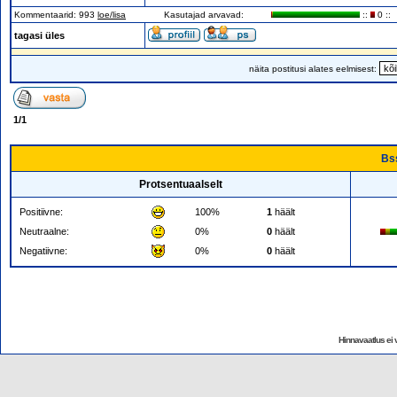
Kommentaarid: 993
loe/lisa
Kasutajad arvavad:
::
0 ::
tagasi üles
näita postitusi alates eelmisest:
1
/
1
Bss
Protsentuaalselt
Positiivne:
100%
1
häält
Neutraalne:
0%
0
häält
Negatiivne:
0%
0
häält
Hinnavaatlus ei v