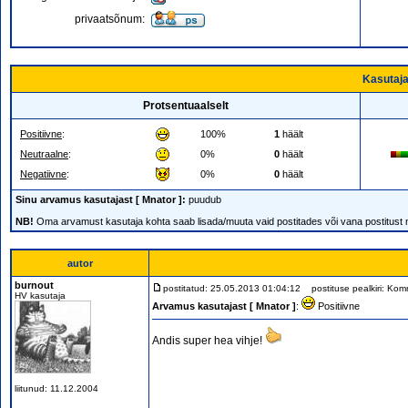
privaatsõnum:
Kasutaja
Protsentuaalselt
Positiivne
:
100%
1
häält
Neutraalne
:
0%
0
häält
Negatiivne
:
0%
0
häält
Sinu arvamus kasutajast [ Mnator ]:
puudub
NB!
Oma arvamust kasutaja kohta saab lisada/muuta vaid postitades või vana postitust
autor
burnout
postitatud: 25.05.2013 01:04:12
postituse pealkiri: Kom
HV kasutaja
Arvamus kasutajast [ Mnator ]
:
Positiivne
Andis super hea vihje!
liitunud: 11.12.2004