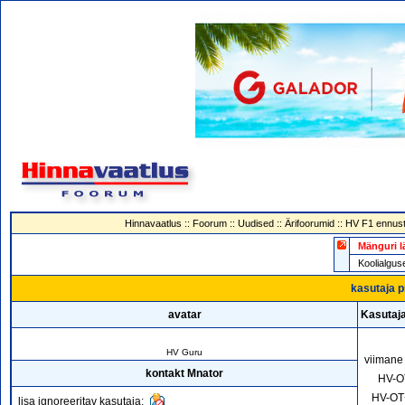
Hinnavaatlus
::
Foorum
::
Uudised
::
Ärifoorumid
::
HV F1 ennust
Mänguri l
Koolialg
kasutaja p
avatar
Kasutaj
HV Guru
viimane
kontakt Mnator
HV-O
HV-OT
lisa ignoreeritav kasutaja: