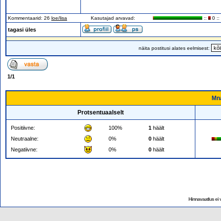
Kommentaarid: 26
loe/lisa
Kasutajad arvavad:
::
0 ::
tagasi üles
näita postitusi alates eelmisest:
1
/
1
Mna
Protsentuaalselt
Positiivne:
100%
1
häält
Neutraalne:
0%
0
häält
Negatiivne:
0%
0
häält
Hinnavaatlus ei v