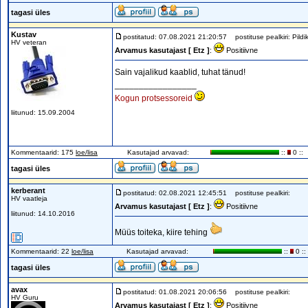
tagasi üles
Kustav
postitatud: 07.08.2021 21:20:57
postituse pealkiri: Pildi
HV veteran
Arvamus kasutajast [ Etz ]
:
Positiivne
Sain vajalikud kaablid, tuhat tänud!
_________________
Kogun protsessoreid
liitunud: 15.09.2004
Kommentaarid: 175
loe/lisa
Kasutajad arvavad:
::
0 ::
tagasi üles
kerberant
postitatud: 02.08.2021 12:45:51
postituse pealkiri:
HV vaatleja
Arvamus kasutajast [ Etz ]
:
Positiivne
liitunud: 14.10.2016
Müüs toiteka, kiire tehing
Kommentaarid: 22
loe/lisa
Kasutajad arvavad:
::
0 ::
tagasi üles
avax
postitatud: 01.08.2021 20:06:56
postituse pealkiri:
HV Guru
Arvamus kasutajast [ Etz ]
:
Positiivne