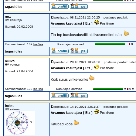
tagasi üles
rmz
postitatud: 08.11.2021 22:56:25
postituse pealkiri:
HV kasutaja
Arvamus kasutajast [ Etz ]
:
Positiivne
liitunud: 09.02.2008
Tip-top taaskasutusdiil aktiivusmonitori näol
Kommentaarid: 109
loe/lisa
Kasutajad arvavad:
::
0 ::
tagasi üles
KulleS
postitatud: 20.10.2021 18:44:50
postituse pealkiri: Tele
HV veteran
Arvamus kasutajast [ Etz ]
:
Positiivne
liitunud: 21.04.2004
Kõik sujus vinks-vonks
Kommentaarid: 132
loe/lisa
Kasutajad arvavad:
::
0 ::
tagasi üles
forint
postitatud: 14.10.2021 22:11:37
postituse pealkiri:
HV veteran
Arvamus kasutajast [ Etz ]
:
Positiivne
Kaubad koos