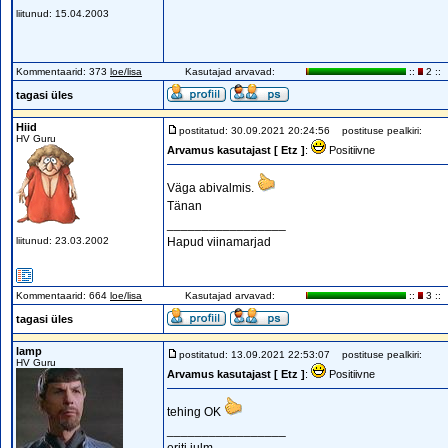
liitunud: 15.04.2003
Kommentaarid: 373
loe/lisa
Kasutajad arvavad:
::
2 ::
tagasi üles
Hiid
postitatud: 30.09.2021 20:24:56
postituse pealkiri:
HV Guru
Arvamus kasutajast [ Etz ]
:
Positiivne
Väga abivalmis.
Tänan
_________________
liitunud: 23.03.2002
Hapud viinamarjad
Kommentaarid: 664
loe/lisa
Kasutajad arvavad:
::
3 ::
tagasi üles
lamp
postitatud: 13.09.2021 22:53:07
postituse pealkiri:
HV Guru
Arvamus kasutajast [ Etz ]
:
Positiivne
tehing OK
_________________