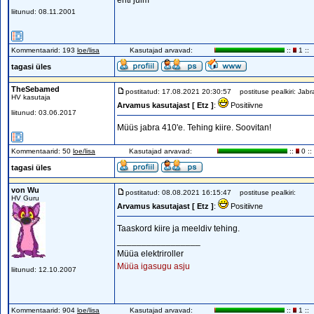
eriti julm
liitunud: 08.11.2001
Kommentaarid: 193
loe/lisa
Kasutajad arvavad:
::
1 ::
tagasi üles
TheSebamed
postitatud: 17.08.2021 20:30:57
postituse pealkiri: Jab
HV kasutaja
Arvamus kasutajast [ Etz ]
:
Positiivne
liitunud: 03.06.2017
Müüs jabra 410'e. Tehing kiire. Soovitan!
Kommentaarid: 50
loe/lisa
Kasutajad arvavad:
::
0 ::
tagasi üles
von Wu
postitatud: 08.08.2021 16:15:47
postituse pealkiri:
HV Guru
Arvamus kasutajast [ Etz ]
:
Positiivne
Taaskord kiire ja meeldiv tehing.
_________________
Müüa elektriroller
Müüa igasugu asju
liitunud: 12.10.2007
Kommentaarid: 904
loe/lisa
Kasutajad arvavad:
::
1 ::