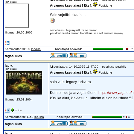
HV Guru
Arvamus kasutajast [ Etz ]
:
Positiivne
Sain vajalikke kaableid
_________________
sometimes i hug myself for no reason.
liitunud: 20.06.2006
you dont need a reason to call me. me not answer anyway
Kommentaarid: 90
loe/lisa
Kasutajad arvavad:
::
0 ::
tagasi üles
laurx
postitatud: 14.10.2025 11:47:29
postituse pealkiri:
HV Guru
Arvamus kasutajast [ Etz ]
:
Positiivne
sain veits legacy tarkvara.
_________________
Kontrollitud ja arvega sülerid:
https://www.yaga.ee/m
küsi ka akut, klaviatuuri.. kiireim viis on helistada 
liitunud: 25.03.2004
Kommentaarid: 1159
loe/lisa
Kasutajad arvavad:
::
4 ::
tagasi üles
laurx