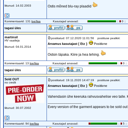
liitunud: 14.02.2003
Ostis mõned blu-ray plaadid
Kommentaarid: 131
loe/lisa
Kasutajad arvavad:
::
0 ::
tagasi üles
martinsil
postitatud: 07.12.2020 11:01:56
postituse pealkiri:
HV vaatleja
Arvamus kasutajast [ Etz ]
:
Positiivne
liitunud: 04.01.2014
Ostsin läpaka. Kiire ja hea tehing.
Kommentaarid: 13
loe/lisa
Kasutajad arvavad:
::
0 ::
tagasi üles
Sold OUT
postitatud: 19.11.2020 14:47:19
postituse pealkiri:
no credit
Arvamus kasutajast [ Etz ]
:
Positiivne
Vahendasin ühe keeruka rahvusvahelise veo talle. 
_________________
Every version of the garment appears to be sold out o
liitunud: 30.07.2002
Kommentaarid: 94
loe/lisa
Kasutajad arvavad:
::
5 ::