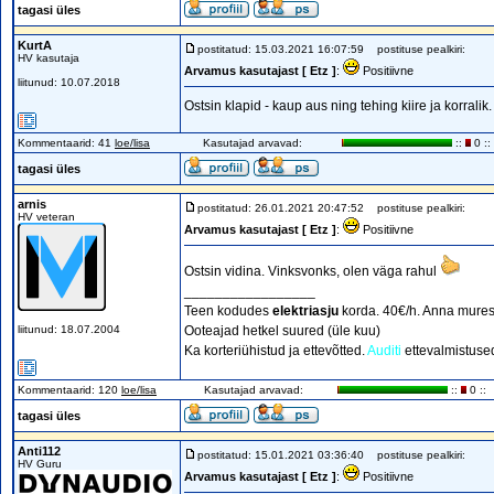
tagasi üles
KurtA
postitatud: 15.03.2021 16:07:59
postituse pealkiri:
HV kasutaja
Arvamus kasutajast [ Etz ]
:
Positiivne
liitunud: 10.07.2018
Ostsin klapid - kaup aus ning tehing kiire ja korralik.
Kommentaarid: 41
loe/lisa
Kasutajad arvavad:
::
0 ::
tagasi üles
arnis
postitatud: 26.01.2021 20:47:52
postituse pealkiri:
HV veteran
Arvamus kasutajast [ Etz ]
:
Positiivne
Ostsin vidina. Vinksvonks, olen väga rahul
_________________
Teen kodudes
elektriasju
korda. 40€/h. Anna mures
liitunud: 18.07.2004
Ooteajad hetkel suured (üle kuu)
Ka korteriühistud ja ettevõtted.
Auditi
ettevalmistuse
Kommentaarid: 120
loe/lisa
Kasutajad arvavad:
::
0 ::
tagasi üles
Anti112
postitatud: 15.01.2021 03:36:40
postituse pealkiri:
HV Guru
Arvamus kasutajast [ Etz ]
:
Positiivne