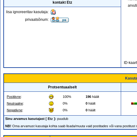
kontakt Etz
arvut
lisa ignoreeritav kasutaja:
privaatsõnum:
ID-kaar
Kasuta
Protsentuaalselt
Positiivne
:
100%
196
häält
Neutraalne
:
0%
0
häält
Negatiivne
:
0%
0
häält
Sinu arvamus kasutajast [ Etz ]:
puudub
NB!
Oma arvamust kasutaja kohta saab lisada/muuta vaid postitades või vana postitust