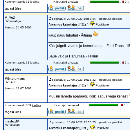
Kommentaarid: 71
loe/lisa
Kasutajad arvavad:
::
0 ::
tagasi üles
M_YAZ
postitatud: 20.06.2023 15:53:44
postituse pealkiri:
HV kasutaja
Arvamus kasutajast [ Etz ]
:
Positiivne
liitunud: 24.05.2006
kaup nagu lubatud - Äitüma
_________________
Küsi julgelt :veame ja teeme kaupa - Ford Transit 1
Saue vald ja Harjumaa - Tallinn
Kommentaarid: 72
loe/lisa
Kasutajad arvavad:
::
0 ::
tagasi üles
Mõttetumees
postitatud: 10.06.2023 19:18:32
postituse pealkiri:
HV Guru
Arvamus kasutajast [ Etz ]
:
Positiivne
liitunud: 18.07.2003
Müüsin laheda aparaadi. Kõik laabus väga kenasti
Kommentaarid: 659
loe/lisa
Kasutajad arvavad:
::
0 ::
tagasi üles
maxfox04
postitatud: 15.06.2022 22:55:25
postituse pealkiri:
HV veteran
Arvamus kasutajast [ Etz ]
:
Positiivne