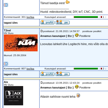
Tänud laadija eest
_________________
Huvid: mikrokontrollerid, DIY, IoT, CNC, 3D print.
Kommentaarid: 301
loe/lisa
Kasutajad arvavad:
::
1 ::
tagasi üles
T2nel
postitatud: 21.06.2021 14:59:57
postituse pealkiri:
HV Guru
Arvamus kasutajast [ Etz ]
:
Positiivne
Loovutas lahkelt ühe Logitechi hiire, mis võib olla d
liitunud: 25.09.2004
Kommentaarid: 807
loe/lisa
Kasutajad arvavad:
::
2 ::
tagasi üles
Aix
postitatud: 13.06.2021 12:43:24
postituse pealkiri:
HV Guru
Arvamus kasutajast [ Etz ]
:
Positiivne
Aitasin sahlisse ruumi teha