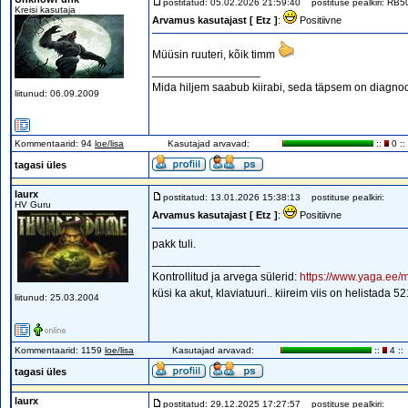
postitatud: 05.02.2026 21:59:40
postituse pealkiri: RB
Kreisi kasutaja
Arvamus kasutajast [ Etz ]
:
Positiivne
Müüsin ruuteri, kõik timm
_________________
Mida hiljem saabub kiirabi, seda täpsem on diagno
liitunud: 06.09.2009
Kommentaarid: 94
loe/lisa
Kasutajad arvavad:
::
0 ::
tagasi üles
laurx
postitatud: 13.01.2026 15:38:13
postituse pealkiri:
HV Guru
Arvamus kasutajast [ Etz ]
:
Positiivne
pakk tuli.
_________________
Kontrollitud ja arvega sülerid:
https://www.yaga.ee/m
küsi ka akut, klaviatuuri.. kiireim viis on helistada 
liitunud: 25.03.2004
Kommentaarid: 1159
loe/lisa
Kasutajad arvavad:
::
4 ::
tagasi üles
laurx
postitatud: 29.12.2025 17:27:57
postituse pealkiri: