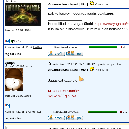
HV Guru
Arvamus kasutajast [ Etz ]
:
Positiivne
pakike legacy meediaga jõudis pakikappi.
_________________
Kontrollitud ja arvega sülerid:
https://www.yaga.ee/m
küsi ka akut, klaviatuuri.. kiireim viis on helistada 
liitunud: 25.03.2004
Kommentaarid: 1159
loe/lisa
Kasutajad arvavad:
::
4 ::
tagasi üles
kjaups
postitatud: 22.12.2025 19:38:42
postituse pealkiri:
MeesKesTuliMetsast
Arvamus kasutajast [ Etz ]
:
Positiivne
Jagas cat kaableid
_________________
M: korter Mustamäel
liitunud: 02.02.2005
YAGA müügiputka
Kommentaarid: 173
loe/lisa
Kasutajad arvavad:
::
0 ::
tagasi üles
iir
postitatud: 22.12.2025 18:31:19
postituse pealkiri: