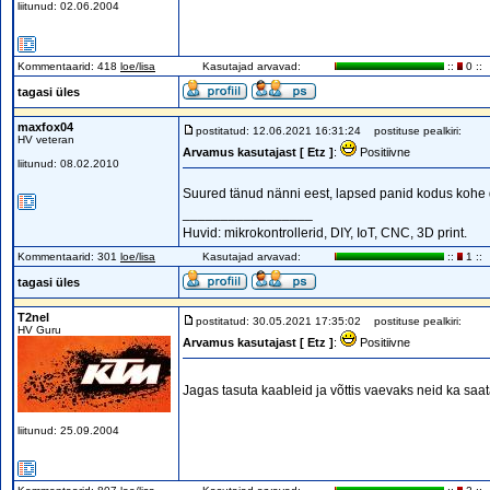
liitunud: 02.06.2004
Kommentaarid: 418
loe/lisa
Kasutajad arvavad:
::
0 ::
tagasi üles
maxfox04
postitatud: 12.06.2021 16:31:24
postituse pealkiri:
HV veteran
Arvamus kasutajast [ Etz ]
:
Positiivne
liitunud: 08.02.2010
Suured tänud nänni eest, lapsed panid kodus kohe 
_________________
Huvid: mikrokontrollerid, DIY, IoT, CNC, 3D print.
Kommentaarid: 301
loe/lisa
Kasutajad arvavad:
::
1 ::
tagasi üles
T2nel
postitatud: 30.05.2021 17:35:02
postituse pealkiri:
HV Guru
Arvamus kasutajast [ Etz ]
:
Positiivne
Jagas tasuta kaableid ja võttis vaevaks neid ka saa
liitunud: 25.09.2004