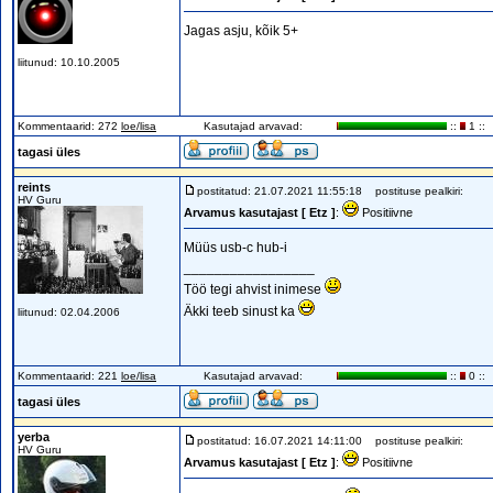
Jagas asju, kõik 5+
liitunud: 10.10.2005
Kommentaarid: 272
loe/lisa
Kasutajad arvavad:
::
1 ::
tagasi üles
reints
postitatud: 21.07.2021 11:55:18
postituse pealkiri:
HV Guru
Arvamus kasutajast [ Etz ]
:
Positiivne
Müüs usb-c hub-i
_________________
Töö tegi ahvist inimese
Äkki teeb sinust ka
liitunud: 02.04.2006
Kommentaarid: 221
loe/lisa
Kasutajad arvavad:
::
0 ::
tagasi üles
yerba
postitatud: 16.07.2021 14:11:00
postituse pealkiri:
HV Guru
Arvamus kasutajast [ Etz ]
:
Positiivne