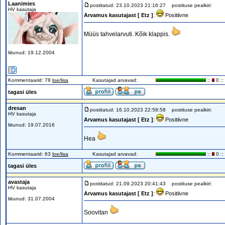
Laanimies
postitatud: 23.10.2023 21:16:27
postituse pealkiri:
HV kasutaja
Arvamus kasutajast [ Etz ]
:
Positiivne
Müüs tahvelarvuti. Kõik klappis.
liitunud: 19.12.2004
Kommentaarid: 78
loe/lisa
Kasutajad arvavad:
::
0 ::
tagasi üles
dresan
postitatud: 16.10.2023 22:58:58
postituse pealkiri:
HV kasutaja
Arvamus kasutajast [ Etz ]
:
Positiivne
liitunud: 19.07.2016
Hea
Kommentaarid: 63
loe/lisa
Kasutajad arvavad:
::
0 ::
tagasi üles
avastaja
postitatud: 21.09.2023 20:41:43
postituse pealkiri:
HV kasutaja
Arvamus kasutajast [ Etz ]
:
Positiivne
liitunud: 31.07.2004
Soovitan