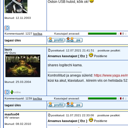
Ostsin USB hubid, kõik ok!
liitunud: 12.11.2003
Kommentaarid: 1227
loe/lisa
Kasutajad arvavad:
::
0 ::
tagasi üles
laurx
postitatud: 12.07.2021 21:41:51
postituse pealkiri:
HV Guru
Arvamus kasutajast [ Etz ]
:
Positiivne
shares logitechi kama.
_________________
Kontrollitud ja arvega sülerid:
https://www.yaga.ee/m
küsi ka akut, klaviatuuri.. kiireim viis on helistada 
liitunud: 25.03.2004
Kommentaarid: 1159
loe/lisa
Kasutajad arvavad:
::
4 ::
tagasi üles
maxfox04
postitatud: 11.07.2021 22:33:06
postituse pealkiri:
HV veteran
Arvamus kasutajast [ Etz ]
:
Positiivne
liitunud: 08.02.2010