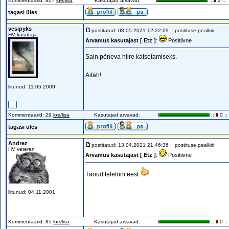
Kommentaarid: 807
loe/lisa
Kasutajad arvavad:
::
2 ::
tagasi üles
vesipyks
postitatud: 08.05.2021 12:22:09
postituse pealkiri:
HV kasutaja
Arvamus kasutajast [ Etz ]
:
Positiivne
Sain põneva hiire katsetamiseks.
Aitäh!
liitunud: 11.05.2009
Kommentaarid: 29
loe/lisa
Kasutajad arvavad:
::
0 ::
tagasi üles
Andrez
postitatud: 13.04.2021 21:46:36
postituse pealkiri:
HV veteran
Arvamus kasutajast [ Etz ]
:
Positiivne
Tänud telefoni eest
liitunud: 04.11.2001
Kommentaarid: 85
loe/lisa
Kasutajad arvavad:
::
0 ::