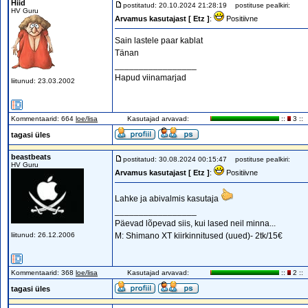
Hiid
postitatud: 20.10.2024 21:28:19
postituse pealkiri:
HV Guru
Arvamus kasutajast [ Etz ]
:
Positiivne
Sain lastele paar kablat
Tänan
_________________
Hapud viinamarjad
liitunud: 23.03.2002
Kommentaarid: 664
loe/lisa
Kasutajad arvavad:
::
3 ::
tagasi üles
beastbeats
postitatud: 30.08.2024 00:15:47
postituse pealkiri:
HV Guru
Arvamus kasutajast [ Etz ]
:
Positiivne
Lahke ja abivalmis kasutaja
_________________
Päevad lõpevad siis, kui lased neil minna...
liitunud: 26.12.2006
M: Shimano XT kiirkinnitused (uued)- 2tk/15€
Kommentaarid: 368
loe/lisa
Kasutajad arvavad:
::
2 ::
tagasi üles