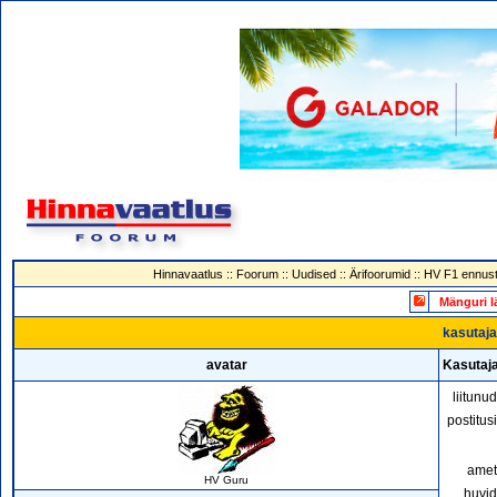
Hinnavaatlus
::
Foorum
::
Uudised
::
Ärifoorumid
::
HV F1 ennust
Mänguri l
kasutaja 
avatar
Kasutaja
liitunu
postitus
amet
HV Guru
huvid