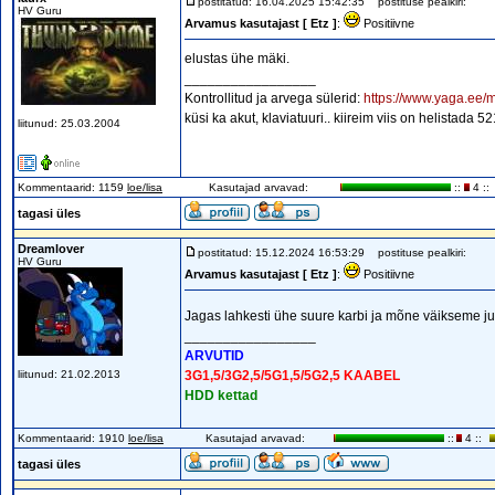
postitatud: 16.04.2025 15:42:35
postituse pealkiri:
HV Guru
Arvamus kasutajast [ Etz ]
:
Positiivne
elustas ühe mäki.
_________________
Kontrollitud ja arvega sülerid:
https://www.yaga.ee/m
küsi ka akut, klaviatuuri.. kiireim viis on helistada 
liitunud: 25.03.2004
Kommentaarid: 1159
loe/lisa
Kasutajad arvavad:
::
4 ::
tagasi üles
Dreamlover
postitatud: 15.12.2024 16:53:29
postituse pealkiri:
HV Guru
Arvamus kasutajast [ Etz ]
:
Positiivne
Jagas lahkesti ühe suure karbi ja mõne väikseme jub
_________________
ARVUTID
liitunud: 21.02.2013
3G1,5/3G2,5/5G1,5/5G2,5 KAABEL
HDD kettad
Kommentaarid: 1910
loe/lisa
Kasutajad arvavad:
::
4 ::
tagasi üles