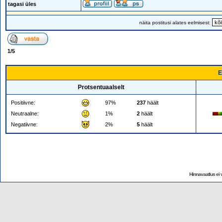
tagasi üles
näita postitusi alates eelmisest:
1
/
5
E
Protsentuaalselt
Positiivne:
97%
237
häält
Neutraalne:
1%
2
häält
Negatiivne:
2%
5
häält
Hinnavaatlus ei v