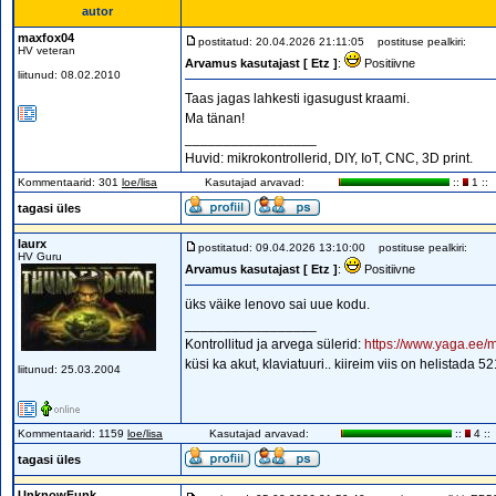
autor
maxfox04
postitatud: 20.04.2026 21:11:05
postituse pealkiri:
HV veteran
Arvamus kasutajast [ Etz ]
:
Positiivne
liitunud: 08.02.2010
Taas jagas lahkesti igasugust kraami.
Ma tänan!
_________________
Huvid: mikrokontrollerid, DIY, IoT, CNC, 3D print.
Kommentaarid: 301
loe/lisa
Kasutajad arvavad:
::
1 ::
tagasi üles
laurx
postitatud: 09.04.2026 13:10:00
postituse pealkiri:
HV Guru
Arvamus kasutajast [ Etz ]
:
Positiivne
üks väike lenovo sai uue kodu.
_________________
Kontrollitud ja arvega sülerid:
https://www.yaga.ee/m
küsi ka akut, klaviatuuri.. kiireim viis on helistada 
liitunud: 25.03.2004
Kommentaarid: 1159
loe/lisa
Kasutajad arvavad:
::
4 ::
tagasi üles
UnknowFunk