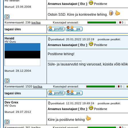
HV veteran
Arvamus kasutajast [ Etz ]
:
Positiivne
liitunud: 15.06.2008
Ostsin SSD. Kiire ja konkreetne tehing.
Kommentaarid: 236
loe/lisa
Kasutajad arvavad:
::
0 ::
tagasi üles
Herald
postitatud: 20.01.2022 10:10:19
postituse pealkiri:
HV Guru
Arvamus kasutajast [ Etz ]
:
Positiivne
Positiivne tehing!
_________________
Süle- ja lauaarvutid ning varuosad, küsida võib kõik
liitunud: 28.12.2004
Kommentaarid: 1520
loe/lisa
Kasutajad arvavad:
::
0 ::
tagasi üles
Dev Grex
postitatud: 12.01.2022 19:49:24
postituse pealkiri:
HV Guru
Arvamus kasutajast [ Etz ]
:
Positiivne
liitunud: 29.07.2012
Kiire ja positiivne tehing
Kommentaarid: 361
loe/lisa
Kasutajad arvavad:
::
0 ::