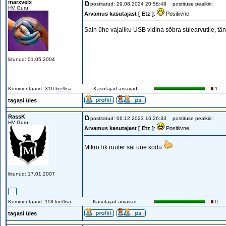
marxveix
postitatud: 29.08.2024 20:58:48
postituse pealkiri:
HV Guru
Arvamus kasutajast [ Etz ]
:
Positiivne
Sain ühe vajaliku USB vidina sõbra sülearvutile, tä
liitunud: 01.05.2004
Kommentaarid: 310
loe/lisa
Kasutajad arvavad:
::
1 ::
tagasi üles
RassK
postitatud: 06.12.2023 16:26:33
postituse pealkiri:
HV Guru
Arvamus kasutajast [ Etz ]
:
Positiivne
MikroTik ruuter sai uue kodu
liitunud: 17.01.2007
Kommentaarid: 118
loe/lisa
Kasutajad arvavad:
::
0 ::
tagasi üles