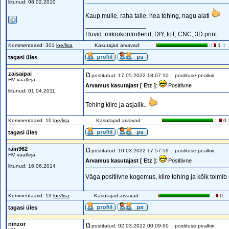
liitunud: 08.02.2010
Kaup mulle, raha talle, hea tehing, nagu alati
_________________
Huvid: mikrokontrollerid, DIY, IoT, CNC, 3D print.
Kommentaarid: 301
loe/lisa
Kasutajad arvavad:
::
1 ::
tagasi üles
zaisaipai
postitatud: 17.05.2022 18:07:10
postituse pealkiri:
HV vaatleja
Arvamus kasutajast [ Etz ]
:
Positiivne
liitunud: 01.04.2011
Tehing kiire ja asjalik..
Kommentaarid: 10
loe/lisa
Kasutajad arvavad:
::
0 :
tagasi üles
rain962
postitatud: 10.03.2022 17:57:59
postituse pealkiri:
HV vaatleja
Arvamus kasutajast [ Etz ]
:
Positiivne
liitunud: 16.06.2014
Väga positiivne kogemus, kiire tehing ja kõik toimi
Kommentaarid: 13
loe/lisa
Kasutajad arvavad:
::
0 ::
tagasi üles
ninzor
postitatud: 02.03.2022 00:09:00
postituse pealkiri: