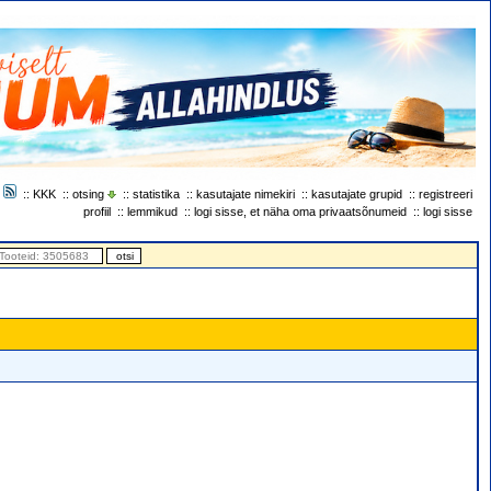
::
KKK
::
otsing
::
statistika
::
kasutajate nimekiri
::
kasutajate grupid
::
registreeri
profiil
::
lemmikud
::
logi sisse, et näha oma privaatsõnumeid
::
logi sisse