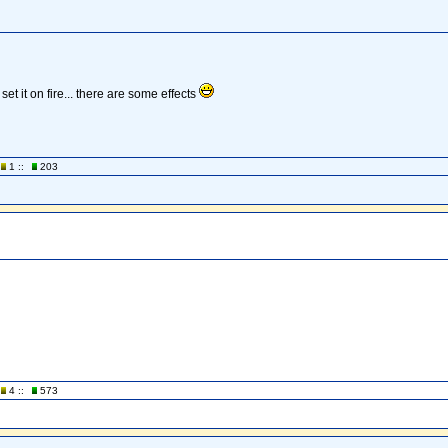
o set it on fire... there are some effects
1 ::
203
4 ::
573