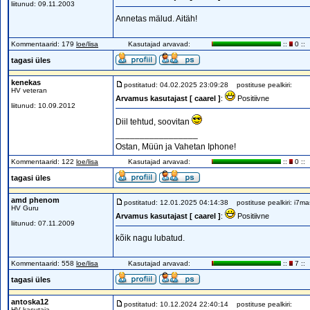
liitunud: 09.11.2003
Annetas mälud. Aitäh!
Kommentaarid: 179
loe/lisa
Kasutajad arvavad:
::
0 ::
tagasi üles
kenekas
postitatud: 04.02.2025 23:09:28
postituse pealkiri:
HV veteran
Arvamus kasutajast [ caarel ]
:
Positiivne
liitunud: 10.09.2012
Diil tehtud, soovitan
_________________
Ostan, Müün ja Vahetan Iphone!
Kommentaarid: 122
loe/lisa
Kasutajad arvavad:
::
0 ::
tagasi üles
amd phenom
postitatud: 12.01.2025 04:14:38
postituse pealkiri: i7ma
HV Guru
Arvamus kasutajast [ caarel ]
:
Positiivne
liitunud: 07.11.2009
kõik nagu lubatud.
Kommentaarid: 558
loe/lisa
Kasutajad arvavad:
::
7 ::
tagasi üles
antoska12
postitatud: 10.12.2024 22:40:14
postituse pealkiri:
HV kasutaja