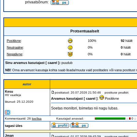
privaatsõnum:
Protsentuaalselt
Positiivne
:
100%
92
häält
Neutraalne
:
0%
0
häält
Negatiivne
:
0%
0
häält
Sinu arvamus kasutajast [ caarel ]:
puudub
NB!
Oma arvamust kasutaja kohta saab lisada/muuta vaid postitades või vana postitust
autor
Kesu
postitatud: 20.07.2026 21:50:46
postituse pealkiri:
HV vaatleja
Arvamus kasutajast [ caarel ]
:
Positiivne
liitunud: 25.12.2020
Soetas monitori, toimetas nii nagu lubas.
Kommentaarid: 26
loe/lisa
Kasutajad arvavad:
::
0 ::
tagasi üles
Jman
postitatud: 01.07.2026 09:45:59
postituse pealkiri: