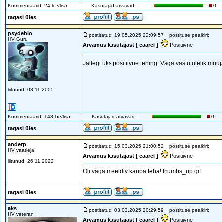
Kommentaarid: 24
loe/lisa
Kasutajad arvavad:
::
0 ::
tagasi üles
psydeblo
postitatud: 19.05.2025 22:09:57
postituse pealkiri:
HV Guru
Arvamus kasutajast [ caarel ]
:
Positiivne
Jällegi üks positiivne tehing. Väga vastutulelik müü
liitunud: 08.11.2005
Kommentaarid: 148
loe/lisa
Kasutajad arvavad:
::
0 ::
tagasi üles
anderp
postitatud: 15.03.2025 21:00:52
postituse pealkiri:
HV vaatleja
Arvamus kasutajast [ caarel ]
:
Positiivne
liitunud: 26.11.2022
Oli väga meeldiv kaupa teha! thumbs_up.gif
tagasi üles
aks
postitatud: 03.03.2025 20:29:59
postituse pealkiri:
HV veteran
Arvamus kasutajast [ caarel ]
:
Positiivne