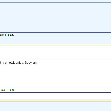
0 ::
120
lt ja emotsiooniga. Soovitan!
0 ::
29