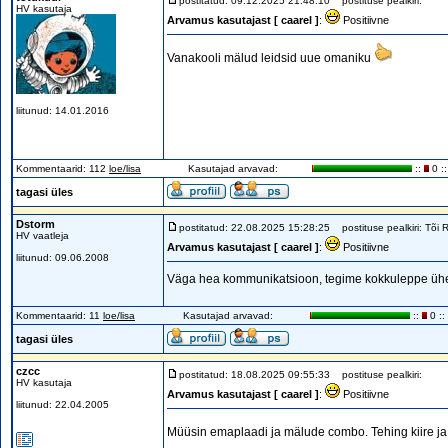
postitatud: 09.12.2025 21:48:10
postituse pealkiri:
HV kasutaja
Arvamus kasutajast [ caarel ]
:
Positiivne
Vanakooli mälud leidsid uue omaniku
liitunud: 14.01.2016
Kommentaarid: 112
loe/lisa
Kasutajad arvavad:
::
0 ::
tagasi üles
Dstorm
postitatud: 22.08.2025 15:28:25
postituse pealkiri: Tõi 
HV vaatleja
Arvamus kasutajast [ caarel ]
:
Positiivne
liitunud: 09.06.2008
Väga hea kommunikatsioon, tegime kokkuleppe ühe 
Kommentaarid: 11
loe/lisa
Kasutajad arvavad:
::
0 ::
tagasi üles
czcc
postitatud: 18.08.2025 09:55:33
postituse pealkiri:
HV kasutaja
Arvamus kasutajast [ caarel ]
:
Positiivne
liitunud: 22.04.2005
Müüsin emaplaadi ja mälude combo. Tehing kiire ja 