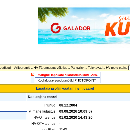
Uudised
::
Ärifoorumid
::
HV F1 ennustusvõistlus
::
Pangalink
::
Telekavad
::
HV toote otsing
Mänguri läpakate allahindlus kuni -20%
Koolialguse soodusmüük! PHOTOPOINT
kasutaja profiili vaatamine :: caarel
Kasutajast caarel
liitunud:
08.12.2004
viimane külastus:
09.08.2026 10:09:57
HV-OT teenus:
01.02.2020 14:43:20
HV-OT+ teenus:
-
postitusi:
1143