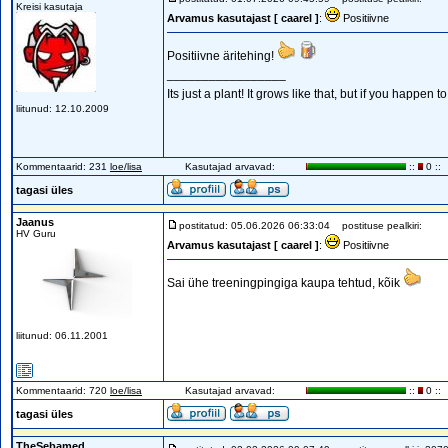
Kreisi kasutaja
Arvamus kasutajast [ caarel ]
:
Positiivne
Positiivne äritehing!
_________________
Its just a plant! It grows like that, but if you happen t
liitunud: 12.10.2009
Kommentaarid: 231
loe/lisa
Kasutajad arvavad:
::
0 ::
tagasi üles
Jaanus
postitatud: 05.06.2026 06:33:04
postituse pealkiri:
HV Guru
Arvamus kasutajast [ caarel ]
:
Positiivne
Sai ühe treeningpingiga kaupa tehtud, kõik
liitunud: 06.11.2001
Kommentaarid: 720
loe/lisa
Kasutajad arvavad:
::
0 ::
tagasi üles
TheSebamed