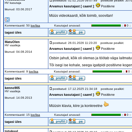
postitatud: 02.02.2026 09:07:49
postituse pealkiri: 307
HV kasutaja
Arvamus kasutajast [ caarel ]
:
Positiivne
liitunud: 03.06.2017
Müüs videokaardi, kõik toimib, soovitan!
Kommentaarid: 50
loe/lisa
Kasutajad arvavad:
::
0 ::
tagasi üles
MatuOlen
postitatud: 26.01.2026 11:23:20
postituse pealkiri:
HV vaatleja
Arvamus kasutajast [ caarel ]
:
Positiivne
liitunud: 04.08.2014
Ostsin jahuti, kõik oli olemas ja töötab väga laitmatul
Tõi isegi ise kohale, seega igatipidi positiivne kog
Kommentaarid: 9
loe/lisa
Kasutajad arvavad:
::
0 :
tagasi üles
kenno905
postitatud: 17.12.2025 21:34:18
postituse pealkiri:
HV vaatleja
Arvamus kasutajast [ caarel ]
:
Positiivne
liitunud: 14.09.2013
Müüsin klavia, kiire ja konkreetne
Kommentaarid: 15
loe/lisa
Kasutajad arvavad:
::
0 ::
tagasi üles
totukuul