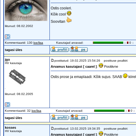
Ostis cooleri.
Kõik cool
Soovitan
liitunud: 08.02.2002
Kommentaarid: 130
loe/lisa
Kasutajad arvavad:
::
0 ::
tagasi üles
jgo
postitatud: 19.02.2025 15:54:26
postituse pealkiri:
HV kasutaja
Arvamus kasutajast [ caarel ]
:
Positiivne
Ostis prose ja emaplaadi. Kõik sujus. SAAB
kiire
liitunud: 08.02.2005
Kommentaarid: 32
loe/lisa
Kasutajad arvavad:
::
0 ::
tagasi üles
kosses
postitatud: 13.02.2025 19:34:35
postituse pealkiri:
HV kasutaja
Arvamus kasutajast [ caarel ]
:
Positiivne