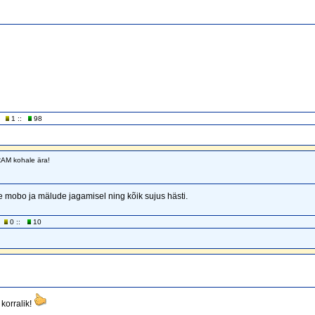
1 ::
98
RAM kohale ära!
mobo ja mälude jagamisel ning kõik sujus hästi.
0 ::
10
korralik!