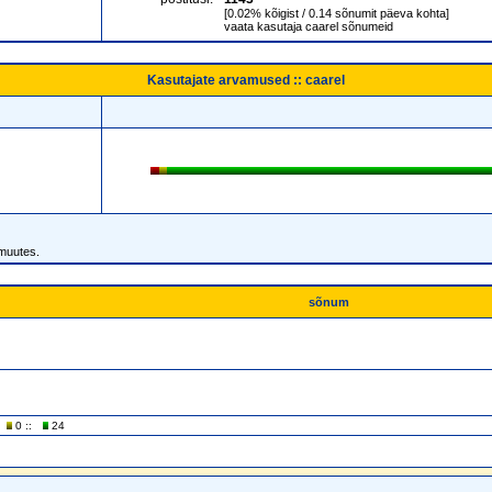
[0.02% kõigist / 0.14 sõnumit päeva kohta]
vaata kasutaja caarel sõnumeid
Kasutajate arvamused :: caarel
 muutes.
sõnum
0 ::
24