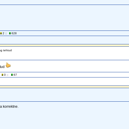
2 ::
628
ng tehtud
atud
0 ::
67
a korrektne.