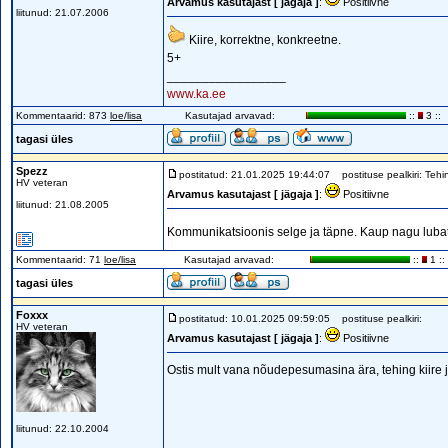
Arvamus kasutajast [ jägaja ]
:
Positiivne
liitunud: 21.07.2006
Kiire, korrektne, konkreetne.
5+
_________________
www.ka.ee
Kommentaarid: 873
loe/lisa
Kasutajad arvavad:
::
3 ::
tagasi üles
Spezz
postitatud: 21.01.2025 19:44:07
postituse pealkiri: Tehi
HV veteran
Arvamus kasutajast [ jägaja ]
:
Positiivne
liitunud: 21.08.2005
Kommunikatsioonis selge ja täpne. Kaup nagu lub
Kommentaarid: 71
loe/lisa
Kasutajad arvavad:
::
1 ::
tagasi üles
Foxxx
postitatud: 10.01.2025 09:59:05
postituse pealkiri:
HV veteran
Arvamus kasutajast [ jägaja ]
:
Positiivne
Ostis mult vana nõudepesumasina ära, tehing kiire j
liitunud: 22.10.2004