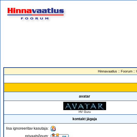
Hinnavaatlus
::
Foorum
::
avatar
HV Guru
kontakt jägaja
lisa ignoreeritav kasutaja:
privaatsõnum: