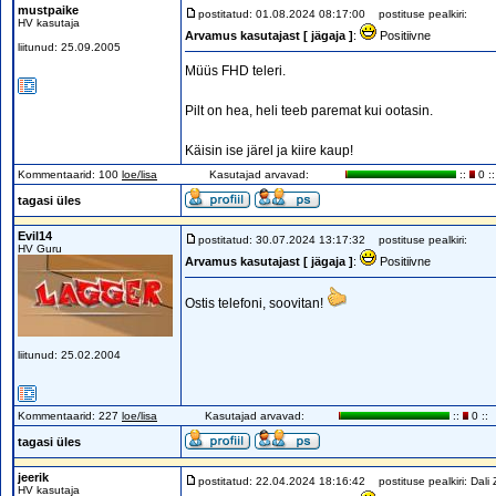
mustpaike
postitatud: 01.08.2024 08:17:00
postituse pealkiri:
HV kasutaja
Arvamus kasutajast [ jägaja ]
:
Positiivne
liitunud: 25.09.2005
Müüs FHD teleri.
Pilt on hea, heli teeb paremat kui ootasin.
Käisin ise järel ja kiire kaup!
Kommentaarid: 100
loe/lisa
Kasutajad arvavad:
::
0 ::
tagasi üles
Evil14
postitatud: 30.07.2024 13:17:32
postituse pealkiri:
HV Guru
Arvamus kasutajast [ jägaja ]
:
Positiivne
Ostis telefoni, soovitan!
liitunud: 25.02.2004
Kommentaarid: 227
loe/lisa
Kasutajad arvavad:
::
0 ::
tagasi üles
jeerik
postitatud: 22.04.2024 18:16:42
postituse pealkiri: Dali 
HV kasutaja