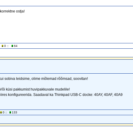
korrektne ostja!
0 ::
64
a kui sobiva leidsime, olime mõlemad rõõmsad, soovitan!
Või küsi pakkumist huvipakkuvale mudelile!
piires konfigureerida. Saadaval ka Thinkpad USB-C docke: 40AY, 40AF, 40A9
0 ::
133