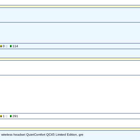
0 ::
114
1 ::
291
 wireless headset QuietComfort QC45 Limited Edition, gre