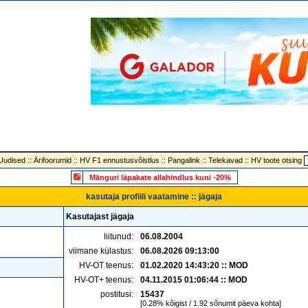
Uudised
::
Ärifoorumid
::
HV F1 ennustusvõistlus
::
Pangalink
::
Telekavad
::
HV toote otsing
Mänguri läpakate allahindlus kuni -20%
kasutaja profiili vaatamine :: jägaja
Kasutajast jägaja
liitunud:
06.08.2004
viimane külastus:
06.08.2026 09:13:00
HV-OT teenus:
01.02.2020 14:43:20 :: MOD
HV-OT+ teenus:
04.11.2015 01:06:44 :: MOD
postitusi:
15437
[0.28% kõigist / 1.92 sõnumit päeva kohta]