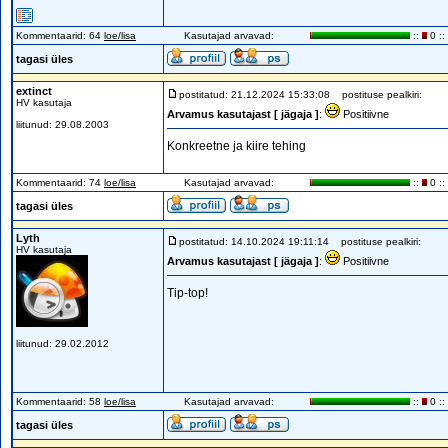
Kommentaarid: 64
loe/lisa
Kasutajad arvavad:
::
0 ::
tagasi üles
extinct
postitatud: 21.12.2024 15:33:08
postituse pealkiri:
HV kasutaja
Arvamus kasutajast [ jägaja ]
:
Positiivne
liitunud: 29.08.2003
Konkreetne ja kiire tehing
Kommentaarid: 74
loe/lisa
Kasutajad arvavad:
::
0 ::
tagasi üles
Lyth
postitatud: 14.10.2024 19:11:14
postituse pealkiri:
HV kasutaja
Arvamus kasutajast [ jägaja ]
:
Positiivne
Tip-top!
liitunud: 29.02.2012
Kommentaarid: 58
loe/lisa
Kasutajad arvavad:
::
0 ::
tagasi üles