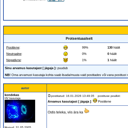
Protsentuaalselt
Positiivne
:
99%
130
häält
Neutraalne
:
0%
0
häält
Negatiivne
:
1%
1
häält
Sinu arvamus kasutajast [ jägaja ]:
puudub
NB!
Oma arvamust kasutaja kohta saab lisada/muuta vaid postitades või vana postitust
autor
kondekas
postitatud: 16.01.2026 13:49:35
postituse pealkiri:
HV kasutaja
Arvamus kasutajast [ jägaja ]
:
Positiivne
Ostis teleka, viis ära ka
liitunud: 31.05.2005