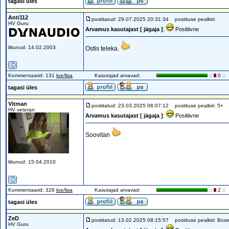
tagasi üles
Anti112
postitatud: 29.07.2025 20:31:34
postituse pealkiri:
HV Guru
Arvamus kasutajast [ jägaja ]
:
Positiivne
liitunud: 14.02.2003
Ostis teleka.
Kommentaarid: 131
loe/lisa
Kasutajad arvavad:
::
0 ::
tagasi üles
Vitman
postitatud: 23.03.2025 08:07:12
postituse pealkiri: 5+
HV veteran
Arvamus kasutajast [ jägaja ]
:
Positiivne
Soovitan
liitunud: 15.04.2010
Kommentaarid: 326
loe/lisa
Kasutajad arvavad:
::
2 ::
tagasi üles
ZeD
postitatud: 13.02.2025 08:15:57
postituse pealkiri: Bose
HV Guru