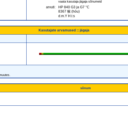
vaata kasutaja jägaja sõnumeid
arvuti:
HP 840 G3 ja G7 °C
8367 猴 (hóu)
d.m.Y H:i:s
Kasutajate arvamused :: jägaja
 muutes.
sõnum