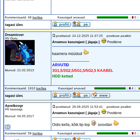
Kommentaarid: 48
loe/lisa
Kasutajad arvavad:
::
0 ::
tagasi üles
Dreamlover
postitatud: 24.12.2025 11:37:25
postituse pealkiri:
HV Guru
Arvamus kasutajast [ jägaja ]
:
Positiivne
kaamera müüdud
_________________
ARVUTID
liitunud: 21.02.2013
3G1,5/3G2,5/5G1,5/5G2,5 KAABEL
HDD kettad
Kommentaarid: 1910
loe/lisa
Kasutajad arvavad:
::
4 ::
tagasi üles
Aprelkovgr
postitatud: 28.09.2025 11:53:41
postituse pealkiri:
HV kasutaja
Arvamus kasutajast [ jägaja ]
:
Positiivne
liitunud: 04.05.2017
Ostis kella, kõik tip-top
soovitan
Kommentaarid: 59
loe/lisa
Kasutajad arvavad:
::
0 ::