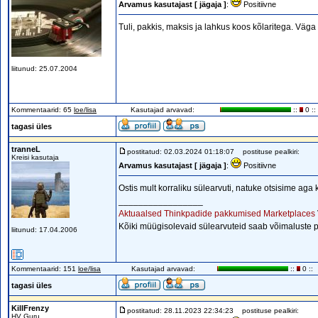
Arvamus kasutajast [ jägaja ]
:
Positiivne
Tuli, pakkis, maksis ja lahkus koos kõlaritega. Väga 
liitunud: 25.07.2004
Kommentaarid: 65
loe/lisa
Kasutajad arvavad:
::
0 ::
tagasi üles
tranneL
postitatud: 02.03.2024 01:18:07
postituse pealkiri:
Kreisi kasutaja
Arvamus kasutajast [ jägaja ]
:
Positiivne
Ostis mult korraliku sülearvuti, natuke otsisime ag
_________________
Aktuaalsed Thinkpadide pakkumised Marketplaces
Kõiki müügisolevaid sülearvuteid saab võimaluste 
liitunud: 17.04.2006
Kommentaarid: 151
loe/lisa
Kasutajad arvavad:
::
0 ::
tagasi üles
KillFrenzy
postitatud: 28.11.2023 22:34:23
postituse pealkiri:
HV Guru