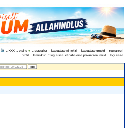
::
KKK
::
otsing
::
statistika
::
kasutajate nimekiri
::
kasutajate grupid
::
registreeri
profiil
::
lemmikud
::
logi sisse, et näha oma privaatsõnumeid
::
logi sisse