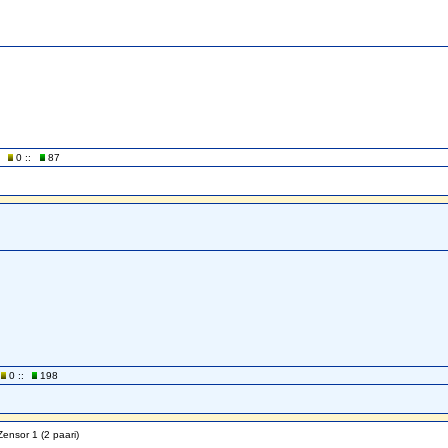
0 ::
87
0 ::
198
Zensor 1 (2 paari)